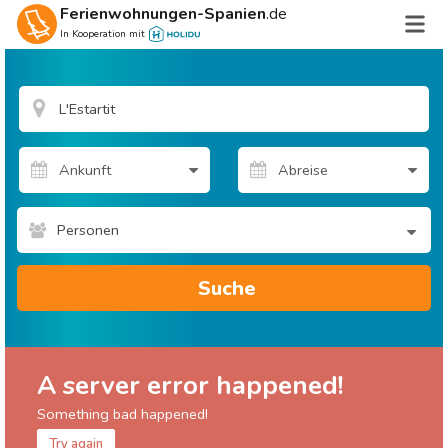
Ferienwohnungen-Spanien
.de
In Kooperation mit
Personen
Suche
A server error happened!
Something bad happened!
Try again