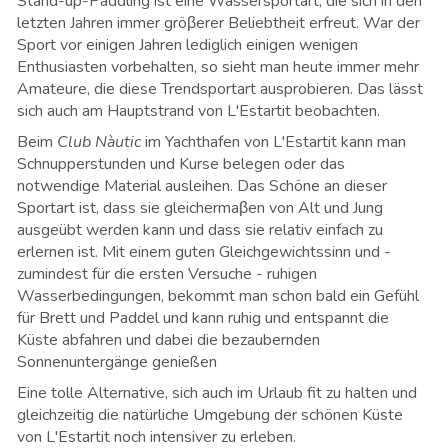
Stand-up-Paddling ist eine Wassersportart, die sich in den
letzten Jahren immer gröβerer Beliebtheit erfreut. War der
Sport vor einigen Jahren lediglich einigen wenigen
Enthusiasten vorbehalten, so sieht man heute immer mehr
Amateure, die diese Trendsportart ausprobieren. Das lässt
sich auch am Hauptstrand von L'Estartit beobachten.
Beim
Club Nàutic
im Yachthafen von L'Estartit kann man
Schnupperstunden und Kurse belegen oder das
notwendige Material ausleihen. Das Schöne an dieser
Sportart ist, dass sie gleichermaβen von Alt und Jung
ausgeübt werden kann und dass sie relativ einfach zu
erlernen ist. Mit einem guten Gleichgewichtssinn und -
zumindest für die ersten Versuche - ruhigen
Wasserbedingungen, bekommt man schon bald ein Gefühl
für Brett und Paddel und kann ruhig und entspannt die
Küste abfahren und dabei die bezaubernden
Sonnenuntergänge genießen
Eine tolle Alternative, sich auch im Urlaub fit zu halten und
gleichzeitig die natürliche Umgebung der schönen Küste
von L'Estartit noch intensiver zu erleben.