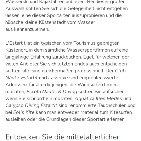
Wasserski und Kajakfahren anbieten. Bei dieser groβen
Auswahl sollten Sie sich die Gelegenheit nicht entgehen
lassen, eine dieser Sportarten auszuprobieren und die
hübsche kleine Küstenstadt vom Wasser
aus kennenzulernen.
L'Estartit ist ein typischer, vom Tourismus geprägter
Küstenort, in dem sämtliche Wassersportfirmen auf eine
langjährige Erfahrung zurückblicken. Egel, für welchen der
vielen Anbieter Sie sich letzten Endes auch entscheiden
sollten, alle sind gleichermaβen professionell. Der
Club
Nàutic Estartit
und
Lassdive
sind empfehlenswerte
Adressen, für alle diejenigen, die Windsurfen lernen
möchten,
Escola Nautic & Diving
sollten Sie aufsuchen,
wenn Sie schnorcheln möchten,
Aquàtica Illes Medes
und
Calypso Diving Estartit
sind renommierte Tauchschulen und
bei
Eolis Kite
kann man entweder Material zum Kitesurfen
ausleihen oder die Grundlagen dieser Sportart erlernen.
Entdecken Sie die mittelalterlichen