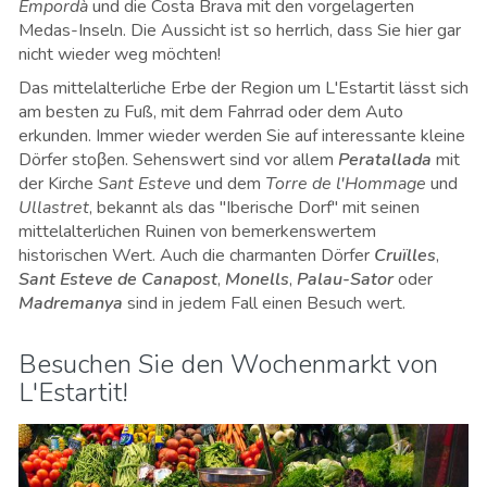
Empordà
und die Costa Brava mit den vorgelagerten
Medas-Inseln. Die Aussicht ist so herrlich, dass Sie hier gar
nicht wieder weg möchten!
Das mittelalterliche Erbe der Region um L'Estartit lässt sich
am besten zu Fuß, mit dem Fahrrad oder dem Auto
erkunden. Immer wieder werden Sie auf interessante kleine
Dörfer stoβen. Sehenswert sind vor allem
Peratallada
mit
der Kirche
Sant Esteve
und dem
Torre de l'Hommage
und
Ullastret
, bekannt als das "Iberische Dorf" mit seinen
mittelalterlichen Ruinen von bemerkenswertem
historischen Wert. Auch die charmanten Dörfer
Cruïlles
,
Sant Esteve de Canapost
,
Monells
,
Palau-Sator
oder
Madremanya
sind in jedem Fall einen Besuch wert.
Besuchen Sie den Wochenmarkt von
L'Estartit!