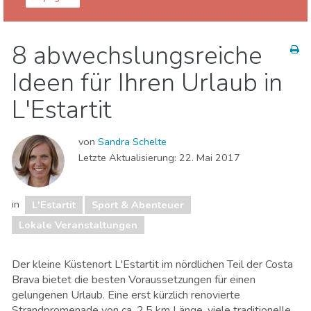
Girona Provinz
L'Estartit
8 abwechslungsreiche
Lokale Veranstaltungen
Museen & Kunst
Ideen für Ihren Urlaub in
Natur & Freizeit
Sport & Abenteuer
Strände
L'Estartit
von
Sandra Schelte
Letzte Aktualisierung:
22. Mai 2017
in
L'Estartit
Sport & Abenteuer
Lokale Veranstaltungen
Der kleine Küstenort L'Estartit im nördlichen Teil der Costa
Brava bietet die besten Voraussetzungen für einen
gelungenen Urlaub. Eine erst
kürzlich renovierte
Strandpromenade von ca. 2,5 km Länge, viele traditionelle