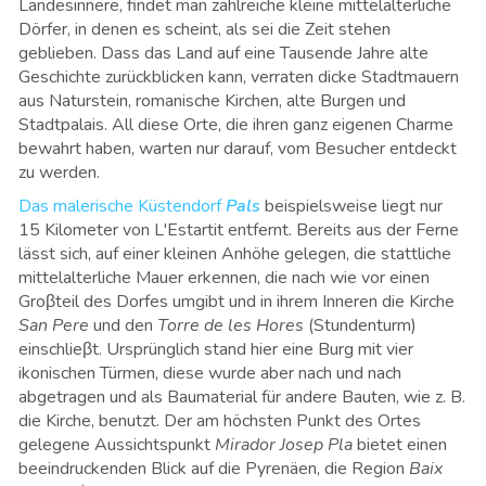
Landesinnere, findet man zahlreiche kleine mittelalterliche
Dörfer, in denen es scheint, als sei die Zeit stehen
geblieben. Dass das Land auf eine Tausende Jahre alte
Geschichte zurückblicken kann, verraten dicke Stadtmauern
aus Naturstein, romanische Kirchen, alte Burgen und
Stadtpalais. All diese Orte, die ihren ganz eigenen Charme
bewahrt haben, warten nur darauf, vom Besucher entdeckt
zu werden.
Das malerische Küstendorf
Pals
beispielsweise liegt nur
15 Kilometer von L'Estartit entfernt. Bereits aus der Ferne
lässt sich, auf einer kleinen Anhöhe gelegen, die stattliche
mittelalterliche Mauer erkennen, die nach wie vor einen
Groβteil des Dorfes umgibt und in ihrem Inneren die Kirche
San Pere
und den
Torre de les Hores
(Stundenturm)
einschlieβt. Ursprünglich stand hier eine Burg mit vier
ikonischen Türmen, diese wurde aber nach und nach
abgetragen und als Baumaterial für andere Bauten, wie z. B.
die Kirche, benutzt. Der am höchsten Punkt des Ortes
gelegene Aussichtspunkt
Mirador Josep Pla
bietet einen
beeindruckenden Blick auf die Pyrenäen, die Region
Baix