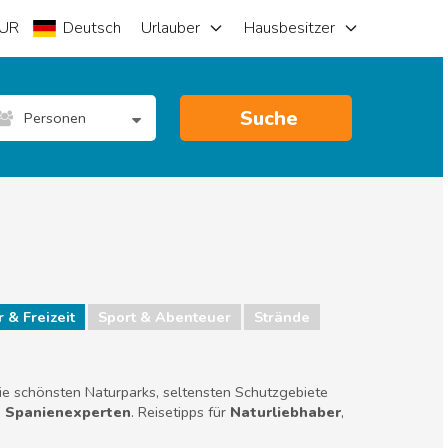
UR
Deutsch
Urlauber
Hausbesitzer
Suche
Personen
 & Freizeit
Sport & Abenteuer
Strände
die schönsten Naturparks, seltensten Schutzgebiete
n Spanienexperten
. Reisetipps für
Naturliebhaber
,