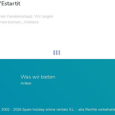
'Estartit
enen Familienurlaub. Wir zeigen
hmen können....Weitere
Was wir bieten
Artikel
 2002 - 2026 Spain holiday online rentals S.L. - alle Rechte vorbehalt