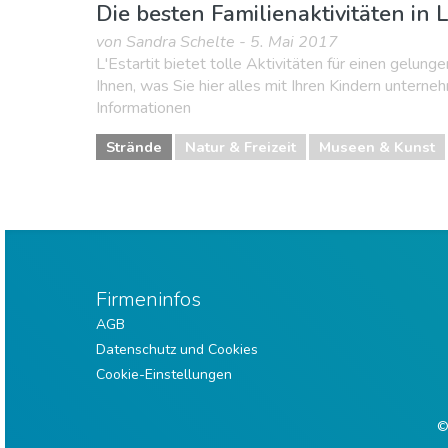
Die besten Familienaktivitäten in L
von Sandra Schelte - 5. Mai 2017
L'Estartit bietet tolle Aktivitäten für einen gelung
Ihnen, was Sie hier alles mit Ihren Kindern unterne
Informationen
Strände
Natur & Freizeit
Museen & Kunst
Firmeninfos
AGB
Datenschutz und Cookies
Cookie-Einstellungen
©