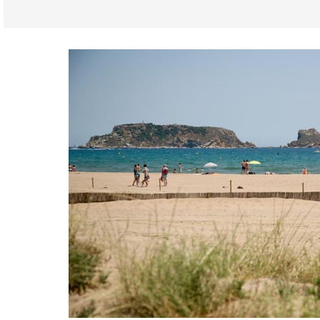
Girona Provinz
L'Estartit
Lokale Veranstaltungen
Museen & Kunst
N