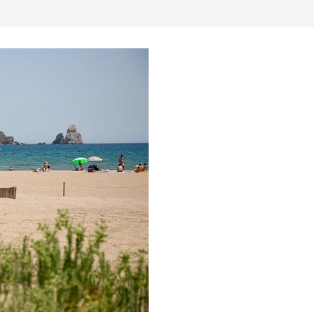
atur & Freizeit
Sport & Abenteuer
Strände