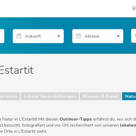
E
Estartit
piration
Lokale Veranstaltungen
Museen & Kunst
Natur
atur in L'Estartit! Mit diesen
Outdoor-Tipps
erfährst du, wo sich 
t besucht, fotografiert und vor Ort recherchiert von unseren
lokale
Orte in L'Estartit zieht.