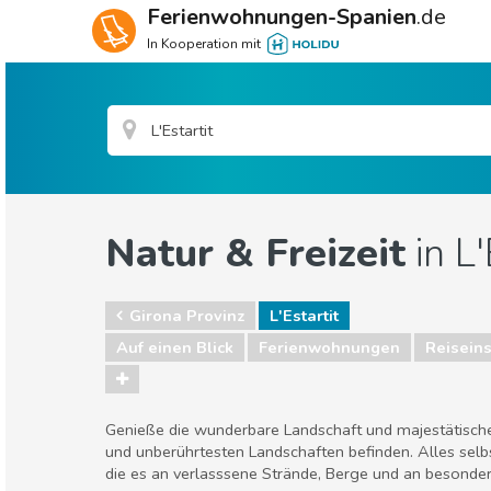
Ferienwohnungen-Spanien
.de
In Kooperation mit
Natur & Freizeit
in L'
Girona Provinz
L'Estartit
Auf einen Blick
Ferienwohnungen
Reiseins
Genieße die wunderbare Landschaft und majestätische N
und unberührtesten Landschaften befinden. Alles selbs
die es an verlasssene Strände, Berge und an besondere 