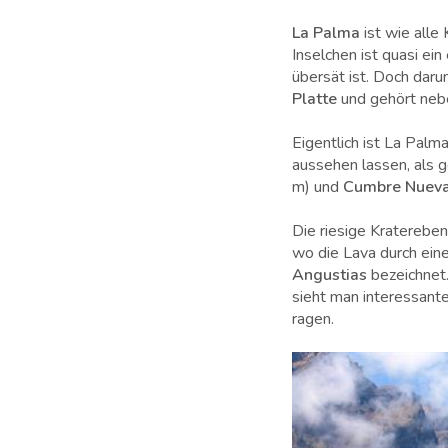
La Palma
ist wie alle
Inselchen ist quasi ei
übersät ist. Doch daru
Platte
und gehört ne
Eigentlich ist La Palm
aussehen lassen, als 
m)
und
Cumbre Nuev
Die riesige Kraterebe
wo die Lava durch ein
Angustias
bezeichnet
sieht man interessant
ragen.