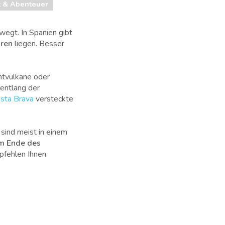
t & Abenteuer
wegt. In Spanien gibt
aren
liegen. Besser
htvulkane oder
 entlang der
sta Brava
versteckte
 sind meist in einem
m Ende des
mpfehlen Ihnen