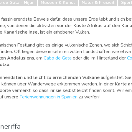
 de Gata - Níjar
Museen & Kunst
Natur & Freizeit
Spor
 faszinierendste Beweis dafür, dass unsere Erde lebt und sich be
ne, von denen die aktivsten
vor der Küste Afrikas auf den Kan
de
Kanarische Insel
ist ein erhobener Vulkan.
nischen Festland gibt es einige vulkanische Zonen, wo sich Schic
inden. Oft liegen diese in sehr reizvollen Landschaften wie etwa
en Andalusiens
, am
Cabo de Gata
oder die im Hinterland der
Co
otxa
.
nnendsten und leicht zu erreichenden Vulkane
aufgelistet. Sie
d können über Wanderwege erklommen werden. In einer
Karte a
dorte vermerkt, so dass ihr sie selbst leicht finden könnt. Wir e
auf unsere
Ferienwohnungen in Spanien
zu werfen!
neriffa