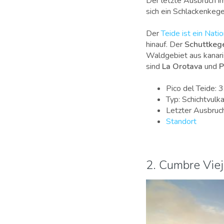
Der letzte Ausbruch im
sich ein Schlackenkeg
Der
Teide ist ein Nati
hinauf. Der
Schuttkege
Waldgebiet aus kanar
sind
La Orotava
und
P
Pico del Teide:
Typ: Schichtv
ulk
Letzter Ausbruc
Standort
2. Cumbre Viej