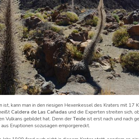
ist, kann man in den riesigen Hexenkessel des Kraters mit 17 
 heißt
Caldera de Las Cañadas
und die Experten streiten sich, ob
ren Vulkans gebildet hat. Denn der
Teide
ist erst nach und nach g
a aus Eruptionen sozusagen emporgereckt.