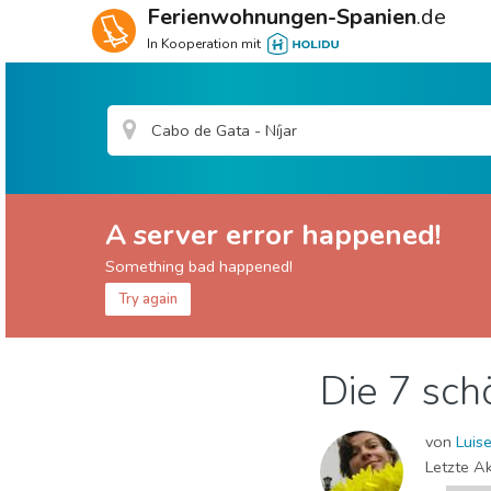
Ferienwohnungen-Spanien
.de
In Kooperation mit
A server error happened!
Something bad happened!
Try again
Almería Provinz
Cabo de Gata - Níjar
Die 7 sch
Museen & Kunst
Natur & Freizeit
Sport & 
von
Luis
Letzte Ak