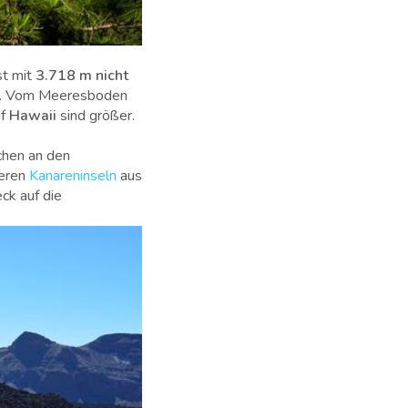
st mit
3.718 m nicht
e. Vom Meeresboden
uf
Hawaii
sind größer.
chen an den
deren
Kanareninseln
aus
ck auf die