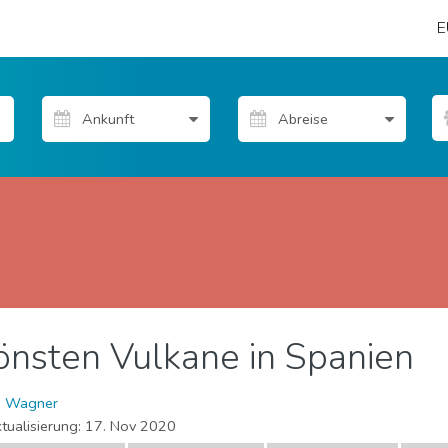
E
önsten Vulkane in Spanien
Abenteuer
Strände
Unterkunft
e Wagner
tualisierung:
17. Nov 2020