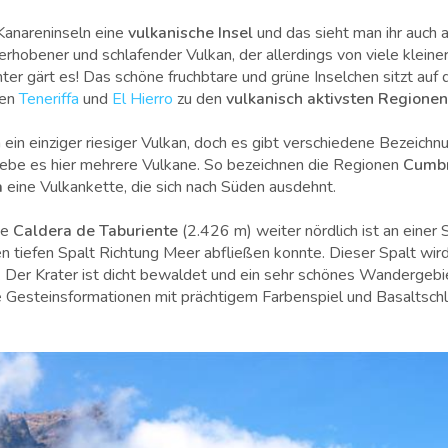
 Kanareninseln eine
vulkanische Insel
und das sieht man ihr auch 
n erhobener und schlafender Vulkan, der allerdings von viele klein
nter gärt es! Das schöne fruchbtare und grüne Inselchen sitzt auf
ben
Teneriffa
und
El Hierro
zu den
vulkanisch aktivsten Regionen
a ein einziger riesiger Vulkan, doch es gibt verschiedene Bezeichn
gebe es hier mehrere Vulkane. So bezeichnen die Regionen
Cumbr
a
eine Vulkankette, die sich nach Süden ausdehnt.
ne
Caldera de Taburiente
(
2.426 m) weiter nördlich
ist an einer
en tiefen Spalt Richtung Meer abfließen konnte. Dieser Spalt wir
.
Der Krater ist dicht bewaldet und ein sehr schönes Wandergebie
e Gesteinsformationen mit prächtigem Farbenspiel und Basaltschl