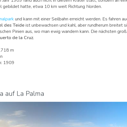
 Jahr 1909 fand auch nicht in diesem Krater statt, sondern an ei
el gebildet hatte, etwa 10 km weit Richtung Norden.
onalpark
und kann mit einer Seilbahn erreicht werden. Es fahren au
l des Teide
ist unbewachsen und kahl, aber rundherum breitet sic
ischen Pinien aus, wo man ewig wandern kann. Die nächsten gro
uerto de la Cruz
.
 3.718 m
an
h: 1909
a auf La Palma