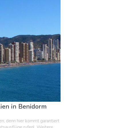
 & Kunst
Nachtleben & Bars
Natur & Freizeit
Sport & 
lien in Benidorm
ien, denn hier kommt garantiert
tsausflüge rufen!...Weitere