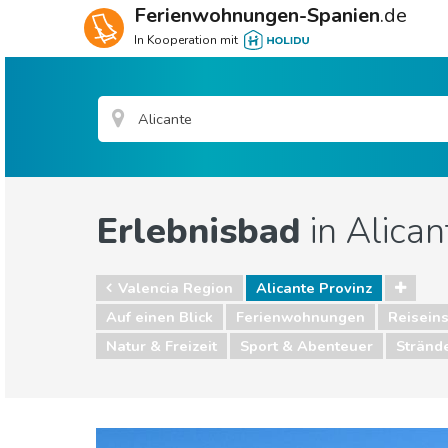
Ferienwohnungen-Spanien
.de
In Kooperation mit
Erlebnisbad
in Alican
Valencia Region
Alicante Provinz
Auf einen Blick
Ferienwohnungen
Reiseins
Natur & Freizeit
Sport & Abenteuer
Stränd
Valencia Region
Alicante Provinz