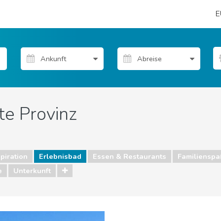
E
te Provinz
piration
Erlebnisbad
Essen & Restaurants
Familienspa
e
Unterkunft