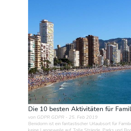
Essen & Restaurants
Familienspaß
Museen
Die 10 besten Aktivitäten für Fami
von GDPR GDPR - 25. Feb 2019
Benidorm ist ein fantastischer Urlaubsort für Famil
keine Langeweile auf. Tolle Strände, Parks und Boo