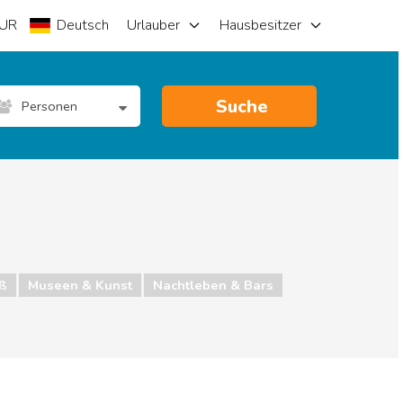
UR
Deutsch
Urlauber
Hausbesitzer
Suche
Personen
ß
Museen & Kunst
Nachtleben & Bars