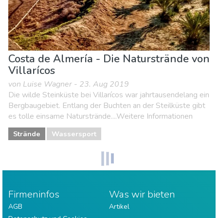
Costa de Almería - Die Naturstrände von
Villarícos
von Luise Wagner - 23. Aug 2019
Die wilde Steinküste bei Villarícos war jahrtausendelang ein
Bergbaugebiet. Entlang der Buchten an der Steilküste gibt
es tolle einsame Naturstrände....Weitere Informationen
Strände
Wassersport
Firmeninfos
Was wir bieten
AGB
Artikel