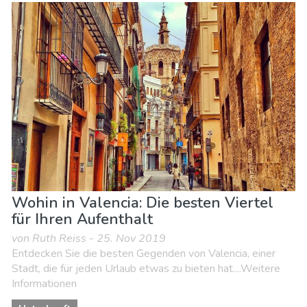
Essen & Restaurants
Museen & Kunst
Shoppen
Strände
Unterkunft
Wohin in Valencia: Die besten Viertel
für Ihren Aufenthalt
von Ruth Reiss - 25. Nov 2019
Entdecken Sie die besten Gegenden von Valencia, einer
Stadt, die für jeden Urlaub etwas zu bieten hat....Weitere
Informationen