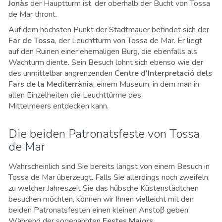
Jonàs
der Hauptturm ist, der oberhalb der Bucht von Tossa
de Mar thront.
Auf dem höchsten Punkt der Stadtmauer befindet sich der
Far de Tossa
, der Leuchtturm von Tossa de Mar. Er liegt
auf den Ruinen einer ehemaligen Burg, die ebenfalls als
Wachturm diente. Sein Besuch lohnt sich ebenso wie der
des unmittelbar angrenzenden
Centre d'Interpretació dels
Fars de la Mediterrània
,
einem Museum, in dem man in
allen Einzelheiten die Leuchttürme des
Mittelmeers entdecken kann.
Die beiden Patronatsfeste von Tossa
de Mar
Wahrscheinlich sind Sie bereits längst von einem Besuch in
Tossa de Mar überzeugt. Falls Sie allerdings noch zweifeln,
zu welcher Jahreszeit Sie das hübsche Küstenstädtchen
besuchen möchten, können wir Ihnen vielleicht mit den
beiden Patronatsfesten einen kleinen Anstoβ geben.
Während der sogenannten
Festes Majors