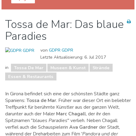
Girona Provinz
Tossa De Mar
Tossa de Mar: Das blaue
Essen & Restaurants
Familienspaß
Paradies
Museen & Kunst
Strände
von
GDPR GDPR
Letzte Aktualisierung:
6. Jul 2017
in
Tossa De Mar
Museen & Kunst
Strände
Essen & Restaurants
In Girona befindet sich eine der schönsten Städte ganz
Spaniens:
Tossa de Mar
. Früher war dieser Ort ein beliebter
Treffpunkt für berühmte Künstler aus der ganzen Welt,
darunter auch der Maler
Marc Chagall
, der ihr den
Spitznamen "
blaues Paradies
" verlieh. Neben Chagall
verfiel auch die Schauspielerin
Ava Gardner
der Stadt,
während der Dreharbeiten zum Film '
Pandora und der