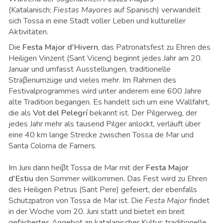
(Katalanisch;
Fiestas Mayores
auf Spanisch) verwandelt
sich Tossa in eine Stadt voller Leben und kultureller
Aktivitäten.
Die
Festa Major d'Hivern
, das Patronatsfest zu Ehren des
Heiligen Vinzent (Sant Vicenç) beginnt jedes Jahr am 20.
Januar und umfasst Ausstellungen, traditionelle
Straβenumzüge und vieles mehr. Im Rahmen des
Festivalprogrammes wird unter anderem eine 600 Jahre
alte Tradition begangen. Es handelt sich um eine Wallfahrt,
die als
Vot del Pelegrí
bekannt ist. Der Pilgerweg, der
jedes Jahr mehr als tausend Pilger anlockt, verläuft über
eine 40 km lange Strecke zwischen Tossa de Mar und
Santa Coloma de Farners.
Im Juni dann heiβt Tossa de Mar mit der
Festa Major
d'Estiu
den Sommer willkommen. Das Fest wird zu Ehren
des Heiligen Petrus (Sant Pere) gefeiert, der ebenfalls
Schutzpatron von Tossa de Mar ist. Die
Festa Major
findet
in der Woche vom 20. Juni statt und bietet ein breit
gefächertes Angebot an katalanischer Kultur: traditionelle