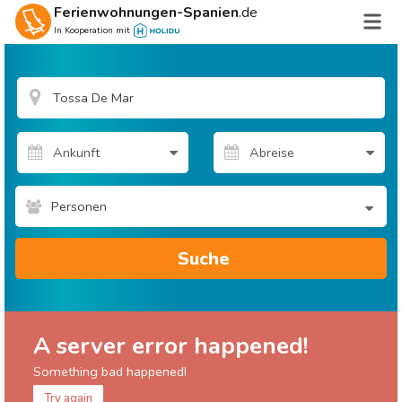
Ferienwohnungen-Spanien
.de
In Kooperation mit
Personen
Suche
A server error happened!
Something bad happened!
Try again