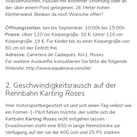
Wasserrutschen, Flüssen mit extremer Strömung oder an
der, über einem Pool gelegenen, 26 Meter hohen
Kletterwand. Bleiben da noch Wünsche offen?
Öffnungszeiten:
Juni bis September: 10:00h bis 19:00h
Preise:
Über 120 cm Körpergröβe: 30 €. Unter 120 cm
Körpergröβe: 19 €. Für Kinder bis zu einer Körpergröβe von
80 cm ist der Eintritt frei.
Adresse:
Carretera de Cadaqués, Km1, Roses
Für weitere Auskünfte konsultieren Sie bitte die folgende
Website: http://www.aquabrava.com/de/
2. Geschwindigkeitsrausch auf der
Rennbahn
Karting Roses
Wer motorsportbegeistert ist und sich einen Tag selbst wie
ein Formel-1-Pilot fühlen möchte, der sollte sich die
Kartbahn
Karting Roses
nicht entgehen lassen.
Erwachsenen steht eine 850 m lange Rennstrecke zur
Verfügung, auf der sie die 400 ccm und 25 PS starken