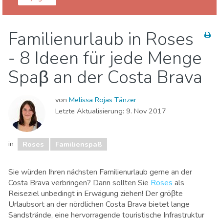
Girona Provinz
Roses
Familienurlaub in Roses
Familienspaß
Museen & Kunst
Natur & Freizeit
- 8 Ideen für jede Menge
Strände
Spaβ an der Costa Brava
von
Melissa Rojas Tänzer
Letzte Aktualisierung:
9. Nov 2017
in
Roses
Familienspaß
Sie würden Ihren nächsten Familienurlaub gerne an der
Costa Brava verbringen? Dann sollten Sie
Roses
als
Reiseziel unbedingt in Erwägung ziehen! Der gröβte
Urlaubsort an der nördlichen Costa Brava bietet lange
Sandstrände, eine hervorragende touristische Infrastruktur