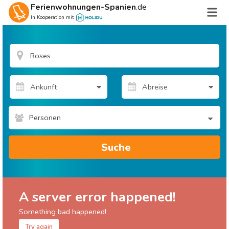
Ferienwohnungen-Spanien
.de
In Kooperation mit
Personen
Suche
A server error happened!
Something bad happened!
Try again