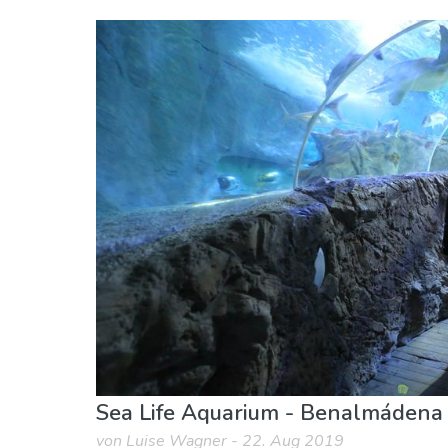
Benalmádena
Puerto Marina
Familienspaß
Sea Life Aquarium - Benalmádena
von Luise Wagner - 22. Aug 2019