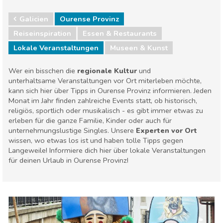
Galicien
Ourense Provinz
Reiseinspiration
Essen & Restaurants
Lokale Veranstaltungen
Museen & Kunst
Wer ein bisschen die
regionale Kultur
und
unterhaltsame Veranstaltungen vor Ort miterleben möchte,
kann sich hier über Tipps in Ourense Provinz informieren. Jeden
Monat im Jahr finden zahlreiche Events statt, ob historisch,
religiös, sportlich oder musikalisch - es gibt immer etwas zu
erleben für die ganze Familie, Kinder oder auch für
unternehmungslustige Singles. Unsere
Experten vor Ort
wissen, wo etwas los ist und haben tolle Tipps gegen
Langeweile! Informiere dich hier über lokale Veranstaltungen
für deinen Urlaub in Ourense Provinz!
Galicien
Ourense Provinz
Essen & Restaurants
Lokale Veranstaltungen
Museen & Kunst