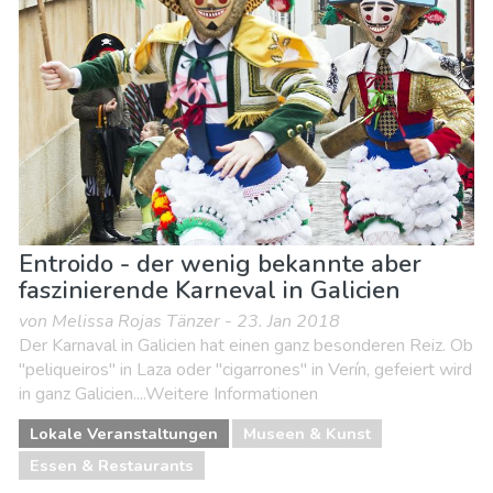
Entroido - der wenig bekannte aber
faszinierende Karneval in Galicien
von Melissa Rojas Tänzer - 23. Jan 2018
Der Karnaval in Galicien hat einen ganz besonderen Reiz. Ob
"peliqueiros" in Laza oder "cigarrones" in Verín, gefeiert wird
in ganz Galicien....Weitere Informationen
Lokale Veranstaltungen
Museen & Kunst
Essen & Restaurants