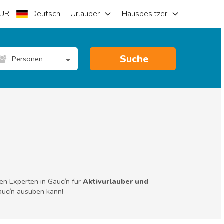
UR
Deutsch
Urlauber
Hausbesitzer
Suche
Personen
len Experten in Gaucín für
Aktivurlauber und
Gaucín ausüben kann!