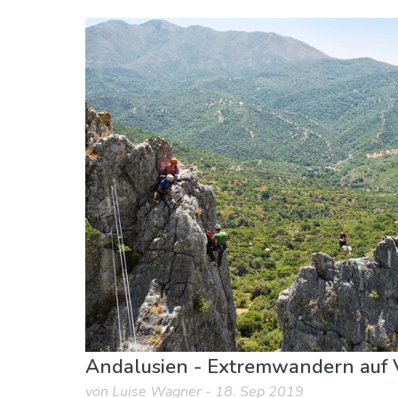
Málaga Provinz
Gaucín
Sport & Abenteuer
Andalusien - Extremwandern auf V
von Luise Wagner - 18. Sep 2019