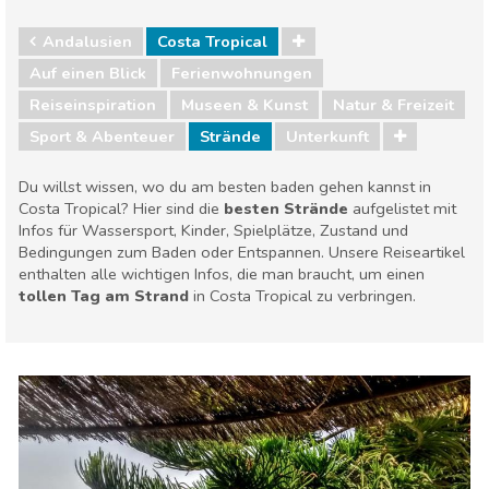
Andalusien
Costa Tropical
Auf einen Blick
Ferienwohnungen
Reiseinspiration
Museen & Kunst
Natur & Freizeit
Sport & Abenteuer
Strände
Unterkunft
Du willst wissen, wo du am besten baden gehen kannst in
Costa Tropical? Hier sind die
besten Strände
aufgelistet mit
Infos für Wassersport, Kinder, Spielplätze, Zustand und
Bedingungen zum Baden oder Entspannen. Unsere Reiseartikel
enthalten alle wichtigen Infos, die man braucht, um einen
tollen Tag am Strand
in Costa Tropical zu verbringen.
Andalusien
Costa Tropical
Museen & Kunst
Natur & Freizeit
Sport & Abenteuer
Strände
Unterkunft