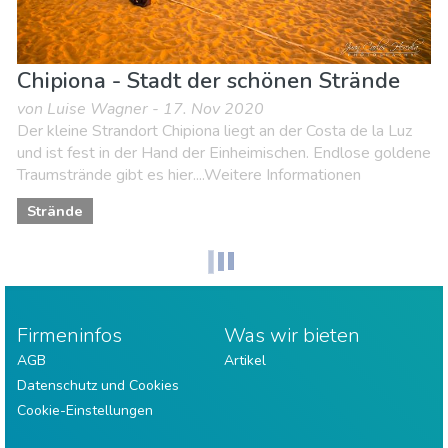
Chipiona - Stadt der schönen Strände
von Luise Wagner - 17. Nov 2020
Der kleine Strandort Chipiona liegt an der Costa de la Luz
und ist fest in der Hand der Einheimischen. Endlose goldene
Traumstrände gibt es hier....Weitere Informationen
Strände
Firmeninfos
Was wir bieten
AGB
Artikel
Datenschutz und Cookies
Cookie-Einstellungen