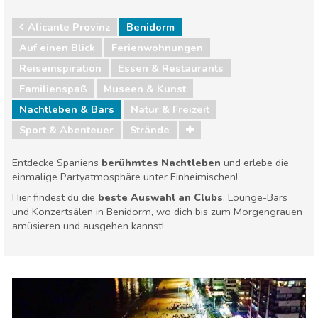
Alicante Provinz
Benidorm
Auf einen Blick
Ferienwohnungen
Reiseinspiration
Essen & Restaurants
Familienspaß
Museen & Kunst
Nachtleben & Bars
Natur & Freizeit
Sport & Abenteuer
Strände
Entdecke Spaniens
berühmtes Nachtleben
und erlebe die
einmalige Partyatmosphäre unter Einheimischen!
Hier findest du die
beste Auswahl an Clubs
, Lounge-Bars
und Konzertsälen in Benidorm, wo dich bis zum Morgengrauen
amüsieren und ausgehen kannst!
Alicante Provinz
Benidorm
Essen & Restaurants
Familienspaß
Museen & Kunst
Nachtleben & Bars