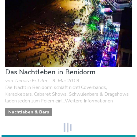
Natur & Freizeit
Sport & Abenteuer
Strände
Das Nachtleben in Benidorm
von Tamara Fritzler - 9. Mai 2019
Die Nacht in Benidorm schläft nicht! Coverbands,
Karaokebars, Cabaret Shows, Schwulenbars & Dragshows
laden jeden zum Feiern ein!...Weitere Informationen
Nachtleben & Bars