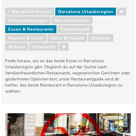
Barcelona Provinz
Barcelona Urlaubsregion
Ferienwohnungen
Reiseinspiration
Essen & Restaurants
Familienspaß
Museen & Kunst
Natur & Freizeit
Shoppen
Strände
Unterkunft
Finde heraus, wo es das beste Essen in Barcelona
Urlaubsregion gibt. Obgleich du auf der Suche nach
familienfreundlichen Restaurants, vegetarischen Gerichten oder
glutenfreien Optionen bist, unser Restaurantguide wird dir
helfen, das beste Restaurant in Barcelona Urlaubsregion zu
wählen.
Barcelona Provinz
Barcelona Urlaubsregion
Essen & Restaurants
Familienspaß
Museen & Kunst
Natur & Freizeit
Shoppen