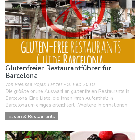
Strände
Unterkunft
Glutenfreier Restaurantführer für
Barcelona
von Melissa Rojas Tänzer - 9. Feb 2018
Die größte online Auswahl an glutenfreien Restaurants in
Barcelona. Eine Liste, die Ihnen Ihren Aufenthalt in
Barcelona um einiges erleichtert....Weitere Informationen
Essen & Restaurants