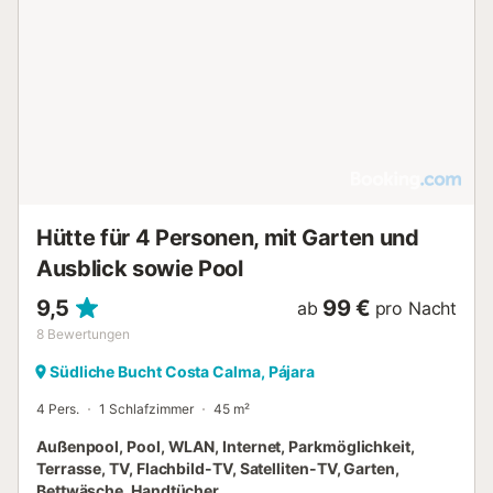
einer grossen Markiese. Zusätzlich zum Mietpreis kommt
noch eine einmalige Gebühr von 80 Euro für die
Endreinigung, die fällig wird bei Schlüsselübergabe. Der
Mietpreis von 60 € ist für 2 Personen jede weitere Person
5 € pro Tag extra. Alle extra Kosten sind fällig bei
Schlüsselübergabe....
Hütte für 4 Personen, mit Garten und
Ausblick sowie Pool
9,5
99 €
ab
pro Nacht
8
Bewertungen
Südliche Bucht Costa Calma, Pájara
4 Pers.
1 Schlafzimmer
45 m²
Außenpool, Pool, WLAN, Internet, Parkmöglichkeit,
Terrasse, TV, Flachbild-TV, Satelliten-TV, Garten,
Bettwäsche, Handtücher