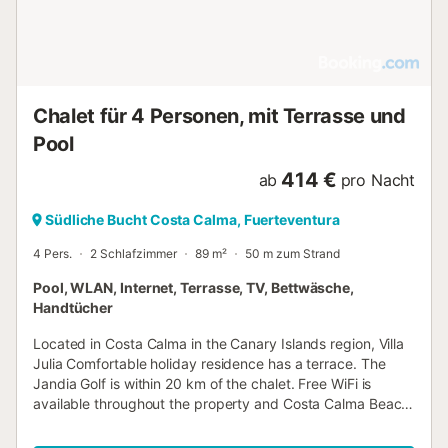
nach 1,5 km. Die Umgebung bietet zahlreiche Aktivitäten
wie Windsurfen, Tauchen, Schnorcheln, Wandern,
Radfahren und Reiten. Vor Ort finden Sie einen Minimarkt,
eine Bar und Tennisplätze; zudem werden Fahrradverleih
und verschiedene lokale Touren angeboten....
Chalet für 4 Personen, mit Terrasse und
Pool
414 €
ab
pro Nacht
Südliche Bucht Costa Calma, Fuerteventura
4 Pers.
2 Schlafzimmer
89 m²
50 m zum Strand
Pool, WLAN, Internet, Terrasse, TV, Bettwäsche,
Handtücher
Located in Costa Calma in the Canary Islands region, Villa
Julia Comfortable holiday residence has a terrace. The
Jandia Golf is within 20 km of the chalet. Free WiFi is
available throughout the property and Costa Calma Beach
is a few steps away....