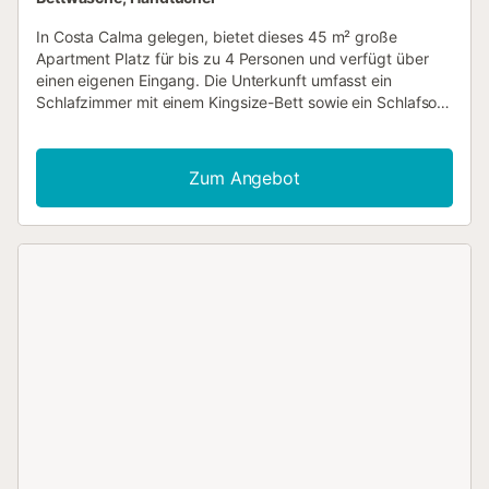
In Costa Calma gelegen, bietet dieses 45 m² große
Apartment Platz für bis zu 4 Personen und verfügt über
einen eigenen Eingang. Die Unterkunft umfasst ein
Schlafzimmer mit einem Kingsize-Bett sowie ein Schlafsofa
im Wohnbereich, was flexible Schlafmöglichkeiten für
Familien oder kleine Gruppen bietet. Der Innenbereich
umfasst eine voll ausgestattete Küche mit Geschirrspüler,
Zum Angebot
Mikrowelle, Toaster und Kühlschrank sowie ein eigenes
Bad mit Dusche und Haartrockner. Zur Ausstattung
gehören eine Waschmaschine, Satelliten- und Kabel-TV
sowie WLAN im gesamten Bereich. Der Wohnbereich ist
mit einem Sofa und einem Esstisch eingerichtet, während
Fliesenböden und Moskitonetze für eine angenehme
Umgebung sorgen. Das Apartment befindet sich in einem
oberen Stockwerk, das nur über eine Treppe erreichbar
ist. Im Außenbereich erwartet Sie eine Terrasse mit
Gartenmöbeln sowie ein privater Pool mit Aussicht, ergänzt
durch einen Garten und Sonnenliegen. Parkplätze stehen
an der Straße zur Verfügung und das Rauchen ist in der
gesamten Unterkunft nicht gestattet. Costa Calma liegt
600 m entfernt und die Playa Esmeralda erreichen Sie