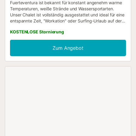
Fuerteventura ist bekannt für konstant angenehm warme
Temperaturen, weiße Strände und Wassersportarten.
Unser Chalet ist vollständig ausgestattet und ideal für eine
entspannte Zeit, "Workation" oder Surfing-Urlaub auf der
Insel. Die Umgebung ist ruhig und nur 10 Minuten fußläufig
KOSTENLOSE Stornierung
vom Strand entfernt - alternativ gibt es aber eine
teilüberdachte Terrasse mit eigenem (!) , solarbeheizten
Pool an dem man sich entspannen kann. Ein Supermarkt
Zum Angebot
und weitere Einkaufsmöglichkeiten befinden sich fußläufig
in der Nähe. Im Chalet finden sich zwei Schlafzimmer, ein
Badezimmer und ein gemütliches Wohn- & Esszimmer in
dem bis zu 5 Leute Unterschlupf finden können....