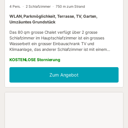
4 Pers.
2 Schlafzimmer
750 m zum Strand
WLAN, Parkmöglichkeit, Terrasse, TV, Garten,
Umzäuntes Grundstück
Das 80 qm grosse Chalet verfügt über 2 grosse
Schlafzimmer im Hauptschlafzimmer ist ein grosses
Wasserbett ein grosser Einbauschrank TV und
Klimaanlage, das anderer Schlafzimmer ist mit einem
Doppelbett, einem grosser Einbauschrank, TV und
KOSTENLOSE Stornierung
Klimaanlage ausgestattet, es verfügt über 2 modern
eingerichtete Badezimmer eines mit direktem Zugang vom
Hauptschafzimmer aus. Dieses hat Badewanne, Dusche
Zum Angebot
ein modernes Waschbecken und Toilette. Das andere
Badezimmer ist mit einer Dusche, modernem
Waschbecken und Toilette ausgestatten. Kleine seperate
voll ausgestattete Küche. Das rustikal geschmackvoll
eingerichtete Wohnzimmer mit TV, Schreibtisch, bequemer
Sitzecke und seperater Essecke mit grossem Esstisch im
direkten Zugang auf die grosszügige Terrasse mit
wunderschön angelegtem Garten. Die Terrasse verfügt
über eine Gartentisch mit 4 Stühlen, 2 Sonnenliegen und