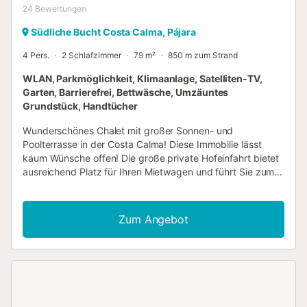
24
Bewertungen
Südliche Bucht Costa Calma, Pájara
4 Pers.
2 Schlafzimmer
79 m²
850 m zum Strand
WLAN, Parkmöglichkeit, Klimaanlage, Satelliten-TV,
Garten, Barrierefrei, Bettwäsche, Umzäuntes
Grundstück, Handtücher
Wunderschönes Chalet mit großer Sonnen- und
Poolterrasse in der Costa Calma! Diese Immobilie lässt
kaum Wünsche offen! Die große private Hofeinfahrt bietet
ausreichend Platz für Ihren Mietwagen und führt Sie zum
Eingang. Auf 80 m² finden Sie zwei Schlafzimmer, eines
davon mit ensuite gelegenem Bad mit Dusche, Bidet und
Doppelwaschbecken. Das zweite Badezimmer bietet
Zum Angebot
außerdem Platz für die Waschmaschine. Wohnzimmer und
Küche sind hochwertig möbliert und ausgestattet. Eine
Klimaanlage stellt an heißen Tagen Abkühlung im Haus
sicher. Auf der großzügigen Sonnenterrasse gibt es einen
gemauerten Grill, der zum gemütlichen Beisammensein
einlädt. Der große private Pool bietet Ihnen Erfrischung,