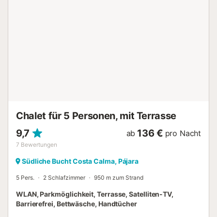
wenn Sie einmal nicht an den goldenen Strand der Costa
Calma gehen, der ca. 15 min. Fußweg entfernt liegt. Eine
Außendusche steht ebenfalls zu Ihrer Verfügung. Ein
kleiner Supermarkt ist ca. 5 Gehminuten entfernt; weitere
Einkaufsmöglichkeiten, sowie Bars und Restaurants
erreichen Sie in ca. 10 min. zu Fuß. WLAN und
Strandhandtücher sind im Preis enthalten. Entspannung
und Erholung erwarten Sie! Zögern Sie nicht, um Ihren
nächsten Urlaub in einer entspannten und erholsamen
Umgebung zu genießen!...
Chalet für 5 Personen, mit Terrasse
9,7
136 €
ab
pro Nacht
7
Bewertungen
Südliche Bucht Costa Calma, Pájara
5 Pers.
2 Schlafzimmer
950 m zum Strand
WLAN, Parkmöglichkeit, Terrasse, Satelliten-TV,
Barrierefrei, Bettwäsche, Handtücher