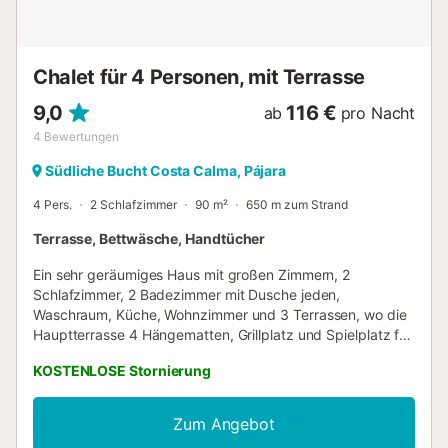
Chalet für 4 Personen, mit Terrasse
9,0
116 €
ab
pro Nacht
4
Bewertungen
Südliche Bucht Costa Calma, Pájara
4 Pers.
2 Schlafzimmer
90 m²
650 m zum Strand
Terrasse, Bettwäsche, Handtücher
Ein sehr geräumiges Haus mit großen Zimmern, 2
Schlafzimmer, 2 Badezimmer mit Dusche jeden,
Waschraum, Küche, Wohnzimmer und 3 Terrassen, wo die
Hauptterrasse 4 Hängematten, Grillplatz und Spielplatz für
Kinder. Es liegt in einer ruhigen, zentralen Urb Costa
KOSTENLOSE Stornierung
Calma, in der Nähe von La Pared surfen oder Costa Calma
5 Minuten von der Innenstadt von Wind -. Rene-Egli Kite
am Strand von Sotavento....
Zum Angebot