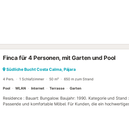
bewundern und den Klang davon hören, den Sonnenaufgang und d
aufstehen zu müssen. Es gibt auch einen geräumigen Kleiderschran
Schlafzimmer befindet sich ein Ausgang zur geräumigen unteren Terr
großes Badezimmer mit Dusche. Drei große Terrassen bieten einen
Atlantik und die Berge. Die obere Wohn- und Sonne...
Finca für 4 Personen, mit Garten und Pool
Südliche Bucht Costa Calma, Pájara
4 Pers.
1 Schlafzimmer
50 m²
650 m zum Strand
Pool
WLAN
Internet
Terrasse
Garten
Residence : Bauart: Bungalow. Baujahr: 1990. Kategorie und Stand
Passende und komfortable Möbel. Für Kunden, die ein hochwertiges
komfortable Bungalow im Chillout-Stil, nur 600 Meter vom schönen 
einem gepflegten Komplex mit Schwimmbad und effizientem WLAN, b
Urlaub in einem stilvollen, komfortablen Interieur verbringen möch
Urlaub aus dem ersten Moment gibt. Das individuelle Design und d