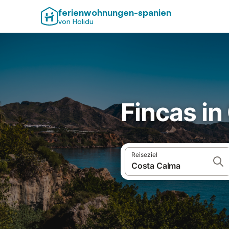
ferienwohnungen-spanien
von Holidu
Fincas i
Reiseziel