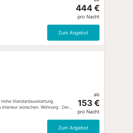
en Mondschein beobachten, ohne
444 €
k im Schlafzimmer. Direkt vom
asse der Villa. Neben ihm ist ein
pro Nacht
 atemberaubenden Blick auf den
Zum Angebot
ab
153 €
 : Hohe Standardausstattung.
 Interieur wünschen. Wohnung : Der
pro Nacht
Sandstrand von Sotavento entfernt, in
egrüßen alle diese, die ihren
ten, die Ihnen einen Geschmack von
Zum Angebot
ie komfortablen und komfortablen