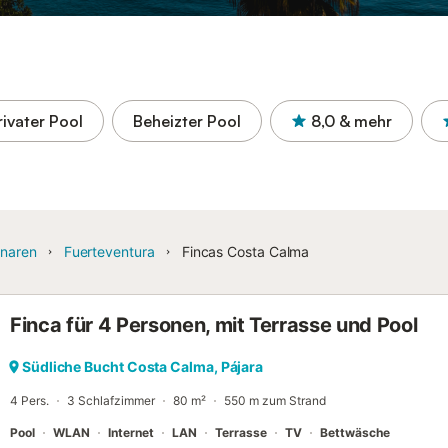
rivater Pool
Beheizter Pool
8,0
& mehr
naren
Fuerteventura
Fincas Costa Calma
Finca für 4 Personen, mit Terrasse und Pool
Südliche Bucht Costa Calma, Pájara
4 Pers.
3 Schlafzimmer
80 m²
550 m zum Strand
Pool
WLAN
Internet
LAN
Terrasse
TV
Bettwäsche