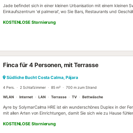
Jade befindet sich in einer kleinen Urbanisation mit einem klein
Einkaufszentrum 'el palmeral', wo Sie Bars, Restaurants und Geschä
drei Schlafzimmern ist komplett ausgestattet, um Ihren Aufenthalt z
KOSTENLOSE Stornierung
machen. Auf der herrlichen Terrasse können Sie sich nach dem Bes
Fuerteventura eine wohlverdiente Pause gönnen. Nur 500 Meter v
Calma entfernt, wird Jade der Ort sein, an den Sie immer wieder 
Fachmann verwaltete Immobilie. Sofern nicht anders angegeben, si
Bettwäsche, Handtücher etc. nicht im Preis für diese Unterkunft ent
(Informationen in der Anzeige), können Zuschläge anfallen. Nur die 
speziell erwähnt werden, sind vorhanden. Eine nicht angegebene Au
Finca für 4 Personen, mit Terrasse
betrachtet. Sofern in der Unterkunft keine Elektroladestation vorhan
Elektrofahrzeugen untersagt....
Südliche Bucht Costa Calma, Pájara
4 Pers.
2 Schlafzimmer
85 m²
700 m zum Strand
WLAN
Internet
LAN
Terrasse
TV
Bettwäsche
Ayre by SolymarCalma HRE ist ein wunderschönes Duplex in der Fer
mit allen Arten von Einrichtungen, damit Sie sich wie zu Hause fü
Sofa mit Chaiselongue, TV und kostenloses WIFI. Das Badezimmer i
KOSTENLOSE Stornierung
Hauptbadezimmer mit Badewanne. Die Küche ist komplett ausgestat
Backofen, großem Kühl- und Gefrierschrank, Geschirrspüler, Wasc