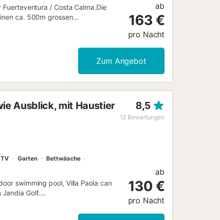
ab
or Fuerteventura / Costa Calma.Die
163 €
 einen ca. 500m grossen
rten. Zum Meer mit seinen feinen
pro Nacht
 sehr hochwertigen Materialien,die
2 Schlafzimmer, Bad mit Wanne,
 sie einen herrlichen Ausblick auf das
Zum Angebot
 vor dem Haus. Dazu haben sie
 Sachen ist ein kleiner Safe
es, sind es nur wenige Minuten....
ie Ausblick, mit Haustier
8,5
12
Bewertungen
-TV
Garten
Bettwäsche
ab
130 €
door swimming pool, Villa Paola can
Jandia Golf....
pro Nacht