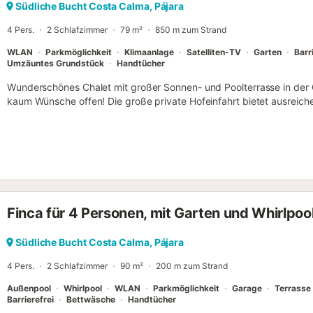
eine gültige Kredit- oder Debitkarte als Sicherheitsgarantie vorlege
Südliche Bucht Costa Calma, Pájara
um eventuelle Schäden abzudecken, die während Ihres Aufenthalts
4 Pers.
2 Schlafzimmer
79 m²
850 m zum Strand
den Allge...
WLAN
Parkmöglichkeit
Klimaanlage
Satelliten-TV
Garten
Barr
Umzäuntes Grundstück
Handtücher
Wunderschönes Chalet mit großer Sonnen- und Poolterrasse in der C
kaum Wünsche offen! Die große private Hofeinfahrt bietet ausreich
führt Sie zum Eingang. Auf 80 m² finden Sie zwei Schlafzimmer, ei
mit Dusche, Bidet und Doppelwaschbecken. Das zweite Badezimmer
Waschmaschine. Wohnzimmer und Küche sind hochwertig möbliert u
stellt an heißen Tagen Abkühlung im Haus sicher. Auf der großzügi
gemauerten Grill, der zum gemütlichen Beisammensein einlädt. Der g
Erfrischung, wenn Sie einmal nicht an den goldenen Strand der Cos
Fußweg entfernt liegt. Eine Außendusche steht ebenfalls zu Ihrer Ve
Finca für 4 Personen, mit Garten und Whirlpoo
ca. 5 Gehminuten entfernt; weitere Einkaufsmöglichkeiten, sowie Ba
ca. 10 min. zu Fuß. WLAN und Strandhandtücher sind im Preis enth
erwarten Sie! Zögern Sie nicht, um Ihren nächsten Urlaub in einer 
Südliche Bucht Costa Calma, Pájara
Umgebung zu genießen!...
4 Pers.
2 Schlafzimmer
90 m²
200 m zum Strand
Außenpool
Whirlpool
WLAN
Parkmöglichkeit
Garage
Terrasse
Barrierefrei
Bettwäsche
Handtücher