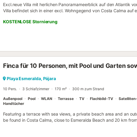
Excl.neue Villa mit herlichen Panoramameerblick auf den Atlantik v
Villa befindet sich in einer excl. Wohngegend von Costa Calma auf
Gruendstueck, mit privaten Pool und tropisch privat angelegten Ga
KOSTENLOSE Stornierung
Sandstrand sind es nur wenige Meter. Ausgestattet mit qualitativen
sich durch die ganze Villa ziehen. Wohnzimmer, seperater Kueche, 
grosse Terrasse an der direkt der Pool liegt. Von der Terrasse Haben
Meer und die Umgebung von Costa Calma. Ein Stellplatz ist direkt
Satempfang fuer alle TV-Sender. Fuer die Sicherheit der wichtigsten
vorhanden. Zu den Einkaufsmoeglichkeiten, und diversen Restaurant
Finca für 10 Personen, mit Pool und Garten sow
Playa Esmeralda, Pájara
10 Pers.
3 Schlafzimmer
170 m²
300 m zum Strand
Außenpool
Pool
WLAN
Terrasse
TV
Flachbild-TV
Satelliten
Handtücher
Featuring a terrace with sea views, a private beach area and an out
be found in Costa Calma, close to Esmeralda Beach and 20 km from 