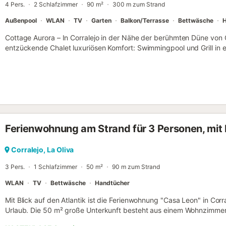
4 Pers.
2 Schlafzimmer
90 m²
300 m zum Strand
Außenpool
WLAN
TV
Garten
Balkon/Terrasse
Bettwäsche
H
Cottage Aurora – In Corralejo in der Nähe der berühmten Düne von 
entzückende Chalet luxuriösen Komfort: Swimmingpool und Grill in ei
eines kleinen privaten Komplexes, der Platz für bis zu 4 Personen 
besteht: eines mit Doppelbetten und eines mit zwei Betten. Funkti
Dusche, großes und helles Wohnzimmer mit Essbereich und direkte
Swimmingpool. Ausstattung: Europa-Satellitenfernsehen, WLAN, pri
Ihres Aufenthalts Schäden an der Immobilie verursachen, müssen 
Sachschadensversicherung von YourRentals zahlen....
Ferienwohnung am Strand für 3 Personen, mit
Corralejo, La Oliva
3 Pers.
1 Schlafzimmer
50 m²
90 m zum Strand
WLAN
TV
Bettwäsche
Handtücher
Mit Blick auf den Atlantik ist die Ferienwohnung "Casa Leon" in Corr
Urlaub. Die 50 m² große Unterkunft besteht aus einem Wohnzimmer 
Personen, einer voll ausgestatteten Küche, 1 Schlafzimmer und 1 Ba