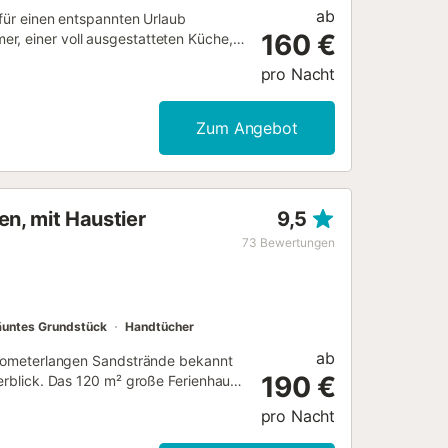
ab
 für einen entspannten Urlaub
160 €
r, einer voll ausgestatteten Küche,
en. Zur Ausstattung gehören
pro Nacht
entilator sowie eine
nft bietet einen privaten
lätze sind auf der Straße vorhanden.
Zum Angebot
 sind nicht erlaubt. Eine Klimaanlage
en, mit Haustier
9,5
73
Bewertungen
untes Grundstück
Handtücher
ab
 kilometerlangen Sandstrände bekannt
190 €
eerblick. Das 120 m² große Ferienhaus
äre und verfügt über einen
pro Nacht
afzimmer, 3 Badezimmer und bietet
ören WLAN (geeignet für Videoanrufe)