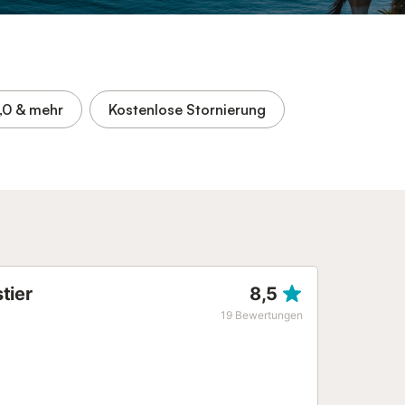
,0
& mehr
Kostenlose Stornierung
tier
8,5
19
Bewertungen