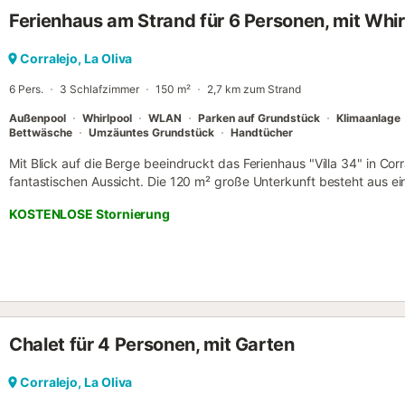
willkommen. Ein kleines Haustier ist gegen Aufpreis gestattet. Klima
Ferienhaus am Strand für 6 Personen, mit Whi
sind streng untersagt. Bitte vermeiden Sie nach 23:00 Uhr unnötig
werden gestellt. Der Pool ist saisonal und auf Anfrage beheizbar....
Corralejo, La Oliva
6 Pers.
3 Schlafzimmer
150 m²
2,7 km zum Strand
Außenpool
Whirlpool
WLAN
Parken auf Grundstück
Klimaanlage
Bettwäsche
Umzäuntes Grundstück
Handtücher
Mit Blick auf die Berge beeindruckt das Ferienhaus "Villa 34" in Corr
fantastischen Aussicht. Die 120 m² große Unterkunft besteht aus e
ausgestatteten Küche mit Geschirrspüler, 3 Schlafzimmern und 3 
KOSTENLOSE Stornierung
bietet somit Platz für 6 Personen. Zur Ausstattung gehören auße
Klimaanlage, eine Waschmaschine sowie ein Smart TV. Ein Babybett 
gegen eine Gebühr verfügbar. Die Villa verfügt über einen privaten 
Garten, offener Terrasse, Grill und Außendusche. Ein Parkplatz ist
Kostenlose Parkplätze sind auf der Straße vorhanden. Das Mitbringen
Partys/Veranstaltungen sind nicht erlaubt. Laute Geräusche sind von
WLAN ist für Videoanrufe geeignet. Es gibt Überwachungskameras 
Chalet für 4 Personen, mit Garten
kann auf Wunsch gegen eine Gebühr beheizt werden....
Corralejo, La Oliva