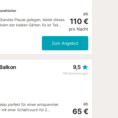
andtücher
ab
110 €
Grandes Playas gelegen, bietet dieses
nem der beiden Gärten. Es ist Teil
pro Nacht
bietet und aus zwei Schlafzimmern
onelle Küche, großes Badezimmer mit
m Zugang zum privaten Garten mit
Zum Angebot
vater Parkplatz. Wenn Sie während
Sie möglicherweise gemäß der
 Balkon
9,5
196
Bewertungen
ab
alejo perfekt für einen entspannten
65 €
mit einer Schlafcouch für 2
dezimmer und bietet somit Platz für 4