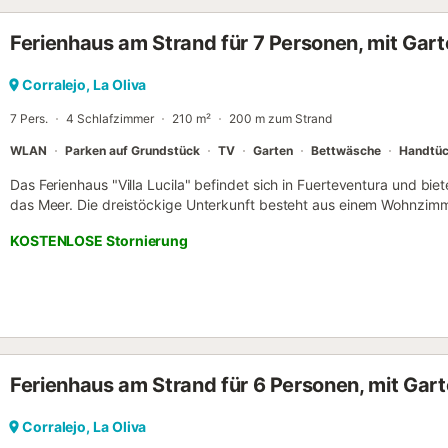
Wohngebiet, bitte stören Sie die Nachbarn nicht....
Ferienhaus am Strand für 7 Personen, mit Gar
Corralejo, La Oliva
7 Pers.
4 Schlafzimmer
210 m²
200 m zum Strand
WLAN
Parken auf Grundstück
TV
Garten
Bettwäsche
Handtüc
Das Ferienhaus "Villa Lucila" befindet sich in Fuerteventura und biet
das Meer. Die dreistöckige Unterkunft besteht aus einem Wohnzimme
mit Geschirrspüler, 4 Schlafzimmern und 3 Bädern und bietet somit 
KOSTENLOSE Stornierung
gehören außerdem WLAN, eine Waschmaschine sowie ein Fernseher. 
ebenfalls verfügbar. Das Ferienhaus verfügt über einen privaten Au
offenen Terrassen und einem Grill. Die Unterkunft befindet sich nu
von Corralejo entfernt, wo Sie alle wichtigen Dienstleistungen find
5 Minuten zu Fuß erreicht werden. Auf dem Grundstück sind 2 Park
Parkplätze sind auf der Straße verfügbar. Familien mit Kindern sin
Haustieren ist nicht erlaubt. Eine Klimaanlage ist nicht vorhanden. 
Ferienhaus am Strand für 6 Personen, mit Gar
Art sind strengstens untersagt. Rauchen ist nicht erlaubt....
Corralejo, La Oliva