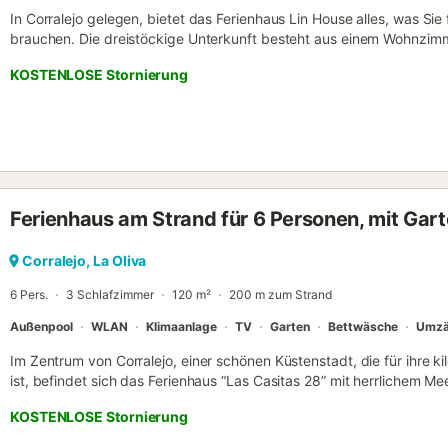
In Corralejo gelegen, bietet das Ferienhaus Lin House alles, was Sie
brauchen. Die dreistöckige Unterkunft besteht aus einem Wohnzimme
5 Schlafzimmern und 3 Bädern und bietet somit Platz für 9 Person
KOSTENLOSE Stornierung
außerdem Highspeed-WLAN (für Videoanrufe geeignet), ein TV, ein V
Waschmaschine. Ein Babybett ist ebenfalls vorhanden. Diese Unterku
Außenbereich mit Pool, offener Terrasse und Grill. Kostenlose Parkp
Ein Haustier ist erlaubt. Rauchen und das Feiern von Veranstaltungen
ist nicht vorhanden....
Ferienhaus am Strand für 6 Personen, mit Gart
Corralejo, La Oliva
6 Pers.
3 Schlafzimmer
120 m²
200 m zum Strand
Außenpool
WLAN
Klimaanlage
TV
Garten
Bettwäsche
Umzä
Im Zentrum von Corralejo, einer schönen Küstenstadt, die für ihre
ist, befindet sich das Ferienhaus “Las Casitas 28” mit herrlichem M
mit privatem Außenpool versprüht eine wunderbare Urlaubsatmosph
KOSTENLOSE Stornierung
Wohnraum, eine gut ausgestattete Küche mit Spülmaschine, 3 Schl
somit Platz für 6 Personen. Zu den weiteren Annehmlichkeiten geh