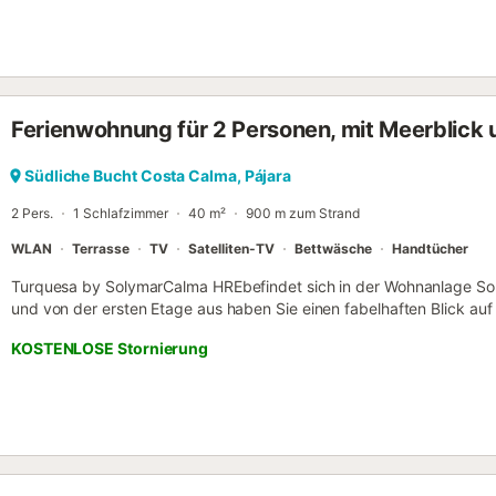
Calma entfernt, wird Jade der Ort sein, an den Sie immer wieder zu
Ferienwohnung für 2 Personen, mit Meerblick 
Südliche Bucht Costa Calma, Pájara
2 Pers.
1 Schlafzimmer
40 m²
900 m zum Strand
WLAN
Terrasse
TV
Satelliten-TV
Bettwäsche
Handtücher
Turquesa by SolymarCalma HREbefindet sich in der Wohnanlage So
und von der ersten Etage aus haben Sie einen fabelhaften Blick au
Calma. Wenn Sie ein Frühaufsteher sind, können Sie von der Terras
KOSTENLOSE Stornierung
Sonnenaufgang genießen. Die Wohnung ist sehr geschmackvoll eing
beim Betreten der Wohnung. Turquesa verfügt über ein Schlafzimm
und einem Ventilator, ein voll ausgestattetes Badezimmer mit dimm
gewünschte Musik zu hören, während Sie sich in diesem Raum aufha
geräumiger und durchsichtiger Raum, in dem Licht und Klarheit die
verfügt auch über einen Ventilator für die heißesten Tage. Das Wo
mit Satellitenanschluss und movistar plus, sowie eine hochwertige 