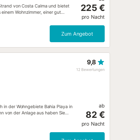
225 €
 Strand von Costa Calma und bietet
s einem Wohnzimmer, einer gut
pro Nacht
ezimmer und bietet Platz für 3
 Ventilator sowie
 vorhanden. Zu Ihrem privaten
Zum Angebot
erblick und einem Grill. Kostenlose
eren ist erlaubt. Partys sind nicht
 geeignet. Strand-/Poolhandtücher
9,8
12
Bewertungen
ab
ch in der Wohngebiete Bahia Playa in
82 €
n von der Anlage aus haben Sie
on Restaurants, Supermärkten,
pro Nacht
ein unschlagbarer Ort, um
zimmer, eine Wohnküche, ein
hre Tage bei uns zu einem