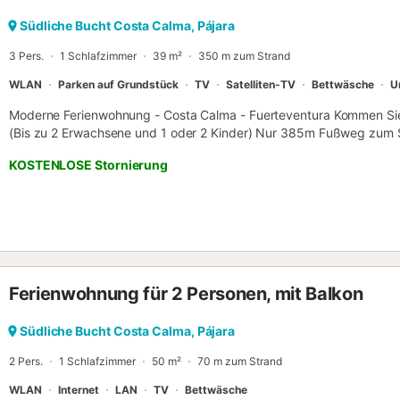
Südliche Bucht Costa Calma, Pájara
3 Pers.
1 Schlafzimmer
39 m²
350 m zum Strand
WLAN
Parken auf Grundstück
TV
Satelliten-TV
Bettwäsche
U
Moderne Ferienwohnung - Costa Calma - Fuerteventura Kommen Sie 
(Bis zu 2 Erwachsene und 1 oder 2 Kinder) Nur 385m Fußweg zum S
etc. sind ca. 150m entfernt. Alles ist zu Fuß erreichbar. Sie erhalt
KOSTENLOSE Stornierung
von unseren Fuerteventura Amigos. Gastronomen, eine Surfschule 
Überraschungen oder Rabatte auf ihre Angebote exklusiv für unsere 
Nachbarschaft Die Ferienwohnung befindet sich in einer ruhigen Wo
(ca. 180m) finden Sie alles, was Sie zur Selbstverpflegung benötigen
oder auswärts essen gehen möchten. Der schöne Sandstrand von Co
Wenn Sie sportlich sind, können Sie einen voll ausgestatteten Fitne
Unternehmungen in der Umgebung der Unterkunft Neben zahlreich
Ferienwohnung für 2 Personen, mit Balkon
einem Fitnessraum finden Sie direkt nebenan den Park Costa Calma.
wunderschöne Sonnenuntergänge genießen können, ist ebenfalls nu
Die Unterkunft verfügt über eine Alarmanlage mit Bewegungsmelder
Südliche Bucht Costa Calma, Pájara
und der andere im Wohnzimmer....
2 Pers.
1 Schlafzimmer
50 m²
70 m zum Strand
WLAN
Internet
LAN
TV
Bettwäsche