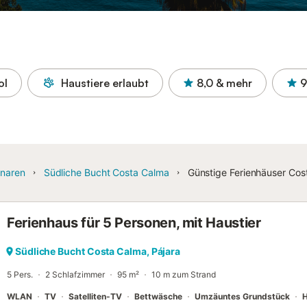
ol
Haustiere erlaubt
8,0
& mehr
9
naren
Südliche Bucht Costa Calma
Günstige Ferienhäuser Cos
Ferienhaus für 5 Personen, mit Haustier
Südliche Bucht Costa Calma, Pájara
5 Pers.
2 Schlafzimmer
95 m²
10 m zum Strand
WLAN
TV
Satelliten-TV
Bettwäsche
Umzäuntes Grundstück
H