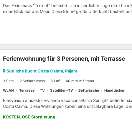
Das Ferienhaus "Torre 4" befindet sich in herrlicher Lage direkt am
einen Blick auf das Meer. Diese 95 m² große Unterkunft besteht au
ausgestatteten Küche mit Geschirrspüler, 1 Schlafzimmer und 1 Bad
Personen. Zur Ausstattung gehören außerdem Highspeed-WLAN, ein
Satellitenfernsehen. Ein Babybett und ein Hochstuhl sind ebenfalls
Außenbereich gehört eine überdachte Terrasse mit spektakulärem Me
Parkplätze sind auf der Straße vorhanden. Das Mitbringen von Hausti
erlaubt. Klimaanlage ist nicht vorhanden. WLAN ist für Videoanrufe
sind vorhanden....
Ferienwohnung für 3 Personen, mit Terrasse
Südliche Bucht Costa Calma, Pájara
3 Pers.
2 Schlafzimmer
60 m²
40 m zum Strand
WLAN
Terrasse
TV
Satelliten-TV
Bettwäsche
Handtücher
Bienvenido a nuestra vivienda vacacionalBahía Sunlight befindet si
Costa Calma. Diese Wohnungen haben eine unschlagbare Lage, den
direkten Zugang zum Strand und sind auch weniger als 25 Meter v
KOSTENLOSE Stornierung
Eisdielen, Geschäften, Geldautomaten usw. entfernt. Zweifelsohne 
unvergessliche Tage zu verbringen. Bahía Sunlight hat zwei Schlaf
Badezimmer und eine große Terrasse ist perfekt ausgestattet, um I