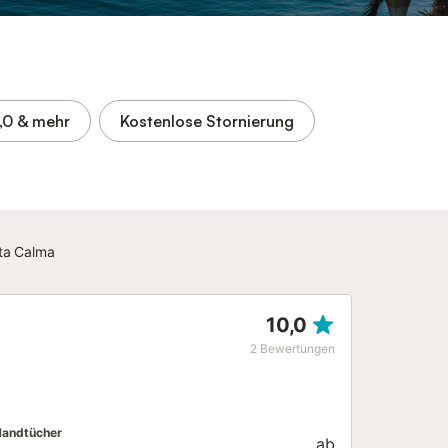
,0
& mehr
Kostenlose Stornierung
ta Calma
10,0
2
Bewertungen
andtücher
ab