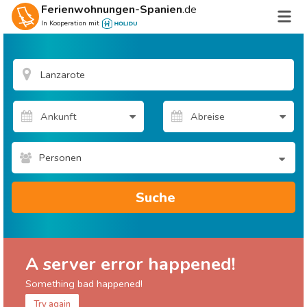
Ferienwohnungen-Spanien
.de
In Kooperation mit
Personen
Suche
A server error happened!
Something bad happened!
Try again