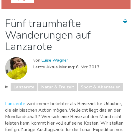
Kanarische Inseln
Lanzarote
Fünf traumhafte
Essen & Restaurants
Museen & Kunst
Wanderungen auf
Natur & Freizeit
Sport & Abenteuer
Strände
Unterkunft
Lanzarote
von
Luise Wagner
Letzte Aktualisierung:
6. Mrz 2013
in
Lanzarote
Natur & Freizeit
Sport & Abenteuer
Lanzarote
wird immer beliebter als Reiseziel für Urlauber,
die ein bisschen Action mögen. Vielleicht liegt das an der
Mondlandschaft? Wer sich eine Reise auf den Mond nicht
leisten kann, kommt hier voll auf seine Kosten. Wir stellen
fünf großartige Ausflugsziele für die Lunar-Expedition vor.