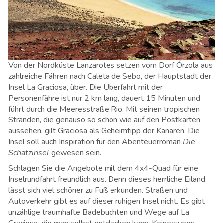
Von der Nordküste Lanzarotes setzen vom Dorf Órzola aus
zahlreiche Fähren nach Caleta de Sebo, der Hauptstadt der
Insel La Graciosa, über. Die Überfahrt mit der
Personenfähre ist nur 2 km lang, dauert 15 Minuten und
führt durch die Meeresstraße Rio. Mit seinen tropischen
Stränden, die genauso so schön wie auf den Postkarten
aussehen, gilt Graciosa als Geheimtipp der Kanaren. Die
Insel soll auch Inspiration für den Abenteuerroman
Die
Schatzinsel
gewesen sein.
Schlagen Sie die Angebote mit dem 4x4-Quad für eine
Inselrundfahrt freundlich aus. Denn dieses herrliche Eiland
lässt sich viel schöner zu Fuß erkunden. Straßen und
Autoverkehr gibt es auf dieser ruhigen Insel nicht. Es gibt
unzählige traumhafte Badebuchten und Wege auf La
Graciosa, die man selbst entdecken kann. Keineswegs