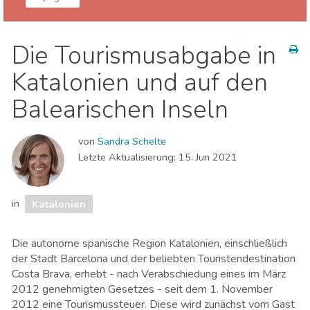
Spanien
Katalonien
Die Tourismusabgabe in
Essen & Restaurants
Familienspaß
Katalonien und auf den
Lokale Veranstaltungen
Museen & Kunst
Natur & Freizeit
Shoppen
Sport & Abenteuer
Balearischen Inseln
Strände
Unterkunft
von
Sandra Schelte
Letzte Aktualisierung:
15. Jun 2021
in
Katalonien
Die autonome spanische Region Katalonien, einschließlich
der Stadt Barcelona und der beliebten Touristendestination
Costa Brava, erhebt - nach Verabschiedung eines im März
2012 genehmigten Gesetzes - seit dem 1. November
2012 eine Tourismussteuer. Diese wird zunächst vom Gast