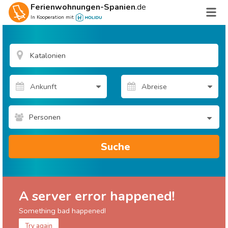
Ferienwohnungen-Spanien
.de
In Kooperation mit
Personen
Suche
A server error happened!
Something bad happened!
Try again