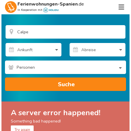
Ferienwohnungen-Spanien
.de
In Kooperation mit
Personen
Suche
A server error happened!
Something bad happened!
Try again