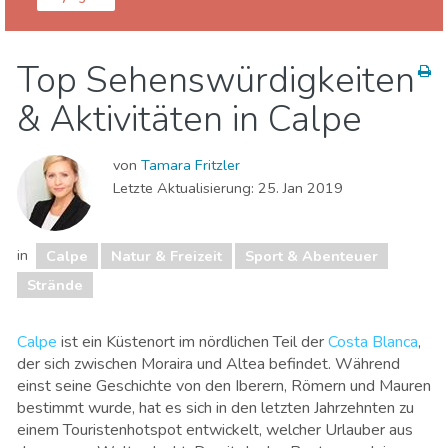
Alicante Provinz
Calpe
Top Sehenswürdigkeiten
Natur & Freizeit
Sport & Abenteuer
Strände
& Aktivitäten in Calpe
von
Tamara Fritzler
Letzte Aktualisierung:
25. Jan 2019
in
Calpe
Natur & Freizeit
Sport & Abenteuer
Strände
Calpe
ist ein Küstenort im nördlichen Teil der
Costa Blanca
,
der sich zwischen Moraira und Altea befindet. Während
einst seine Geschichte von den Iberern, Römern und Mauren
bestimmt wurde, hat es sich in den letzten Jahrzehnten zu
einem Touristenhotspot entwickelt, welcher Urlauber aus