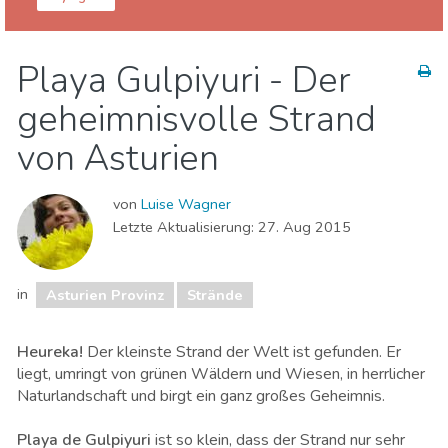
Asturien Region
Asturien Provinz
Playa Gulpiyuri - Der
Natur & Freizeit
Strände
geheimnisvolle Strand
von Asturien
von
Luise Wagner
Letzte Aktualisierung:
27. Aug 2015
in
Asturien Provinz
Strände
Heureka!
Der kleinste Strand der Welt ist gefunden. Er
liegt, umringt von grünen Wäldern und Wiesen, in herrlicher
Naturlandschaft und birgt ein ganz großes Geheimnis.
Playa de Gulpiyuri
ist so klein, dass der Strand
nur sehr