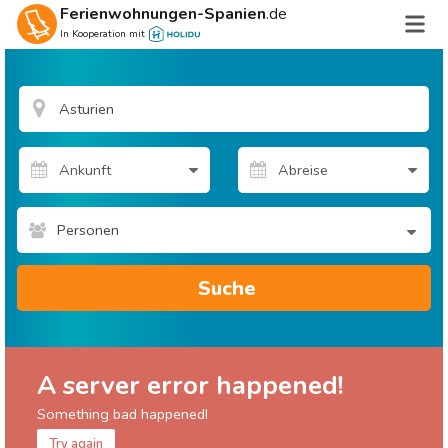
Ferienwohnungen-Spanien
.de
In Kooperation mit
Personen
Suche
A server error happened!
Something bad happened!
Try again