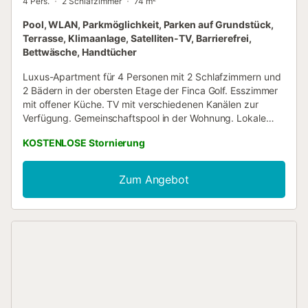
4 Pers.
2 Schlafzimmer
74 m²
Pool, WLAN, Parkmöglichkeit, Parken auf Grundstück,
Terrasse, Klimaanlage, Satelliten-TV, Barrierefrei,
Bettwäsche, Handtücher
Luxus-Apartment für 4 Personen mit 2 Schlafzimmern und
2 Bädern in der obersten Etage der Finca Golf. Esszimmer
mit offener Küche. TV mit verschiedenen Kanälen zur
Verfügung. Gemeinschaftspool in der Wohnung. Lokale
Annehmlichkeiten in unmittelbarer Nähe zu Cafés und
KOSTENLOSE Stornierung
Restaurants und Supermarkt. Großer Supermarkt in
Quesada und Almoradi. Nur 15 Autominuten von den
schönen Stränden von Guardamar und La Mata entfernt.
Zum Angebot
Perfekte Lage für Golf- und Familienurlaub. Flughäfen eine
halbe Stunde von Alicante und 55 Minuten von Murcia
entfernt. 15 km von Torrevieja entfernt....