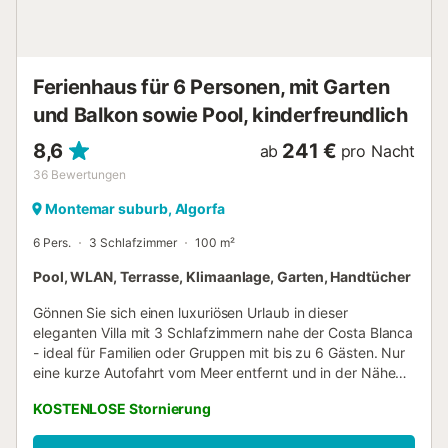
Ferienhaus für 6 Personen, mit Garten
und Balkon sowie Pool, kinderfreundlich
8,6
241 €
ab
pro Nacht
36
Bewertungen
Montemar suburb, Algorfa
6 Pers.
3 Schlafzimmer
100 m²
Pool, WLAN, Terrasse, Klimaanlage, Garten, Handtücher
Gönnen Sie sich einen luxuriösen Urlaub in dieser
eleganten Villa mit 3 Schlafzimmern nahe der Costa Blanca
- ideal für Familien oder Gruppen mit bis zu 6 Gästen. Nur
eine kurze Autofahrt vom Meer entfernt und in der Nähe
des Golfclubs La Finca gelegen, bietet dieses voll
KOSTENLOSE Stornierung
ausgestattete Refugium die ideale Mischung aus Komfort,
Privatsphäre und Küstencharme. Im Inneren verfügt die