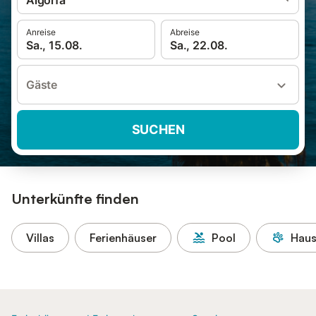
Algorfa
Anreise
Abreise
Sa., 15.08.
Sa., 22.08.
Gäste
SUCHEN
Unterkünfte finden
Villas
Ferienhäuser
Pool
Haus