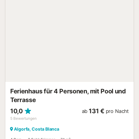
Möglichkeiten, wie du auch drinnen deine freie Zeit
ausgiebig genießen kannst. In diesem Feriendomizil gibt es
4 Schlafzimmer und 3 Badezimmer. Darüber hinaus
erwarten dich ein Grill, Klimaanlage und ein Arbeitsbereich.
Einer selbstgekochten Mahlzeit steht in der Küche nichts
im Weg – sie bietet einen Ofen, eine Herdplatte und einen
Kühlschrank sowie eine Kaffeemaschine, einen
Wasserkocher und eine Mikrowelle. Und da vor Ort eine
Wäscherei verfügbar ist, musst du nicht so viel Kleidung
einpacken und kannst mit leichterem Gepäck reisen....
Ferienhaus für 4 Personen, mit Pool und
Terrasse
10,0
131 €
ab
pro Nacht
5
Bewertungen
Algorfa, Costa Blanca