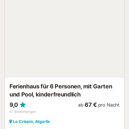
vorhanden, weitere kostenlose Parkplätze sind auf der
Straße verfügbar. Familien mit Kindern sind willkommen.
Haustiere sind nicht erlaubt. Die Unterkunft verfügt über
einen Abstellraum für Motorräder und Fahrräder....
Ferienhaus für 6 Personen, mit Garten
und Pool, kinderfreundlich
9,0
67 €
ab
pro Nacht
67
Bewertungen
Lo Crispin, Algorfa