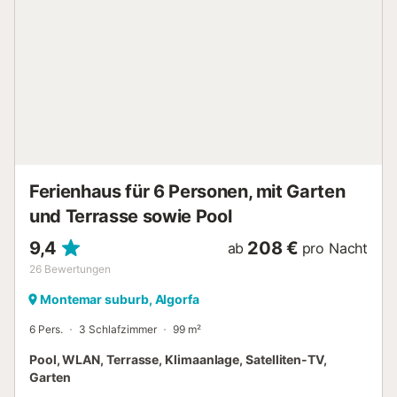
Urlaub ganz nach Ihrem Geschmack und freuen Sie sich
auf dieses heimelige Apartment. - Garage
a.d.Grund/kostenlos - Verbrauchskosten inklusive
Optional: - Bettwäsche/Handt.: 10.00 EUR/Pro
Person/Aufenth. - Gemeinsamer Aussenpool (0m2) -
Klimaanlage warm und kalt - Fahrstuhl...
Ferienhaus für 6 Personen, mit Garten
und Terrasse sowie Pool
9,4
208 €
ab
pro Nacht
26
Bewertungen
Montemar suburb, Algorfa
6 Pers.
3 Schlafzimmer
99 m²
Pool, WLAN, Terrasse, Klimaanlage, Satelliten-TV,
Garten