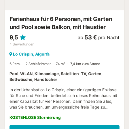
einpacken....
Ferienhaus für 6 Personen, mit Garten
und Pool sowie Balkon, mit Haustier
9,5
53 €
ab
pro Nacht
4
Bewertungen
Lo Crispin, Algorfa
6 Pers.
2 Schlafzimmer
74 m²
7,4 km zum Strand
Pool, WLAN, Klimaanlage, Satelliten-TV, Garten,
Bettwäsche, Handtücher
In der Urbanisation Lo Crispin, einer einzigartigen Enklave
für Ruhe und Frieden, befindet sich dieses Reihenhaus mit
einer Kapazität für vier Personen. Darin finden Sie alles,
was Sie brauchen, um unvergessliche freie Tage zu
verbringen. Nur wenige Minuten von den Stränden von
KOSTENLOSE Stornierung
Guardamar, Rojales, Torrevieja und dem Einkaufszentrum
La Zenia entfernt finden Sie alles, was Sie für einen