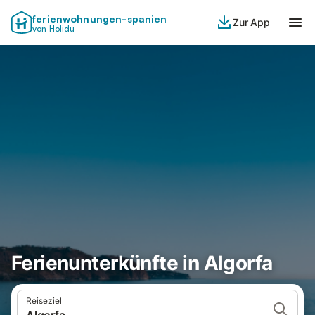
ferienwohnungen-spanien
Zur App
von Holidu
Ferienunterkünfte in Algorfa
Reiseziel