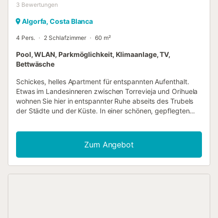
3
Bewertungen
Algorfa, Costa Blanca
4 Pers.
2 Schlafzimmer
60 m²
Pool, WLAN, Parkmöglichkeit, Klimaanlage, TV,
Bettwäsche
Schickes, helles Apartment für entspannten Aufenthalt.
Etwas im Landesinneren zwischen Torrevieja und Orihuela
wohnen Sie hier in entspannter Ruhe abseits des Trubels
der Städte und der Küste. In einer schönen, gepflegten
Apartmentsiedlung können Sie eine helle, freundliche und
bestens ausgestattete Erdgeschosswohnung Ihr eigen
nennen. Nutzen Sie die zurückgelehnte Atmosphäre, um
Zum Angebot
zwischen Ihren Aktivitäten in der Region sorgenfrei Kraft
zu tanken. Besuchen Sie die Küstenorte mit Ihren
Stränden, Restaurants und touristischen Angeboten. In
Santa Pola können Sie direkt am Fischereihafen frischen
Fisch kaufen und für Ihre Abendessen verwenden. Je
weiter Sie ins Landesinnere fahren, kommen Sie in immer
natürlichere, entlegenere Gegenden, wo Sie viele
Wanderwege durch die Berge finden. Gestalten Sie Ihren