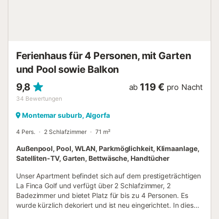
Pool, der von üppigen Gärten umgeben ist. Entspannen Sie
sich auf einem balinesischen Bett unter der mediterranen
Sonne oder genießen Sie den schattigen Sitzbereich im
Freien mit einer erfrischenden Brise. Ein moderner Grill lädt
zu unvergesslichen Mahlzeiten im Freien ein, während der
Ferienhaus für 4 Personen, mit Garten
Spielbereich Unterhaltung für Gäste jeden Al...
und Pool sowie Balkon
9,8
119 €
ab
pro Nacht
34
Bewertungen
Montemar suburb, Algorfa
4 Pers.
2 Schlafzimmer
71 m²
Außenpool, Pool, WLAN, Parkmöglichkeit, Klimaanlage,
Satelliten-TV, Garten, Bettwäsche, Handtücher
Unser Apartment befindet sich auf dem prestigeträchtigen
La Finca Golf und verfügt über 2 Schlafzimmer, 2
Badezimmer und bietet Platz für bis zu 4 Personen. Es
wurde kürzlich dekoriert und ist neu eingerichtet. In dieser
beneidenswerten Lage, nur einen kurzen Spaziergang von