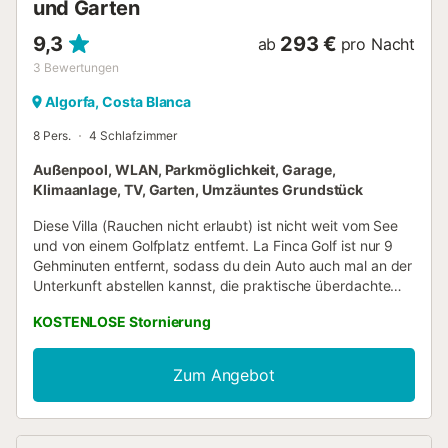
und Garten
9,3
293 €
ab
pro Nacht
3
Bewertungen
Algorfa, Costa Blanca
8 Pers.
4 Schlafzimmer
Außenpool, WLAN, Parkmöglichkeit, Garage,
Klimaanlage, TV, Garten, Umzäuntes Grundstück
Diese Villa (Rauchen nicht erlaubt) ist nicht weit vom See
und von einem Golfplatz entfernt. La Finca Golf ist nur 9
Gehminuten entfernt, sodass du dein Auto auch mal an der
Unterkunft abstellen kannst, die praktische überdachte
Parkplätze auf dem Gelände bietet. Oder aber du setzt
KOSTENLOSE Stornierung
dich ans Steuer und fährst die 19 Minuten zu dieser
Sehenswürdigkeit: Hafen von Torrevieja. Verbring einen
Tag am nahe gelegenen Strand, entspann am Außenpool
Zum Angebot
oder trink etwas im Garten. Darüber hinaus bietet diese
Villa eine Terrasse oder einen Patio. Wenn du genug
Frischluft getankt hast, gibt es dank WLAN-
Internetzugang (kostenlos) und Fernseher zahlreiche