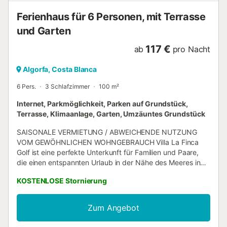
bevorzugen, begeben Sie...
Ferienhaus für 6 Personen, mit Terrasse
und Garten
117 €
ab
pro Nacht
Algorfa, Costa Blanca
6 Pers.
3 Schlafzimmer
100 m²
Internet, Parkmöglichkeit, Parken auf Grundstück,
Terrasse, Klimaanlage, Garten, Umzäuntes Grundstück
SAISONALE VERMIETUNG / ABWEICHENDE NUTZUNG
VOM GEWÖHNLICHEN WOHNGEBRAUCH Villa La Finca
Golf ist eine perfekte Unterkunft für Familien und Paare,
die einen entspannten Urlaub in der Nähe des Meeres in
Algorfa suchen. Diese moderne Villa von 100
KOSTENLOSE Stornierung
Quadratmetern bietet eine warme Atmosphäre und ist
strategisch günstig neben dem Golfplatz La Finca
gelegen, ideal für Liebhaber dieses Sports. Die Unterkunft
Zum Angebot
verfügt über 3 geräumige Schlafzimmer, alle mit
Doppelbetten ausgestattet, die bequemen Schlaf für bis