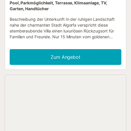
Pool, Parkmöglichkeit, Terrasse, Klimaanlage, TV,
Garten, Handtücher
Beschreibung der Unterkunft In der ruhigen Landschaft
nahe der charmanten Stadt Algorfa verspricht diese
atemberaubende Villa einen luxuriösen Rückzugsort für
Familien und Freunde. Nur 15 Minuten vom goldenen
Sandstrand von Guardamar del Segura und 5 Minuten vom
renommierten Golfplatz La Finca entfernt, verbindet diese
Immobilie Ruhe mit Komfort und bietet eine gute
Zum Angebot
Anbindung an die Autobahn AP-7 und das Beste der Costa
Blanca. Ob Sie Entspannung oder Abenteuer suchen, diese
Villa ist Ihr perfekter Rückzugsort. Treten Sie ein und
entdecken Sie ein geräumiges und elegant gestaltetes
Interieur. Das mit geschmackvollen Möbeln ausgestattete
Wohnzimmer strahlt Komfort und Stil aus, während die
Klimaanlage auch an den wärmsten Tagen für angenehme
Kühle sorgt. Mit Platz für bis zu 19 Gäste ist diese Villa
ideal für große Zusammenkünfte, sei es ein Familientreffen
oder ein Urlaub mit Freunden. Jedes Detail wurde
sorgfältig durchdacht, um einen reibungslosen und
angenehmen Aufenthalt zu gewährleisten. Der
Außenbereich ist ein echtes Highlight mit einem privaten