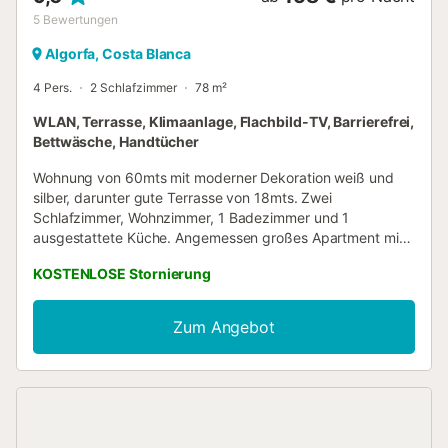
5
Bewertungen
Algorfa, Costa Blanca
4 Pers.
2 Schlafzimmer
78 m²
WLAN, Terrasse, Klimaanlage, Flachbild-TV, Barrierefrei,
Bettwäsche, Handtücher
Wohnung von 60mts mit moderner Dekoration weiß und
silber, darunter gute Terrasse von 18mts. Zwei
Schlafzimmer, Wohnzimmer, 1 Badezimmer und 1
ausgestattete Küche. Angemessen großes Apartment mit
moderner Dekoration in Weiß und Silber. Die Möbel sind
KOSTENLOSE Stornierung
von sehr guter Qualität, die 2 Zimmer sind mit Doppelbett
mit LED-Beleuchtung und Schränken ausgestattet.
Wohnzimmer mit Sofa und Flachbildfernseher, runder
Zum Angebot
Glastisch. WC mit Badewanne. Voll ausgestattete Küche
mit Kühlschrank, Waschmaschine, Mikrowelle, Toaster,
Wasserkocher, Induktionsherd. Terrasse mit rundem Tisch
und Zone von Kesseln von Gärten mit Kunstrasenboden.
Beheiztes Gemeinschaftspool das ganze Jahr über....