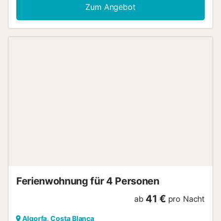
Villa über ein stilvolles Wohnzimmer mit gemütlichem
Zum Angebot
Kamin, eine moderne Küche und Klimaanlage in jedem
Zimmer für ganzjährigen Komfort. Draußen erwartet Sie Ihr
privater Pool, der üppige Garten oder die
sonnenverwöhnte Terrasse - ideal für entspannte
Nachmittage oder Mahlzeiten im Freien. Ob Sie auf den
nahegelegenen Golfplätzen abschlagen, die mediterrane
Brise genießen oder einfach am Pool entspannen - diese
Villa bietet einen ruhigen Ausgangspunkt für Ihren Urlaub
an der Costa Blanca. Bitte beachten Sie: Das Anwesen
kann nicht an junge Gruppen vermietet werden. Diese
Wohnung wird zum Erhalt der Ruhe nicht an Gruppen mit
Jugendlichen vermietet Reservierungen für Gruppen oder
Gesellschaften von Personen unter 25 Jahren sind nicht
gestattet Das Organisieren von Studentenfeiern,
Junggesellenabschieden und Trinkfeiern ist in diesem
Haus verboten...
Ferienwohnung für 4 Personen
41 €
ab
pro Nacht
Algorfa, Costa Blanca