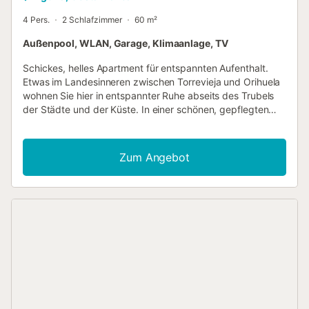
4 Pers.
2 Schlafzimmer
60 m²
Außenpool, WLAN, Garage, Klimaanlage, TV
Schickes, helles Apartment für entspannten Aufenthalt.
Etwas im Landesinneren zwischen Torrevieja und Orihuela
wohnen Sie hier in entspannter Ruhe abseits des Trubels
der Städte und der Küste. In einer schönen, gepflegten
Apartmentsiedlung können Sie eine helle, freundliche und
bestens ausgestattete Erdgeschosswohnung Ihr eigen
nennen. Nutzen Sie die zurückgelehnte Atmosphäre, um
Zum Angebot
zwischen Ihren Aktivitäten in der Region sorgenfrei Kraft
zu tanken. Besuchen Sie die Küstenorte mit Ihren
Stränden, Restaurants und touristischen Angeboten. In
Santa Pola können Sie direkt am Fischereihafen frischen
Fisch kaufen und für Ihre Abendessen verwenden. Je
weiter Sie ins Landesinnere fahren, kommen Sie in immer
natürlichere, entlegenere Gegenden, wo Sie viele
Wanderwege durch die Berge finden. Gestalten Sie Ihren
Urlaub ganz nach Ihrem Geschmack und freuen Sie sich
auf dieses heimelige Apartment....