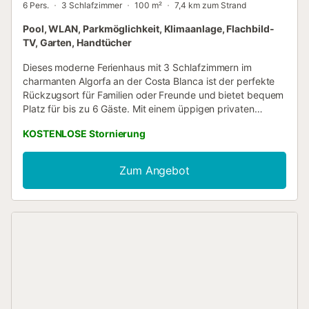
6 Pers.
3 Schlafzimmer
100 m²
7,4 km zum Strand
Pool, WLAN, Parkmöglichkeit, Klimaanlage, Flachbild-
TV, Garten, Handtücher
Dieses moderne Ferienhaus mit 3 Schlafzimmern im
charmanten Algorfa an der Costa Blanca ist der perfekte
Rückzugsort für Familien oder Freunde und bietet bequem
Platz für bis zu 6 Gäste. Mit einem üppigen privaten
Garten, einem Gemeinschaftspool und einer voll
KOSTENLOSE Stornierung
ausgestatteten Küche bietet es alles, was Sie für einen
erholsamen und angenehmen Aufenthalt benötigen. Das
Haus verfügt über einen hellen Wohnbereich und eine gut
Zum Angebot
ausgestattete Küche mit Backofen, Mikrowelle,
Kaffeemaschine, Toaster und vielem mehr - ideal für die
Zubereitung von Mahlzeiten nach einem erlebnisreichen
Tag. Genießen Sie sonnige Nachmittage beim Grillen im
Garten oder entspannen Sie am Pool. Eine Waschmaschine
und ein Trockner sorgen für zusätzlichen Komfort bei
längeren Aufenthalten. Parkplätze stehen auf dem
Gelände zur Verfügung. Erkunden Sie nahegelegene
Städte wie Ciudad Quesada, Torrevieja und Elche oder
spielen Sie auf dem nur 5 km entfernten Golfplatz mit