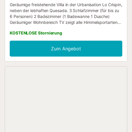
Geräumige freistehende Villa in der Urbanisation Lo Crispin,
neben der lebhaften Quesada. 3 Schlafzimmer (für bis zu
6 Personen) 2 Badezimmer (1 Badewanne 1 Dusche)
Geräumiger Wohnbereich TV zeigt alle Himmelsportarten
etc. BBQ Bereich Gratis Wifi Privater Pool mit Sonnenliegen
KOSTENLOSE Stornierung
Klimaanlage im gesamten Von zentraler Bedeutung für die
Flughäfen Alicante und Murcia. Kurze Fahrt nach La Zenia,
Villamartin Bereiche beschäftigt. Guardamar Strand in der
Zum Angebot
Nähe...