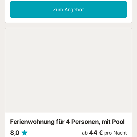
WLAN, Fernseher, Waschmaschine), Klimaanlage (oder
Heizung im Winter), um Ihren Aufenthalt so angenehm wie
Zum Angebot
möglich zu gestalten. Es gibt einen großen privaten Garten
mit 2 Terrassen. Ein Grill, Liegestühle und Sonnenliegen
stehen im Garten zur Verfügung. Von unseren Terrassen
haben Sie einen Blick auf den Gemeinschaftspool. Um die
Gegend zu erkunden, ist ein Auto erforderlich, da es keine
öffentlichen Verkehrsmittel gibt. Für unser Ferienhaus
stehen Parkplätze zur Verfügung (sowohl innerhalb als
auch außerhalb des Zauns). Bei der Ankunft ist eine
Kaution in Höhe von EUR 200 in bar zu hinterlegen. Diese
Kaution erhalten Sie bei der Abreise in bar. Stromkosten
werden bei Abreise gesondert in Rechnung gestellt. Ein
Zähler ist installiert, 0,3 EUR / kWh werden berechnet.
Handtücher und Bettwäsche werden gestellt und können
vor Ort bezahlt werden (7,5 EUR pro Person und
Aufenthalt)....
Ferienwohnung für 4 Personen, mit Pool
8,0
44 €
ab
pro Nacht