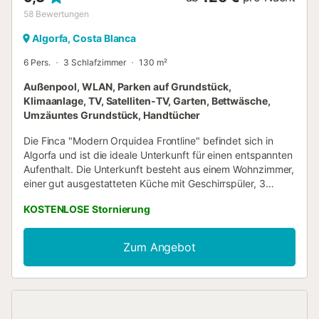
58
Bewertungen
Algorfa, Costa Blanca
6 Pers.
3 Schlafzimmer
130 m²
Außenpool, WLAN, Parken auf Grundstück,
Klimaanlage, TV, Satelliten-TV, Garten, Bettwäsche,
Umzäuntes Grundstück, Handtücher
Die Finca "Modern Orquidea Frontline" befindet sich in
Algorfa und ist die ideale Unterkunft für einen entspannten
Aufenthalt. Die Unterkunft besteht aus einem Wohnzimmer,
einer gut ausgestatteten Küche mit Geschirrspüler, 3
Schlafzimmern und 2 Bädern und bietet somit Platz für 6
KOSTENLOSE Stornierung
Personen. Zur Ausstattung gehören außerdem WLAN, ein
TV, Klimaanlage, Heizung sowie eine Waschmaschine. Ein
Babybett ist ebenfalls vorhanden. Das Highlight dieser
Zum Angebot
Unterkunft ist der private Außenbereich mit einem Pool,
einem Garten, 3 offenen Terrassen, einer überdachten
Terrasse, 2 Balkonen und einer Außendusche. Die
Unterkunft befindet sich in unmittelbarer Nähe eines
Golfplatzes. 2 Parkplätze sind auf dem Grundstück