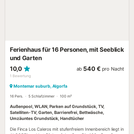
Tennisplätzen. Der Strand und andere Küstenattraktionen
sind leicht zu erreichen, und der Flughafen Alicante ist 52
km entfernt. Badehandtücher (Strandtücher) nicht
enthalten Diese Wohnung wird zum Erhalt der Ruhe nicht
an Gruppen mit Jugendlichen vermietet Reservierungen
für Gruppen oder Gesellschaften von Personen unter 25
Jahren sind nicht gestattet Das Organisieren von
Studentenfeiern, Junggesellenabschieden und Trinkfeiern
Ferienhaus für 16 Personen, mit Seeblick
ist in diesem Haus v...
und Garten
10,0
540 €
ab
pro Nacht
1
Bewertung
Montemar suburb, Algorfa
16 Pers.
5 Schlafzimmer
100 m²
Außenpool, WLAN, Parken auf Grundstück, TV,
Satelliten-TV, Garten, Barrierefrei, Bettwäsche,
Umzäuntes Grundstück, Handtücher
Die Finca Los Caleros mit stufenfreiem Innenbereich liegt in