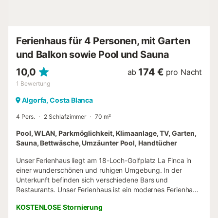
Ferienhaus für 4 Personen, mit Garten
und Balkon sowie Pool und Sauna
10,0
174 €
ab
pro Nacht
1
Bewertung
Algorfa, Costa Blanca
4 Pers.
2 Schlafzimmer
70 m²
Pool, WLAN, Parkmöglichkeit, Klimaanlage, TV, Garten,
Sauna, Bettwäsche, Umzäunter Pool, Handtücher
Unser Ferienhaus liegt am 18-Loch-Golfplatz La Finca in
einer wunderschönen und ruhigen Umgebung. In der
Unterkunft befinden sich verschiedene Bars und
Restaurants. Unser Ferienhaus ist ein modernes Ferienhaus
mit 2 Schlafzimmern und 2 Bädern für 4 Personen. Es ist
KOSTENLOSE Stornierung
mit allem Komfort ausgestattet (Spülmaschine, Backofen,