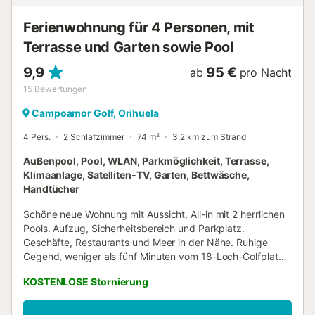
Supermärkte, Geschäfte und Banken sind 10 Gehminuten
oder 2 Autominuten entfernt. La Fuente mit 20
Ferienwohnung für 4 Personen, mit
Restaurants, Aldi, Mercadona, Apotheke...
Terrasse und Garten sowie Pool
9,9
95 €
ab
pro Nacht
15
Bewertungen
Campoamor Golf, Orihuela
4 Pers.
2 Schlafzimmer
74 m²
3,2 km zum Strand
Außenpool, Pool, WLAN, Parkmöglichkeit, Terrasse,
Klimaanlage, Satelliten-TV, Garten, Bettwäsche,
Handtücher
Schöne neue Wohnung mit Aussicht, All-in mit 2 herrlichen
Pools. Aufzug, Sicherheitsbereich und Parkplatz.
Geschäfte, Restaurants und Meer in der Nähe. Ruhige
Gegend, weniger als fünf Minuten vom 18-Loch-Golfplatz
Las Ramblas entfernt. Die Golfplätze Campoamor,
KOSTENLOSE Stornierung
Villamartin und Las Colinas erreichen Sie mit dem Auto in 5
Minuten. Alle Golfplätze sind perfekt ausgestattet,
Clubhäuser, Restaurants, Paddle- und Tennisplätze...