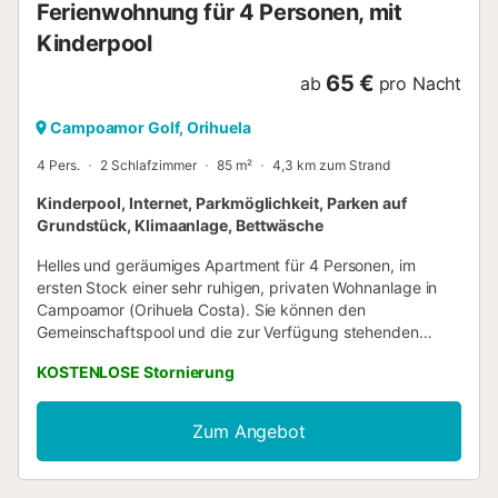
Ferienwohnung für 4 Personen, mit
Kinderpool
65 €
ab
pro Nacht
Campoamor Golf, Orihuela
4 Pers.
2 Schlafzimmer
85 m²
4,3 km zum Strand
Kinderpool, Internet, Parkmöglichkeit, Parken auf
Grundstück, Klimaanlage, Bettwäsche
Helles und geräumiges Apartment für 4 Personen, im
ersten Stock einer sehr ruhigen, privaten Wohnanlage in
Campoamor (Orihuela Costa). Sie können den
Gemeinschaftspool und die zur Verfügung stehenden
Einrichtungen sowie einen privaten Parkplatz nutzen. Das
KOSTENLOSE Stornierung
Apartment besteht aus zwei Schlafzimmern mit jeweils
einem Doppelbett, einem komfortablen und sehr hellen
Wohnzimmer mit Zugang zur Terrasse. Die Terrasse
Zum Angebot
verfügt über Entspannungsmöbel wie Sonnenliegen sowie
einen Tisch und Stühle, um Abendessen mit Familie oder
Freunden zu genießen. Ausgestattete amerikanische