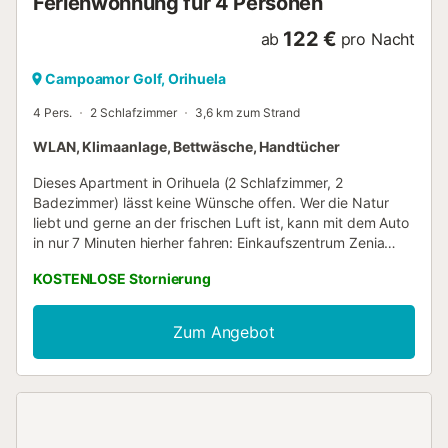
Ferienwohnung für 4 Personen
122 €
ab
pro Nacht
Campoamor Golf, Orihuela
4 Pers.
2 Schlafzimmer
3,6 km zum Strand
WLAN, Klimaanlage, Bettwäsche, Handtücher
Dieses Apartment in Orihuela (2 Schlafzimmer, 2
Badezimmer) lässt keine Wünsche offen. Wer die Natur
liebt und gerne an der frischen Luft ist, kann mit dem Auto
in nur 7 Minuten hierher fahren: Einkaufszentrum Zenia
Boulevard. Ebenfalls nur 16 Autominuten entfernt befindet
KOSTENLOSE Stornierung
sich Folgendes: Strand Campoamor. Setz dich hinters
Steuer und unternimm ganz entspannt Ausflüge zu nahe
gelegenen Sehenswürdigkeiten wie Real Club de Golf
Zum Angebot
Campoamor (3 Autominuten) oder Club de Golf Villamartin
(6 Autominuten). Während deines Aufenthalts kannst du
den gleichen Komfort wie zu Hause oder sogar noch mehr
genießen, so gibt es zum Beispiel WLAN und ein Bidet
sowie Klimaanlage und ein Bügelbrett. Freu dich außerdem
über eine Wäscherei, Handtücher, Seife und