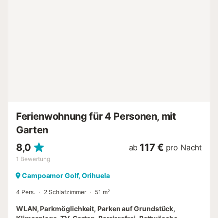
Möglichkeiten zum Zeitvertreib. Zu den Vorzügen dieses
Feriendomizils gehören ein Wohnzimmer, ein Grill und
Klimaanlage. Zudem besitzt es 3 Schlafzimmer und 2
Badezimmer. In der Küche gibt es einen Ofen, eine
Herdplatte und einen Kühlschrank sowie eine
Kaffeemaschine, eine Mikrowelle und
Kochgeschirr/Geschirr/Besteck. Und da vor Ort eine
Wäscherei verfügbar ist, musst du nicht so viel Kleidung
einpacken und kannst mit leichterem Gepäck reisen....
Ferienwohnung für 4 Personen, mit
Garten
8,0
117 €
ab
pro Nacht
1
Bewertung
Campoamor Golf, Orihuela
4 Pers.
2 Schlafzimmer
51 m²
WLAN, Parkmöglichkeit, Parken auf Grundstück,