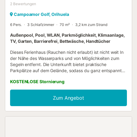
2
Bewertungen
Campoamor Golf, Orihuela
6 Pers.
3 Schlafzimmer
70 m²
3,2 km zum Strand
Außenpool, Pool, WLAN, Parkmöglichkeit, Klimaanlage,
TV, Garten, Barrierefrei, Bettwäsche, Handtücher
Dieses Ferienhaus (Rauchen nicht erlaubt) ist nicht weit In
der Nähe des Wasserparks und von Möglichkeiten zum
Segeln entfernt. Die Unterkunft bietet praktische
Parkplätze auf dem Gelände, sodass du ganz entspannt
Ausflüge unternehmen kannst. Wie wäre es mit
KOSTENLOSE Stornierung
Einkaufszentrum Zenia Boulevard (7 Autominuten) oder
Real Club de Golf Campoamor (3 Autominuten)? Verbring
etwas Zeit am nahe gelegenen Strand (freu dich auf die
Zum Angebot
Liegestühle!), entspann am Gemeinschaftspool oder trink
etwas im Garten dieser Ferienwohnung mit 70
Quadratmetern. Auch eine Terrasse oder einen Patio
kannst du nutzen. Wenn du genug Zeit an der frischen Luft
verbracht hast, gibt es auch drinnen dank WLAN-
Internetzugang (kostenlos) und Fernseher tolle