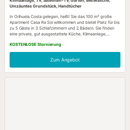
Klimaanlage, TV, Satelliten-TV, Garten, Bettwäsche,
Umzäuntes Grundstück, Handtücher
In Orihuela Costa gelegen, heißt Sie das 100 m² große
Apartment Casa Ra Sol willkommen und bietet Platz für bis
zu 5 Gäste in 3 Schlafzimmern und 2 Bädern. Sie finden
eine private, gut ausgestattete Küche, Klimaanlage,
Ventilator, TV, WLAN und eine Waschmaschine für Ihren
KOSTENLOSE Stornierung
Komfort. Das Apartment verfügt über stufenlosen Zugang
und einen privaten Aufzug. Treten Sie hinaus auf Ihre
privaten, überdachten und offenen Terrassen, auf denen
Zum Angebot
Sie zu jeder Tageszeit entspannen können. Der
gemeinschaftliche Garten bietet eine angenehme
Umgebung im Freien, während Sie den
Gemeinschaftspool, das Kinderbecken und das beheizte
Becken für ein erfrischendes Erlebnis nutzen können.
Gemeinschaftsparkplätze stehen auf dem Grundstück zur
Verfügung, und Ihre Haustiere sind während Ihres
Aufenthalts willkommen. Bitte beachten Sie, dass
Veranstaltungen auf dem Grundstück nicht gestattet
sind....