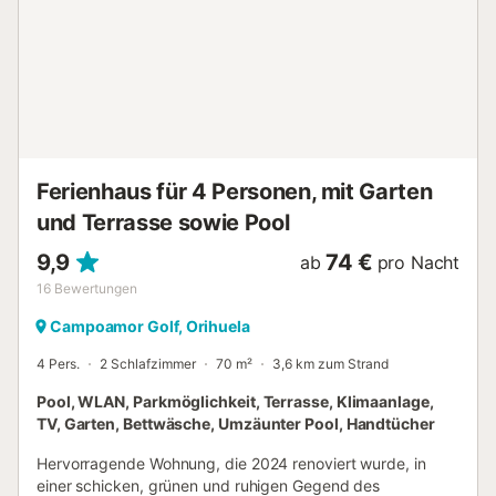
Wasserkocher, eine Mikrowelle und
Kochgeschirr/Geschirr/Besteck. Und damit du nicht so viel
Kleidung einpacken musst, stehen dir vor Ort außerdem
eine Waschmaschine und ein Wäschetrockner zur
Verfügung....
Ferienhaus für 4 Personen, mit Garten
und Terrasse sowie Pool
9,9
74 €
ab
pro Nacht
16
Bewertungen
Campoamor Golf, Orihuela
4 Pers.
2 Schlafzimmer
70 m²
3,6 km zum Strand
Pool, WLAN, Parkmöglichkeit, Terrasse, Klimaanlage,
TV, Garten, Bettwäsche, Umzäunter Pool, Handtücher
Hervorragende Wohnung, die 2024 renoviert wurde, in
einer schicken, grünen und ruhigen Gegend des