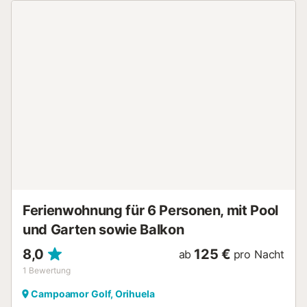
Küche mit Cerankochfeld, Badezimmer mit Badewanne.
Waschmaschine im Apartment. Alles, damit Sie Ihren
Urlaub in vollen Zügen genießen können. Die Unterkunft
befindet sich in der Nähe von Stränden, Golfplätzen,
Geschäften (Supermärkte, Restaurants, Bars, Banken
usw.) und dem Zenia Boulevard, dem größten
Einkaufszentrum der Provinz Alicante. Welche Art von
Urlaub Sie auch suchen, hier ist für jeden etwas dabei!
Gruppen von jungen Leuten unter 25 Jahren sind nicht
gestattet. Für dieses Apartment wird eine Kaution verlangt.
Der Betrag wird vor der Bestätigung der Buchung und der
Zahlung angegeben....
Ferienwohnung für 6 Personen, mit Pool
und Garten sowie Balkon
8,0
125 €
ab
pro Nacht
1
Bewertung
Campoamor Golf, Orihuela