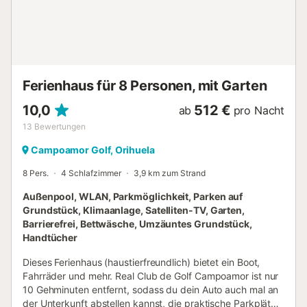
für Hummer. Und du kannst sogar mit weniger Kleidung
anreisen, da es vor Ort eine Waschmaschine und einen
Wäschetrockner gibt....
Ferienhaus für 8 Personen, mit Garten
10,0
512 €
ab
pro Nacht
13
Bewertungen
Campoamor Golf, Orihuela
8 Pers.
4 Schlafzimmer
3,9 km zum Strand
Außenpool, WLAN, Parkmöglichkeit, Parken auf
Grundstück, Klimaanlage, Satelliten-TV, Garten,
Barrierefrei, Bettwäsche, Umzäuntes Grundstück,
Handtücher
Dieses Ferienhaus (haustierfreundlich) bietet ein Boot,
Fahrräder und mehr. Real Club de Golf Campoamor ist nur
10 Gehminuten entfernt, sodass du dein Auto auch mal an
der Unterkunft abstellen kannst, die praktische Parkplätze