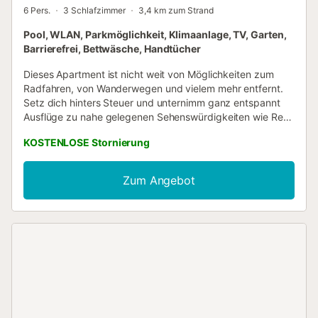
6 Pers.
3 Schlafzimmer
3,4 km zum Strand
Pool, WLAN, Parkmöglichkeit, Klimaanlage, TV, Garten,
Barrierefrei, Bettwäsche, Handtücher
Dieses Apartment ist nicht weit von Möglichkeiten zum
Radfahren, von Wanderwegen und vielem mehr entfernt.
Setz dich hinters Steuer und unternimm ganz entspannt
Ausflüge zu nahe gelegenen Sehenswürdigkeiten wie Real
Club de Golf Campoamor (4 Autominuten) oder Club de
KOSTENLOSE Stornierung
Golf Villamartin (7 Autominuten) – praktische Parkplätze
auf dem Gelände der Unterkunft machen's möglich.
Entspann im Gemeinschaftspool oder trink etwas im Garten
Zum Angebot
dieses Apartments. Außerdem kannst du eine Terrasse
oder einen Patio und Gartenmöbel nutzen. Wenn du genug
Frischluft getankt hast, gibt es dank WLAN-
Internetzugang (kostenlos) und Fernseher zahlreiche
Möglichkeiten, wie du auch drinnen deine freie Zeit
ausgiebig genießen kannst. In diesem Feriendomizil
erwarten dich 3 Schlafzimmer, 2 Badezimmer, ein Grill und
Klimaanlage. Zur Ausstattung des Badezimmers gehören
ein Haartrockner, ein Bidet und Handtücher. In der Küche
gibt es einen Ofen und einen Kühlschrank sowie einen