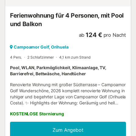
Ferienwohnung für 4 Personen, mit Pool
und Balkon
124 €
ab
pro Nacht
Campoamor Golf, Orihuela
4 Pers.
2 Schlafzimmer
4,1 km zum Strand
Pool, WLAN, Parkmöglichkeit, Klimaanlage, TV,
Barrierefrei, Bettwäsche, Handtücher
Renovierte Wohnung mit großer Südterrasse – Campoamor
Golf Wunderschöne, 2026 komplett renovierte Wohnung in
ruhiger und begehrter Lage von Campoamor Golf (Orihuela
Costa). ✨ Highlights der Wohnung: Geräumig und hell
Großes Wohnzimmer mit moderner offener Küche 2
KOSTENLOSE Stornierung
komfortable Schlafzimmer 2 Badezimmer Große, sonnige
Südterrasse Klimaanlage und Zentralheizung (ganzjährig
ideal) 🏊‍♂️ Anlage mit großem Gemeinschaftspool und
Zum Angebot
Liegestühlen. 📍 Ideale Lage: 4 renommierte Golfplätze in