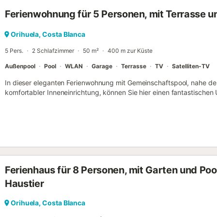
Ferienwohnung für 5 Personen, mit Terrasse un
Orihuela, Costa Blanca
5 Pers.
2 Schlafzimmer
50 m²
400 m zur Küste
Außenpool
Pool
WLAN
Garage
Terrasse
TV
Satelliten-TV
In dieser eleganten Ferienwohnung mit Gemeinschaftspool, nahe d
komfortabler Inneneinrichtung, können Sie hier einen fantastischen
Terrasse den herrlichen Blick auf das Meer genießen. Der Grill ber
einem leckeren Essen mit Freunden und Familie. Cabo Roig an der C
hervorragendes Klima und lädt zum Wassersport, Strandspaziergä
Urlaub ein....
Ferienhaus für 8 Personen, mit Garten und Poo
Haustier
Orihuela, Costa Blanca