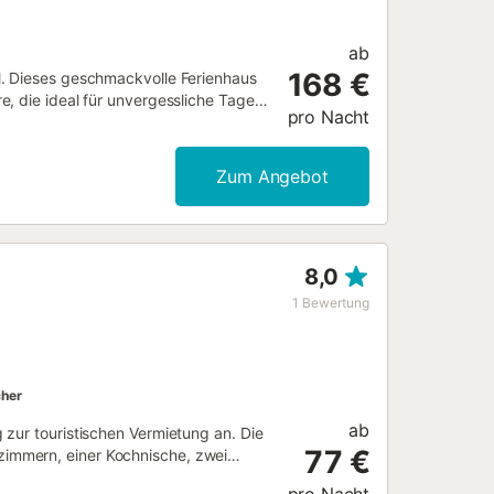
ab
168 €
l. Dieses geschmackvolle Ferienhaus
, die ideal für unvergessliche Tage
pro Nacht
nnen Sie entspannen, während die gut
inladen. Erleben Sie erholsame
prung in den Swimmingpool – perfekt
Zum Angebot
 malerischen Strände und die
lick oder unternehmen Sie Ausflüge
Besuchen Sie lokale Märkte,
 Für kulturelle Highlights bietet sich
8,0
ze Autofahrt entfernt....
1
Bewertung
her
ab
zur touristischen Vermietung an. Die
77 €
immern, einer Kochnische, zwei
fügt über alles Notwendige für das