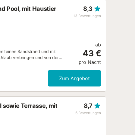
d Pool, mit Haustier
8,3
13
Bewertungen
ab
43 €
em feinen Sandstrand und mit
 Urlaub verbringen und von der
pro Nacht
eitet Ihnen gemeinsame Stunden bei
osta Blanca bietet Ihnen ein
ngen und einem unvergesslichen
Zum Angebot
l sowie Terrasse, mit
8,7
6
Bewertungen