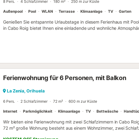
8 Pers.
4 Schlafzimmer
180 m²
250 m zur Küste
Außenpool
Pool
WLAN
Terrasse
Klimaanlage
TV
Garten
Genießen Sie entspannte Urlaubstage in diesem Ferienhaus mit Poo
in Cabo Roig bietet Ihnen eine einladende und wohnliche Atmosphäre
mit Ihren Lieben ist. Im gemütlichen Wohnzimmer mit Kaminofen kö
ausgestattete Küche und das Esszimmer zu geselligen Mahlzeiten e
Stunden auf den Terrassen, im gepflegten Garten oder bei einem S
für sonnige Tage und laue Abende. Cabo Roig ist bekannt für seine
charmante Küstenpromenade. Genießen Sie Spaziergänge mit Meerb
zu den nahegelegenen Golfplätzen und Wassersportmöglichkeiten. 
Restaurants und Cafés, die typisch spanische Spezialitäten anbieten.
Ferienwohnung für 6 Personen, mit Balkon
ein Abstecher nach Torrevieja oder Orihuela an – beides nur eine kur
La Zenia, Orihuela
6 Pers.
2 Schlafzimmer
72 m²
600 m zur Küste
Internet
Parkmöglichkeit
Klimaanlage
TV
Bettwäsche
Handtüc
Wir bieten eine Ferienwohnung mit zwei Schlafzimmern in Cabo Roig 
72 m² große Wohnung besteht aus einem Wohnzimmer, zwei Schlafz
Bädern und einer großen Loggia mit Außenmöbeln. Die Wohnung ver