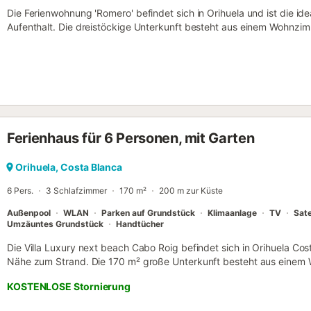
Die Ferienwohnung 'Romero' befindet sich in Orihuela und ist die id
Aufenthalt. Die dreistöckige Unterkunft besteht aus einem Wohnzim
mit Geschirrspüler, 2 Schlafzimmern und 1 Badezimmer und bietet so
Ausstattung gehören außerdem WLAN, ein TV, eine Klimaanlage so
Ferienwohnung verfügt über einen privaten Außenbereich mit einem
zu einem gemeinsamen Außenbereich mit Pool und überdachter Terra
Schlafzimmer mit einem Doppelbett, ein weiteres Schlafzimmer mit 
Schlafcouch im Wohnzimmer, auf der entweder ein Erwachsener oder
Parkplatz ist in einer Garage vorhanden. Haustiere, Rauchen und Ver
Ferienhaus für 6 Personen, mit Garten
Aufzug ist im Gebäude vorhanden. Der Zugang zum privaten Solari
Aufpreis möglich. Das Mindestalter des Gastes, der die Reservierung
Orihuela, Costa Blanca
6 Pers.
3 Schlafzimmer
170 m²
200 m zur Küste
Außenpool
WLAN
Parken auf Grundstück
Klimaanlage
TV
Sate
Umzäuntes Grundstück
Handtücher
Die Villa Luxury next beach Cabo Roig befindet sich in Orihuela Co
Nähe zum Strand. Die 170 m² große Unterkunft besteht aus einem 
ausgestatteten Küche, 3 Schlafzimmern und 2 Bädern sowie einem G
KOSTENLOSE Stornierung
6 Personen. Zur Ausstattung gehören außerdem Highspeed-Wi-Fi (f
eigenen Arbeitsplatz für Homeoffice, ein TV, eine Klimaanlage, ein 