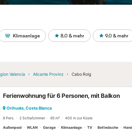
Klimaanlage
8,0
& mehr
9,0
& mehr
gion Valencia
Alicante Provinz
Cabo Roig
Ferienwohnung für 6 Personen, mit Balkon
Orihuela, Costa Blanca
6 Pers.
2 Schlafzimmer
65 m²
400 m zur Küste
Außenpool
WLAN
Garage
Klimaanlage
TV
Bettwäsche
Hand