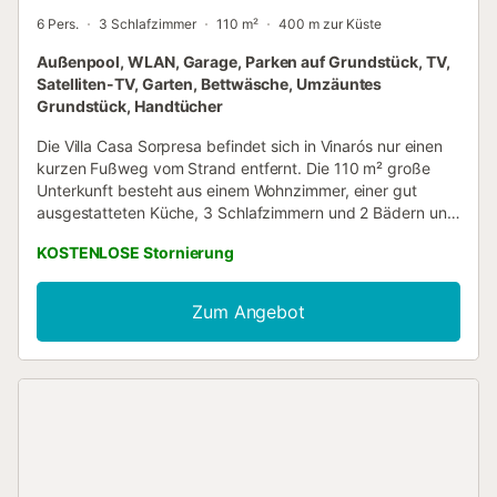
6 Pers.
3 Schlafzimmer
110 m²
400 m zur Küste
Außenpool, WLAN, Garage, Parken auf Grundstück, TV,
Satelliten-TV, Garten, Bettwäsche, Umzäuntes
Grundstück, Handtücher
Die Villa Casa Sorpresa befindet sich in Vinarós nur einen
kurzen Fußweg vom Strand entfernt. Die 110 m² große
Unterkunft besteht aus einem Wohnzimmer, einer gut
ausgestatteten Küche, 3 Schlafzimmern und 2 Bädern und
bietet somit Platz für 6 Personen. Zur Ausstattung gehören
KOSTENLOSE Stornierung
außerdem Highspeed-WLAN sowie eine Waschmaschine.
Ein Babybett und ein Hochstuhl sind ebenfalls vorhanden.
Die Villa verfügt über einen privaten Außenbereich mit
Zum Angebot
Pool, einen Garten, eine offene Terrasse, eine überdachte
Terrasse und einen Grill. Ein Parkplatz ist auf dem
Grundstück vorhanden und einer in einer Garage. Familien
mit Kindern sind willkommen. Jugendgruppen sind nicht
erlaubt. Eine Klimaanlage ist derzeit nicht verfügbar.
WLAN ist vorhanden und für Videoanrufe geeignet. Eine E-
Auto-Ladestation ist verfügbar....