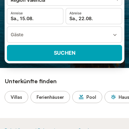
Region Valencia
Anreise
Abreise
Sa., 15.08.
Sa., 22.08.
Gäste
SUCHEN
Unterkünfte finden
Villas
Ferienhäuser
Pool
Haus