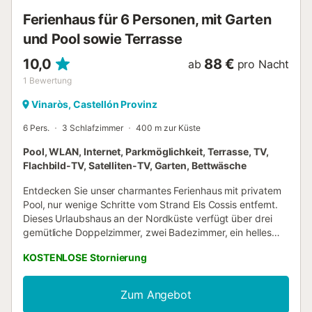
Restaurant zu Fuß/mit dem Auto: 1,16 km. Entfernung zum
Ferienhaus für 6 Personen, mit Garten
nächsten Café...
und Pool sowie Terrasse
10,0
88 €
ab
pro Nacht
1
Bewertung
Vinaròs, Castellón Provinz
6 Pers.
3 Schlafzimmer
400 m zur Küste
Pool, WLAN, Internet, Parkmöglichkeit, Terrasse, TV,
Flachbild-TV, Satelliten-TV, Garten, Bettwäsche
Entdecken Sie unser charmantes Ferienhaus mit privatem
Pool, nur wenige Schritte vom Strand Els Cossis entfernt.
Dieses Urlaubshaus an der Nordküste verfügt über drei
gemütliche Doppelzimmer, zwei Badezimmer, ein helles
Wohn-Esszimmer, eine voll ausgestattete unabhängige
KOSTENLOSE Stornierung
Küche, eine entspannende Terrasse und einen Garten mit
einem fabelhaften eingebauten Grill. Außerdem bietet es
eine praktische Garage für Ihren Komfort. In einer ruhigen
Zum Angebot
Wohngegend von Vinaròs gelegen, nur 500 Meter vom