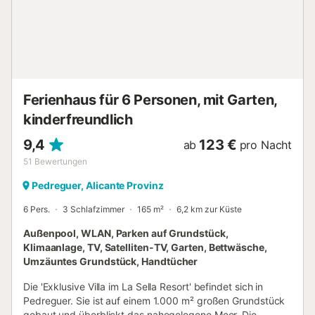
vorsichtig, wenn Sie das Auto anfahren. Auf dem Gipfel
des Berges gibt es keinen Empfang. Also richte
Googlemaps im Voraus ein!!! Andernfalls können Sie keine
Verbindung herstellen. Wenn Sie von Villalonga aus die
erste Straße links erreichen, folgen Sie den roten
Schildern. Fahren Sie etwa 1 km. Ich bin bei Rot Nummer
6. Alles atmet Natur!! Wenn Sie während Ihres Aufenthalts
Ferienhaus für 6 Personen, mit Garten,
Schäden an der Immob...
kinderfreundlich
9,4
123 €
ab
pro Nacht
51
Bewertungen
Pedreguer, Alicante Provinz
6 Pers.
3 Schlafzimmer
165 m²
6,2 km zur Küste
Außenpool, WLAN, Parken auf Grundstück,
Klimaanlage, TV, Satelliten-TV, Garten, Bettwäsche,
Umzäuntes Grundstück, Handtücher
Die 'Exklusive Villa im La Sella Resort' befindet sich in
Pedreguer. Sie ist auf einem 1.000 m² großen Grundstück
gebaut und überblickt das nahegelegene Meer. Die