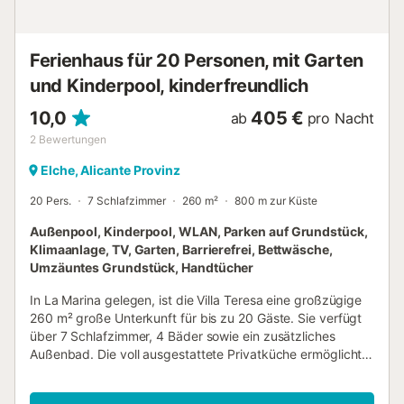
Ferienhaus für 20 Personen, mit Garten
und Kinderpool, kinderfreundlich
10,0
405 €
ab
pro Nacht
2
Bewertungen
Elche, Alicante Provinz
20 Pers.
7 Schlafzimmer
260 m²
800 m zur Küste
Außenpool, Kinderpool, WLAN, Parken auf Grundstück,
Klimaanlage, TV, Garten, Barrierefrei, Bettwäsche,
Umzäuntes Grundstück, Handtücher
In La Marina gelegen, ist die Villa Teresa eine großzügige
260 m² große Unterkunft für bis zu 20 Gäste. Sie verfügt
über 7 Schlafzimmer, 4 Bäder sowie ein zusätzliches
Außenbad. Die voll ausgestattete Privatküche ermöglicht
es Ihnen, während Ihres Aufenthalts bequem Mahlzeiten
zuzubereiten. Zu den Annehmlichkeiten zählen