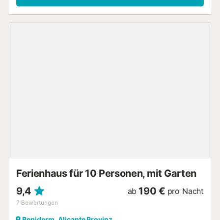
private Sauna auf der Unterkunft vorhanden. Ein Babybett
ist auf Anfrage ebenfalls verfügbar. Zu Ihrem privaten
Außenbereich gehören ein Whirlpool, ein Garten, 2 offene
Terrassen, eine überdachte Terrasse, 3 Balkone und ein
Grill. Die Gegend bietet Reitsportzentren, Golfplätze,
Einrichtungen zum Kitesurfen, Strände und Wanderwege.
Außerdem sind das Stadtzentrum von Denia und sein
Hafen nur eine kurze Autofahrt entfernt. Kostenlose
Parkplätze sind auf der Straße vorhanden. Familien mit
Kindern sind willkommen. Das Mitbringen von Haustieren
ist nicht erlaubt. WLAN ist vorhanden und für Videoanrufe
geeignet. Im Ferienhaus und im Garten sind rund um die
Uhr Sicherheitskameras und/oder Tonaufzeichnungsgeräte
installiert. Große Feiern oder Veranstaltungen sind nicht
erlaubt. Bitte vermeiden Sie unnötigen Lärm nach 23 Uhr.
Ein Einkaufsservice, ein Shuttleservice zum/vom Flughafen
und Reservierungen in lokalen Re...
Ferienhaus für 10 Personen, mit Garten
9,4
190 €
ab
pro Nacht
7
Bewertungen
Benidorm, Alicante Provinz