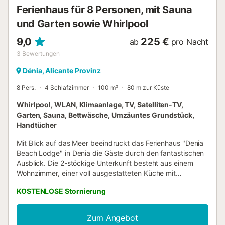
Verfügung. Haustiere sind nicht erlaubt. Bettwäsche und
Ferienhaus für 8 Personen, mit Sauna
Handtücher sind gegen Gebühr erhältlich. Es wi...
und Garten sowie Whirlpool
9,0
225 €
ab
pro Nacht
3
Bewertungen
Dénia, Alicante Provinz
8 Pers.
4 Schlafzimmer
100 m²
80 m zur Küste
Whirlpool, WLAN, Klimaanlage, TV, Satelliten-TV,
Garten, Sauna, Bettwäsche, Umzäuntes Grundstück,
Handtücher
Mit Blick auf das Meer beeindruckt das Ferienhaus "Denia
Beach Lodge" in Denia die Gäste durch den fantastischen
Ausblick. Die 2-stöckige Unterkunft besteht aus einem
Wohnzimmer, einer voll ausgestatteten Küche mit
Geschirrspüler, 4 Schlafzimmern und 3 Bädern und bietet
KOSTENLOSE Stornierung
somit Platz für 8 Personen. Zur Ausstattung gehören
außerdem Highspeed-WLAN, eine Klimaanlage, ein
Ventilator, eine Waschmaschine, ein Trockner sowie ein
Zum Angebot
Smart TV mit Streaming-Diensten. Darüber hinaus ist eine