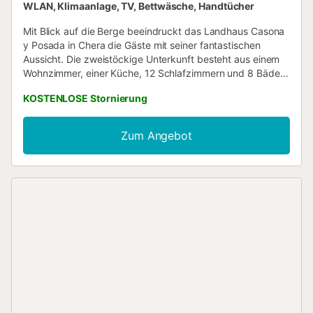
WLAN, Klimaanlage, TV, Bettwäsche, Handtücher
Mit Blick auf die Berge beeindruckt das Landhaus Casona
y Posada in Chera die Gäste mit seiner fantastischen
Aussicht. Die zweistöckige Unterkunft besteht aus einem
Wohnzimmer, einer Küche, 12 Schlafzimmern und 8 Bädern
und bietet somit Platz für 40 Personen. Zur Ausstattung
KOSTENLOSE Stornierung
gehören außerdem Highspeed-Wi-Fi (für Videoanrufe
geeignet), ein TV, eine Klimaanlage sowie eine
Waschmaschine. Ein Hochstuhl ist ebenfalls vorhanden.
Zum Angebot
Dieses Ferienhaus bietet einen privaten Außenbereich mit
offener Terrasse, Balkon und Grill. Genießen Sie
entspannte Abende auf der gemeinsamen überdachten
Terrasse der Finca. Öffentliche Verkehrsmittel sind zu Fuß
zu erreichen. Kostenlose Parkplätze sind auf der Straße
vorhanden. Ein Haustier ist erlaubt....