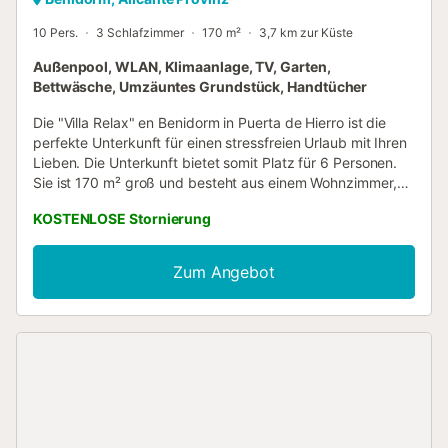
10 Pers.
3 Schlafzimmer
170 m²
3,7 km zur Küste
Außenpool, WLAN, Klimaanlage, TV, Garten,
Bettwäsche, Umzäuntes Grundstück, Handtücher
Die "Villa Relax" en Benidorm in Puerta de Hierro ist die
perfekte Unterkunft für einen stressfreien Urlaub mit Ihren
Lieben. Die Unterkunft bietet somit Platz für 6 Personen.
Sie ist 170 m² groß und besteht aus einem Wohnzimmer,
einer voll ausgestatteten Küche, 3 Schlafzimmern und 2
KOSTENLOSE Stornierung
Bädern. Es können 4 Zusatzbetten aufgestellt werden, so
dass insgesamt 10 Gäste im Haus übernachten können.
Zur Ausstattung gehören außerdem Highspeed-WLAN,
Zum Angebot
Klimaanlage, ein TV sowie Kinderbücher und Spielsachen.
Ein Babybett ist ebenfalls vorhanden. Zu Ihrem privaten
Außenbereich gehören ein Naturstein-Pool mit einem
strandähnlichen Eingang, ein Garten, eine überdachte
Terrasse, ein Grill, eine Außendusche und ein Tennisplatz.
In der Gegend gibt es auch einen Social Club. Kostenlose
Parkplätze sind auf der Straße vorhanden. Das Mitbringen
eines Haustiers ist nicht erlaubt. WLAN ist für Videoanrufe
geeignet. Strand-/Poolhandtücher werden zur Verfügung