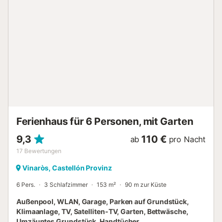
Eigentümer wohnt im 1. Stock, der Pool steht den Gästen
der Ferienwohnung jedoch exklusiv zur Verfügung. Der
Pool ist vom 21.6. bis 21.10. nutzbar. Nur für
Ferienaufenthalte...
Ferienhaus für 6 Personen, mit Garten
9,3
110 €
ab
pro Nacht
17
Bewertungen
Vinaròs, Castellón Provinz
6 Pers.
3 Schlafzimmer
153 m²
90 m zur Küste
Außenpool, WLAN, Garage, Parken auf Grundstück,
Klimaanlage, TV, Satelliten-TV, Garten, Bettwäsche,
Umzäuntes Grundstück, Handtücher