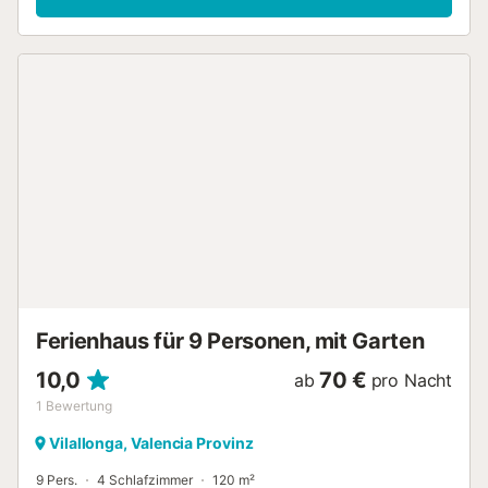
Hausmeister, der die Gäste empfängt und die
Gartenanlage sowie den Pool pflegt. Die Anlage liegt an
einer Privatstraße und ist absolut ruhig. Am Wochenende
kann man die vorbeifahrenden Yachten beobachten. Auf
dem Weg nach unten, in Richtung Javea, liegen viele
interessante Restaurants, und in Javea mit seinem
schönen Strand stehen Ihnen viele kulinarische sowie
kulturelle Möglichkeiten zur Verfügung. Kinderbett auf
Anfrage verfügbar. Alle Gäste erhalten ein
Willkommenspaket....
Ferienhaus für 9 Personen, mit Garten
10,0
70 €
ab
pro Nacht
1
Bewertung
Vilallonga, Valencia Provinz
9 Pers.
4 Schlafzimmer
120 m²