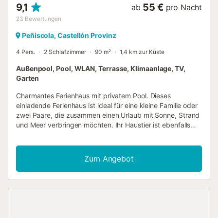
9,1
55 €
ab
pro Nacht
23
Bewertungen
Peñiscola, Castellón Provinz
4 Pers.
2 Schlafzimmer
90 m²
1,4 km zur Küste
Außenpool, Pool, WLAN, Terrasse, Klimaanlage, TV,
Garten
Charmantes Ferienhaus mit privatem Pool. Dieses
einladende Ferienhaus ist ideal für eine kleine Familie oder
zwei Paare, die zusammen einen Urlaub mit Sonne, Strand
und Meer verbringen möchten. Ihr Haustier ist ebenfalls
willkommen. Auf der schönen geschlossenen Terrasse mit
Pool können Sie sich an heißen Tagen im Wasser abkühlen,
auf den Gartenmöbeln mit einem guten Buch entspannen
Zum Angebot
oder zusammen essen. Die Umgebung bietet eine Vielzahl
an Möglichkeiten für aktive Ferien. Erleben Sie die Region
auf den Wanderwegen oder Mountainbikestrecken, mieten
Sie ein Boot oder Fahrräder oder besuchen Sie ein
Thermalbad in der Nähe. Nach circa 1,5 km erreichen Sie
das Meer und die Sand- und Kiesstrände. Hinweis: Der