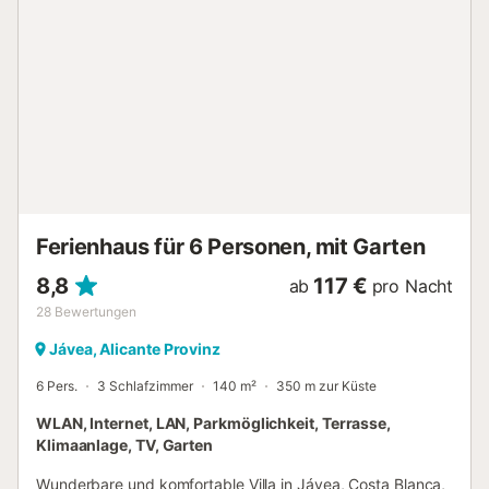
gestellt. Transfers zum und vom Flughafen können auf
Anfrage und gegen Gebühr organisiert werden. -
Handtücher für Strand bzw. Pool Kosten 7,00 € pro
Aufenthalt...
Ferienhaus für 6 Personen, mit Garten
8,8
117 €
ab
pro Nacht
28
Bewertungen
Jávea, Alicante Provinz
6 Pers.
3 Schlafzimmer
140 m²
350 m zur Küste
WLAN, Internet, LAN, Parkmöglichkeit, Terrasse,
Klimaanlage, TV, Garten
Wunderbare und komfortable Villa in Jávea, Costa Blanca,