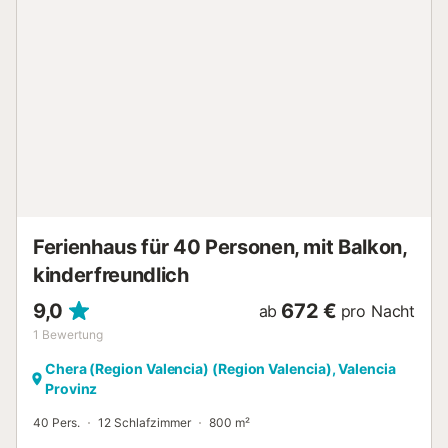
Spielbereich, Tischtennisplatte und Bereiche, die so
gestaltet sind, dass sowohl Erwachsene als auch Kinder
ihren Unterhaltungsbereich finden. Komfort während des
gesamten Aufenthalts Voll ausgestattete Küche,
kostenloses WLAN, Klimaanlage in den Schlafzimmern und
alles Notwendige für einen praktischen und komfortablen
Aufenthalt. Ein Raum zum unbeschwerten Teilen Ideal für
Familien oder Gruppen, die Ruhe, Platz und Privatsphäre in
einer entspannten Umgebung suchen. Hausordnung Die
Unterkunft befindet sich in einer Wohngegend, daher sind
Partys oder Veranstaltungen nicht gestattet. Bitte nehmen
Sie Rücksicht auf die Ruhe der Nachbarn....
Ferienhaus für 40 Personen, mit Balkon,
kinderfreundlich
9,0
672 €
ab
pro Nacht
1
Bewertung
Chera (Region Valencia) (Region Valencia), Valencia
Provinz
40 Pers.
12 Schlafzimmer
800 m²