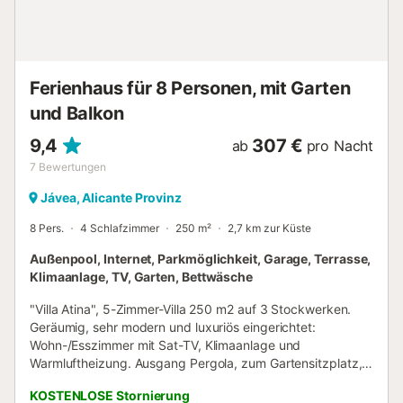
der Villa * Großes und abgeschlossenes Grundstück *
Privater Pool mit den Maßen 8m x 4m * Garten mit Kies,
Bäumen und Gartenmöbeln mit Sonnenliegen *
Überdachte Terrasse * Grill * Außendusche * Sitz- und
Essbereich im Fre...
Ferienhaus für 8 Personen, mit Garten
und Balkon
9,4
307 €
ab
pro Nacht
7
Bewertungen
Jávea, Alicante Provinz
8 Pers.
4 Schlafzimmer
250 m²
2,7 km zur Küste
Außenpool, Internet, Parkmöglichkeit, Garage, Terrasse,
Klimaanlage, TV, Garten, Bettwäsche
"Villa Atina", 5-Zimmer-Villa 250 m2 auf 3 Stockwerken.
Geräumig, sehr modern und luxuriös eingerichtet:
Wohn-/Esszimmer mit Sat-TV, Klimaanlage und
Warmluftheizung. Ausgang Pergola, zum Gartensitzplatz,
zum Schwimmbad. 1 Zimmer mit 1 franz. Bett (160 cm,
KOSTENLOSE Stornierung
Länge 200 cm), Klimaanlage und Warmluftheizung.