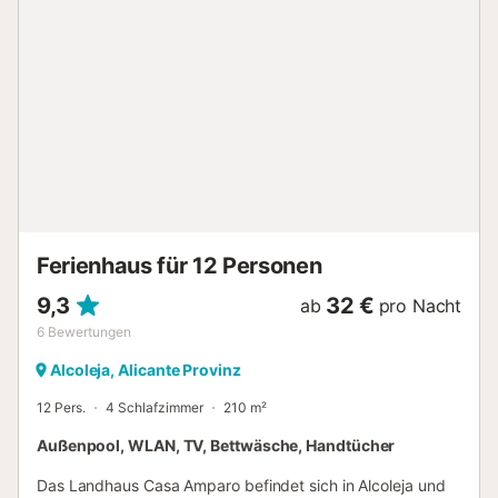
befindet sich in der Nähe von Supermärkten, Restaurants
und Freizeitmöglichkeiten mit einfachem Zugang zu
Stränden und touristischen Attraktionen. Buchen Sie jetzt
und genießen Sie einen unvergesslichen Urlaub!...
Ferienhaus für 12 Personen
9,3
32 €
ab
pro Nacht
6
Bewertungen
Alcoleja, Alicante Provinz
12 Pers.
4 Schlafzimmer
210 m²
Außenpool, WLAN, TV, Bettwäsche, Handtücher
Das Landhaus Casa Amparo befindet sich in Alcoleja und