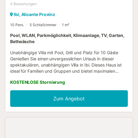
4
Bewertungen
Ibi, Alicante Provinz
10 Pers.
5 Schlafzimmer
1 m²
Pool, WLAN, Parkmöglichkeit, Klimaanlage, TV, Garten,
Bettwäsche
Unabhängige Villa mit Pool, Grill und Platz für 10 Gäste
Genießen Sie einen unvergesslichen Urlaub in dieser
spektakulären, unabhängigen Villa in Ibi. Dieses Haus ist
ideal für Familien und Gruppen und bietet maximalen
Komfort, Privatsphäre und alle Annehmlichkeiten für einen
KOSTENLOSE Stornierung
perfekten Aufenthalt. 🏡 Ausstattungsmerkmale: ✅ 5
geräumige und helle Schlafzimmer ✅ 3 komplette
Badezimmer mit Duschen ✅ Klimaanlage im gesamten
Zum Angebot
Haus ✅ Privater Pool zum Entspannen und Sonnenbaden
✅ Privatparkplatz für 5 Autos ✅ Große Terrasse und
Außenbereich, ideal für Grillabende und Zusammenkünfte
im Freien 🌿 Umgebung und Lage: Diese Villa liegt in einer
ruhigen und natürlichen Umgebung und bietet die perfekte
Kombination aus Privatsphäre und guter Erreichbarkeit. Sie