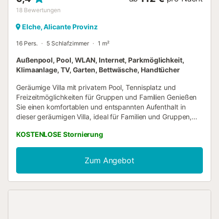
18
Bewertungen
Elche, Alicante Provinz
16 Pers.
5 Schlafzimmer
1 m²
Außenpool, Pool, WLAN, Internet, Parkmöglichkeit,
Klimaanlage, TV, Garten, Bettwäsche, Handtücher
Geräumige Villa mit privatem Pool, Tennisplatz und
Freizeitmöglichkeiten für Gruppen und Familien Genießen
Sie einen komfortablen und entspannten Aufenthalt in
dieser geräumigen Villa, ideal für Familien und Gruppen,
die gerne Zeit miteinander verbringen möchten, ohne auf
KOSTENLOSE Stornierung
Platz und Ruhe verzichten zu müssen. Mit 5
Schlafzimmern und 3 Bädern bietet die Unterkunft
ausreichend Platz für große Gruppen, sodass Sie bequem
Zum Angebot
zusammenleben und großzügige Gemeinschaftsbereiche
im Innen- und Außenbereich genießen können.
Außenbereich zum Genießen konzipiert Privater Pool,
Tennisplatz und Grillbereich mit ausgestatteter Terrasse,
perfekt, um den Tag im Freien zu verbringen, ohne die
Unterkunft verlassen zu müssen. Freizeitbereiche für alle