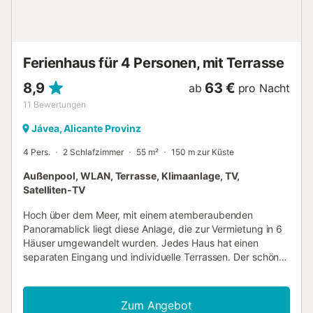
Ferienhaus für 4 Personen, mit Terrasse
8,9
63 €
ab
pro Nacht
11
Bewertungen
Jávea, Alicante Provinz
4 Pers.
2 Schlafzimmer
55 m²
150 m zur Küste
Außenpool, WLAN, Terrasse, Klimaanlage, TV,
Satelliten-TV
Hoch über dem Meer, mit einem atemberaubenden
Panoramablick liegt diese Anlage, die zur Vermietung in 6
Häuser umgewandelt wurden. Jedes Haus hat einen
separaten Eingang und individuelle Terrassen. Der schöne
Salzpool mit solarbetriebener Poolheizung auf der
untersten Ebene wird nur von diesen 6 Unterkünften
genutzt. Sie haben auch die Möglichkeit Ihr Elektroauto am
Zum Angebot
Haus aufzuladen. In einem dieser Häuser wohnt der