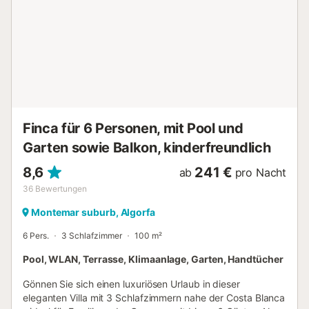
zusätzliche Gebühr. Die Unterkunft verfügt über einen
Abstellraum für Motorrad und Fahrrad. Diese Unterkunft
verfügt über ein bequemes Self Check-in System....
Finca für 6 Personen, mit Pool und
Garten sowie Balkon, kinderfreundlich
8,6
241 €
ab
pro Nacht
36
Bewertungen
Montemar suburb, Algorfa
6 Pers.
3 Schlafzimmer
100 m²
Pool, WLAN, Terrasse, Klimaanlage, Garten, Handtücher
Gönnen Sie sich einen luxuriösen Urlaub in dieser
eleganten Villa mit 3 Schlafzimmern nahe der Costa Blanca