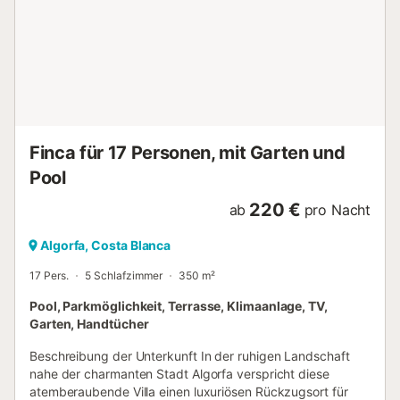
ausgestattet, darunter ein Kühlschrank, ein Gefrierschrank,
ein Geschirrspüler, ein Backofen, eine Mikrowelle, eine
Kaffeemaschine, ein Toaster und eine große Auswahl an
Utensilien. Darüber hinaus verfügt sie über eine WLAN-
Verbindung und einen Fernseher mit spanischen Kanälen,
perfekt, um während des Aufenthalts unterhalten zu
werden. Das Äußere der Villa ist ebenso beeindruckend,
mit einem 350 Quadratmeter großen Grundstück, das
Finca für 17 Personen, mit Garten und
einen Garten, eine 50 Quadratmeter große Terrasse,
Pool
Gartenmöbel und einen Grill umfasst. Der Bereich ist
eingezäunt und biet...
220 €
ab
pro Nacht
Algorfa, Costa Blanca
17 Pers.
5 Schlafzimmer
350 m²
Pool, Parkmöglichkeit, Terrasse, Klimaanlage, TV,
Garten, Handtücher
Beschreibung der Unterkunft In der ruhigen Landschaft
nahe der charmanten Stadt Algorfa verspricht diese
atemberaubende Villa einen luxuriösen Rückzugsort für