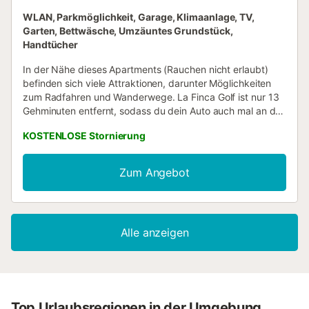
WLAN, Parkmöglichkeit, Garage, Klimaanlage, TV,
Garten, Bettwäsche, Umzäuntes Grundstück,
Handtücher
In der Nähe dieses Apartments (Rauchen nicht erlaubt)
befinden sich viele Attraktionen, darunter Möglichkeiten
zum Radfahren und Wanderwege. La Finca Golf ist nur 13
Gehminuten entfernt, sodass du dein Auto auch mal an der
Unterkunft abstellen kannst, die praktische überdachte
KOSTENLOSE Stornierung
Parkplätze auf dem Gelände bietet. Oder aber du setzt
dich ans Steuer und fährst die 20 Minuten zu dieser
Sehenswürdigkeit: Hafen von Torrevieja. Nach deiner
Zum Angebot
Rückkehr in dieses Apartment mit 97 Quadratmetern
kannst du am beheizten Pool ausspannen oder im Garten
etwas trinken. Auch den Balkon und den Fitnessbereich
wirst du sicherlich mögen. Wenn du genug Zeit an der
Alle anzeigen
frischen Luft verbracht hast, gibt es auch drinnen dank
WLAN-Internetzugang (kostenlos) und Fernseher tolle
Möglichkeiten zum Zeitvertreib. Zu den Vorzügen dieses
Feriendomizils gehören 2 Schlafzimmer, 2 Badezimmer, ein
Wohnzimmer und Klimaanlage. Zur Ausstattung des
Badezimmers gehören ein Haartrockner und Handtücher.
Top Urlaubsregionen in der Umgebung