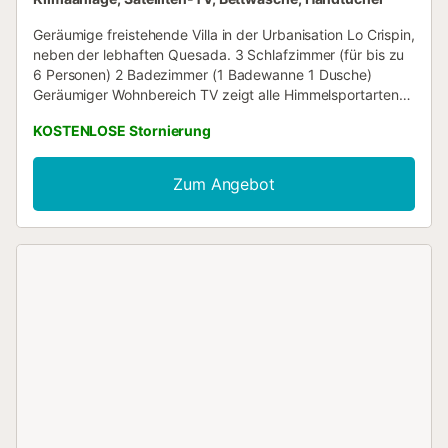
Geräumige freistehende Villa in der Urbanisation Lo Crispin,
neben der lebhaften Quesada. 3 Schlafzimmer (für bis zu
6 Personen) 2 Badezimmer (1 Badewanne 1 Dusche)
Geräumiger Wohnbereich TV zeigt alle Himmelsportarten
etc. BBQ Bereich Gratis Wifi Privater Pool mit Sonnenliegen
KOSTENLOSE Stornierung
Klimaanlage im gesamten Von zentraler Bedeutung für die
Flughäfen Alicante und Murcia. Kurze Fahrt nach La Zenia,
Villamartin Bereiche beschäftigt. Guardamar Strand in der
Zum Angebot
Nähe...