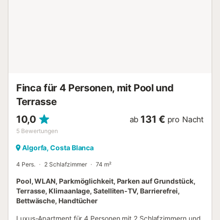
im Weg – sie bietet einen Ofen, eine Herdplatte und einen
Kühlschrank sowie eine Kaffeemaschine, einen
Wasserkocher und eine Mikrowelle. Und da vor Ort eine
Wäscherei verfügbar ist, musst du nicht so viel Kleidung
einpacken und kannst mit leichterem Gepäck reisen....
Finca für 4 Personen, mit Pool und
Terrasse
10,0
131 €
ab
pro Nacht
5
Bewertungen
Algorfa, Costa Blanca
4 Pers.
2 Schlafzimmer
74 m²
Pool, WLAN, Parkmöglichkeit, Parken auf Grundstück,
Terrasse, Klimaanlage, Satelliten-TV, Barrierefrei,
Bettwäsche, Handtücher
Luxus-Apartment für 4 Personen mit 2 Schlafzimmern und