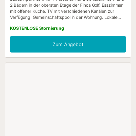
2 Bädern in der obersten Etage der Finca Golf. Esszimmer
mit offener Küche. TV mit verschiedenen Kanälen zur
Verfügung. Gemeinschaftspool in der Wohnung. Lokale
Annehmlichkeiten in unmittelbarer Nähe zu Cafés und
KOSTENLOSE Stornierung
Restaurants und Supermarkt. Großer Supermarkt in
Quesada und Almoradi. Nur 15 Autominuten von den
schönen Stränden von Guardamar und La Mata entfernt.
Zum Angebot
Perfekte Lage für Golf- und Familienurlaub. Flughäfen eine
halbe Stunde von Alicante und 55 Minuten von Murcia
entfernt. 15 km von Torrevieja entfernt....