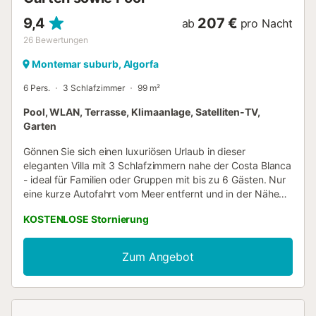
9,4
207 €
ab
pro Nacht
26
Bewertungen
Montemar suburb, Algorfa
6 Pers.
3 Schlafzimmer
99 m²
Pool, WLAN, Terrasse, Klimaanlage, Satelliten-TV,
Garten
Gönnen Sie sich einen luxuriösen Urlaub in dieser
eleganten Villa mit 3 Schlafzimmern nahe der Costa Blanca
- ideal für Familien oder Gruppen mit bis zu 6 Gästen. Nur
eine kurze Autofahrt vom Meer entfernt und in der Nähe
des Golfclubs La Finca gelegen, bietet dieses voll
KOSTENLOSE Stornierung
ausgestattete Refugium die ideale Mischung aus Komfort,
Privatsphäre und Küstencharme. Im Inneren verfügt die
Villa über ein stilvolles Wohnzimmer mit gemütlichem
Zum Angebot
Kamin, eine moderne Küche und Klimaanlage in jedem
Zimmer für ganzjährigen Komfort. Draußen erwartet Sie Ihr
privater Pool, der üppige Garten oder die
sonnenverwöhnte Terrasse - ideal für entspannte