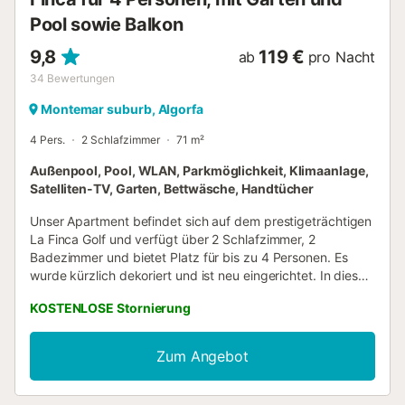
Spielbereich Unterhaltung für Gäste jeden Al...
Pool sowie Balkon
9,8
119 €
ab
pro Nacht
34
Bewertungen
Montemar suburb, Algorfa
4 Pers.
2 Schlafzimmer
71 m²
Außenpool, Pool, WLAN, Parkmöglichkeit, Klimaanlage,
Satelliten-TV, Garten, Bettwäsche, Handtücher
Unser Apartment befindet sich auf dem prestigeträchtigen
La Finca Golf und verfügt über 2 Schlafzimmer, 2
Badezimmer und bietet Platz für bis zu 4 Personen. Es
wurde kürzlich dekoriert und ist neu eingerichtet. In dieser
beneidenswerten Lage, nur einen kurzen Spaziergang von
KOSTENLOSE Stornierung
verschiedenen Geschäften, Restaurants und Bars entfernt,
lädt das Casa Estrellas zur ruhigen Entspannung in der
ruhigen Ruhe des Golfs La Finca ein. Diese Wohnung im
Zum Angebot
Erdgeschoss mit privatem Garten hat direkten Zugang
zum Gemeinschaftspool von der Vorderseite des
Grundstücks und profitiert auch von einem weiteren