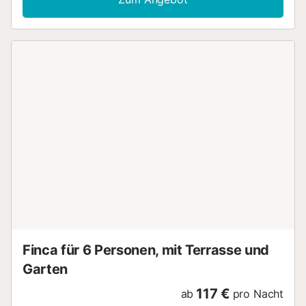
von einem eleganten Wohnzimmer im Innenbereich
begrüßt, das geschmackvoll dekoriert und möbliert ist.
Eine Klimaanlage sorgt jederzeit für eine frische und
angenehme Atmosphäre. Mit einer Kapazität für bis zu 19
Gäste ist diese Villa ideal für Familienausflüge oder Treffen
mit Freunden. Der Luxus setzt sich im Außenbereich fort,
wo Sie einen privaten Pool inmitten von Gärten finden.
Genießen Sie die Sonne auf einem bequemen Bali-Bett
oder entspannen Sie in der Außenlounge, während Sie die
sanfte Brise genießen. Ein moderner Grill ermöglicht es
Ihnen, köstliche Grillabende für Ihre Gäste zu veranstalten.
Für Unterhaltungsliebhaber verfügt die Villa über zwei
Wohnbereiche – einen im Innenbereich und einen im
Außenbereich –, die beide auf Komfort und Stil ausgelegt
sind. Es gibt auch einen Spielbereich, in dem sowohl
Kinder als auch Erwachsene verschiedenen Aktivitäten
nachgehen können. Wenn Sie eine ruhigere Atmosphäre
bevorzugen, begeben Sie...
Finca für 6 Personen, mit Terrasse und
Garten
117 €
ab
pro Nacht