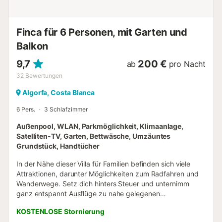
Finca für 6 Personen, mit Garten und
Balkon
9,7
200 €
ab
pro Nacht
32
Bewertungen
Algorfa, Costa Blanca
6 Pers.
3 Schlafzimmer
Außenpool, WLAN, Parkmöglichkeit, Klimaanlage,
Satelliten-TV, Garten, Bettwäsche, Umzäuntes
Grundstück, Handtücher
In der Nähe dieser Villa für Familien befinden sich viele
Attraktionen, darunter Möglichkeiten zum Radfahren und
Wanderwege. Setz dich hinters Steuer und unternimm
ganz entspannt Ausflüge zu nahe gelegenen
Sehenswürdigkeiten wie Hafen von Torrevieja (19
KOSTENLOSE Stornierung
Autominuten) oder Einkaufszentrum Zenia Boulevard (16