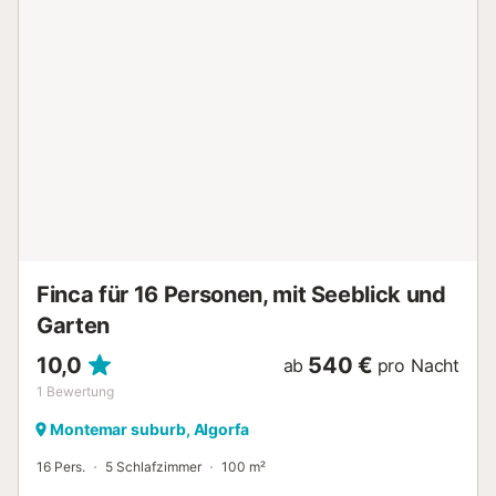
vorhanden, weitere kostenlose Parkplätze sind auf der
Straße verfügbar. Familien mit Kindern sind willkommen.
Haustiere sind nicht erlaubt. Die Unterkunft verfügt über
einen Abstellraum für Motorräder und Fahrräder....
Finca für 16 Personen, mit Seeblick und
Garten
10,0
540 €
ab
pro Nacht
1
Bewertung
Montemar suburb, Algorfa
16 Pers.
5 Schlafzimmer
100 m²