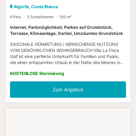
Algorfa, Costa Blanca
6 Pers.
3 Schlafzimmer
100 m²
Internet, Parkmöglichkeit, Parken auf Grundstück,
Terrasse, Klimaanlage, Garten, Umzäuntes Grundstück
SAISONALE VERMIETUNG / ABWEICHENDE NUTZUNG
VOM GEWÖHNLICHEN WOHNGEBRAUCH Villa La Finca
Golf ist eine perfekte Unterkunft für Familien und Paare,
die einen entspannten Urlaub in der Nähe des Meeres in
Algorfa suchen. Diese moderne Villa von 100
KOSTENLOSE Stornierung
Quadratmetern bietet eine warme Atmosphäre und ist
strategisch günstig neben dem Golfplatz La Finca
gelegen, ideal für Liebhaber dieses Sports. Die Unterkunft
Zum Angebot
verfügt über 3 geräumige Schlafzimmer, alle mit
Doppelbetten ausgestattet, die bequemen Schlaf für bis
zu 6 Personen gewährleisten. Sie umfasst 2 vollständige
Badezimmer mit Dusche, die Komfort und Privatsphäre für
die Gäste bieten. Das Innere ist klimatisiert mit Klimaanlage
und Zentralheizung, um das ganze Jahr über eine perfekte
Temperatur zu gewährleisten. Die offene Küche ist
komplett mit Haushaltsgeräten der neuesten Generation