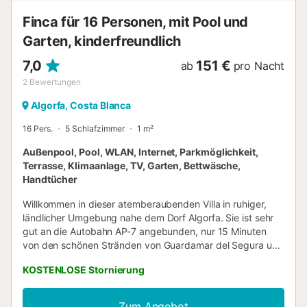
Finca für 16 Personen, mit Pool und
Garten, kinderfreundlich
7,0
151 €
ab
pro Nacht
2
Bewertungen
Algorfa, Costa Blanca
16 Pers.
5 Schlafzimmer
1 m²
Außenpool, Pool, WLAN, Internet, Parkmöglichkeit,
Terrasse, Klimaanlage, TV, Garten, Bettwäsche,
Handtücher
Willkommen in dieser atemberaubenden Villa in ruhiger,
ländlicher Umgebung nahe dem Dorf Algorfa. Sie ist sehr
gut an die Autobahn AP-7 angebunden, nur 15 Minuten
von den schönen Stränden von Guardamar del Segura und
5 Minuten vom fantastischen Golfplatz La Finca entfernt –
KOSTENLOSE Stornierung
perfekt für alle, die Luxus und Komfort suchen. Dieses
geräumige Anwesen bietet alle Annehmlichkeiten für einen
unvergesslichen Urlaub. Beim Betreten der Villa werden Sie
Zum Angebot