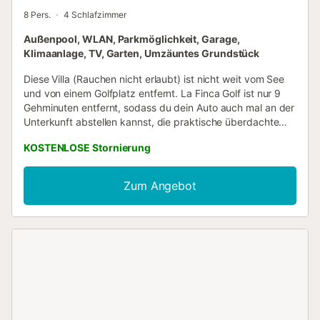
8 Pers.
4 Schlafzimmer
Außenpool, WLAN, Parkmöglichkeit, Garage,
Klimaanlage, TV, Garten, Umzäuntes Grundstück
Diese Villa (Rauchen nicht erlaubt) ist nicht weit vom See
und von einem Golfplatz entfernt. La Finca Golf ist nur 9
Gehminuten entfernt, sodass du dein Auto auch mal an der
Unterkunft abstellen kannst, die praktische überdachte
Parkplätze auf dem Gelände bietet. Oder aber du setzt
KOSTENLOSE Stornierung
dich ans Steuer und fährst die 19 Minuten zu dieser
Sehenswürdigkeit: Hafen von Torrevieja. Verbring einen
Tag am nahe gelegenen Strand, entspann am Außenpool
Zum Angebot
oder trink etwas im Garten. Darüber hinaus bietet diese
Villa eine Terrasse oder einen Patio. Wenn du genug
Frischluft getankt hast, gibt es dank WLAN-
Internetzugang (kostenlos) und Fernseher zahlreiche
Möglichkeiten, wie du auch drinnen deine freie Zeit
ausgiebig genießen kannst. In diesem Feriendomizil gibt es
4 Schlafzimmer und 3 Badezimmer. Darüber hinaus
erwarten dich ein Grill, Klimaanlage und ein Arbeitsbereich.
Einer selbstgekochten Mahlzeit steht in der Küche nichts