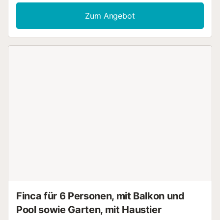
Autominuten) – praktische Parkplätze auf dem Gelände
der Unterkunft machen's möglich. Nach deiner Rückkehr
Zum Angebot
kannst du am Außenpool ausspannen oder im Garten
etwas trinken. Auch die Terrasse oder den Patio und die
Gartenmöbel wirst du sicherlich mögen. Wenn du genug
Frischluft getankt hast, gibt es dank WLAN-
Internetzugang (kostenlos) und Kabel-/Satellitenfernsehen
zahlreiche Möglichkeiten, wie du auch drinnen deine freie
Zeit ausgiebig genießen kannst. In diesem Feriendomizil
gibt es 3 Schlafzimmer und 2 Badezimmer. Darüber hinaus
erwarten dich ein Grill, Klimaanlage und ein lokaler
Lieferservice für Essen. Zur Ausstattung des Badezimmers
gehören ein Haartrockner und Handtücher. In der Küche
gibt es einen Ofen, eine Herdplatte und einen Kühlschrank
sowie eine Kaffeemaschine, einen Wasserkocher und eine
Mikrowelle. Und dank Waschmaschine und
Wäschetrockner vor Ort musst du nicht so viel Kleidung
einpacken....
Finca für 6 Personen, mit Balkon und
Pool sowie Garten, mit Haustier