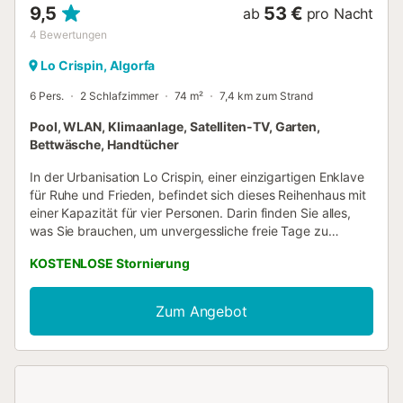
9,5
53 €
ab
pro Nacht
4
Bewertungen
Lo Crispin, Algorfa
6 Pers.
2 Schlafzimmer
74 m²
7,4 km zum Strand
Pool, WLAN, Klimaanlage, Satelliten-TV, Garten,
Bettwäsche, Handtücher
In der Urbanisation Lo Crispin, einer einzigartigen Enklave
für Ruhe und Frieden, befindet sich dieses Reihenhaus mit
einer Kapazität für vier Personen. Darin finden Sie alles,
was Sie brauchen, um unvergessliche freie Tage zu
verbringen. Nur wenige Minuten von den Stränden von
KOSTENLOSE Stornierung
Guardamar, Rojales, Torrevieja und dem Einkaufszentrum
La Zenia entfernt finden Sie alles, was Sie für einen
angenehmen Aufenthalt benötigen. Dieses Anwesen
Zum Angebot
verfügt über ein geräumiges Wohnzimmer, zwei
Schlafzimmer, eine Toilette, ein Badezimmer, eine Küche
(ausgestattet mit allem, was Sie für Ihren Komfort
benötigen), eine Klimaanlage warm / kalt, einen Fernseher,
kostenloses WLAN und einen großen Garten, in dem Sie