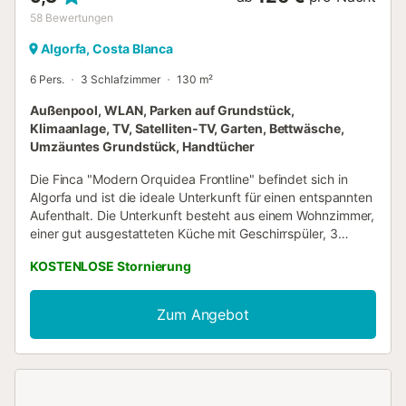
58
Bewertungen
Algorfa, Costa Blanca
6 Pers.
3 Schlafzimmer
130 m²
Außenpool, WLAN, Parken auf Grundstück,
Klimaanlage, TV, Satelliten-TV, Garten, Bettwäsche,
Umzäuntes Grundstück, Handtücher
Die Finca "Modern Orquidea Frontline" befindet sich in
Algorfa und ist die ideale Unterkunft für einen entspannten
Aufenthalt. Die Unterkunft besteht aus einem Wohnzimmer,
einer gut ausgestatteten Küche mit Geschirrspüler, 3
Schlafzimmern und 2 Bädern und bietet somit Platz für 6
KOSTENLOSE Stornierung
Personen. Zur Ausstattung gehören außerdem WLAN, ein
TV, Klimaanlage, Heizung sowie eine Waschmaschine. Ein
Babybett ist ebenfalls vorhanden. Das Highlight dieser
Zum Angebot
Unterkunft ist der private Außenbereich mit einem Pool,
einem Garten, 3 offenen Terrassen, einer überdachten
Terrasse, 2 Balkonen und einer Außendusche. Die
Unterkunft befindet sich in unmittelbarer Nähe eines
Golfplatzes. 2 Parkplätze sind auf dem Grundstück