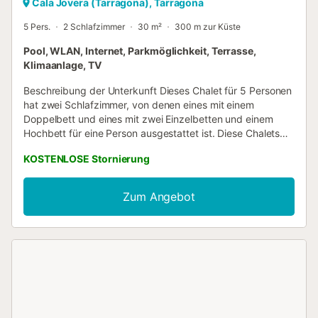
Cala Jovera (Tarragona), Tarragona
5 Pers.
2 Schlafzimmer
30 m²
300 m zur Küste
Pool, WLAN, Internet, Parkmöglichkeit, Terrasse,
Klimaanlage, TV
Beschreibung der Unterkunft Dieses Chalet für 5 Personen
hat zwei Schlafzimmer, von denen eines mit einem
Doppelbett und eines mit zwei Einzelbetten und einem
Hochbett für eine Person ausgestattet ist. Diese Chalets
verfügen über Klimaanlage, eine offene Küche mit
KOSTENLOSE Stornierung
Spülmaschine und Mikrowelle und ein Badezimmer mit
Dusche und Toilette. Sie verfügen über eine überdachte
Terrasse/Veranda und es gibt eine Parkmöglichkeit für ein
Zum Angebot
Auto. Für ein eventuelles zusätzliches Auto zahlen Sie vor
Ort 12 € pro Nacht. Diese Unterkunft befindet sich in
einem Ferienpark. Wir haben mehrere Wohneinheiten, die
Sie buchen können. Sonstiges Geschirrtücher:
Mitzubringen WLAN: Gratis Kinderbett: gratis (auf
Anfrage) Kinderstuhl: gratis (auf Anfrage)...