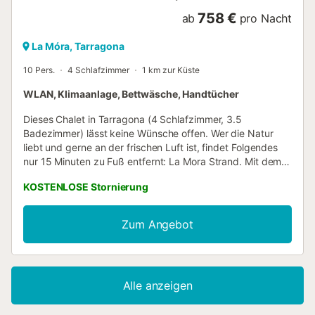
758 €
ab
pro Nacht
La Móra, Tarragona
10 Pers.
4 Schlafzimmer
1 km zur Küste
WLAN, Klimaanlage, Bettwäsche, Handtücher
Dieses Chalet in Tarragona (4 Schlafzimmer, 3.5
Badezimmer) lässt keine Wünsche offen. Wer die Natur
liebt und gerne an der frischen Luft ist, findet Folgendes
nur 15 Minuten zu Fuß entfernt: La Mora Strand. Mit dem
Auto sind es nur 6 Minuten zu diesem Ausflugsziel: Cala de
KOSTENLOSE Stornierung
la Mora. Setz dich hinters Steuer und unternimm ganz
entspannt Ausflüge zu nahe gelegenen
Sehenswürdigkeiten wie Tamarit Strand (9 Autominuten)
Zum Angebot
oder Strand Platja Llarga (6 Autominuten). Während deines
Aufenthalts kannst du den gleichen Komfort wie zu Hause
oder sogar noch mehr genießen, so gibt es zum Beispiel
WLAN und Klimaanlage sowie einen Trockner und ein
Alle anzeigen
Bügelbrett. Freu dich außerdem über Handtücher, Seife,
Toilettenpapier und einen Haartrockner....