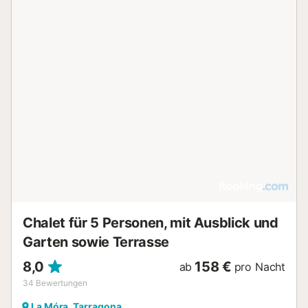
Geschirrtücher: Mitzubringen WLAN: Gratis Kinderbett:
gratis (auf Anfrage) Kinderstuhl: gratis (auf Anfrage)...
Chalet für 5 Personen, mit Ausblick und
Garten sowie Terrasse
8,0
158 €
ab
pro Nacht
34
Bewertungen
La Móra, Tarragona