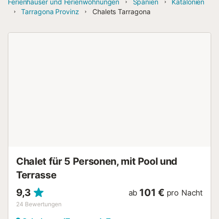
Ferienhäuser und Ferienwohnungen
Spanien
Katalonien
Tarragona Provinz
Chalets Tarragona
Chalet für 5 Personen, mit Pool und
Terrasse
9,3
101 €
ab
pro Nacht
24
Bewertungen