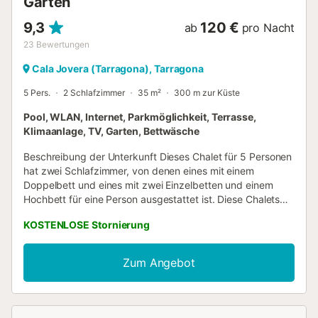
Garten
9,3
120 €
ab
pro Nacht
23
Bewertungen
Cala Jovera (Tarragona), Tarragona
5 Pers.
2 Schlafzimmer
35 m²
300 m zur Küste
Pool, WLAN, Internet, Parkmöglichkeit, Terrasse,
Klimaanlage, TV, Garten, Bettwäsche
Beschreibung der Unterkunft Dieses Chalet für 5 Personen
hat zwei Schlafzimmer, von denen eines mit einem
Doppelbett und eines mit zwei Einzelbetten und einem
Hochbett für eine Person ausgestattet ist. Diese Chalets
wurden 2020 gebaut und verfügen über Klimaanlage, eine
KOSTENLOSE Stornierung
offene Küche mit Spülmaschine und Mikrowelle und ein
Badezimmer mit Dusche und Toilette. Sie verfügen über
eine große überdachte Terrasse/Veranda und es gibt eine
Zum Angebot
Parkmöglichkeit für ein Auto. Für ein eventuelles
zusätzliches Auto zahlen Sie vor Ort 12 € pro Nacht. Diese
Unterkunft befindet sich in einem Ferienpark. Wir haben
mehrere Wohneinheiten, die Sie buchen können. Sonstiges