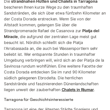
Die
strandnahen Hütten und Chalets in Tarragona
bescheren Ihnen kurze Wege zu den traumhaften
Sandstränden, die sich über etwa fünfzehn Kilometer an
der Costa Dorada erstrecken. Wenn Sie von der
Altstadt kommen, gelangen Sie über die
Strandpromenade Rafael de Casanova zur
Platja del
Miracle
, die aufgrund der zentralen Lage meist gut
besucht ist. Nördlich schließt sich die Platja
l'Arrabassada an, die auch bei Wassersportlern sehr
beliebt ist. Wer entspannte Stunden in traumhafter
Umgebung verbringen will, wird sich an der Platja de la
Savinosa rundum wohlfühlen. Eine weitere Facette der
Costa Dorada entdecken Sie im rund 90 Kilometer
südlich gelegenen Ebrodelta. Die herrlichen
Sandstrände und faszinierenden Dünenlandschaften
liegen unweit der zauberhaften
Chalets in Riumar
.
Tarragona für Geschichtsinteressierte
Tarragona ist eine der ältesten Städte Spaniens und