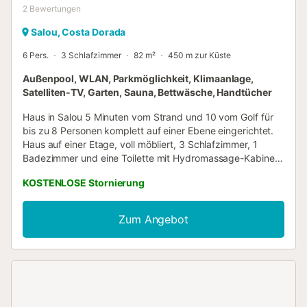
2
Bewertungen
Salou, Costa Dorada
6 Pers.
3 Schlafzimmer
82 m²
450 m zur Küste
Außenpool, WLAN, Parkmöglichkeit, Klimaanlage,
Satelliten-TV, Garten, Sauna, Bettwäsche, Handtücher
Haus in Salou 5 Minuten vom Strand und 10 vom Golf für
bis zu 8 Personen komplett auf einer Ebene eingerichtet.
Haus auf einer Etage, voll möbliert, 3 Schlafzimmer, 1
Badezimmer und eine Toilette mit Hydromassage-Kabine
und türkische Sauna. Garten mit Grill und großer Terrasse.
KOSTENLOSE Stornierung
Es hat Parkplätze. In der Nähe des Vergnügungsparks von
Port Aventura, neben dem Strand und drei Lumine
Golfplätzen....
Zum Angebot