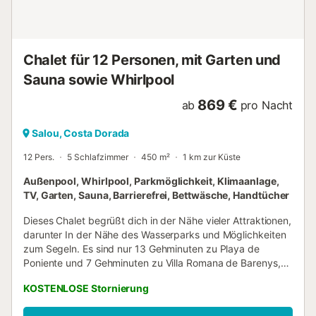
Chalet für 12 Personen, mit Garten und
Sauna sowie Whirlpool
869 €
ab
pro Nacht
Salou, Costa Dorada
12 Pers.
5 Schlafzimmer
450 m²
1 km zur Küste
Außenpool, Whirlpool, Parkmöglichkeit, Klimaanlage,
TV, Garten, Sauna, Barrierefrei, Bettwäsche, Handtücher
Dieses Chalet begrüßt dich in der Nähe vieler Attraktionen,
darunter In der Nähe des Wasserparks und Möglichkeiten
zum Segeln. Es sind nur 13 Gehminuten zu Playa de
Poniente und 7 Gehminuten zu Villa Romana de Barenys,
also lass das Auto einfach an der Unterkunft stehen, die
KOSTENLOSE Stornierung
praktische Parkplätze auf dem Gelände bietet. Verbring
etwas Zeit am nahe gelegenen Strand (freu dich auf die