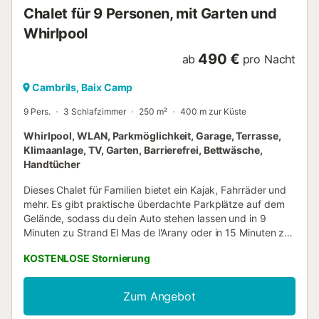
Chalet für 9 Personen, mit Garten und
Whirlpool
490 €
ab
pro Nacht
Cambrils, Baix Camp
9 Pers.
3 Schlafzimmer
250 m²
400 m zur Küste
Whirlpool, WLAN, Parkmöglichkeit, Garage, Terrasse,
Klimaanlage, TV, Garten, Barrierefrei, Bettwäsche,
Handtücher
Dieses Chalet für Familien bietet ein Kajak, Fahrräder und
mehr. Es gibt praktische überdachte Parkplätze auf dem
Gelände, sodass du dein Auto stehen lassen und in 9
Minuten zu Strand El Mas de l'Arany oder in 15 Minuten zu
Parc Deltaventur Deltarium laufen kannst. Nach deiner
KOSTENLOSE Stornierung
Rückkehr in dieses Chalet mit 250 Quadratmetern kannst
du im Whirlpool ausspannen oder im Garten etwas trinken,
und vergiss nicht die Gartenmöbel. Wenn du genug
Zum Angebot
Frischluft getankt hast, gibt es dank WLAN-
Internetzugang (kostenlos) und Fernseher zahlreiche