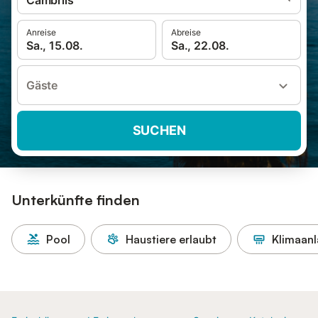
Cambrils
Anreise
Abreise
Sa., 15.08.
Sa., 22.08.
Gäste
SUCHEN
Unterkünfte finden
Pool
Haustiere erlaubt
Klimaan