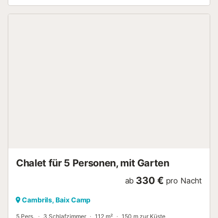
Möglichkeiten, wie du auch drinnen deine freie Zeit
ausgiebig genießen kannst. Zu den Vorzügen dieses
Feriendomizils gehören 3 Schlafzimmer, 2.5 Badezimmer,
ein Wohnzimmer, ein Essbereich, ein Grill und Klimaanlage.
Zur Ausstattung des Badezimmers gehören ein
Haartrockner, ein Bidet und Handtücher. Einer
selbstgekochten Mahlzeit steht in der Küche nichts im Weg
– sie bietet einen Ofen, eine Herdplatte und einen
Kühlschrank sowie eine Kaffeemaschine, einen
Wasserkocher und einen Kochtopf für Hummer. Und du
kannst sogar mit weniger Kleidung anreisen, da es vor Ort
eine Waschmaschine und einen Wäschetrockner gibt....
Chalet für 5 Personen, mit Garten
330 €
ab
pro Nacht
Cambrils, Baix Camp
5 Pers.
3 Schlafzimmer
112 m²
150 m zur Küste