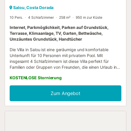
Salou, Costa Dorada
10 Pers.
4 Schlafzimmer
258 m²
950 m zur Küste
Internet, Parkmöglichkeit, Parken auf Grundstück,
Terrasse, Klimaanlage, TV, Garten, Bettwäsche,
Umzäuntes Grundstück, Handtücher
Die Villa in Salou ist eine geräumige und komfortable
Unterkunft für 10 Personen mit privatem Pool. Mit
insgesamt 4 Schlafzimmern ist diese Villa perfekt für
Familien oder Gruppen von Freunden, die einen Urlaub in
der schönen Stadt Salou genießen möchten. Die
KOSTENLOSE Stornierung
Unterkunft hat eine Fläche von 258 m² und befindet sich in
einer idealen Gegend für Familien, in einer Wohnanlage.
Nur 800 Meter entfernt befinden sich sowohl der
Zum Angebot
Sandstrand als auch der Felsstrand, was den Gästen die
Möglichkeit bietet, verschiedene Küstenlandschaften zu
genießen. Die Villa verfügt über eine breite Palette von
Annehmlichkeiten, um einen angenehmen Aufenthalt zu
gewährleisten. Dazu gehören ein privater Garten,
Gartenmöbel, eine Terrasse und ein Grill, die sich perfekt