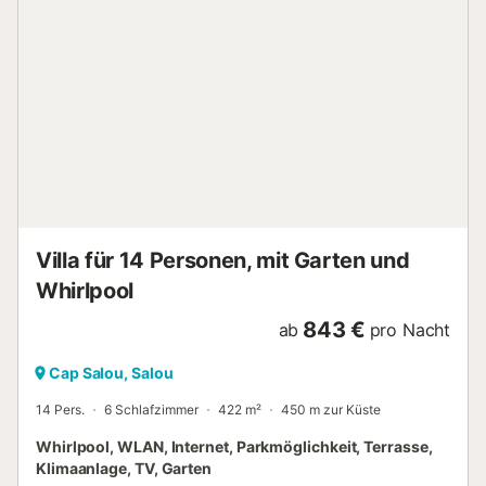
Das Wohn-Esszimmer bietet Zugang zum Terrassengarten
und zum Schwimmbad. - Garage nicht verfügbar, das Auto
kann auf der Rampe liegen - Gemeinschaftsgebiet mit
Außenpool in der Saison geöffnet. WICHTIGE
INFORMATIONEN ZUR AKTIVITÄTEN Kurtaxe nicht im
Preis inbegriffen. Die Zahlung wird vor der Ankunft
beantragt. Eine Anzahlung von 500 € pro Kreditkarte ist
ebenfalls erforderlich. Rückerstattung 7 Tage nach
Abreise. Pflicht, den Check-in online vor der Ankunft
durchzuführen, um die Schlüssel der Unterkunft
wiederherzustellen. Internet/Wifi: Nur verfügbar, wenn
ausdrücklich in der Beschreibung...
Villa für 14 Personen, mit Garten und
Whirlpool
843 €
ab
pro Nacht
Cap Salou, Salou
14 Pers.
6 Schlafzimmer
422 m²
450 m zur Küste
Whirlpool, WLAN, Internet, Parkmöglichkeit, Terrasse,
Klimaanlage, TV, Garten