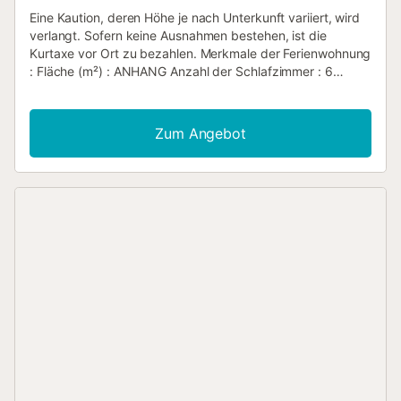
Eine Kaution, deren Höhe je nach Unterkunft variiert, wird
verlangt. Sofern keine Ausnahmen bestehen, ist die
Kurtaxe vor Ort zu bezahlen. Merkmale der Ferienwohnung
: Fläche (m²) : ANHANG Anzahl der Schlafzimmer : 6
Anzahl der Sterne Balkon Heizung Klimaanlage
Gefrierschrank Waschmaschine Mikrowelle Fernseher
Terrasse Garten Haustiere erlaubt Grill Backofen Kamin
Zum Angebot
Spülmaschine Wäschetrockner Privater Swimmingpool
Internet Zugang Whirlpool Parkplatz WLAN Kühlschrank
Kaffeemaschine Wasserkocher Bügelbrett und Bügeleisen
Anzahl der Badezimmer : 1...