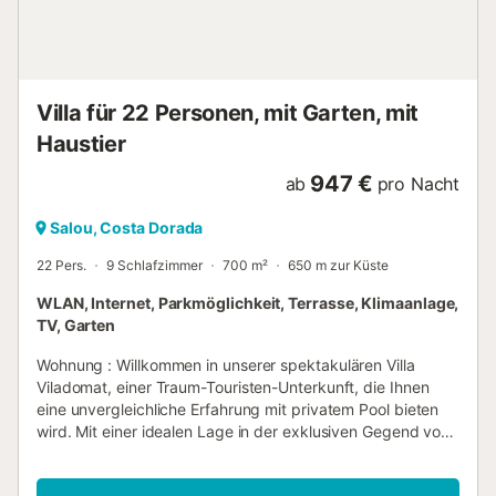
Villa für 22 Personen, mit Garten, mit
Haustier
947 €
ab
pro Nacht
Salou, Costa Dorada
22 Pers.
9 Schlafzimmer
700 m²
650 m zur Küste
WLAN, Internet, Parkmöglichkeit, Terrasse, Klimaanlage,
TV, Garten
Wohnung : Willkommen in unserer spektakulären Villa
Viladomat, einer Traum-Touristen-Unterkunft, die Ihnen
eine unvergleichliche Erfahrung mit privatem Pool bieten
wird. Mit einer idealen Lage in der exklusiven Gegend von
Covamar in Salou, hat diese Villa alle Elemente für einen
perfekten Urlaub. Die Unterkunft erstreckt sich über 700