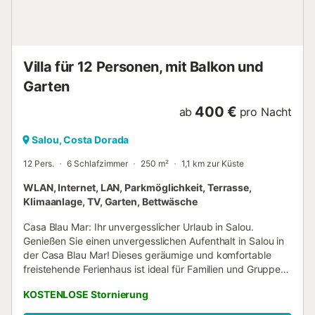
de crédit sera également requise. Remboursable 14 jours
après le départ. Il est obligatoire d'effectuer
l'enregistrement en ligne avant votre arrivée pour pouvoir
récupérer les clés du logement. Internet/Wi...
Villa für 12 Personen, mit Balkon und
Garten
400 €
ab
pro Nacht
Salou, Costa Dorada
12 Pers.
6 Schlafzimmer
250 m²
1,1 km zur Küste
WLAN, Internet, LAN, Parkmöglichkeit, Terrasse,
Klimaanlage, TV, Garten, Bettwäsche
Casa Blau Mar: Ihr unvergesslicher Urlaub in Salou.
Genießen Sie einen unvergesslichen Aufenthalt in Salou in
der Casa Blau Mar! Dieses geräumige und komfortable
freistehende Ferienhaus ist ideal für Familien und Gruppen
bis zu 12 Personen. Dank der hervorragenden Lage im
KOSTENLOSE Stornierung
Zentrum von Salou und nur wenige Gehminuten vom
Strand entfernt, können Sie das Meer, die Promenade und