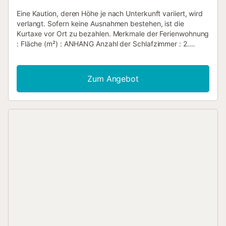
Eine Kaution, deren Höhe je nach Unterkunft variiert, wird
verlangt. Sofern keine Ausnahmen bestehen, ist die
Kurtaxe vor Ort zu bezahlen. Merkmale der Ferienwohnung
: Fläche (m²) : ANHANG Anzahl der Schlafzimmer : 2.
Anzahl der Sterne Balkon Heizung Klimaanlage
Gefrierschrank Waschmaschine Mikrowelle
Gemeinschaftspool Fernseher Terrasse Haustiere erlaubt
Zum Angebot
Grill Backofen Spülmaschine Internet Zugang Parkplatz
WLAN Kühlschrank Kaffeemaschine Wasserkocher
Bügelbrett und Bügeleisen Anzahl der Badezimmer : 1...