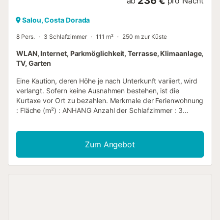
236 €
ab
pro Nacht
Salou, Costa Dorada
8 Pers.
3 Schlafzimmer
111 m²
250 m zur Küste
WLAN, Internet, Parkmöglichkeit, Terrasse, Klimaanlage,
TV, Garten
Eine Kaution, deren Höhe je nach Unterkunft variiert, wird
verlangt. Sofern keine Ausnahmen bestehen, ist die
Kurtaxe vor Ort zu bezahlen. Merkmale der Ferienwohnung
: Fläche (m²) : ANHANG Anzahl der Schlafzimmer : 3
Anzahl der Sterne Balkon Klimaanlage Gefrierschrank
Waschmaschine Mikrowelle Fernseher Terrasse Garten
Haustiere erlaubt Grill Backofen Internet Zugang Parkplatz
Zum Angebot
WLAN Kühlschrank Kaffeemaschine Anzahl der
Badezimmer : 1...