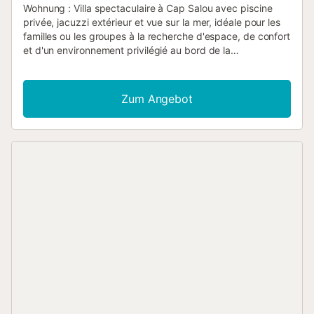
Wohnung : Villa spectaculaire à Cap Salou avec piscine
privée, jacuzzi extérieur et vue sur la mer, idéale pour les
familles ou les groupes à la recherche d'espace, de confort
et d'un environnement privilégié au bord de la
Méditerranée. Avec 150 m² de superficie et capacité pour
jusqu'à 14 personnes, le logement offre une distribution
ample et fonctionnelle, pensée pour profiter de vacances
Zum Angebot
confortables en groupe. Ses zones extérieures, avec
piscine privée et jacuzzi, sont parfaites pour se détendre,
se déconnecter et partager des moments spéciaux
pendant le séjour. La villa dispose de six chambres : deux
chambres avec lit double, trois chambres avec deux lits
simples chacune et une chambre avec lit superposé. De
plus, le salon dispose d'un canapé-lit double comme
espace de repos supplémentaire. Le logement dispose
également de trois salles de bains complètes avec
douche, ce qui offre plus de confort pour les familles
nombreuses. Une villa idéale pour profiter de la Costa
Dorada avec intimité, espace et vue sur la mer.
INFORMATIONS IMPORTANTES À PRENDRE EN COMPTE
Taxe de séjour non incluse dans le prix. Le paiement sera
demandé avant l'arrivée. Une caution de 1000€ par carte