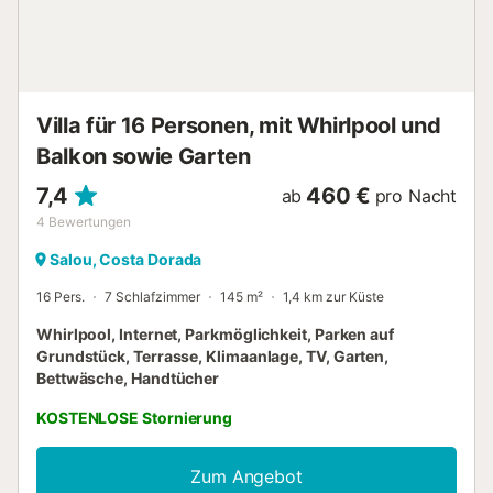
Klimaanlage und Insektenschutzgitter in allen
Schlafzimmern und Wohnzimmer. Gut erzogene Hunde
sind sehr willkommen. Das Haus und Grundstück werden
mit Solarenergie betrieben.Auf dem Grundstück besteht
zudem eine Reitmöglichkeit mit Pferden und einem Pony.
Villa für 16 Personen, mit Whirlpool und
Die Anreise mit eine...
Balkon sowie Garten
7,4
460 €
ab
pro Nacht
4
Bewertungen
Salou, Costa Dorada
16 Pers.
7 Schlafzimmer
145 m²
1,4 km zur Küste
Whirlpool, Internet, Parkmöglichkeit, Parken auf
Grundstück, Terrasse, Klimaanlage, TV, Garten,
Bettwäsche, Handtücher
KOSTENLOSE Stornierung
Zum Angebot