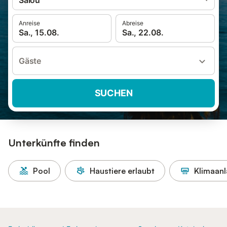
Salou
Anreise
Abreise
Sa., 15.08.
Sa., 22.08.
Gäste
SUCHEN
Unterkünfte finden
Pool
Haustiere erlaubt
Klimaan