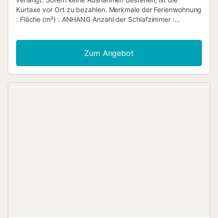
Kurtaxe vor Ort zu bezahlen. Merkmale der Ferienwohnung
: Fläche (m²) : ANHANG Anzahl der Schlafzimmer :
ANHANG Anzahl der Sterne Klimaanlage Gefrierschrank
Waschmaschine Mikrowelle Gemeinschaftspool Fernseher
Haustiere erlaubt Backofen Spülmaschine Internet Zugang
Zum Angebot
Parkplatz WLAN Kühlschrank Bügelbrett und Bügeleisen
Anzahl der Badezimmer : 1...