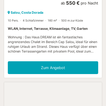
550 €
ab
pro Nacht
Salou, Costa Dorada
10 Pers.
4 Schlafzimmer
160 m²
500 m zur Küste
WLAN, Internet, Terrasse, Klimaanlage, TV, Garten
Wohnung : Das Haus DREAM ist ein fantastisches
angrenzendes Chalet im Bereich Cap Salou, ideal für einen
ruhigen Urlaub am Strand. Dieses Haus verfügt über einen
schönen Terrassengarten mit privatem Pool, ideal zum
Entspannen und Genießen der Sonne. - Schwimmbad:
Nicht verfügbar vom 1. November bis 30. April. Prüfen Sie
die Verfügbarkeit. Das Haus ist auf zwei Etagen verteilt
Zum Angebot
und verfügt über vier Schlafzimmer, zwei Badezimmer und
eine geräumige Toilette. Das Hauptschlafzimmer mit einem
runden Bett verfügt über ein eigenes Bad mit Badewanne
und einen großen Ankleideraum. Die anderen Zimmer
haben zwei Hochzeitsbetten und eines mit zwei
Einzelbetten. Die Küche ist unabhängig und sehr
geräumig, ausgestattet mit allen notwendigen Utensilien
und Geräten, einschließlich einer Geschirrspülmaschine.