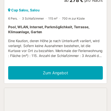
278 €
ab
pro Nacht
Cap Salou, Salou
6 Pers.
3 Schlafzimmer
115 m²
700 m zur Küste
Pool, WLAN, Internet, Parkmöglichkeit, Terrasse,
Klimaanlage, Garten
Eine Kaution, deren Höhe je nach Unterkunft variiert, wird
verlangt. Sofern keine Ausnahmen bestehen, ist die
Kurtaxe vor Ort zu bezahlen. Merkmale der Ferienwohnung
: Fläche (m²) : 115. Anzahl der Schlafzimmer : 3 Anzahl der
Sterne Heizung Klimaanlage Gefrierschrank
Waschmaschine Mikrowelle Gemeinschaftspool Terrasse
Garten Grill Backofen Spülmaschine Internet Zugang
Zum Angebot
Parkplatz WLAN Kühlschrank Kaffeemaschine
Wasserkocher Bügelbrett und Bügeleisen Anzahl der
Badezimmer : 1 Haustiere nicht erlaubt...