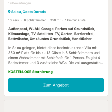
19
Bewertungen
Salou, Costa Dorada
13 Pers.
6 Schlafzimmer
350 m²
1 km zur Küste
Außenpool, WLAN, Garage, Parken auf Grundstück,
Klimaanlage, TV, Satelliten-TV, Garten, Barrierefrei,
Bettwäsche, Umzäuntes Grundstück, Handtücher
In Salou gelegen, bietet diese beeindruckende Villa mit
350 m² Platz für bis zu 13 Gäste in 6 Schlafzimmern und
einem Wohnzimmer mit Schlafsofa für 1 Person. Es gibt 4
Badezimmer und 3 zusätzliche WCs. Die voll ausgestattete
Küche verfügt über eine Spülmaschine. Zur Ausstattung
KOSTENLOSE Stornierung
gehören Highspeed-WLAN für Videokonferenzen,
Klimaanlage, Ventilator, Fernseher mit Streamingdiensten,
Waschmaschine, Trockner, Spielkonsole und ein
Zum Angebot
Arbeitsplatz. Für Familien stehen gemeinschaftlich
genutzte Spielzeuge und Bücher für Kinder, ein Babybett
und ein Hochstuhl bereit. Im Außenbereich erwarten Sie
ein privater Garten, ein privater Außenpool, eine
überdachte und eine nicht überdachte Terrasse sowie 3