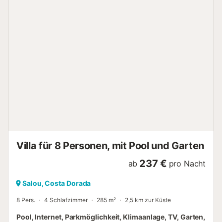
private Balkone. Eine Außendusche und ein privater Grill
sorgen für zusätzlichen Komfort. Genießen Sie den
schönen Meer- und Bergblick. Strand- und Poolhandtücher
werden bereitgestellt, ebenso 2 Fahrräder und Zugang zu
einem gemeinschaftlichen Spielplatz. Es stehen 2
gemeinschaftlich genutzte Stellplätze auf dem
Grundstück, 2 Garagenplätze und Parkmöglichkeiten auf
der Straße zur Verfügung. Maximal 5 Haustiere sind
erlaubt, Partys oder Events sind nicht gestattet. Weitere
Annehmlichkeiten: gemeinschaftlicher Fahrradraum und
gemeinschaftliche Ladestation für E-Autos. Ein Tennisplatz
ist in 15 Minuten zu Fuß erreichbar. Die Villa ist barrierefrei,
nur 4 Minuten vom Strand, 1 Minute vom Infinitum Gol...
Villa für 8 Personen, mit Pool und Garten
237 €
ab
pro Nacht
Salou, Costa Dorada
8 Pers.
4 Schlafzimmer
285 m²
2,5 km zur Küste
Pool, Internet, Parkmöglichkeit, Klimaanlage, TV, Garten,