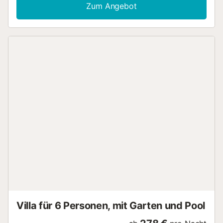
Terrasse Garten Haustiere erlaubt Grill Backofen
Zum Angebot
Spülmaschine Internet Zugang Parkplatz WLAN
Kühlschrank Kaffeemaschine Wasserkocher Bügelbrett
und Bügeleisen Anzahl der Badezimmer : 1...
Villa für 6 Personen, mit Garten und Pool