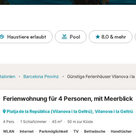
Haustiere erlaubt
Pool
8,0
& mehr
talonien
Barcelona Provinz
Günstige Ferienhäuser Vilanova i la
Ferienwohnung für 4 Personen, mit Meerblick
Platja de la República (Vilanova i la Geltrú), Vilanova i la Geltrú
4 Pers.
1 Schlafzimmer
45 m²
50 m zur Küste
WLAN
Internet
Parkmöglichkeit
TV
Bettwäsche
Handtücher