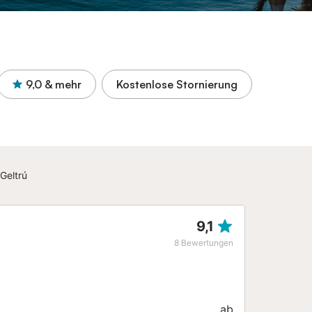
9,0
& mehr
Kostenlose Stornierung
 Geltrú
9,1
8
Bewertungen
ab