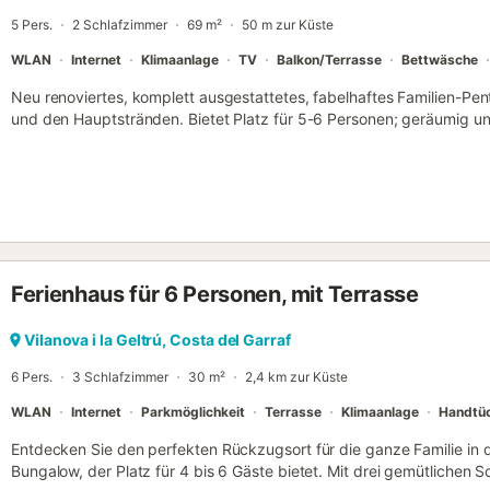
verwöhnen lassen. Für Aktivurlauber bietet der Campingplatz eine Vi
5 Pers.
2 Schlafzimmer
69 m²
50 m zur Küste
darunter Multisportplätze, ein Kinderspielplatz mit aufblasbarer Str
Tischtennisplatte, Tennisplätze, Minigolf u...
WLAN
Internet
Klimaanlage
TV
Balkon/Terrasse
Bettwäsche
Neu renoviertes, komplett ausgestattetes, fabelhaftes Familien-Pe
und den Hauptstränden. Bietet Platz für 5-6 Personen; geräumig un
nordischen Stil eingerichtet. Das Penthouse verfügt über Klimaanla
Dachterrasse. Die Wohnung besteht aus: einem Schlafzimmer mit D
einem Schlafzimmer mit zwei Einzelbetten, zwei vollwertigen Bade
Personen im Wohnbereich. Bitte beachten Sie, dass wir keine Party
Junggesellen-/Junggesellinnenabschiede. Offener Wohn- und Küche
Backofen, Herd, Geschirrspüler, Mikrowelle und komplett ausgestatt
Besteck etc. Wohn- und Esszimmer, das sich zu einem Balkon mit he
Ferienhaus für 6 Personen, mit Terrasse
Kostenloses WLAN-Internet. Eine wunderschöne Dachterrasse mit P
Yachthäfen, Strände und die Promenade. Ausgestattet mit Lounge-
für Mahlzeiten im Freien. Waschmaschine und Platz auf der Dachte
Vilanova i la Geltrú, Costa del Garraf
gibt kostenpflichtige Parkplätze auf der Straße. In der Straße unt
6 Pers.
3 Schlafzimmer
30 m²
2,4 km zur Küste
ausgezeichnete Fischrestaurants und Tapas-Bars. Der Zugang zur
Restaurants und tollen Strandbars befindet sich...
WLAN
Internet
Parkmöglichkeit
Terrasse
Klimaanlage
Handtü
Entdecken Sie den perfekten Rückzugsort für die ganze Familie in
Bungalow, der Platz für 4 bis 6 Gäste bietet. Mit drei gemütlichen 