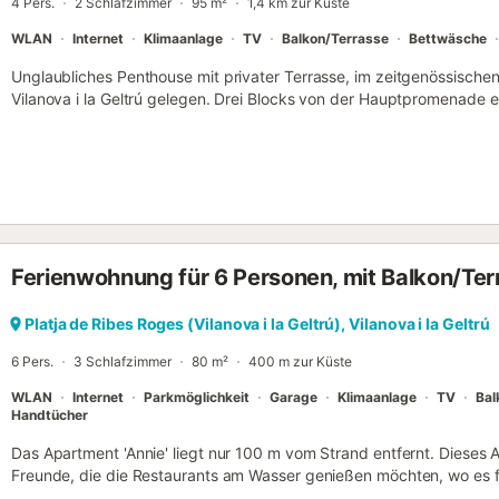
4 Pers.
2 Schlafzimmer
95 m²
1,4 km zur Küste
Wäscheständer. Der Warmwasserbereiter und der Herd sind elektr
KEINE GRUPPEN UNTER 25 JAHREN AKZEPTIE...
WLAN
Internet
Klimaanlage
TV
Balkon/Terrasse
Bettwäsche
Unglaubliches Penthouse mit privater Terrasse, im zeitgenössischen
Vilanova i la Geltrú gelegen. Drei Blocks von der Hauptpromenade 
Restaurants, Cafés und Geschäften. 15-20 Gehminuten zum Stran
Restaurants am Meer. 10 Gehminuten zum Bahnhof/Busbahnhof mit d
Minuten) nach Sitges und Barcelona. Wunderschönes, 2 Schlafzim
im Obergeschoss mit privater Dachterrasse. 2 Doppelschlafzimmer, 
Klimaanlage. Balkon vom Hauptschlafzimmer aus zugänglich. 2 mo
1 mit Badewanne und Duschkopfbrause). Geräumiger Wohn-/Essber
Deckenventilator. Flachbildfernseher mit spanischen Kanälen, aber e
Ferienwohnung für 6 Personen, mit Balkon/Ter
entsprechendes HDMI-Kabel angeschlossen werden. Doppelt vergla
Balkon, ideal für den morgendlichen Kaffee in der Sonne und um d
ausgestattete moderne Küche. Es gibt eine Heizung für die Winter
Platja de Ribes Roges (Vilanova i la Geltrú), Vilanova i la Geltrú
Glasfaser-WLAN. Bitte beachten Sie, dass sich die Wohnung im drit
6 Pers.
3 Schlafzimmer
80 m²
400 m zur Küste
große private Dachterrasse ist mit einem Essbereich, Sonnenliegen 
Wohnung bietet einen herrlichen Bl...
WLAN
Internet
Parkmöglichkeit
Garage
Klimaanlage
TV
Bal
Handtücher
Das Apartment 'Annie' liegt nur 100 m vom Strand entfernt. Dieses Ap
Freunde, die die Restaurants am Wasser genießen möchten, wo es f
Gerichte gibt, und natürlich einen tollen Strandurlaub verbringen 