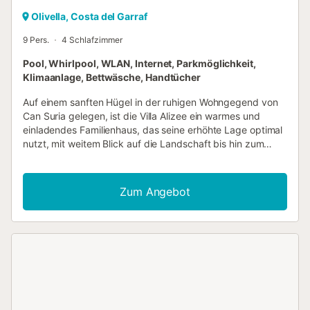
Olivella, Costa del Garraf
9 Pers.
4 Schlafzimmer
Pool, Whirlpool, WLAN, Internet, Parkmöglichkeit,
Klimaanlage, Bettwäsche, Handtücher
Auf einem sanften Hügel in der ruhigen Wohngegend von
Can Suria gelegen, ist die Villa Alizee ein warmes und
einladendes Familienhaus, das seine erhöhte Lage optimal
nutzt, mit weitem Blick auf die Landschaft bis hin zum
entfernten Schimmer des Meeres. Bei der Ankunft in der
Villa fällt sofort die ruhige, offene Atmosphäre auf, ein Ort,
der für langsame Morgen, ausgedehnte Mittagessen und
Zum Angebot
entspannte Abende im Freien konzipiert ist. Treten Sie ein,
und das Herz des Hauses öffnet sich zu einem hellen
Wohn- und Essbereich, wo große Fenster die umliegende
Landschaft einrahmen. Der Wohnbereich ist mit bequemen
Sofas, einem Smart-TV und liebevollen Details
ausgestattet, die das Einleben erleichtern. Direkt daneben
bietet der Essbereich Platz für bis zu acht Personen und
verbindet sich durch breite Türen nahtlos mit der
umlaufenden Terrasse, was die Grenze zwischen Innen