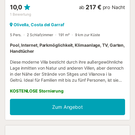
10,0
217 €
ab
pro Nacht
1
Bewertung
Olivella, Costa del Garraf
5 Pers.
2 Schlafzimmer
191 m²
9 km zur Küste
Pool, Internet, Parkmöglichkeit, Klimaanlage, TV, Garten,
Handtücher
Diese moderne Villa besticht durch ihre außergewöhnliche
Lage inmitten von Natur und anderen Villen, aber dennoch
in der Nähe der Strände von Sitges und Vilanova i la
Geltrú. Ideal für Familien mit bis zu fünf Personen, ist sie
die perfekte Wahl für einen Urlaub an der Costa Dorada.
KOSTENLOSE Stornierung
Das Haus verfügt über zwei geräumige Doppelzimmer,
eines davon mit einem Einzelbett, das sich in ein
Schlafsofa verwandeln lässt. Im Obergeschoss befindet
Zum Angebot
sich ein helles und elegantes Wohn-/Esszimmer mit
Fernseher und spektakulärem Blick auf den Pool und die
Berge. Die Villa bietet eine gut ausgestattete offene Küche
mit allen notwendigen Utensilien und einem Geschirrspüler.
Haustiere sind willkommen. Es gibt zwei Badezimmer,