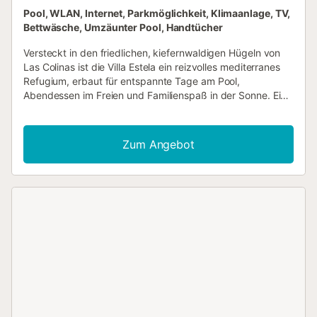
Pool, WLAN, Internet, Parkmöglichkeit, Klimaanlage, TV,
Bettwäsche, Umzäunter Pool, Handtücher
Versteckt in den friedlichen, kiefernwaldigen Hügeln von
Las Colinas ist die Villa Estela ein reizvolles mediterranes
Refugium, erbaut für entspannte Tage am Pool,
Abendessen im Freien und Familienspaß in der Sonne. Eine
Treppe oder die schräge Auffahrt führt Sie zum Eingang,
wo Sonnenlicht in einen hellen, offenen Wohn- und
Essbereich fällt. Die angrenzende Küche ist komplett
Zum Angebot
ausgestattet und öffnet sich zur vorderen Terrasse, wo Ihr
Morgenkaffee mit Blick auf die Hügel serviert wird. Auf
dieser Etage befinden sich drei Schlafzimmer, darunter
eine Master-Suite mit direktem Zugang zum Pool. Im
Obergeschoss bietet ein riesiges offenes Familienzimmer
flexible Unterkünfte, komplett mit eigenem Bad, einer
privaten Terrasse und tragbarer Klimaanlage. Draußen
thront der Salzwasserpool im Zentrum des Geschehens,
flankiert von Sonnenliegen, einer Tischtennisplatte und
schattigen Plätzen zum Entspannen. Auf einer Seite des
Hauses wird eine 35 m² große Terrasse mit eingebautem
Grill und überdachtem Essbereich zum Herzstück der