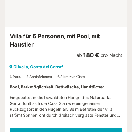
Mahlzeiten. Für energiegeladene junge Leute gibt es ein
Trampolin, einen Basketballkorb, eine Schaukel und viel
freien Platz zum Toben. Trotz seiner ruhigen Lage ist die
Villa Estela nur fünfzehn Autominuten vom lebhaften
Ferienort Sitges entfernt, mit seinen geschäftigen
Stränden, der pulsierenden Restaurantszene und dem
Villa für 6 Personen, mit Pool, mit
kulturellen Charme. Umgeben von Weinbergen,...
Haustier
180 €
ab
pro Nacht
Olivella, Costa del Garraf
6 Pers.
3 Schlafzimmer
6,8 km zur Küste
Pool, Parkmöglichkeit, Bettwäsche, Handtücher
Eingebettet in die bewaldeten Hänge des Naturparks
Garraf fühlt sich die Casa Sian wie ein geheimer
Rückzugsort in den Hügeln an. Beim Betreten der Villa
strömt Sonnenlicht durch dreifach verglaste Fenster und
wirft warmes Licht auf die entspannten, charaktervollen
Innenräume. Der Wohn- und Essbereich ist leger und