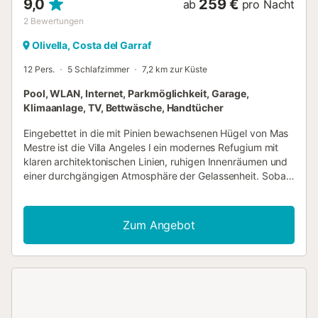
9,0
259 €
ab
pro Nacht
2
Bewertungen
Olivella, Costa del Garraf
12 Pers.
5 Schlafzimmer
7,2 km zur Küste
Pool, WLAN, Internet, Parkmöglichkeit, Garage,
Klimaanlage, TV, Bettwäsche, Handtücher
Eingebettet in die mit Pinien bewachsenen Hügel von Mas
Mestre ist die Villa Angeles I ein modernes Refugium mit
klaren architektonischen Linien, ruhigen Innenräumen und
einer durchgängigen Atmosphäre der Gelassenheit. Sobald
man die Eingangstür durchschreitet, eröffnet sich die Villa
in mehreren Ebenen, geprägt von sanften, neutralen
Farbtönen, riesigen Fenstern und einladenden Räumen, die
Zum Angebot
sich zum Garten hin öffnen. Der Wohnbereich ist hell und
gesellig und geht nahtlos in eine hochwertig ausgestattete
Küche über, die alles bietet, was man für lange, gemütliche
Mahlzeiten benötigt. Ein Aufzug verbindet alle Etagen,
vom gemütlichen Fernsehzimmer und Spielzimmer im
Untergeschoss bis zur Suite im Obergeschoss mit eigener
Terrasse und Whirlpool. Draußen erstreckt sich der Garten