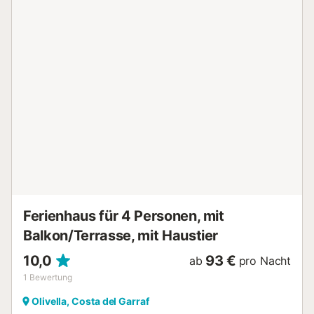
eines davon mit Whirlpool für zwei Personen. Hinweis: Für
einen späten Check-in nach 23:00 Uhr wird eine Gebühr
von 15 Euro pro Stunde erhoben. Diese Wohnung wird zum
Erhalt der Ruhe nicht an Gruppen mit Jugendlichen
vermietet Reservierungen für Gruppen oder Gesellschaften
von Personen unter 30 Jahren sind nicht gestattet Das
Organisieren von Studentenfeiern,
Junggesellenabschieden und Trinkfeiern ist in diesem
Haus verboten Nur für Erwachsene - Mindestalter der
Gäste 30 Jahre. Zwischen 22:00 - 10:00 und 22:00 -
10:00 wird von den Gästen erwartet, dass sie die Ruhe
respektieren und den Lärm begrenzen Bitte beachten Sie,
dass Veranstaltungen, gewerbliche Aktivitäten oder
Partys...
Ferienhaus für 4 Personen, mit
Balkon/Terrasse, mit Haustier
10,0
93 €
ab
pro Nacht
1
Bewertung
Olivella, Costa del Garraf