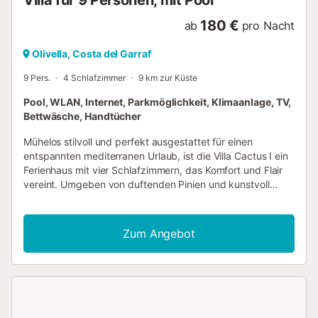
Villa für 9 Personen, mit Pool
180 €
ab
pro Nacht
Olivella, Costa del Garraf
9 Pers.
4 Schlafzimmer
9 km zur Küste
Pool, WLAN, Internet, Parkmöglichkeit, Klimaanlage, TV,
Bettwäsche, Handtücher
Mühelos stilvoll und perfekt ausgestattet für einen
entspannten mediterranen Urlaub, ist die Villa Cactus I ein
Ferienhaus mit vier Schlafzimmern, das Komfort und Flair
vereint. Umgeben von duftenden Pinien und kunstvoll
angelegten Gärten bietet dieser zeitgemäße Rückzugsort
Platz für bis zu acht Gäste und verfügt über einen offenen
Grundriss, klimatisierte Innenräume und einen nahtlosen
Zum Angebot
Übergang zwischen Innen- und Außenbereich. Im Herzen
des Anwesens befindet sich ein individuell gestalteter
Freiformpool, flankiert von glatten Steinterrassen und fünf
Sonnenliegen – eine private Oase für sonnenverwöhnte
Tage. Eine große Außenterrasse mit Grill und Holzofen
macht Mahlzeiten zum Vergnügen, während ein privates