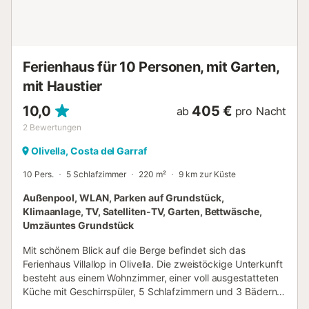
Ferienhaus für 10 Personen, mit Garten,
mit Haustier
10,0
405 €
ab
pro Nacht
2
Bewertungen
Olivella, Costa del Garraf
10 Pers.
5 Schlafzimmer
220 m²
9 km zur Küste
Außenpool, WLAN, Parken auf Grundstück,
Klimaanlage, TV, Satelliten-TV, Garten, Bettwäsche,
Umzäuntes Grundstück
Mit schönem Blick auf die Berge befindet sich das
Ferienhaus Villallop in Olivella. Die zweistöckige Unterkunft
besteht aus einem Wohnzimmer, einer voll ausgestatteten
Küche mit Geschirrspüler, 5 Schlafzimmern und 3 Bädern
sowie einem Gäste-WC und bietet somit Platz für 10