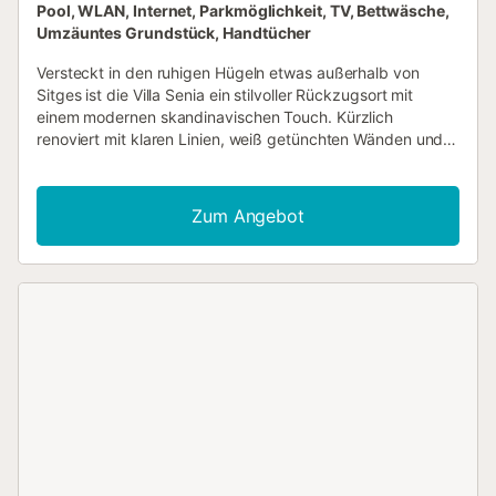
Pool, WLAN, Internet, Parkmöglichkeit, TV, Bettwäsche,
Umzäuntes Grundstück, Handtücher
Versteckt in den ruhigen Hügeln etwas außerhalb von
Sitges ist die Villa Senia ein stilvoller Rückzugsort mit
einem modernen skandinavischen Touch. Kürzlich
renoviert mit klaren Linien, weiß getünchten Wänden und
warmen Terrakotta-Böden strahlt diese Villa natürliches
Licht und unaufdringlichen Luxus aus. Ihre erhöhte Lage
bietet einen weiten Blick über die kiefernbedeckten Hänge
Zum Angebot
des Naturparks Garraf, eine ruhige Zuflucht, und doch nur
wenige Minuten von der lebendigen Küste entfernt. Die
Villa erstreckt sich über zwei Ebenen und bietet vier helle
und luftige Schlafzimmer, drei moderne Badezimmer und
einen offenen Wohnbereich, der nahtlos auf
sonnenverwöhnte Terrassen übergeht. Die elegante Küche
ist komplett für Familienessen ausgestattet und bietet
direkten Zugang zum Essbereich im Freien. Die
minimalistische Lounge lädt zu entspannten Morgen bei
einem Kaffee oder gemütlichen Abenden bei einem Glas
Cava ein, alles bei Blick durch bodentiefe Fenster. Treten
Sie nach draußen, um einen privaten Pool mit
Liegestühlen, einen schattigen Loungebereich und einen