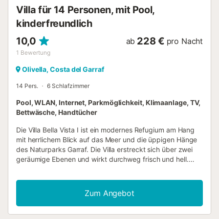
Anbindung an Kultur, Küste und Landschaft suchen.
Villa für 14 Personen, mit Pool,
Ausstattung: Erdgeschoss – Offener Wohn- und Essbereich
mit einem bequemen Sofa, einem Sessel, einem
kinderfreundlich
Couchtisch ...
10,0
228 €
ab
pro Nacht
1
Bewertung
Olivella, Costa del Garraf
14 Pers.
6 Schlafzimmer
Pool, WLAN, Internet, Parkmöglichkeit, Klimaanlage, TV,
Bettwäsche, Handtücher
Die Villa Bella Vista I ist ein modernes Refugium am Hang
mit herrlichem Blick auf das Meer und die üppigen Hänge
des Naturparks Garraf. Die Villa erstreckt sich über zwei
geräumige Ebenen und wirkt durchweg frisch und hell.
Weiße Wände, Terrakotta-Fliesenböden und klare,
zeitgemäße Möbel schaffen eine entspannte mediterrane
Atmosphäre. Wenn Sie die obere Ebene betreten, werden
Zum Angebot
Sie von einem gemütlichen Loungebereich mit raumhohen
Fenstern begrüßt, die die Landschaft wie ein Gemälde
einrahmen. Es gibt sogar einen Kickertisch und eine Wand