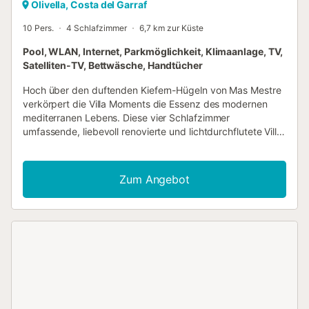
Olivella, Costa del Garraf
10 Pers.
4 Schlafzimmer
6,7 km zur Küste
Pool, WLAN, Internet, Parkmöglichkeit, Klimaanlage, TV,
Satelliten-TV, Bettwäsche, Handtücher
Hoch über den duftenden Kiefern-Hügeln von Mas Mestre
verkörpert die Villa Moments die Essenz des modernen
mediterranen Lebens. Diese vier Schlafzimmer
umfassende, liebevoll renovierte und lichtdurchflutete Villa
bietet einladende Innenräume und einen
atemberaubenden Blick über den Garraf-Naturpark. Der
offene Wohnbereich ist hell und luftig, mit breiten Fenstern,
Zum Angebot
die das Freie hereinholen, und einem zentralen Kamin für
kühlere Abende. Die voll ausgestattete Küche mit direktem
Zugang zur Terrasse ermöglicht mühelose Frühstück im
Freien. Die Villa bietet Platz für bis zu zehn Gäste und ist
ideal für Familien und Freunde. Die Schlafzimmer sind
ruhig und mit Klimaanlage angenehm kühl, einschließlich
einer separaten Gartensuite für zusätzliche Privatsphäre.
Die Außenbereiche sind ein echtes Highlight: ein
glitzernder Privatpool, gesäumt von Liegestühlen, und ein