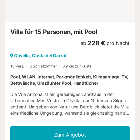
Umgebung sind Strände, Restaurants und Angebote in
Sitges in wenigen Autominuten erreichbar – so verbinden
Sie Erholung und Freizeit. In der Umgebung entdecken Sie
Wanderwege, Aussichtspunkte, Weingüter und
Sehenswürdigkeiten wie das buddhistische Kloster Garraf.
Villa für 15 Personen, mit Pool
Bei Ihrer Ankunft erhalten Sie Informatione...
228 €
ab
pro Nacht
Olivella, Costa del Garraf
15 Pers.
6 Schlafzimmer
6,9 km zur Küste
Pool, WLAN, Internet, Parkmöglichkeit, Klimaanlage, TV,
Bettwäsche, Umzäunter Pool, Handtücher
Die Villa Arizona ist ein geräumiges Landhaus in der
Urbanisation Mas Mestre in Olivella, nur 10 km von Sitges
entfernt. Umgeben von Natur und Bergblick bietet die Villa
eine friedliche Umgebung, während sie gleichzeitig nah an
der Küste liegt. Die 400 m² große Immobilie, die
größtenteils auf einer Ebene angelegt ist, ist darauf
ausgelegt, ein einfaches Leben im Innen- und
Zum Angebot
Außenbereich zu ermöglichen. Sie bietet Platz für bis zu