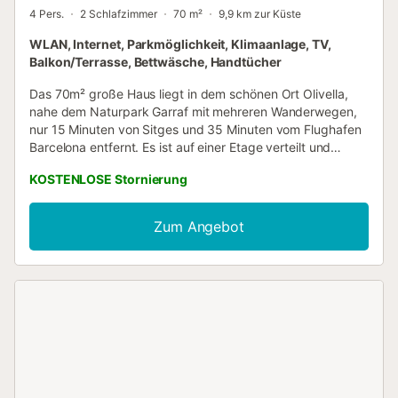
4 Pers.
2 Schlafzimmer
70 m²
9,9 km zur Küste
WLAN, Internet, Parkmöglichkeit, Klimaanlage, TV,
Balkon/Terrasse, Bettwäsche, Handtücher
Das 70m² große Haus liegt in dem schönen Ort Olivella,
nahe dem Naturpark Garraf mit mehreren Wanderwegen,
nur 15 Minuten von Sitges und 35 Minuten vom Flughafen
Barcelona entfernt. Es ist auf einer Etage verteilt und
verfügt über eine große Terrasse mit Bergblick und Grill.
KOSTENLOSE Stornierung
Die beiden Schlafzimmer sind mit zwei Doppelbetten
ausgestattet. Es gibt ein komplettes Badezimmer mit
Dusche, eine voll ausgestattete Küche, Waschmaschine,
Zum Angebot
Geschirrspüler, Dolce Gusto Kaffeemaschine, Klimaanlage,
Winterheizung, Kamin, Smart-TV mit Streaming-Dienst
(Netflix), WLAN im gesamten Haus, Bettwäsche und
Handtücher inklusive sowie einen privaten Außenstellplatz.
Die Schlüsselübergabe erfolgt nach 16 Uhr über einen
Schlüsseltresor. Es handelt sich um eine rauchfreie
Wohnung. Haustiere sind gegen eine zusätzliche Gebühr
von 30 € pro Tier (maximal zwei) willkommen. Beim
Check-in werden die Kurtaxe von 1,00 € pro Person und
Nacht sowie die Dokumentation erhoben, und wir stehen