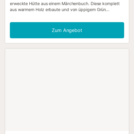
erweckte Hütte aus einem Märchenbuch. Diese komplett
aus warmem Holz erbaute und von üppigem Grün
umgebene, modernisierte Holzhütte bietet Ruhe,
Privatsphäre und allen Komfort eines Zuhauses – mit dem
gewissen Etwas. Wenn Sie durch die Eingangstür treten,
Zum Angebot
werden Sie von einem hellen, offenen Wohn- und
Essbereich empfangen, von dem aus eine moderne Küche
direkt auf eine einladende Außenterrasse führt. Die
Innenräume verbinden rustikalen Charme mit klaren,
modernen Oberflächen, weiß getünchten Wänden,
Holzböden und großen Fenstern, die Sonnenlicht
hereinlassen und den Ausblick freigeben. Es gibt drei
komfortable Schlafzimmer auf zwei Ebenen sowie einen
zusätzlichen Anbau, der ideal für Kinder ist. Der
Außenbereich ist ebenso durchdacht gestaltet: ein
Swimmingpool, ein sprudelnder Whirlpool, Liegestühle im
Schatten der Bäume und ein von einer Pergola
überdachter Essbereich mit Grill und Sitzgelegenheiten.
Eingebettet in die Natur und doch nur zwanzig Minuten
von Sitges und fünfundvierzig Minuten von Barcelona
entfernt, ist Casa Mokki perfekt für Familien oder kleine
Gruppen, die einen ruhigen Rückzugsort mit guter