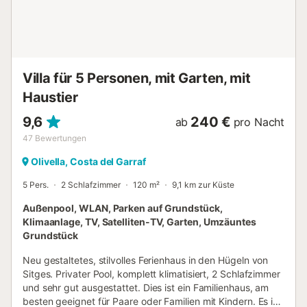
Essbereich im Freien für laue mediterrane Nächte zu
entdecken. Ob Sie in der Sonne baden oder unter den
Sternen speisen, diese Villa bietet gleichermaßen Komfort
und Gelassenheit. Die Villa Senia ist perfekt für Familien
oder Gruppen von Freunden und bietet einfachen Zugang
Villa für 5 Personen, mit Garten, mit
zu den Stränden, Boutiquen und Restaurants von Sitg...
Haustier
9,6
240 €
ab
pro Nacht
47
Bewertungen
Olivella, Costa del Garraf
5 Pers.
2 Schlafzimmer
120 m²
9,1 km zur Küste
Außenpool, WLAN, Parken auf Grundstück,
Klimaanlage, TV, Satelliten-TV, Garten, Umzäuntes
Grundstück
Neu gestaltetes, stilvolles Ferienhaus in den Hügeln von
Sitges. Privater Pool, komplett klimatisiert, 2 Schlafzimmer
und sehr gut ausgestattet. Dies ist ein Familienhaus, am
besten geeignet für Paare oder Familien mit Kindern. Es ist