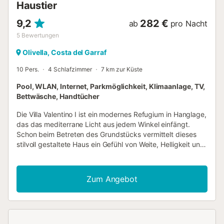
Haustier
9,2
282 €
ab
pro Nacht
5
Bewertungen
Olivella, Costa del Garraf
10 Pers.
4 Schlafzimmer
7 km zur Küste
Pool, WLAN, Internet, Parkmöglichkeit, Klimaanlage, TV,
Bettwäsche, Handtücher
Die Villa Valentino I ist ein modernes Refugium in Hanglage,
das das mediterrane Licht aus jedem Winkel einfängt.
Schon beim Betreten des Grundstücks vermittelt dieses
stilvoll gestaltete Haus ein Gefühl von Weite, Helligkeit und
Verbundenheit mit der Natur. Die Villa erstreckt sich über
drei Ebenen, und dank ihrer verglasten Fassade bietet
jeder Raum einen atemberaubenden Blick über die mit
Zum Angebot
Pinien bewachsenen Hügel des Naturparks Garraf. Die
Innenräume wirken frisch und offen, sind minimalistisch
gestaltet, aber reich an Komfort, mit einer natürlichen
Farbpalette und hochwertiger Einrichtung. Im