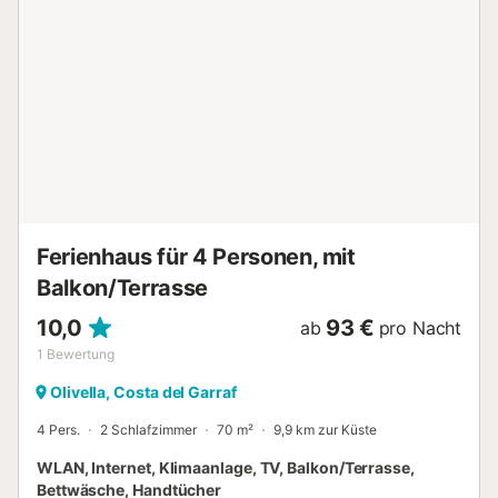
und Außen verschwimmen lässt. Die Küche befindet sich
neben dem Hauptwohnraum und ist komplett für
entspanntes Kochen im Urlaub ausgestattet, mit modernen
Geräten, viel Arbeitsfläche und direktem Zugang zur
Terrasse, ideal, um das Frühstück nach draußen zu tragen
oder Kinder beim Spielen im Blick zu behalten. Auf dieser
Ebene befinden sich drei gut ausgestattete Schlafzimmer
entlang eines ruhigen Korridors: ein gemütliches
Zweibettzimmer und zwei Doppelzimmer, alle mit
Klimaanlage, Moskitonetzen und beruhigendem Blick...
Ferienhaus für 4 Personen, mit
Balkon/Terrasse
10,0
93 €
ab
pro Nacht
1
Bewertung
Olivella, Costa del Garraf
4 Pers.
2 Schlafzimmer
70 m²
9,9 km zur Küste
WLAN, Internet, Klimaanlage, TV, Balkon/Terrasse,
Bettwäsche, Handtücher