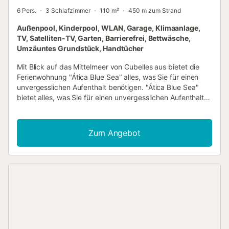
6 Pers.
3 Schlafzimmer
110 m²
450 m zum Strand
Außenpool, Kinderpool, WLAN, Garage, Klimaanlage,
TV, Satelliten-TV, Garten, Barrierefrei, Bettwäsche,
Umzäuntes Grundstück, Handtücher
Mit Blick auf das Mittelmeer von Cubelles aus bietet die
Ferienwohnung "Ática Blue Sea" alles, was Sie für einen
unvergesslichen Aufenthalt benötigen. "Ática Blue Sea"
bietet alles, was Sie für einen unvergesslichen Aufenthalt
benötigen. Mit einer Größe von 110 m2 verfügt diese
Unterkunft über ein Wohnzimmer, eine voll ausgestattete
Küche, 3 Schlafzimmer und 2 Bäder, die gemütlich 6
Zum Angebot
Personen beherbergen können. Darüber hinaus verfügt es
über Highspeed-Wi-Fi, ideal für Videoanrufe, Klimaanlage,
Waschmaschine, Kühlschrank, Geschirrspüler,
Kapselkaffeemaschine und Mikrowelle, etc. Die
Ferienwohnung bietet auch Zugang zu einem
gemeinsamen Außenbereich mit Swimmingpool,
Kinderpool und Außendusche. Privilegierte Lage: Die
Ferienwohnung liegt strategisch günstig in der Nähe von
wichtigen Zentren wie Barcelona, Sitges, Vilanova i la