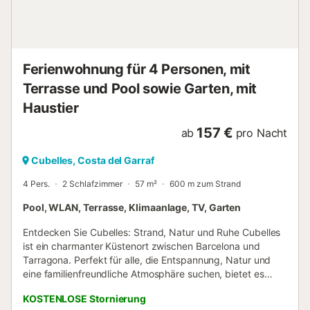
Ferienwohnung für 4 Personen, mit
Terrasse und Pool sowie Garten, mit
Haustier
157 €
ab
pro Nacht
Cubelles, Costa del Garraf
4 Pers.
2 Schlafzimmer
57 m²
600 m zum Strand
Pool, WLAN, Terrasse, Klimaanlage, TV, Garten
Entdecken Sie Cubelles: Strand, Natur und Ruhe Cubelles
ist ein charmanter Küstenort zwischen Barcelona und
Tarragona. Perfekt für alle, die Entspannung, Natur und
eine familienfreundliche Atmosphäre suchen, bietet es
ruhige Strände, malerische Wanderwege und eine
KOSTENLOSE Stornierung
ausgezeichnete lokale Küche. Apartment mit Pool,