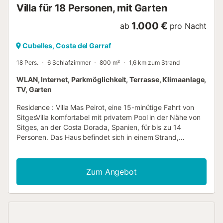
der So...
Villa für 18 Personen, mit Garten
1.000 €
ab
pro Nacht
Cubelles, Costa del Garraf
18 Pers.
6 Schlafzimmer
800 m²
1,6 km zum Strand
WLAN, Internet, Parkmöglichkeit, Terrasse, Klimaanlage,
TV, Garten
Residence : Villa Mas Peirot, eine 15-minütige Fahrt von
SitgesVilla komfortabel mit privatem Pool in der Nähe von
Sitges, an der Costa Dorada, Spanien, für bis zu 14
Personen. Das Haus befindet sich in einem Strand,
ländlichen, bewaldeten und Wohngebiet. Eine Kaution,
deren Höhe je nach Unterkunft variiert, wird verlangt.
Sofern keine Ausnahmen bestehen, ist die Kurtaxe vor Ort
Zum Angebot
zu bezahlen. Merkmale der Ferienwohnung : Fläche (m²) :
ANHANG Heizung Klimaanlage Waschmaschine Mikrowelle
Fernseher Terrasse Haustiere nicht erlaubt Garten Grill
Backofen Spülmaschine Wäschetrockner Privater
Swimmingpool Internet Zugang WLAN Anzahl der