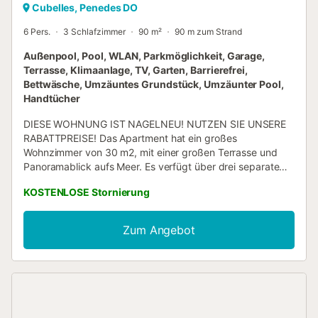
Cubelles, Penedes DO
6 Pers.
3 Schlafzimmer
90 m²
90 m zum Strand
Außenpool, Pool, WLAN, Parkmöglichkeit, Garage,
Terrasse, Klimaanlage, TV, Garten, Barrierefrei,
Bettwäsche, Umzäuntes Grundstück, Umzäunter Pool,
Handtücher
DIESE WOHNUNG IST NAGELNEU! NUTZEN SIE UNSERE
RABATTPREISE! Das Apartment hat ein großes
Wohnzimmer von 30 m2, mit einer großen Terrasse und
Panoramablick aufs Meer. Es verfügt über drei separate
Schlafzimmer, eines mit einem Ensuite-Badezimmer. Es
KOSTENLOSE Stornierung
gibt viel Stauraum und Kleiderschränke in allen
Schlafzimmern. Die Ferienwohnung hat Zentralheizung und
Klimaanlage in jedem Raum. Sie ist kinderfreundlich,
Zum Angebot
Hochstuhl und Kinderbett sind verfügbar. Die Küche ist
vollständig ausgerüstet. Die Wohnung verfügt über eine 20
m² große Terrasse, die direkt vom Wohnzimmer aus
zugänglich ist und sich ideal zum privaten Sonnenbaden
oder für ein romantisches Abendessen eignet. Ihnen steht
ein großer Privatgarten mit Spielplatz, ein Sportplatz und