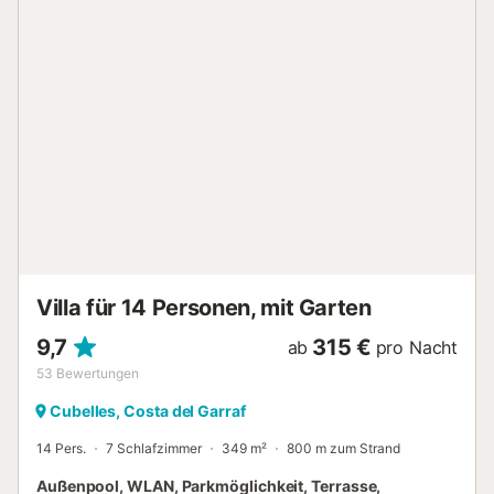
Spielzimmer mit 5 Betten, in dem 3 weitere Betten als
Zustellbetten aufgestellt werden können. Es hat auch 3
Badezimmer und 1 WC. * Internet Router kostenloses WiFi.
* Endreinigung 50,00 € Bei Schlüsselübergabe. * Kurtaxe
0,90 € pro Person und Tag Über 16 Jahre. * Kaution 250 €
(OPTIONAL: Bettwäsche und Handtücher 11 € pro Person
und Aufenthalt) Sehr ruhige Gegend mit guter Aussicht.
Urbanisierung mit der Stadt verbunden. Bushaltestelle
wenige Meter entfernt Diese Villa ist ideal für einen guten
Familienurlaub oder in Begleitung von Freunden....
Villa für 14 Personen, mit Garten
9,7
315 €
ab
pro Nacht
53
Bewertungen
Cubelles, Costa del Garraf
14 Pers.
7 Schlafzimmer
349 m²
800 m zum Strand
Außenpool, WLAN, Parkmöglichkeit, Terrasse,