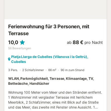
und Meerblick. Das Äußere des Hauses lädt zu
unvergesslichen Momenten ein. Von der Küche und dem
Esszimmer gibt es Zugang zu einem Balkon, der zu einer
Treppe zum Schwimmbad oder zum Garten führt, ideale
Räume für Entspannung und Outdoor-Spaß. Der Garten,
Ferienwohnung für 3 Personen, mit
perfekt eingerichtet und mit Grillmöglichkeiten, bietet die
ideale Umgeb...
Terrasse
10,0
88 €
ab
pro Nacht
56
Bewertungen
Platja Llarga de Cubelles (Vilanova i la Geltrú),
Cubelles
3 Pers.
2 Schlafzimmer
66 m²
90 m zum Strand
WLAN, Parkmöglichkeit, Terrasse, Klimaanlage, TV,
Bettwäsche, Handtücher
Wohnung 100 Meter vom Meer und den Stränden entfernt.
1 Wohnzimmer mit verglaster Terrasse mit herrlichem
Meerblick, 2 Schlafzimmer, eines mit Blick auf die Straße
und das Meer, das zweite mit Fenster ohne Aussicht. 1