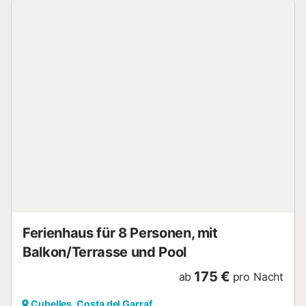
Check-in erfolgt ab 16 Uhr mit einem Code, den wir Ihnen
am selben Tag mitteilen. Es handelt sich um eine rauchfreie
Wohnung. Beim Einchecken werden Sie um die Kurtaxe
von 1,00 pro Person und Nacht sowie um die Unterlagen
gebeten. Gruppen von jungen Leuten unter 23 Jahren sind
nicht erlaubt. Wir stehen Ihnen fast 24 Stunden zur
Verfügung für alles, was Sie während Ihres Aufenthaltes
benötigen....
Ferienhaus für 8 Personen, mit
Balkon/Terrasse und Pool
175 €
ab
pro Nacht
Cubelles, Costa del Garraf