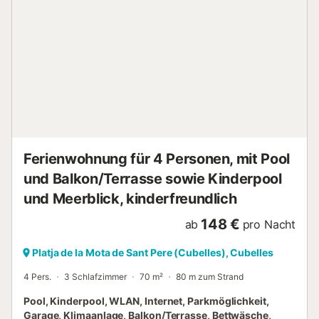
Zugang zu einer großen Terrasse, einem privaten
Swimmingpool und einem speziellen Grillbereich für
Mahlzeiten im Freien. Parken: Eine große private Garage
mit Platz für mehrere Fahrzeuge. Wichtiger saisonaler
Hinweis: Wassertemperatur Um ein transparentes Erlebnis
zu gewährleisten, möchten wir Sie über eine Besonderheit
der lokalen Infrastruktur während der Sommermonate
informieren. Aufgrund der intensiven Sonneneinstrahlung in
der Gegend wird das Wasser in den Leitungen tagsüber
natürlich von der Sonne erwärmt. Sommersaison:
Erfrischend kühl...
Ferienwohnung für 4 Personen, mit Pool
und Balkon/Terrasse sowie Kinderpool
und Meerblick, kinderfreundlich
148 €
ab
pro Nacht
Platja de la Mota de Sant Pere (Cubelles), Cubelles
4 Pers.
3 Schlafzimmer
70 m²
80 m zum Strand
Pool, Kinderpool, WLAN, Internet, Parkmöglichkeit,
Garage, Klimaanlage, Balkon/Terrasse, Bettwäsche,