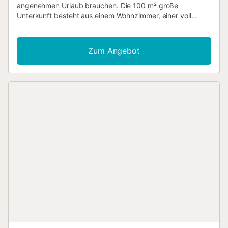
angenehmen Urlaub brauchen. Die 100 m² große
Unterkunft besteht aus einem Wohnzimmer, einer voll
ausgestatteten Küche mit Geschirrspüler, 3 Schlafzimmern
und 1 Bad sowie einem Gäste-WC und bietet somit Platz
für 6 Personen. Zur Ausstattung gehören außerdem
Zum Angebot
Highspeed-WLAN, ein Arbeitsbereich für Homeoffice,
Klimaanlage, Heizung, eine Waschmaschine sowie ein
Fernseher. Zu Ihrem privaten Außenbereich gehören ein
Garten, eine offene Terrasse, eine überdachte Terrasse
und ein Grill. Ein Parkplatz ist auf dem Grundstück
vorhanden. Weitere kostenlose Parkplätze sind auf der
Straße verfügbar. Familien mit Kindern sind willkommen.
Das Mitbringen von Haustieren ist nicht erlaubt. WLAN ist
verfügbar und für Videoanrufe geeignet.
Sicherheitskameras und/oder Audioaufnahmegeräte sind
auf dem Grundstück vorhanden. Feiern sind nicht erlaubt.
Eine Polizeidienststelle befindet sich 200 m von der
Unterkunft entfernt....