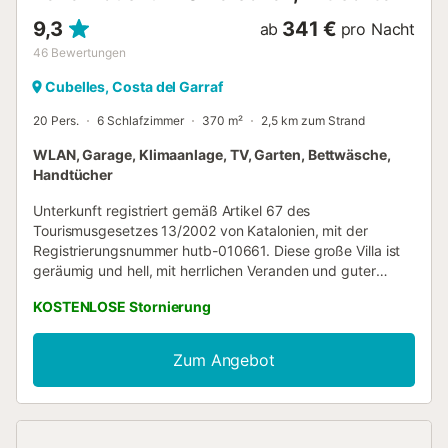
9,3
341 €
ab
pro Nacht
46
Bewertungen
Cubelles, Costa del Garraf
20 Pers.
6 Schlafzimmer
370 m²
2,5 km zum Strand
WLAN, Garage, Klimaanlage, TV, Garten, Bettwäsche,
Handtücher
Unterkunft registriert gemäß Artikel 67 des
Tourismusgesetzes 13/2002 von Katalonien, mit der
Registrierungsnummer hutb-010661. Diese große Villa ist
geräumig und hell, mit herrlichen Veranden und guter
Aussicht auf das Tal. Ein privater Pool von 8,5 x 5 m
KOSTENLOSE Stornierung
befindet sich neben dem Grillplatz. Die Villa verfügt über
alle Gartenmöbel, Stühle, Tische und Hängematten. Die
Villa verfügt über ein großes Wohnzimmer auf zwei Ebenen
Zum Angebot
und eine herrliche voll ausgestattete Küche mit Zugang zu
einer großen Veranda und direkt neben dem Essbereich.
Die Villa verfügt über 4 Doppelzimmer, 1 Doppelzimmer mit
einem weiteren Doppelbett und ein großes 70 m² großes