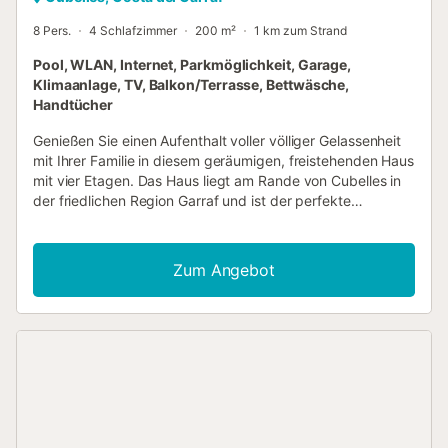
8 Pers.
4 Schlafzimmer
200 m²
1 km zum Strand
Pool, WLAN, Internet, Parkmöglichkeit, Garage,
Klimaanlage, TV, Balkon/Terrasse, Bettwäsche,
Handtücher
Genießen Sie einen Aufenthalt voller völliger Gelassenheit
mit Ihrer Familie in diesem geräumigen, freistehenden Haus
mit vier Etagen. Das Haus liegt am Rande von Cubelles in
der friedlichen Region Garraf und ist der perfekte
Zufluchtsort für alle, die abschalten und sich in einer
natürlichen Umgebung entspannen möchten, umrahmt von
wunderschönen Bergblick und nur wenige Minuten von der
Zum Angebot
Mittelmeerküste entfernt. Der Raum & Die
Annehmlichkeiten Das Haus ist auf seinen vier Ebenen auf
Komfort und Stil ausgelegt: Innenbereich: Warme
Parkettböden im gesamten Haus, Gasheizung für den
Winter und Hochgeschwindigkeits-WLAN. Klimatisierung:
Zu Ihrem Komfort sind das Wohnzimmer und zwei der
Hauptschlafzimmer mit Klimaanlage ausgestattet. Die
Schlafzimmer mit Einzelbetten verfügen über Ventilatoren,
um die Räume frisch zu halten. Außenbereich: Voller