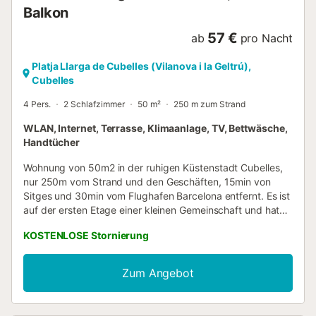
Balkon
57 €
ab
pro Nacht
Platja Llarga de Cubelles (Vilanova i la Geltrú),
Cubelles
4 Pers.
2 Schlafzimmer
50 m²
250 m zum Strand
WLAN, Internet, Terrasse, Klimaanlage, TV, Bettwäsche,
Handtücher
Wohnung von 50m2 in der ruhigen Küstenstadt Cubelles,
nur 250m vom Strand und den Geschäften, 15min von
Sitges und 30min vom Flughafen Barcelona entfernt. Es ist
auf der ersten Etage einer kleinen Gemeinschaft und hat
eine private Terrasse. Die zwei Schlafzimmer haben ein
KOSTENLOSE Stornierung
Doppelbett und zwei Einzelbetten. Es gibt ein komplettes
Badezimmer mit Dusche, eine voll ausgestattete Küche,
eine Nespresso-Kaffeemaschine, eine Waschmaschine,
Zum Angebot
eine Klimaanlage, eine Heizung für den Winter, einen
Fernseher mit Streaming-Service (Netflix), Wi-Fi im
gesamten Haus sowie Bettwäsche und Handtücher. Der