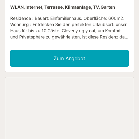
WLAN, Internet, Terrasse, Klimaanlage, TV, Garten
Residence : Bauart: Einfamilienhaus. Oberfläche: 600m2.
Wohnung : Entdecken Sie den perfekten Urlaubsort: unser
Haus für bis zu 10 Gäste. Cleverly ugly out, um Komfort
und Privatsphäre zu gewährleisten, ist diese Residenz das
ideale Ziel für einen unvergesslichen Aufenthalt am Meer.
Jeder Raum ist mit Ihrem Komfort im Kopf, so dass es der
perfekte Ort zum Entspannen und genießen Sie sich. Im
Zum Angebot
Inneren ist das Haus mit herrlichen Einrichtungen
organisiert. Im Erdgeschoss finden Sie ein Doppelzimmer
mit einer gemütlichen 1,90 x 1,50 Matratze, zusammen mit
zwei weiteren Schlafzimmern, jeweils mit zwei
Einzelbetten. Das geräumige Wohnzimmer und eine voll
ausgestattete Küche, die einen Backofen, eine Mikrowelle,
einen Fischwascher, eine Waschmaschine und einen
Kühlschrank umfasst, sorgen für ein angenehmes
Zusammenleben. Es gibt auch ein modernes Bad mit
Dusche. Für mehr Privatsphäre und Exklusivität
beherbergt das erste Stockwerk ein Doppelzimmer en
suite, ein weiteres Schlafzimmer mit zwei Einzelbetten und
Zugang zu einer großen 30 qm Terrasse mit Liegestühlen