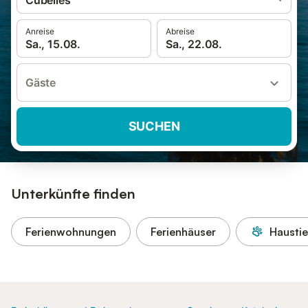
Cubelles
Anreise
Abreise
Sa., 15.08.
Sa., 22.08.
Gäste
SUCHEN
Unterkünfte finden
Ferienwohnungen
Ferienhäuser
Haustie