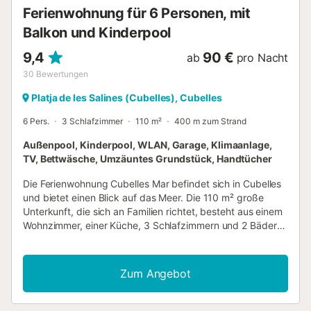
Ferienwohnung für 6 Personen, mit
Balkon und Kinderpool
9,4
90 €
ab
pro Nacht
30
Bewertungen
Platja de les Salines (Cubelles), Cubelles
6 Pers.
3 Schlafzimmer
110 m²
400 m zum Strand
Außenpool, Kinderpool, WLAN, Garage, Klimaanlage,
TV, Bettwäsche, Umzäuntes Grundstück, Handtücher
Die Ferienwohnung Cubelles Mar befindet sich in Cubelles
und bietet einen Blick auf das Meer. Die 110 m² große
Unterkunft, die sich an Familien richtet, besteht aus einem
Wohnzimmer, einer Küche, 3 Schlafzimmern und 2 Bädern
und bietet somit Platz für 6 Personen. Zur Ausstattung
gehören außerdem Wi-Fi, ein TV, eine Klimaanlage sowie
eine Waschmaschine. Das Ferienhaus verfügt über einen
Zum Angebot
privaten Außenbereich mit einer überdachten Terrasse und
3 Balkonen. Ein gemeinsamer Außenbereich, bestehend
aus Pool, Kinderpool und Außendusche, steht Ihnen