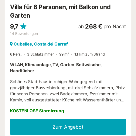
Villa für 6 Personen, mit Balkon und
Garten
9,7
268 €
ab
pro Nacht
14
Bewertungen
Cubelles, Costa del Garraf
6 Pers.
3 Schlafzimmer
99 m²
1,1 km zum Strand
WLAN, Klimaanlage, TV, Garten, Bettwäsche,
Handtücher
Schönes Stadthaus in ruhiger Wohngegend mit
ganzjähriger Busverbindung, mit drei Schlafzimmern, Platz
für sechs Personen, zwei Badezimmern, Esszimmer mit
Kamin, voll ausgestatteter Küche mit Wasserenthärter und
Osmoseanlage. Balkon mit Blick auf die Berge, Heizung
KOSTENLOSE Stornierung
und Klimaanlage, WiFi im ganzen Haus. Schöner Pool von
4x8m mit Dusche und Sonnenliegen zum Sonnenbaden.
Umgeben von kleinen Gärten und Sonnenlicht....
Zum Angebot