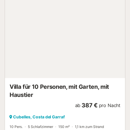
Badezimmer : 1 Kaffeemaschine Parkplatz Anzahl der
Schlafzimmer : 6 Anzahl der Sterne...
Villa für 10 Personen, mit Garten, mit
Haustier
387 €
ab
pro Nacht
Cubelles, Costa del Garraf
10 Pers.
5 Schlafzimmer
150 m²
1,1 km zum Strand