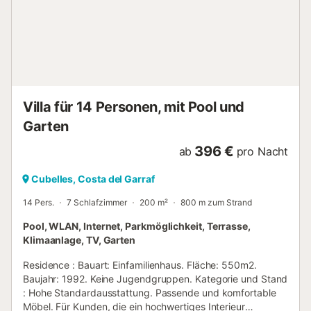
old are not accepted *The guest will receive a link where
he/she will have to pay the tourist tax imposed by the local
government (not included in the final price of the
accommodation). In the same link also, you will have to
register each guest, add your personal data an...
Villa für 14 Personen, mit Pool und
Garten
396 €
ab
pro Nacht
Cubelles, Costa del Garraf
14 Pers.
7 Schlafzimmer
200 m²
800 m zum Strand
Pool, WLAN, Internet, Parkmöglichkeit, Terrasse,
Klimaanlage, TV, Garten
Residence : Bauart: Einfamilienhaus. Fläche: 550m2.
Baujahr: 1992. Keine Jugendgruppen. Kategorie und Stand
: Hohe Standardausstattung. Passende und komfortable
Möbel. Für Kunden, die ein hochwertiges Interieur