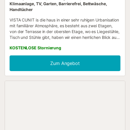
Klimaanlage, TV, Garten, Barrierefrei, Bettwäsche,
Handtücher
VISTA CUNIT is die haus in einer sehr ruhigen Urbanisation
mit familiärer Atmosphäre, es besteht aus zwei Etagen,
von der Terrasse in der obersten Etage, wo es Liegestühle,
Tisch und Stühle gibt, haben wir einen herrlichen Blick auf
das Meer. Das Haus verfügt über drei Schlafzimmer mit
KOSTENLOSE Stornierung
einem Doppelbett (eines im Erdgeschoss) und vier
Schlafzimmer mit zwei Einzelbetten (eines im
Erdgeschoss). Neben dem Eingang des Hauses befindet
Zum Angebot
sich eine prächtige Veranda mit Gartentischen und Stühlen
neben dem Pool und dem Grill. Neben dem Pool finden wir
mindestens zehn Liegen zum Entspannen und Genießen
der Sonne. Alle Zimmer verfügen über eine individuelle
Klimaanlage. Im Poolbereich stehen mindestens 10
Liegestühle zum Entspannen und Sonnenbaden zur
Verfügung....