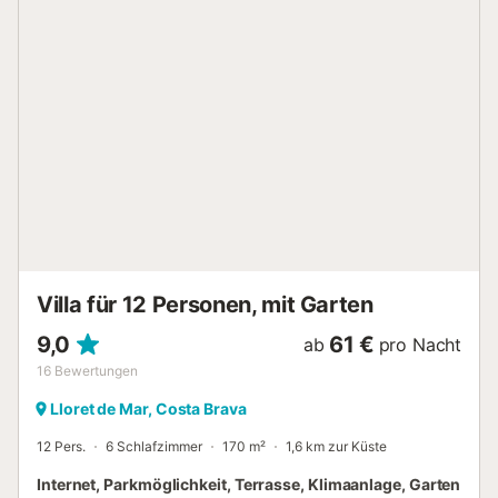
Schlafzimmer mit 2 Einzelbetten (90x190cm), 1
Schlafzimmer mit Etagenbetten (80x180cm) und 1
renoviertes Badezimmer mit Dusche. Das Hotel liegt in
einer sehr ruhigen Gegend mit einem Pool (geöffnet ab
Mai), der von den 3 Apartments gemeinsam genutzt wird.
Reservierungen von Personen unter 35 Jahren sind nicht
gestattet. Haustiere sind nur nach vorheriger Anfrage und
gegen Aufpreis erlaubt. - Bettwäsche und Handtücher sind
nicht inbegriffen. Kosten 8 Euro/Person/Bettwäsche und 8
Euro/Person/Handtücher. - WLAN ist nicht inbegriffen.
Kosten 7 Euro pro Tag, zahlbar vor Ort. - Kinderbett und
Hochstuhl: 5 Euro/Tag/Kinderbett, 5 Euro/Tag/Hochstuhl.
Check...
Villa für 12 Personen, mit Garten
9,0
61 €
ab
pro Nacht
16
Bewertungen
Lloret de Mar, Costa Brava
12 Pers.
6 Schlafzimmer
170 m²
1,6 km zur Küste
Internet, Parkmöglichkeit, Terrasse, Klimaanlage, Garten