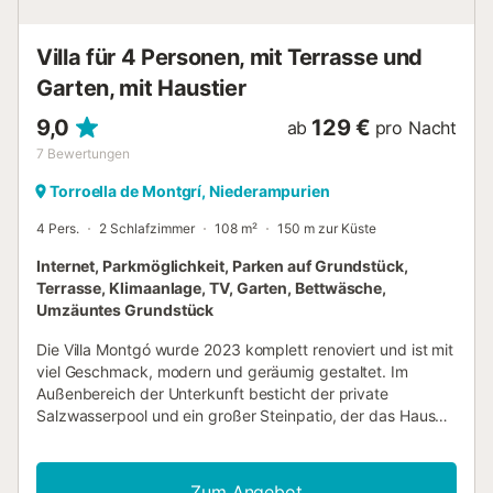
Villa für 4 Personen, mit Terrasse und
Garten, mit Haustier
9,0
129 €
ab
pro Nacht
7
Bewertungen
Torroella de Montgrí, Niederampurien
4 Pers.
2 Schlafzimmer
108 m²
150 m zur Küste
Internet, Parkmöglichkeit, Parken auf Grundstück,
Terrasse, Klimaanlage, TV, Garten, Bettwäsche,
Umzäuntes Grundstück
Die Villa Montgó wurde 2023 komplett renoviert und ist mit
viel Geschmack, modern und geräumig gestaltet. Im
Außenbereich der Unterkunft besticht der private
Salzwasserpool und ein großer Steinpatio, der das Haus
umgibt. Zahlreiche Gartenmöbel sorgen für einen
angenehmen Aufenthalt. Hier können Kinder frei spielen,
während Sie am rustikal dekorierten Porch mit Freunden
Zum Angebot