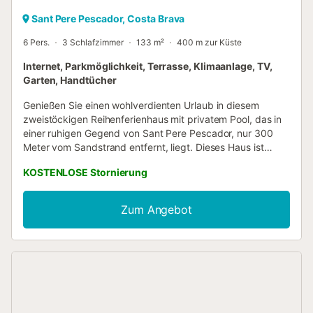
Sant Pere Pescador, Costa Brava
6 Pers.
3 Schlafzimmer
133 m²
400 m zur Küste
Internet, Parkmöglichkeit, Terrasse, Klimaanlage, TV,
Garten, Handtücher
Genießen Sie einen wohlverdienten Urlaub in diesem
zweistöckigen Reihenferienhaus mit privatem Pool, das in
einer ruhigen Gegend von Sant Pere Pescador, nur 300
Meter vom Sandstrand entfernt, liegt. Dieses Haus ist
perfekt für Familien und bietet 3 Schlafzimmer mit
KOSTENLOSE Stornierung
Klimaanlage und Platz für bis zu 6 Gäste. Die Wohnanlage,
in der sich das Haus befindet, grenzt direkt an den breiten
Sandstrand. Das Haus ist komplett eingezäunt und verfügt
Zum Angebot
über einen privaten Pool mit umliegendem Garten.
Entspannen Sie auf einer der Sonnenliegen auf der
Terrasse und genießen Sie das mediterrane Klima. Vom
Wohnzimmer aus gelangen Sie auf die Terrasse mit Blick
auf den Garten und die Terrasse. Mit einer voll
ausgestatteten Küche und Klimaanlage haben Sie allen
Komfort, den Sie brauchen. Sie können Ihr Auto auf dem