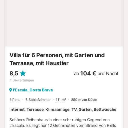
(180x200cm und 150x190cm), 1 Zimmer mit Etagenbetten
(90x190cm); 1 Zimmer mit Ausziehbett (90x190cm), 1
Einzelzimmer (90x190cm) und 3 Badezimmer. Haustiere
sind nicht erlaubt. Gruppen von Jugendlichen sind nicht
gestattet. Diese Unterkunft ist nur für Familien. Buchungen
von Jugendlichen unter 35 Jahren sind nicht gestattet.
Bedingungen für Gruppen - Bei Gruppenbuchungen ist
eine Kaution von 150 Euro pro Person in bar bei der
Agentur zu hinterlegen, die eine Woche nach Abreise per
Villa für 6 Personen, mit Garten und
Überweisung zurückerstattet wird. Fe...
Terrasse, mit Haustier
8,5
104 €
ab
pro Nacht
4
Bewertungen
l'Escala, Costa Brava
6 Pers.
3 Schlafzimmer
111 m²
850 m zur Küste
Internet, Terrasse, Klimaanlage, TV, Garten, Bettwäsche
Schönes Reihenhaus in einer sehr ruhigen Gegend von
L’Escala. Es liegt nur 12 Gehminuten vom Strand von Riells