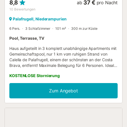
8,8
37 €
ab
pro Nacht
10
Bewertungen
Palafrugell, Niederampurien
6 Pers.
3 Schlafzimmer
101 m²
300 m zur Küste
Pool, Terrasse, TV
Haus aufgeteilt in 3 komplett unabhängige Apartments mit
Gemeinschaftspool, nur 1 km vom ruhigen Strand von
Calella de Palafrugell, einem der schönsten an der Costa
Brava, entfernt! Maximale Belegung für 6 Personen. Ideal
für einen ruhigen Familienurlaub an der Costa Brava!
KOSTENLOSE Stornierung
Dieses Apartment befindet sich im Erdgeschoss. Es
verfügt über eine Terrasse, auf der Sie Frühstück und
Mahlzeiten in der Sonne mit Blick auf den Pool genießen
Zum Angebot
können, sowie über ein Wohn-Esszimmer mit TV und
direktem Zugang zur Terrasse. Die Küche ist mit allen
Kochutensilien ausgestattet, darunter Besteck, Pfannen,
Kühlschrank, Induktionskochfeld, Mikrowelle, Toaster,
Backofen, Geschirrspüler und Waschmaschine. Es gibt 1
Schlafzimmer mit Doppelbett (135x190cm), 1