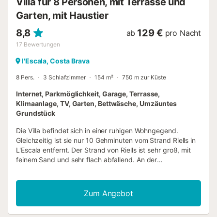
Villa für 8 Personen, mit Terrasse und
Garten, mit Haustier
8,8
129 €
ab
pro Nacht
17
Bewertungen
l'Escala, Costa Brava
8 Pers.
3 Schlafzimmer
154 m²
750 m zur Küste
Internet, Parkmöglichkeit, Garage, Terrasse,
Klimaanlage, TV, Garten, Bettwäsche, Umzäuntes
Grundstück
Die Villa befindet sich in einer ruhigen Wohngegend.
Gleichzeitig ist sie nur 10 Gehminuten vom Strand Riells in
L'Escala entfernt. Der Strand von Riells ist sehr groß, mit
feinem Sand und sehr flach abfallend. An der
Strandpromenade von Riells finden Sie eine große Auswahl
an Geschäften, Restaurants, Bars,
Unterhaltungsmöglichkeiten, Supermärkten,
Zum Angebot
Wassersportmöglichkeiten usw. Das Haus verfügt über ein
sehr gemütliches Wohnzimmer, eine große, moderne und