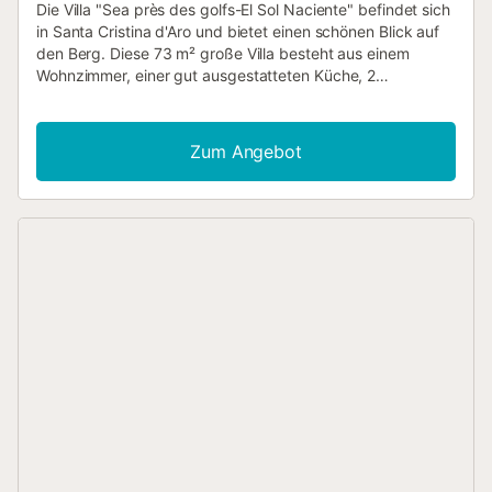
Die Villa "Sea près des golfs-El Sol Naciente" befindet sich
in Santa Cristina d'Aro und bietet einen schönen Blick auf
den Berg. Diese 73 m² große Villa besteht aus einem
Wohnzimmer, einer gut ausgestatteten Küche, 2
Schlafzimmern und 1 Badezimmer und bietet somit Platz
für 4 Personen. Zur Ausstattung gehören außerdem WLAN
für Videoanrufe geeignet, eine Klimaanlage, eine
Zum Angebot
Waschmaschine sowie ein Fernseher. Ein Babybett und ein
Hochstuhl sind ebenfalls vorhanden. Die Villa verfügt über
einen privaten Außenbereich mit einem Grill. Ein
gemeinschaftlich genutzter Außenbereich, bestehend aus
Pool, Gartenmöbeln, offener Terrasse und Außendusche,
steht Ihnen ebenfalls zur Verfügung. Genießen Sie den
schönen Bergblick vom Pool aus, nachdem Sie einen
entspannten Tag am Strand verbracht haben. Entfernung
zum nächsten Restaurant zu Fuß/mit dem Auto: 1,87 km.
Entfernung zum nächsten Café zu Fuß/mit dem Auto: 2,29
km. Entfernung zur nächsten Bar zu Fuß/mit dem Auto:
1,87km. Entfernung zum nächsten Supermarkt zu Fuß/mit
dem Auto: 2,00 km. Entfernung zum nächsten Strand zu
Fuß/mit dem Auto: 7.48km Platja de Sant Pol. Entfernung
zum Flughafen: Flughafen Girona-Costa Brava, 26,4 km.