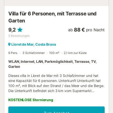
bis 20:00 Uhr. Für eine Anreise an Sonn- oder Feiertagen
wenden Sie sich bitte an die Agentur. Schlüsselübergabe:
in de...
Villa für 6 Personen, mit Terrasse und
Garten
9,2
88 €
ab
pro Nacht
5
Bewertungen
Lloret de Mar, Costa Brava
6 Pers.
3 Schlafzimmer
100 m²
2,1 km zur Küste
WLAN, Internet, LAN, Parkmöglichkeit, Terrasse, TV,
Garten
Dieses villa in Lloret de Mar mit 3 Schlafzimmer und hat
eine Kapazität für 6 personen. Unterkunft Unterkunft hat
100 m², mit Blick auf den Strand / das Meer und die Berge.
Die Unterkunft befindet sich 3 km vom Supermarkt
"Distancia Supermercado", 3 km vom Restaurant
KOSTENLOSE Stornierung
"Distancia Restaurante", 4 km vom Sandstrand "Distancia
Playa", 6 km von der Stadt (Stadtzentrum) "Distancia
Ciudad", 9 km vom Golfplatz "Distancia Golf" und it is