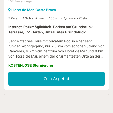
107
Bewertungen
Lloret de Mar, Costa Brava
7 Pers.
4 Schlafzimmer
100 m²
1,4 km zur Küste
Internet, Parkmöglichkeit, Parken auf Grundstück,
Terrasse, TV, Garten, Umzäuntes Grundstück
Sehr einfaches Haus mit privatem Pool in einer sehr
ruhigen Wohngegend, nur 2,5 km vom schönen Strand von
Canyelles, 6 km vom Zentrum von Lloret de Mar und 8 km
von Tossa de Mar, einem der charmantesten Orte an der
Costa Brava, entfernt. Dieses Haus ist ideal für einen
KOSTENLOSE Stornierung
Urlaub mit Familie oder Freunden an der Costa Brava!
Maximale Belegung für 7 Personen. Außenbereich von 800
m2 Grundstück mit Garten und privatem Pool (7 x 3,5 m)
Zum Angebot
mit wunderschönem Bergblick, überdachter Terrasse, auf
der Sie frühstücken und essen können mit Blick auf den
Pool, Grillplatz und Parkplatz für ein Auto. Innenbereich
von 100 m2 auf einer Etage mit Wohn-/Esszimmer mit TV,
Satellit, DVD, Kamin und direktem Zugang zum Garten und
zum privaten Pool. Küche (Mikrowelle, Waschmaschine,
Backofen und Kühlschrank), 1 Schlafzimmer mit