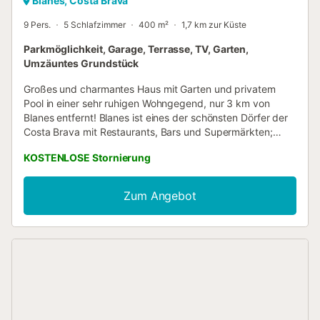
Blanes, Costa Brava
9 Pers.
5 Schlafzimmer
400 m²
1,7 km zur Küste
Parkmöglichkeit, Garage, Terrasse, TV, Garten,
Umzäuntes Grundstück
Großes und charmantes Haus mit Garten und privatem
Pool in einer sehr ruhigen Wohngegend, nur 3 km von
Blanes entfernt! Blanes ist eines der schönsten Dörfer der
Costa Brava mit Restaurants, Bars und Supermärkten;
umgeben von Stränden mit türkisfarbenem und
KOSTENLOSE Stornierung
kristallklarem Wasser. Dieses Haus ist ideal für einen
ruhigen Familienurlaub an der Costa Brava! Maximale
Belegung für 9 Personen. Außenbereich von 800 m2 mit
Zum Angebot
einem großen Garten und einem großen privaten Pool
(12x4m), wo Sie angenehme Frühstücke und Mahlzeiten
am Pool mit Meerblick genießen können. Garage für 2
Autos. Innenbereich von 400 m2 mit einem großen
Esszimmer mit Kamin, TV und direktem Zugang zum Pool.
Voll ausgestattete Küche mit allem Notwendigen zum
Kochen, wie z.B.: Besteck, Pfannen, Kaffeemaschine,
Kühlschrank, Mikrowelle, Backofen, Waschmaschine und
Geschirrspüler. Es verfügt über 2 Doppelzimmer