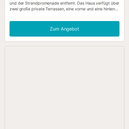
und der Strandpromenade entfernt. Das Haus verfügt über
zwei große private Terrassen, eine vorne und eine hinten.
Außerdem gibt es einen Gemeinschaftspool, der NUR von
Juni bis Ende September zur Verfügung steht. Die
Strandpromenade von Riells bietet eine große Auswahl an
Zum Angebot
Geschäften, Restaurants, Freizeitangeboten für Kinder,
Supermärkten, Wassersportaktivitäten usw. Das Haus
erstreckt sich über zwei Etagen. Es verfügt über ein
Schlafzimmer mit Doppelbett, ein Schlafzimmer mit
Etagenbett und ein Schlafzimmer mit zwei Einzelbetten. Im
Esszimmer und im Flur gibt es eine Klimaanlage. Zwei
Badezimmer (beide mit Dusche), ein geräumiges Wohn-
Esszimmer mit Zugang zur vorderen Terrasse und eine
offene Küche mit Zugang zur hinteren Terrasse. Die
Terrasse ist mit einem Grill und Gartenmöbeln ausgestattet.
Die Garage steht nicht zum Parken zur Verfügung, aber es
besteht die Möglichkeit, kostenlos auf der Straße zu
parken. Im Haus können insgesamt 6 Personen
übernachten, im Doppelbett, im Etagenbett und in zwei
Einzelbetten. Es besteht auch die Möglichkeit, das
Nachbarhaus mit einzubeziehen, um zwei Familien
unterzubringen. Anreise: montags bis samstags von 17:00