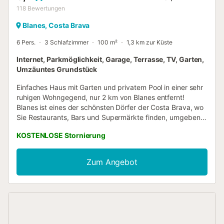
118
Bewertungen
Blanes, Costa Brava
6 Pers.
3 Schlafzimmer
100 m²
1,3 km zur Küste
Internet, Parkmöglichkeit, Garage, Terrasse, TV, Garten,
Umzäuntes Grundstück
Einfaches Haus mit Garten und privatem Pool in einer sehr
ruhigen Wohngegend, nur 2 km von Blanes entfernt!
Blanes ist eines der schönsten Dörfer der Costa Brava, wo
Sie Restaurants, Bars und Supermärkte finden, umgeben
von Stränden mit türkisfarbenem und kristallklarem
KOSTENLOSE Stornierung
Wasser. Dieses Haus ist ideal für einen ruhigen
Familienurlaub an der Costa Brava! Maximale Belegung für
6 Personen. Außenbereich mit einem großen und schönen
Zum Angebot
Garten und privatem Pool (7x3m), gemauerter Grill, wo Sie
angenehme Frühstücke und Mahlzeiten am Pool genießen
können. Parkplatz für 2 Autos. Innenbereich von 100 m2
mit einem kleinen und einfachen Esszimmer mit TV und
direktem Zugang zur Terrasse. Voll ausgestattete Küche
mit allem Notwendigen zum Kochen, wie z. B. Besteck,