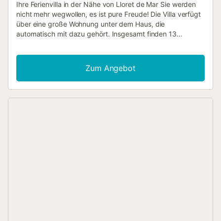
Ihre Ferienvilla in der Nähe von Lloret de Mar Sie werden
nicht mehr wegwollen, es ist pure Freude! Die Villa verfügt
über eine große Wohnung unter dem Haus, die
automatisch mit dazu gehört. Insgesamt finden 13
Personen Platz, verteilt auf Villa und Wohnung mit: 7
Schlafzimmern und 4 Bädern. Ein solcher Luxus! Es gibt
auch viele Terrassen, von denen eine am Pool sogar eine
Zum Angebot
Außendusche und eine separate Toilette hat, damit Sie
nicht mit nassem Badeanzug ins Haus müssen. Genießen
Sie einen fantastischen Urlaub mit Ihren Freunden oder der
ganzen Familie an der Costa Brava. Genießen Sie Sonne,
Meer, Sand und die spanische Natur – das können Sie in
dieser großen Familienvilla Serra Brava in Lloret de Mar.
Die Villa befindet sich im Gebiet Serra Brava, zwischen
Lloret und Tossa de Mar auf einem privaten Grundstück
von 2000 m². Da dieses Villenviertel auf einem Hügel
gebaut wurde, haben Sie einen wirklich herrlichen Blick auf
die üppigen Hügel der Costa Brava und das azurblaue
Mittelmeer. Blauer Himmel, blaues Meer und ein
geräumiger und erfrischender blauer Swimmingpool. Es ist
einfach unglaublich... Sie werden nicht mehr wegwollen, es
ist pure Freude! Die Villa verfügt über eine große Wohnung