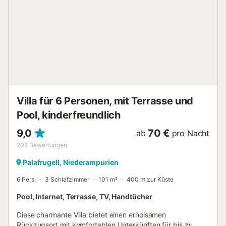
mit Badewanne und eine Toilette. Der Eingang zum Haus
befindet sich im ersten Stock, wo wir ein Schlafzimmer mit
Doppelbett, ein Schlafzimmer mit Etagenbetten, beide mit
Zugang zu einer schönen Terrasse, finden. Es gibt auch
ein Schlafzimmer mit zwei Betten und zwei Bäder mit
Badewanne. Auf der oberen Ebene befindet sich ein
großer Raum mit einem Einzelbett. Das Haus verfügt über
einen großen Parkplatz, der durch einige Treppen direkt
mit dem Haus verbunden ist. DIE COSTA BRAVA ist eine
d...
Villa für 6 Personen, mit Terrasse und
Pool, kinderfreundlich
9,0
70 €
ab
pro Nacht
202
Bewertungen
Palafrugell, Niederampurien
6 Pers.
3 Schlafzimmer
101 m²
400 m zur Küste
Pool, Internet, Terrasse, TV, Handtücher
Diese charmante Villa bietet einen erholsamen
Rückzugsort mit komfortablen Unterkünften für bis zu