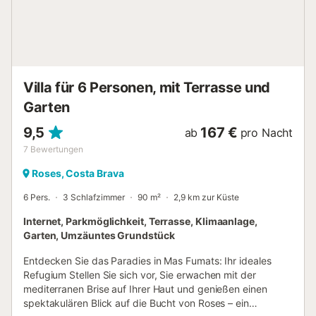
Diese Unterkunft hat strenge Recycling-Regeln. Bitte
erkundigen Sie sich bei Ihrer Ankunft beim Gastgeber
darüber....
Villa für 6 Personen, mit Terrasse und
Garten
9,5
167 €
ab
pro Nacht
7
Bewertungen
Roses, Costa Brava
6 Pers.
3 Schlafzimmer
90 m²
2,9 km zur Küste
Internet, Parkmöglichkeit, Terrasse, Klimaanlage,
Garten, Umzäuntes Grundstück
Entdecken Sie das Paradies in Mas Fumats: Ihr ideales
Refugium Stellen Sie sich vor, Sie erwachen mit der
mediterranen Brise auf Ihrer Haut und genießen einen
spektakulären Blick auf die Bucht von Roses – ein