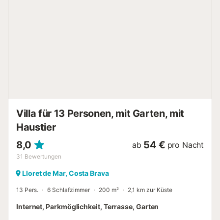
Doppelbett (140x200), 2 Schlafzimmer mit 2 Betten (2
Betten (90 x 180) und 2 Betten (80 x 180)), 1
Einzelzimmer (80 x 190), 1 Badezimmer mit Badewanne
und 1 Badezimmer mit Dusche. - Haustiere auf Anfrage 35
€/Woche/Haustier, die Kaution ist in bar zu hinterlegen und
wird eine Woche später per Überweisung zurückerstattet.
Cala Canyelles ist eine wunderschöne Bucht an der Costa
Brava, die sich durch ihr klares und kristallklares Wasser
auszeichnet. Sonnenschirme und Liegestühle können
gemietet werden, und Aktivitäten wie Tretbootfahren,
Parasailing, Wasserski und Kajakfahren sind mögl...
Villa für 13 Personen, mit Garten, mit
Haustier
8,0
54 €
ab
pro Nacht
31
Bewertungen
Lloret de Mar, Costa Brava
13 Pers.
6 Schlafzimmer
200 m²
2,1 km zur Küste
Internet, Parkmöglichkeit, Terrasse, Garten