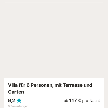
sehr gut ausgestattete Küche, die zum Esszimmer hin
offen ist und Zugang zur Terrasse und zum Garten hat.
Drei Schlafzimmer: zwei mit jeweils einem Doppelbett und
eines mit zwei Einzelbetten sowie zwei Badezimmer mit
Dusche. Im Außenbereich finden Sie einen privaten Pool
und einen großen Garten, in dem die Kinder frei spielen
können, während Sie die Grillsaison genießen und das
Mittagessen mit Freunden zubereiten. Insgesamt bietet
das Haus Platz für 8 Personen: zwei Doppelbetten (180
cm und 135 cm), zwei Einzelbetten (90 cm) und ein
Etagenbett. Anreise: von 17:00 bis 20:00 Uhr von Montag
bis Samstag. Für eine Anreise am Sonntag oder an
Feiertagen kontaktieren Sie bitte die Agentur.
Schlüsselübergabeort: die Agentur. Bei Ihrer Ankunft ist
eine Kaution per Kreditkarte zu hinterlegen (300 €), die
Ihnen innerhalb der nächsten 7 Tage nach Abreise
zurückerstattet wird. Bettwäsche ist im Preis der
Endreinigung inbegriffen. Obligatori...
Villa für 6 Personen, mit Terrasse und
Garten
9,2
117 €
ab
pro Nacht
6
Bewertungen