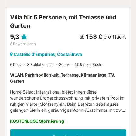
Kostenlose Parkplätze sind auf dem Grundstück
vorhanden. Das Mitbringen eines Haustiers ist nicht
erlaubt. WLAN ist für Videoanrufe geeignet. Handtücher
Villa für 6 Personen, mit Terrasse und
sind im Preis inbegriffen. Die Bettwäsche ist im Preis
inbegri...
Garten
9,3
153 €
ab
pro Nacht
6
Bewertungen
Castelló d'Empúries, Costa Brava
6 Pers.
3 Schlafzimmer
80 m²
1,9 km zur Küste
WLAN, Parkmöglichkeit, Terrasse, Klimaanlage, TV,
Garten
Home Select International bietet Ihnen diese
wunderschöne Erdgeschosswohnung mit privatem Pool im
ruhigen Viertel Montseny an. Beim Betreten des Hauses
gelangen Sie in ein geräumiges Wohn-/Esszimmer mit zwei
bequemen Sofas, einem Tisch mit sechs Stühlen, einem
KOSTENLOSE Stornierung
Fernseher mit deutschen Kanälen und Glasfaser-WLAN.
Gegenüber dem Wohnzimmer befindet sich das erste
Schlafzimmer mit einem Doppelbett (180x200 cm),