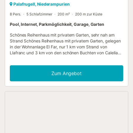
Palafrugell, Niederampurien
8 Pers.
5 Schlafzimmer
200 m²
200 m zur Küste
Pool, Internet, Parkmöglichkeit, Garage, Garten
Schönes Reihenhaus mit privatem Garten, sehr nah am
Strand Schönes Reihenhaus mit privatem Garten, gelegen
in der Wohnanlage El Far, nur 1 km vom Strand von
Llafranc und 3 km von den schönen Buchten von Calella
de Palafrugell und Tamariu entfernt. Die Anlage verfügt
über eine große Gemeinschaftsfläche mit Garten und einen
fantastischen Swimmingpool mit wunderschönem
Zum Angebot
Meerblick. Es liegt an einem ruhigen und privilegierten Ort,
ganz in der Nähe des berühmten Aussichtspunkts El Far,
von wo aus Sie die wundervolle Aussicht auf die gesamte
Küste bewundern können. Das Haus hat eine Fläche von
200 m², verteilt auf drei Etagen. Die unterste Ebene
besteht aus einem Wohn- und Esszimmer mit Zugang zu
einem angenehmen Garten mit Veranda, ideal, um
fantastische Momente im Sommer zu genießen. Auf
derselben Etage befinden sich auch die voll ausgestattete
Küche, ein Schlafzimmer mit einem Bett, ein Badezimmer