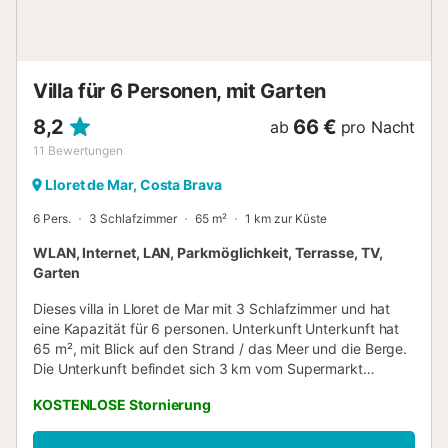
unter dem Haus, die automatisch mit dazu gehört.
Insgesamt finden 13 Personen Platz, verteilt auf die
Wohnung mit: 7 Schlafzimmern und 4 Bädern. Ein solcher
Luxus! Es gibt auch viele Terrassen,...
Villa für 6 Personen, mit Garten
8,2
66 €
ab
pro Nacht
11
Bewertungen
Lloret de Mar, Costa Brava
6 Pers.
3 Schlafzimmer
65 m²
1 km zur Küste
WLAN, Internet, LAN, Parkmöglichkeit, Terrasse, TV,
Garten
Dieses villa in Lloret de Mar mit 3 Schlafzimmer und hat
eine Kapazität für 6 personen. Unterkunft Unterkunft hat
65 m², mit Blick auf den Strand / das Meer und die Berge.
Die Unterkunft befindet sich 3 km vom Supermarkt
"Distancia Supermercado", 3 km vom Restaurant
KOSTENLOSE Stornierung
"Distancia Restaurante", 3 km vom Sandstrand "Distancia
Playa", 6 km von der Stadt (Stadtzentrum) "Distancia