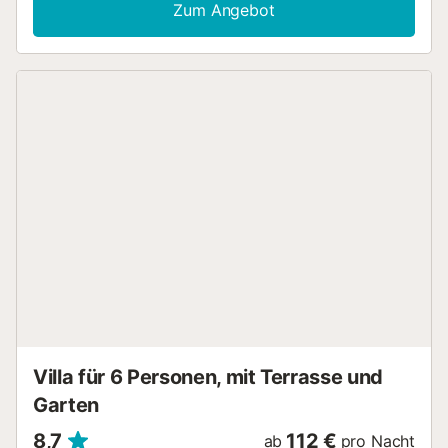
Ciudad", 8 km vom Golfplatz "Distancia Golf" und it is
Zum Angebot
located in a in einer idealen umgebung für familien zone.
Die Unterkunft verfügt über garten, umzäuntes
grundstück, terrasse, waschmaschine, grill, kamin,
bügeleisen/-brett, internet (WLAN), swimming-pool
privater pool, garage in auf dem grundstück, 1 Fernseher.
Dieses separate küche, mit gas-kochfeld, ist ausgestattet
in kühlschrank, mikrowelle, backofen, gefrierschrank,
geschirr/besteck, kochutensilien, kaffeemaschine und
toaster. Zusätzliche Informationen : Privatpool -
Abmessungen: 5 x 2,5 Meter. Verpflichtende Leistungen
vor Ort zu bezahlen: . Kaution (rückzahlbar) : 300 € pro
Buchung Optionale Leistungen vor Ort zu bezahlen und
vorher zu buchen Ihre Ankunft: . Haustier : 5 € pro Tag .
Handtücher : 8 € pro Person . Bettwäsche : 8 € pro Person
. Hochstuhl : 5 € pro Tag . Kinderbett : 5 € pro Tag Von
einem Fachmann verwaltete Immobilie. Sofern nicht anders
angegeben, sind Leistungen wie Reinigung, Bettwäsche,
Handtücher etc. nicht im Preis für diese Un...
Villa für 6 Personen, mit Terrasse und
Garten
8,7
112 €
ab
pro Nacht