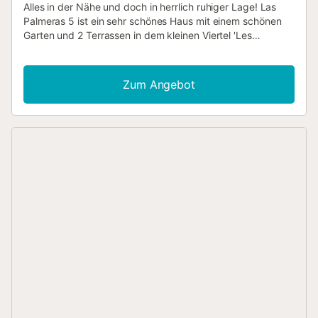
Alles in der Nähe und doch in herrlich ruhiger Lage! Las
Palmeras 5 ist ein sehr schönes Haus mit einem schönen
Garten und 2 Terrassen in dem kleinen Viertel 'Les
Palmeres' in Torre Gran, nur 3 km vom Strand und dem
Zentrum von L'Estartit entfernt. Ein großer Supermarkt ist
zu Fuß zu erreichen. Neben dem privaten Garten gibt es
Zum Angebot
einen schönen Gemeinschaftspool (in Form einer Gitarre)
100 Meter vom Haus entfernt. Das Haus besteht aus:
Eingang, Wohnzimmer mit Kamin, Schiebetüren zur
Terrasse und offener Küche. Außerdem gibt es ein
Badezimmer mit WC, Dusche und Waschmaschine und ein
Schlafzimmer mit 2 Einzelbetten. Das Auto kann auf dem
Grundstück geparkt werden. Zusätzliche Informationen
Einteilung Schlafzimmer: Schlafzimmer 1) 2x Einzelbett von
90 x 200 Haustiere: Haustiere sind nicht erlaubt Heizung:
Keine Heizung...