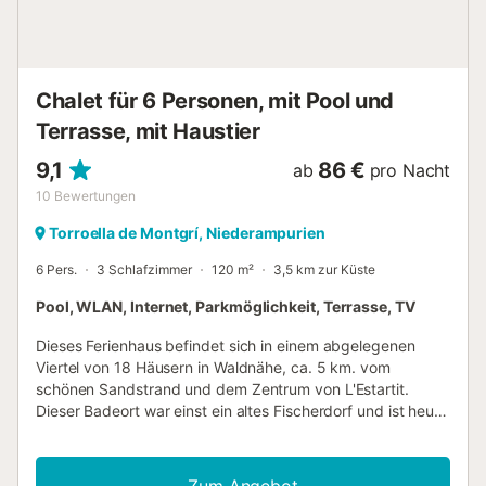
Chalet für 6 Personen, mit Pool und
Terrasse, mit Haustier
9,1
86 €
ab
pro Nacht
10
Bewertungen
Torroella de Montgrí, Niederampurien
6 Pers.
3 Schlafzimmer
120 m²
3,5 km zur Küste
Pool, WLAN, Internet, Parkmöglichkeit, Terrasse, TV
Dieses Ferienhaus befindet sich in einem abgelegenen
Viertel von 18 Häusern in Waldnähe, ca. 5 km. vom
schönen Sandstrand und dem Zentrum von L'Estartit.
Dieser Badeort war einst ein altes Fischerdorf und ist heute
ein beliebtes Urlaubsziel. Der Boulevard und der lebhafte
Hafen mit seinen schönen Einkaufsstraßen sind einen
Besuch wert! Und wir dürfen nicht den langen Sandstrand
Zum Angebot