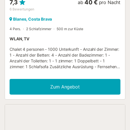
7,3
40 €
ab
pro Nacht
6
Bewertungen
Blanes, Costa Brava
4 Pers.
2 Schlafzimmer
500 m zur Küste
WLAN, TV
Chalet 4 personen - 1000 Unterkunft - Anzahl der Zimmer:
1 - Anzahl der Betten: 4 - Anzahl der Badezimmer: 1 -
Anzahl der Toiletten: 1 - 1 zimmer: 1 Doppelbett - 1
zimmer: 1 Schlafsofa Zusätzliche Ausrüstung - Fernsehen:
Inklusive im Preis - Gaskochplatte - Mikrowelle -
Kühlschrank - Geschirr und Küchenutensilien - Elektrische
Kaffeemaschine - Inklusive Federbetten oder Decken -
Zum Angebot
Inklusive Kissen Haustiere - Für Haustiere gelten die
Bestimmungen und eventuelle Gebühren des Parks. -
Haustiere: Keine Tiere erlaubt Informationen zur Ankunft -
Uhrzeit der Ankunft: Öffnen von 14:00 - Uhrzeit der
Abreise: Geöffnet bis 10:00 - Telefonnummer: +34 972 34
80 34 Zusätzliche Steuern und Gebühren - Höhe der
Kaution: 200,00 € - Kurtaxe nicht inbegriffen - Kurtaxe: -