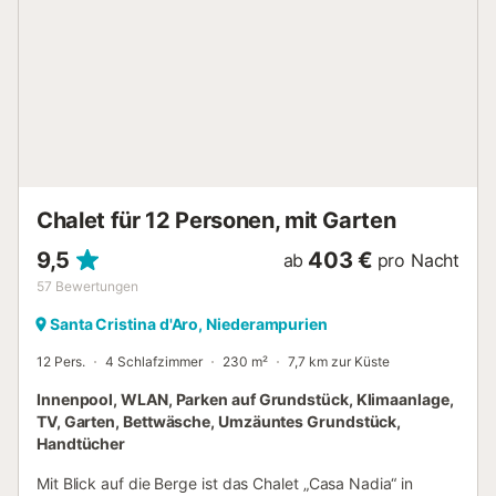
Inklusive Kissen - Handtücher: Verfügbar als Extra gegen
Gebühr - Gartenmöbel Haustiere - Für Haustiere gelten die
Bestimmungen und eventuelle Gebühren des Parks. -
Haustiere: Nur Hunde erlaubt - 1 tier erlaubt - Preis pro
Tier: Preis nicht bekannt - Ein Hund erlaubt (außer 1. und 2.
Kat.) Informationen zur Ankunft - Uhrzeit der Ankunft: von
16:00 bis 19:00 - Uhrzeit der Abreise: von 08:00 bis 10:00
- Bei Ihrer Ankunft auf dem Campingplatz müssen Sie eine
Kaution hinterlegen. Sie ist vor der Schlüsselübergabe in
Euro zu zahlen und wird Ihnen am Ende Ihres Aufenth...
Chalet für 12 Personen, mit Garten
9,5
403 €
ab
pro Nacht
57
Bewertungen
Santa Cristina d'Aro, Niederampurien
12 Pers.
4 Schlafzimmer
230 m²
7,7 km zur Küste
Innenpool, WLAN, Parken auf Grundstück, Klimaanlage,
TV, Garten, Bettwäsche, Umzäuntes Grundstück,
Handtücher
Mit Blick auf die Berge ist das Chalet „Casa Nadia“ in