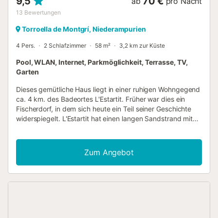
9,5
70 €
ab
pro Nacht
13
Bewertungen
Torroella de Montgrí, Niederampurien
4 Pers.
2 Schlafzimmer
58 m²
3,2 km zur Küste
Pool, WLAN, Internet, Parkmöglichkeit, Terrasse, TV,
Garten
Dieses gemütliche Haus liegt in einer ruhigen Wohngegend
ca. 4 km. des Badeortes L'Estartit. Früher war dies ein
Fischerdorf, in dem sich heute ein Teil seiner Geschichte
widerspiegelt. L'Estartit hat einen langen Sandstrand mit
kleinen Inseln im Meer, den Medes-Inseln, auf denen Sie
segeln oder Kajak fahren können (besonders
empfehlenswert für Schnorchler / Taucher!). Die Straßen
Zum Angebot
von L'Estartit führen Sie durch das gemütliche Zentrum mit
seinen Restaurants, Geschäften und dem Hafen, die alle
einen Besuch wert sind! Wenn Sie das Mittelmeer gegen
ein Schwimmbad austauschen möchten, ist dies für Casa
Atenas kein Problem, da es 400 m entfernt ist. des Hauses
der große Gemeinschaftspool (kostenlose Eintrittskarte ist
in der Unterkunft vorhanden). Das Haus befindet sich vor