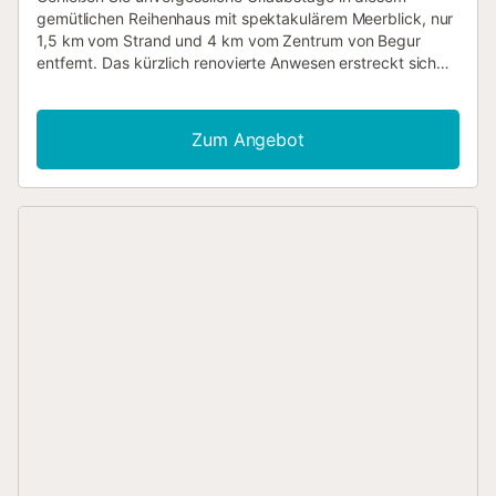
gemütlichen Reihenhaus mit spektakulärem Meerblick, nur
1,5 km vom Strand und 4 km vom Zentrum von Begur
entfernt. Das kürzlich renovierte Anwesen erstreckt sich
über zwei Ebenen und bietet Komfort und viel Tageslicht.
Im Erdgeschoss befinden sich ein geräumiges Wohn-
Esszimmer mit einer voll ausgestatteten offenen Küche
Zum Angebot
und ein Badezimmer mit Dusche. Vom Wohnbereich haben
Sie direkten Zugang zu einer wunderbaren 35 m² großen
Terrasse mit Außenmöbeln, die sich perfekt für das
Frühstück, zum Entspannen oder zum Genießen des
Meerblicks eignet. Im Obergeschoss befinden sich drei
Doppelschlafzimmer, eines davon mit Zugang zu einer
privaten Terrasse, und ein komplettes Badezimmer mit
Dusche. Die Terrassen bieten einen schönen Meerblick,
ideal zum Entspannen und Genießen der Umgebung. Das
Haus ist Teil einer Wohnanlage mit einem
Gemeinschaftspool (7 x 11 m), der sich perfekt zum
Abkühlen in den Sommermonaten eignet. Bettenaufteilung:
2 Doppelbetten und 2 Einzelbetten Eine ideale Option für
Familien oder Paare, die Ruhe, Komfort und Meerblick an
der Costa Brava suchen....