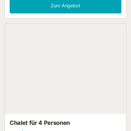
komfortabel und funktional aufgeteilt. Im Inneren bietet es
Zum Angebot
ein angenehmes Wohn-Esszimmer, eine voll ausgestattete
Küche, drei Doppelschlafzimmer und zwei komplette
Badezimmer mit Duschen. Darüber hinaus gibt es zwei
geräumige Terrassen, die für viel Tageslicht und vielseitige
Außenbereiche sorgen. Das Anwesen ist Teil einer
Wohnanlage mit einem Gemeinschaftspool, der perfekt
zum Entspannen und Genießen von Sommertagen
geeignet ist....
Chalet für 4 Personen