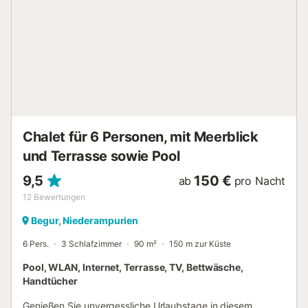
ESFCTU00001701000031327700000000000000HUTG-
011343-147...
Chalet für 6 Personen, mit Meerblick
und Terrasse sowie Pool
9,5
150 €
ab
pro Nacht
12
Bewertungen
Begur, Niederampurien
6 Pers.
3 Schlafzimmer
90 m²
150 m zur Küste
Pool, WLAN, Internet, Terrasse, TV, Bettwäsche,
Handtücher
Genießen Sie unvergessliche Urlaubstage in diesem