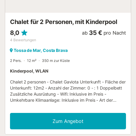
Chalet für 2 Personen, mit Kinderpool
8,0
35 €
ab
pro Nacht
4
Bewertungen
Tossa de Mar, Costa Brava
2 Pers.
12 m²
350 m zur Küste
Kinderpool, WLAN
Chalet 2 personen - Chalet Gaviota Unterkunft - Fläche der
Unterkunft: 12m2 - Anzahl der Zimmer: 0 - : 1 Doppelbett
Zusätzliche Ausrüstung - Wifi: Inklusive im Preis -
Umkehrbare Klimaanlage: Inklusive im Preis - Art der
Küche: Küche - Mikrowelle - Kühlschrank - Wasserkocher -
Elektrische Kaffeemaschine - Bettwäsche: Verfügbar als
Extra gegen Gebühr - Handtücher: Verfügbar als Extra
Zum Angebot
gegen Gebühr - 1 parkplatz Haustiere - Für Haustiere
gelten die Bestimmungen und eventuelle Gebühren des