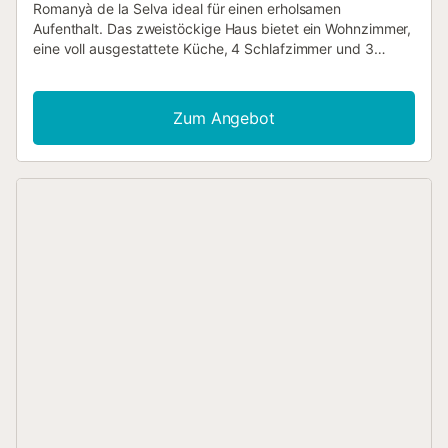
Romanyà de la Selva ideal für einen erholsamen
Aufenthalt. Das zweistöckige Haus bietet ein Wohnzimmer,
eine voll ausgestattete Küche, 4 Schlafzimmer und 3
Bäder und bietet Platz für 12 Personen. Zu den weiteren
Annehmlichkeiten gehören Highspeed-WLAN (für
Videokonferenzen geeignet), Smart-TV mit
Zum Angebot
Streamingdiensten, Klimaanlage, Ventilator,
Waschmaschine und Geschirrspüler. Außerdem stehen
Ihnen Tischtennisplatte, privates Fitnessstudio, Billardtisch
und Fitnessgeräte zur Verfügung. Ein Babybett und ein
Hochstuhl werden bereitgestellt. Der Außenbereich
umfasst einen privaten Garten, überdachte und offene
Terrassen, 2 Balkone, Grill und Außendusche. Sie genießen
einen privaten, nicht beheizten Innenpool. Das Haus liegt in
der Urbanisation „Vall Repòs“, 15 Minuten vom nächsten
Ort und vom Strand entfernt. Es gibt 5 Parkplätze auf dem
Grundstück sowie kostenlose Parkmöglichkeiten an der
Straße. Motorrad-, Fahrrad- und Skiaufbewahrung sind
vorhanden. Familien mit Kindern sind willkommen. Partys
sind streng verboten. Haustiere und Rauchen sind nicht
gestattet. Auf dem Gelände befinden sich
Sicherheitskameras und/oder Audiorekorder. Bitte