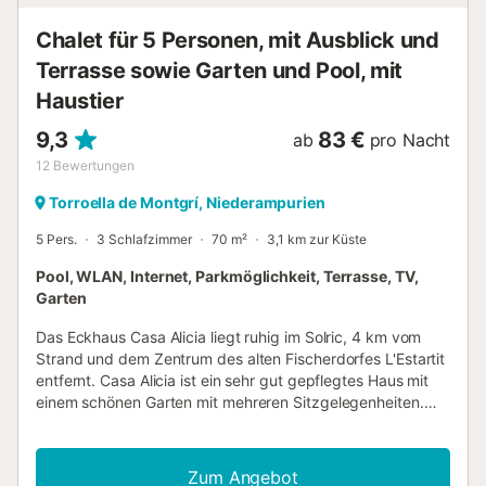
behandeln Sie die Unterkunft während Ihres Aufenthalts
sorgfältig und hinterlassen Sie sie bei Abreise sauber. Es
Chalet für 5 Personen, mit Ausblick und
gibt Vorgaben zur Mülltrennung; weitere Informationen
erhalten Sie vor Ort. Die U...
Terrasse sowie Garten und Pool, mit
Haustier
9,3
83 €
ab
pro Nacht
12
Bewertungen
Torroella de Montgrí, Niederampurien
5 Pers.
3 Schlafzimmer
70 m²
3,1 km zur Küste
Pool, WLAN, Internet, Parkmöglichkeit, Terrasse, TV,
Garten
Das Eckhaus Casa Alicia liegt ruhig im Solric, 4 km vom
Strand und dem Zentrum des alten Fischerdorfes L'Estartit
entfernt. Casa Alicia ist ein sehr gut gepflegtes Haus mit
einem schönen Garten mit mehreren Sitzgelegenheiten.
Das Haus besteht aus: Eingang, Wohnzimmer mit
Essbereich, TV mit spanischen Kanälen und Flügeltüren
zum Garten. Küche mit allen Geräten, ein Schlafzimmer mit
Zum Angebot