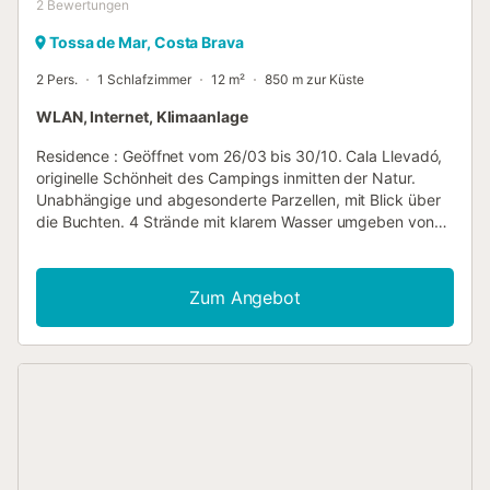
2
Bewertungen
Tossa de Mar, Costa Brava
2 Pers.
1 Schlafzimmer
12 m²
850 m zur Küste
WLAN, Internet, Klimaanlage
Residence : Geöffnet vom 26/03 bis 30/10. Cala Llevadó,
originelle Schönheit des Campings inmitten der Natur.
Unabhängige und abgesonderte Parzellen, mit Blick über
die Buchten. 4 Strände mit klarem Wasser umgeben von
jahrhundert alten Pinienbäumen. Gemütliche und familiäre
Atmosphäre. Malerische Landschaft direkt am Meer. Die
Natur geniessen, die Freizeit erleben. Cala Llevadó bietet
Zum Angebot
Ihnen die Möglichkeit an seinen Stränden Wassersport zu
betreiben, und verschiedene andere Aktivitäten mit
Animation für Kinder und Erwachsene, mit schöne Routen
für Fussgänger und MTB. Sport, Tossa und der
Korkeichenbaum, Aktivitäten und Animation, MTB Routen,
Wanderungen, Kochkurse. Im Angebot stehen zur
Verfügung Windsurfschule, Vermietung von Surfbrettern,
Wasserskischule, Tauchstation, Fahrt auf der Banane,
Basketball, Minigolf, Tischtennis, Billard, Tischfussball,