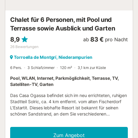
spektakulären Meerblick suchen. NRA:
ESFCTU00001700700006732300000000000000000HUTG-
0026782...
Chalet für 6 Personen, mit Pool und
Terrasse sowie Ausblick und Garten
8,9
83 €
ab
pro Nacht
26
Bewertungen
Torroella de Montgrí, Niederampurien
6 Pers.
3 Schlafzimmer
120 m²
3,1 km zur Küste
Pool, WLAN, Internet, Parkmöglichkeit, Terrasse, TV,
Satelliten-TV, Garten
Das Casa Ogassa befindet sich im neu errichteten, ruhigen
Stadtteil Solric, ca. 4 km entfernt. vom alten Fischerdorf
L'Estartit. Dieses lebhafte Resort ist bekannt für seinen
schönen Sandstrand, an dem Sie verschiedenen
Aktivitäten nachgehen können, darunter Schnorcheln,
Tauchen, Windsurfen, Sonnenbaden oder (Vollmond-)
Reiten. Das Zentrum von L'Estartit hat gemütliche Straßen
Zum Angebot