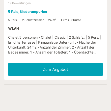
19
Bewertungen
Pals, Niederampurien
5 Pers.
2 Schlafzimmer
24 m²
1 km zur Küste
WLAN
Chalet 5 personen - Chalet | Classic | 2 Schlafz. | 5 Pers. |
Erhöhte Terrasse | Klimaanlage Unterkunft - Fläche der
Unterkunft: 24m2 - Anzahl der Zimmer: 2 - Anzahl der
Badezimmer: 1 - Anzahl der Toiletten: 1 - Überdachte
Terrasse: 10m2 - 1 zimmer: 1 Doppelbett 190x140cm - 1
zimmer: 1 Doppelbett, 1 Etagenbett für 1 Person - 1
aufenthalt: Bettbank - Alter der Unterkunft: mehr als 10
Zum Angebot
Jahre Zusätzliche Ausrüstung - Umkehrbare Klimaanlage:
Inklusive im Preis - Endreinigung inklusive (außer
Küchenecke) - Art der Küche: Küche - Gaskochplatte -
Mikrowelle - Kühlschrank - Gefrierschrank - Geschirr und
Küchenutensilien - Elektrische Kaffeemaschine - Art des
Badezimmers: Mit Dusche - Art der Toilette: Toiletten - WC
(separat oder im Badezimmer) - Bettwäsche: Verfügbar als
Extra gegen Gebühr - Inklusive Federbetten oder Decken -