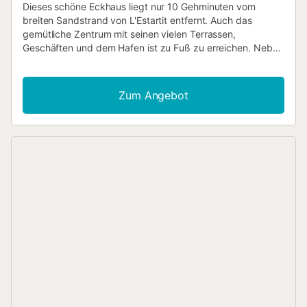
Dieses schöne Eckhaus liegt nur 10 Gehminuten vom
breiten Sandstrand von L'Estartit entfernt. Auch das
gemütliche Zentrum mit seinen vielen Terrassen,
Geschäften und dem Hafen ist zu Fuß zu erreichen. Neben
dem Haus befindet sich ein schöner Gemeinschaftspool
mit Liegewiese. Casa Florence besteht aus 2 Etagen.
Erdgeschoss: Eingang, Toilette, geräumiges Wohnzimmer
Zum Angebot
mit Zugang zur Terrasse und die Küche. Im ersten Stock
befinden sich die 3 Schlafzimmer und ein großes
Badezimmer mit Dusch. In den 3 Schlafzimmern gibt es
eine Klimaanlage. Natürlich verfügt Casa Florence auch
über eine schöne Terrasse, auf der Sie eine hausgemachte
Paella und ein Glas Wein genießen können! Das Haus
verfügt über eine geschlossene Garage für Den
Eigentümer, die privat genutzt wird . Die Hausbesitzer
müssen manchmal in der Garage sein, um etwas zu holen
oder abzulegen. Zusätzliche Informationen Einteilung
Schlafzimmer: Schlafzimmer 1) 1x Doppelbett von 160 x
200 Schlafzimmer 2) 1x Doppelbett von 150 x 190
Schlafzimmer 3) 2x Einzelbett von 90 x 190 Haustiere:
Haustiere sind erlaubt (maximal 2) Kosten: € 45 pro
Haustier/pro Aufenthalt Heizung: Heizung vorhanden...