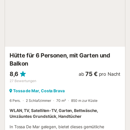
Kinderspielplatz, Strandvolleyball. Ausserdem gibt es die
Möglichkeit von Bootausflügen, mit Besichtigung von
Buchten und Höhlen. Golfplätze gibt es im 25.Km
entferntem Caldes de Malavella und im 30.Km entferntem
Platja d’ Aro. Die Einrichtungen sind von qualitativ hohem
Standard. Moderne sanitäre Einrichtungen sind mit im Preis
eingeschlossenem Warmwasseranschluss. Numerierte
Parzellen. Möglichkeit von Reservierungen. Vermietung
Holzbungalows. Ein professionelles Team steht zu Ihren
Hütte für 6 Personen, mit Garten und
Diensten bereit. Schwimmbad, Bar, Restaurant, Su...
Balkon
8,6
75 €
ab
pro Nacht
27
Bewertungen
Tossa de Mar, Costa Brava
6 Pers.
2 Schlafzimmer
70 m²
850 m zur Küste
WLAN, TV, Satelliten-TV, Garten, Bettwäsche,
Umzäuntes Grundstück, Handtücher
In Tossa De Mar gelegen, bietet dieses gemütliche