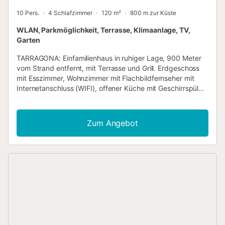
10 Pers.
4 Schlafzimmer
120 m²
800 m zur Küste
WLAN, Parkmöglichkeit, Terrasse, Klimaanlage, TV,
Garten
TARRAGONA: Einfamilienhaus in ruhiger Lage, 900 Meter
vom Strand entfernt, mit Terrasse und Grill. Erdgeschoss
mit Esszimmer, Wohnzimmer mit Flachbildfernseher mit
Internetanschluss (WIFI), offener Küche mit Geschirrspüler,
Badezimmer mit Dusche und Waschbecken, zwei
Schlafzimmer mit fünf Einzelbetten und ein Schlafzimmer
mit Doppelbett. Ein zweites Schlafzimmer mit Doppelbett
Zum Angebot
im ersten Stock mit kleiner Terrasse und Badezimmer mit
Badewanne und Waschbecken. Ventilatoren in jedem
Schlafzimmer und Klimaanlage im Wohn- und Esszimmer.
Parkplätze vor dem Haus. Südlage. Vermietung von
Samstag bis Samstag. HUTG-011343 /
Nichtraucherunterkunft / Maximale Kapazität: 10 Personen
(einschließlich Kinder und Babys) *Die Fotos sind nicht
vertraglich bindend. Möbel oder Dekorationselemente
können von den auf den Bildern gezeigten abweichen.
Energieausweis: E 185 kWh/m², E 42 kgCO2/m² NRA :