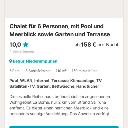
Chalet für 6 Personen, mit Pool und
Meerblick sowie Garten und Terrasse
10,0
158 €
ab
pro Nacht
4
Bewertungen
Begur, Niederampurien
6 Pers.
3 Schlafzimmer
110 m²
150 m zur Küste
Pool, WLAN, Internet, Terrasse, Klimaanlage, TV,
Satelliten-TV, Garten, Bettwäsche, Handtücher
Dieses helle Reihenhaus befindet sich im angesehenen
Wohngebiet La Borna, nur 2 km vom Strand Sa Tuna
entfernt. Es bietet einen herrlichen Meerblick und eine
besonders sonnige Ausrichtung. Das Anwesen verfügt
über eine große Terrasse, die ideal ist, um die Umgebung
und das mediterrane Klima zu genießen, und ist