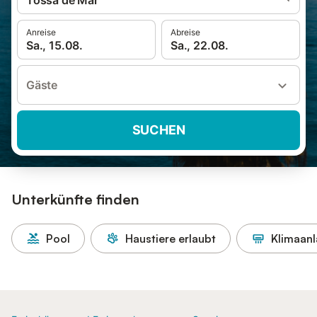
Tossa de Mar
Anreise
Abreise
Sa., 15.08.
Sa., 22.08.
Gäste
SUCHEN
Unterkünfte finden
Pool
Haustiere erlaubt
Klimaan