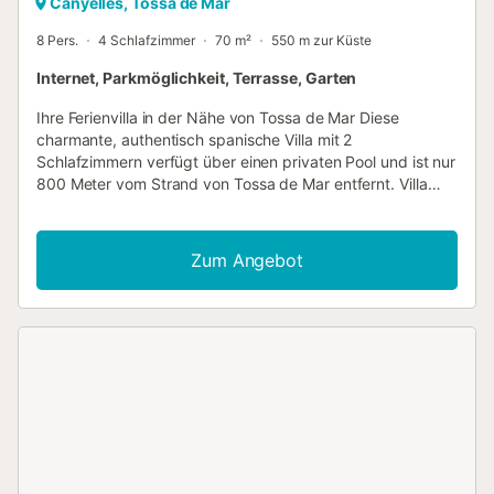
Canyelles, Tossa de Mar
8 Pers.
4 Schlafzimmer
70 m²
550 m zur Küste
Internet, Parkmöglichkeit, Terrasse, Garten
Ihre Ferienvilla in der Nähe von Tossa de Mar Diese
charmante, authentisch spanische Villa mit 2
Schlafzimmern verfügt über einen privaten Pool und ist nur
800 Meter vom Strand von Tossa de Mar entfernt. Villa
Dagmar liegt in einem Wohngebiet an einer ruhigen Straße
mit nur Anliegerverkehr. Ihr Auto können Sie auf dem
Stellplatz parken. Aufgrund ihrer Privatsphäre und der
Zum Angebot
idealen Lage in einem wunderschönen, grünen Waldgebiet
ist die Villa Dagmar besonders bei Paaren und Familien
beliebt. Villa Dagmar ist eine ebenerdige Villa mit einem
schönen, voll möblierten Wohnzimmer mit Sat-TV, CD-
Player und DVD-Player sowie einer voll ausgestatteten
Küche mit allen modernen Annehmlichkeiten. Des Weiteren
gibt es 2 geräumige Schlafzimmer und 1 Badezimmer mit
Dusche. Die praktische Einrichtung der Villa besticht durch
warme Farben und eine gemütliche, typisch spanische
Atmosphäre. Darüber hinaus bietet die Villa kostenfreies
WLAN! An der Seite der Villa befindet sich ein schöner