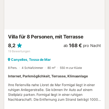
Ecke. - Eine zweite Terrasse mit Steingrill. - Ein üppiger
Garten mit Rasenfläche und Sonnenliegen. AUFTEILUNG
DER VILLA Sie betreten die Villa über Ihre private Garage,
die Platz für zwei Autos bietet. Weitere Parkplätze stehen
vor dem Haus zur Verfügung. Auf der Garagenebene
befindet sich ein extra großes Zimmer mit Schlafsofa und
zweitem Kühlschrank. HAUPTEBENE Helles Wohnzimmer
Villa für 8 Personen, mit Terrasse
mit Smart-TV und Klimaanlage. Voll ausgestattete Küche,
ebenfalls mit Klimaanlag...
8,2
168 €
ab
pro Nacht
19
Bewertungen
Canyelles, Tossa de Mar
8 Pers.
4 Schlafzimmer
80 m²
550 m zur Küste
Internet, Parkmöglichkeit, Terrasse, Klimaanlage
Ihre Ferienvilla nahe Lloret de Mar Formigal liegt in einer
ruhigen Anliegerstraße. Sie können Ihr Auto auf einem
Stellplatz parken. Formigal liegt in einer ruhigen
Nachbarschaft. Die Entfernung zum Strand beträgt 1000
Meter. Formigal liegt auf Straßenniveau. Der Eingang