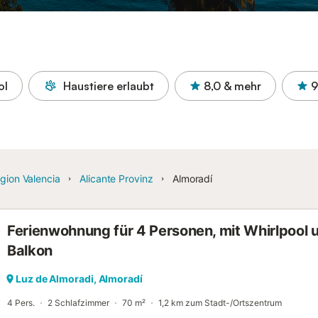
ol
Haustiere erlaubt
8,0
& mehr
9
gion Valencia
Alicante Provinz
Almoradí
Ferienwohnung für 4 Personen, mit Whirlpool 
Balkon
Luz de Almoradi, Almoradí
4 Pers.
2 Schlafzimmer
70 m²
1,2 km zum Stadt-/Ortszentrum