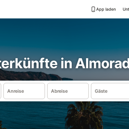
App laden
Unt
erkünfte in Almorad
Anreise
Abreise
Gäste