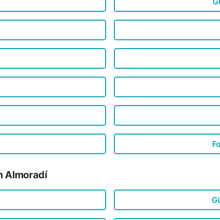
G
Fo
n Almoradí
Gü