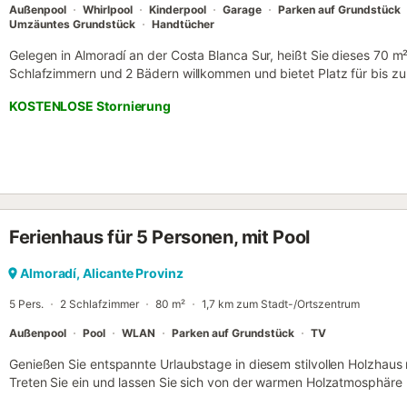
Außenpool
Whirlpool
Kinderpool
Garage
Parken auf Grundstück
Umzäuntes Grundstück
Handtücher
Gelegen in Almoradí an der Costa Blanca Sur, heißt Sie dieses 70 
Schlafzimmern und 2 Bädern willkommen und bietet Platz für bis zu
mit 2 Einzelbetten ausgestattet, das zweite mit 1 Doppelbett. Sie fi
KOSTENLOSE Stornierung
Küche mit Geschirrspüler, Klimaanlage im Wohnzimmer und Hauptsch
Smart-TV mit DVD-Player, HDMI-Anschluss, Kabel-TV mit 100 spani
Waschmaschine. Das Appartement bietet Bergblick und barrierefrei
dreistöckigen Gebäude vorhanden. Sie genießen Ihre eigene überd
sowie Zugang zu gemeinschaftlichen offenen Terrassen. Der Geme
befinden sich auf der vierten Etage, zusammen mit einer Außendusch
und ein Spielplatz runden das Angebot ab. Parkmöglichkeiten stehe
Ferienhaus für 5 Personen, mit Pool
Gemeinschaftsgarage als auch auf der Straße zur Verfügung. Haustie
untersagt. Strandtücher werden bereitgestellt und Familien mit Kin
Supermarkt ist nur 230 Meter entfernt, Restaurants erreichen Sie 
Almoradí, Alicante Provinz
Metern und Bars nach 350 Metern. Platja Babilonia liegt 15,6 km ent
5 Pers.
2 Schlafzimmer
80 m²
1,7 km zum Stadt-/Ortszentrum
km. WLAN ist gegen Gebühr ve...
Außenpool
Pool
WLAN
Parken auf Grundstück
TV
Genießen Sie entspannte Urlaubstage in diesem stilvollen Holzhaus 
Treten Sie ein und lassen Sie sich von der warmen Holzatmosphäre
Wohnraum ist hell, freundlich und geschmackvoll eingerichtet. Ent