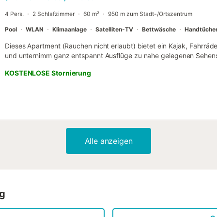
Umgebung mit guter Anbindung an Dienstleistungen, Golf und Stran
4 Pers.
2 Schlafzimmer
60 m²
950 m zum Stadt-/Ortszentrum
Finca Golf entfer...
Pool
WLAN
Klimaanlage
Satelliten-TV
Bettwäsche
Handtüche
Dieses Apartment (Rauchen nicht erlaubt) bietet ein Kajak, Fahrräde
und unternimm ganz entspannt Ausflüge zu nahe gelegenen Sehens
Torrevieja (20 Autominuten) oder Strand von La Mata (29 Autominute
KOSTENLOSE Stornierung
eine Herdplatte und einen Kühlschrank sowie eine Kaffeemaschine,
Mikrowelle. Dank der Ausstattung mit kostenlosem WLAN und Kabel-/
richtig gemütlich machen. Zur Ausstattung des Badezimmers gehöre
Handtücher. Außerdem ist vor Ort eine Wäscherei verfügbar – du k
indem du weniger Kleidung einpackst....
Alle anzeigen
ng