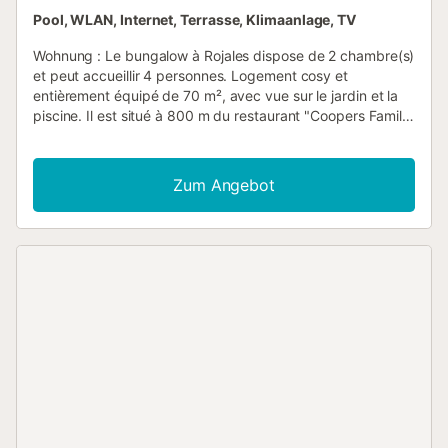
Pool, WLAN, Internet, Terrasse, Klimaanlage, TV
Wohnung : Le bungalow à Rojales dispose de 2 chambre(s)
et peut accueillir 4 personnes. Logement cosy et
entièrement équipé de 70 m², avec vue sur le jardin et la
piscine. Il est situé à 800 m du restaurant "Coopers Family
Bar and Restaurant", à 1 km du restaurant "Da Silva's
Restaurant", à 1 km du supermarché "Consum", à 3 km du
parc naturel "El Recorral", à 3 km de le parc aquatique
Zum Angebot
"Aquapark". Rojales", à 3 km du golf "La Marquesa Golf", à
4 km du lac "Laguna Salada de La Mata", à 5 km du golf
"Greenlands Sport Club, Partida La Rafaela". , à 7 km de la
plage de sable "Playa del Campo", à 11 km de la ville
"Torrevieja" et est situé dans une zone idéale pour les
familles et au sein d'une urbanisation. Il dispose d'une
terrasse, lave-linge, accès internet (Wi-Fi), sèche-cheveux,
balcon, climatisation dans tout le logement, piscine
communautaire+enfants, parking extérieur dans le même
bâtiment, 2 télévisions. La cuisine ouverte, avec plaque
vitrocéramique, est équipée d'un réfrigérateur, d'un micro-
ondes, d'un four, d'un congélateur, d'ustensiles de cuisine,
d'une cafetière, d'un grille-pain et d'une bouilloire.