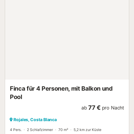
Zusammenspiel von Innen- und Außenbereich.
Klimaanlage und Privatparkplatz tragen zum Komfort bei.
Golfliebhaber haben die Qual der Wahl: Der Golfplatz La
Marquesa ist nur 2 km entfernt, und weitere Top-Plätze
wie La Finca, Vistabella, Villamartin und Las Colinas sind
alle innerhalb von 30 Autominuten erreichbar. Die
pulsierende Stadt Ciudad Quesada liegt ganz in der Nähe
und bietet Cafés, Geschäfte und eine lebendige
mediterrane Atmosphäre. Reservierungen für Gruppen
oder Gesellschaften von Personen unter 25 Jahren sind
nicht gestattet Das Organisieren von Studentenfeiern,
Junggesellenabschieden und Trinkfeiern ist in diesem
Haus verboten Dieses Ferienhaus steht nur für
Erholungszwecke zur Verfügung. Buchung...
Finca für 4 Personen, mit Balkon und
Pool
77 €
ab
pro Nacht
Rojales, Costa Blanca
4 Pers.
2 Schlafzimmer
70 m²
5,2 km zur Küste