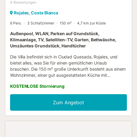
4
Bewertungen
Rojales, Costa Blanca
6 Pers.
3 Schlafzimmer
150 m²
4,7 km zur Küste
Außenpool, WLAN, Parken auf Grundstück,
Klimaanlage, TV, Satelliten-TV, Garten, Bettwäsche,
Umzäuntes Grundstück, Handtücher
Die Villa befindet sich in Ciudad Quesada, Rojales, und
bietet alles, was Sie für einen gemütlichen Urlaub
brauchen. Die 150 m² große Unterkunft besteht aus einem
Wohnzimmer, einer gut ausgestatteten Küche mit
Geschirrspüler, 3 Schlafzimmern und 2 Bädern und bietet
KOSTENLOSE Stornierung
somit Platz für 6 Personen. Zur Ausstattung gehören
außerdem Highspeed-WLAN (für Videoanrufe geeignet),
eine Klimaanlage im Wohnzimmer, in der Gegend und in 2
Zum Angebot
Schlafzimmern (mit Einzelgeräten), eine Waschmaschine
sowie Satellitenfernsehen. Zu Ihrem privaten Außenbereich
gehören ein Pool, ein Garten, Gartenmöbel, eine offene
Terrasse, eine überdachte Terrasse, ein Balkon und ein
Grill. Entfernung zum nächsten Restaurant zu Fuß/mit dem
Auto: 1,16 km. Entfernung zum nächsten Café zu Fuß/mit