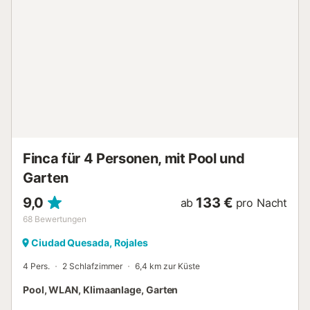
Sie auf der Dachterrasse mit Liegestühlen, einem
Essbereich und einem Elektrogrill - ideal für Mahlzeiten im
Freien oder Drinks bei Sonnenuntergang. Der private
Garten und der Poolbereich bieten einen ruhigen
Rückzugsort zum Lesen, Sonnenbaden oder Genießen der
warmen spanischen Abende. Haustiere sind willkommen,
daher ist dies eine großartige Wahl für Familien, die ihre
vierbeinigen Begleiter mitbringen möchten. Von 22:00 bis
6:00 Uhr gilt Nachtruhe. Dieses Ferienhaus hat eine
Auszeichnung gewonnen 2017 Rese...
Finca für 4 Personen, mit Pool und
Garten
9,0
133 €
ab
pro Nacht
68
Bewertungen
Ciudad Quesada, Rojales
4 Pers.
2 Schlafzimmer
6,4 km zur Küste
Pool, WLAN, Klimaanlage, Garten