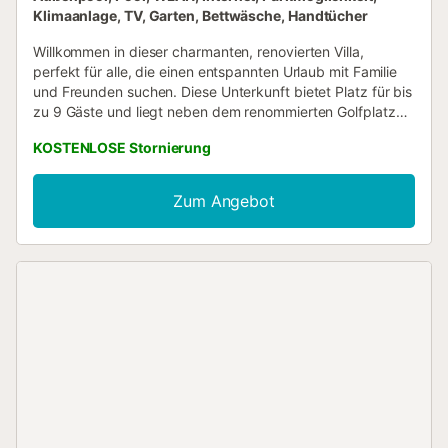
Klimaanlage, TV, Garten, Bettwäsche, Handtücher
Willkommen in dieser charmanten, renovierten Villa,
perfekt für alle, die einen entspannten Urlaub mit Familie
und Freunden suchen. Diese Unterkunft bietet Platz für bis
zu 9 Gäste und liegt neben dem renommierten Golfplatz
Ciudad Quesada La Marquesa, was Golfliebhabern ein
KOSTENLOSE Stornierung
einzigartiges Erlebnis bietet. Beim Betreten der Villa
werden Sie von einem geräumigen und hellen Wohnzimmer
begrüßt, das über einen gemütlichen Kamin verfügt, der
Zum Angebot
für eine warme und einladende Atmosphäre sorgt.
Modernes und elegantes Dekor verbindet sich mit
Annehmlichkeiten wie Klimaanlage...