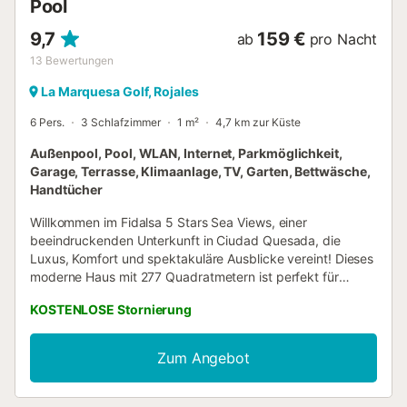
Pool
9,7
159 €
ab
pro Nacht
13
Bewertungen
La Marquesa Golf, Rojales
6 Pers.
3 Schlafzimmer
1 m²
4,7 km zur Küste
Außenpool, Pool, WLAN, Internet, Parkmöglichkeit,
Garage, Terrasse, Klimaanlage, TV, Garten, Bettwäsche,
Handtücher
Willkommen im Fidalsa 5 Stars Sea Views, einer
beeindruckenden Unterkunft in Ciudad Quesada, die
Luxus, Komfort und spektakuläre Ausblicke vereint! Dieses
moderne Haus mit 277 Quadratmetern ist perfekt für
Gruppen von bis zu 6 Gästen und verfügt über 3
KOSTENLOSE Stornierung
geräumige und komfortable Schlafzimmer. Es gibt 4
Badezimmer, davon 3 mit Duschen, was absolute
Privatsphäre und Komfort für alle gewährleistet. Das Haus
Zum Angebot
besticht durch seine fantastische Ausstattung: privater
Pool, Billardtisch, Solarium, Spielbereich und eine 100
Quadratmeter große Terrasse mit Gartenmöbeln und Grill.