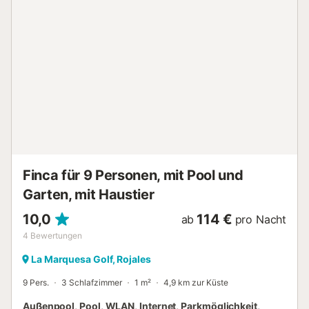
dem Auto: 2,30 km. Entfernung zur nächsten Bar zu
Fuß/mit dem Auto: 1,32km. Entfernung zum nächsten
Supermarkt zu Fuß/mit dem Auto: 1.53km. Entfernung zum
nächsten Strand zu Fuß/mit dem Auto: 6.4km Platja del
Mocayo. Entfernung zum Flughafen: 52.2km Flughafen
Alicante. Kostenlose Parkplätze sind auf der Unterkunft
und an der Straße vorhanden. Das Mitbringen von
Haustieren ist auf Anfrage erlaubt....
Finca für 9 Personen, mit Pool und
Garten, mit Haustier
10,0
114 €
ab
pro Nacht
4
Bewertungen
La Marquesa Golf, Rojales
9 Pers.
3 Schlafzimmer
1 m²
4,9 km zur Küste
Außenpool, Pool, WLAN, Internet, Parkmöglichkeit,