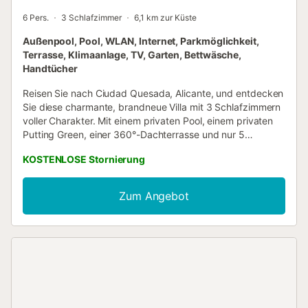
6 Pers.
3 Schlafzimmer
6,1 km zur Küste
Außenpool, Pool, WLAN, Internet, Parkmöglichkeit,
Terrasse, Klimaanlage, TV, Garten, Bettwäsche,
Handtücher
Reisen Sie nach Ciudad Quesada, Alicante, und entdecken
Sie diese charmante, brandneue Villa mit 3 Schlafzimmern
voller Charakter. Mit einem privaten Pool, einem privaten
Putting Green, einer 360°-Dachterrasse und nur 5
Gehminuten von Bars, Restaurants und Supermärkten
KOSTENLOSE Stornierung
entfernt bietet dieses stilvolle Refugium einen entspannten
Familienurlaub an der atemberaubenden Costa Blanca in
Spanien. 🏡 Die Villa - Bei Buchungen von Gästen unter 25
Zum Angebot
Jahren bitte vorab anfragen. - Brandneue Villa mit
Charakter & Charme - Offener Wohn- und Essbereich -
Ausgestattete Küche mit Kühlschrank/Gefrierschrank,
Herd, Backofen, Mikrowelle, Toaster, Wasserkocher,
Kaffeemaschine und Geschirrspüler - Waschmaschine für
zusätzlichen Komfort - Essbereich im Freien - Eine Auswahl
an Sonnenliegen im privaten Garten und auf der 360°-
Dachterrasse 🛏 Schlafzimmer & Schlafmöglichkeiten -