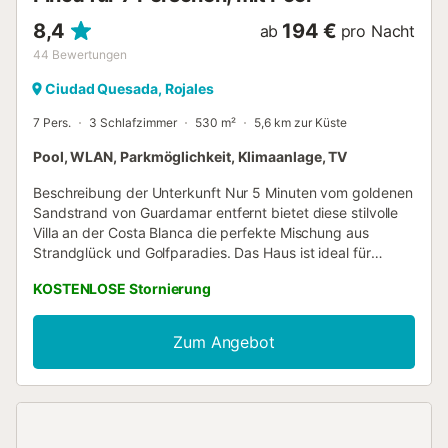
Elektroautoladegerät: 0,5 € pro kW Diese Unterkunft wird
von einem Profi vertrieben. Sofern nicht anders
8,4
194 €
ab
pro Nacht
angegeben, sind Dienstleistungen wie Reinigung,
44
Bewertungen
Bettwäsche, Handtücher etc. nicht im Preis dieser Miete
ent...
Ciudad Quesada, Rojales
7 Pers.
3 Schlafzimmer
530 m²
5,6 km zur Küste
Pool, WLAN, Parkmöglichkeit, Klimaanlage, TV
Beschreibung der Unterkunft Nur 5 Minuten vom goldenen
Sandstrand von Guardamar entfernt bietet diese stilvolle
Villa an der Costa Blanca die perfekte Mischung aus
Strandglück und Golfparadies. Das Haus ist ideal für
Familien oder Gruppen von Freunden und verfügt über
KOSTENLOSE Stornierung
einen privaten Pool, ein Solarium mit Dusche und eine
sonnenverwöhnte Terrasse, auf der Sie nach einem
erlebnisreichen Tag entspannen können. Die Villa ist
Zum Angebot
geschmackvoll und komfortabel eingerichtet. Das
Erdgeschoss umfasst gemütliche Schlafzimmer, moderne
Badezimmer und einen hellen Wohn-/Essbereich mit
offener Küche und Stauraum. Große Fenster bieten einen
Blick auf den Pool und schaffen so ein harmonisches