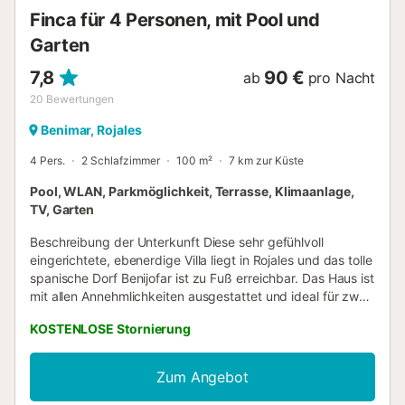
wunderschönen Pool mit Sonnenliegen und eine große
Finca für 4 Personen, mit Pool und
Rasenfläche für andere Outdoor-Aktivitäten mit Freunden
Garten
und Familie. Diese Villa liegt in einer ländlichen Gegend, die
viel Kom...
7,8
90 €
ab
pro Nacht
20
Bewertungen
Benimar, Rojales
4 Pers.
2 Schlafzimmer
100 m²
7 km zur Küste
Pool, WLAN, Parkmöglichkeit, Terrasse, Klimaanlage,
TV, Garten
Beschreibung der Unterkunft Diese sehr gefühlvoll
eingerichtete, ebenerdige Villa liegt in Rojales und das tolle
spanische Dorf Benijofar ist zu Fuß erreichbar. Das Haus ist
mit allen Annehmlichkeiten ausgestattet und ideal für zwei
Paare oder eine Familie mit Kindern, die herrlich im eigenen
KOSTENLOSE Stornierung
Pool schwimmen können. Sowohl das Wohnzimmer als
auch beide Schlafzimmer sind mit Klimaanlage
ausgestattet und Sie können das Auto auf dem eigenen
Zum Angebot
Grundstück parken. Benijófar grenzt an Rojales, eine der
kleinsten Gemeinden der Region. Sowohl der Reichtum als