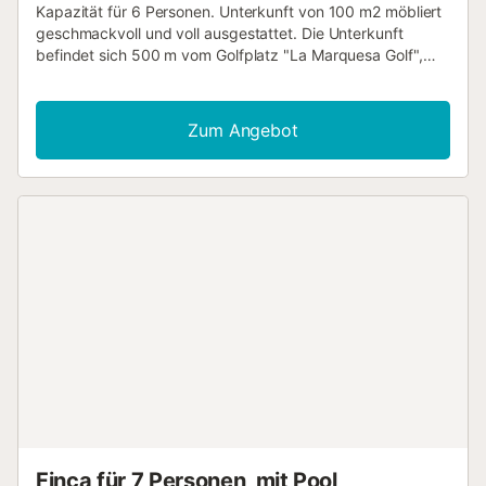
Kapazität für 6 Personen. Unterkunft von 100 m2 möbliert
geschmackvoll und voll ausgestattet. Die Unterkunft
befindet sich 500 m vom Golfplatz "La Marquesa Golf",
500 m von der Stadt "Ciudad Quesada", 500 m vom
Supermarkt, 500 m vom Restaurant, 7 km vom
Sandstrand "Campoamor", 30 km vom Flughafen
Zum Angebot
"Alicante", 55 km vom Flughafen "Murcia" entfernt und
befindet sich in einer idealen Gegend für Familien und
nahe dem Meer. Es verfügt über Garten, Gartenmöbel,
Zaun, 100 m2 Terrasse, Waschmaschine, Grill, Kamin,
Bügeleisen, Internetzugang (wifi), Haartrockner,
Wärmepumpe Heizung, Klimaanlage während der
gesamten Unterkunft, privates Schwimmbad, Parkplatz im
Freien gleichen Gebäude, 1 TV, Sat-TV (Sprachen:
Spanisch). Die amerikanische Küche mit Keramikglas ist
mit Kühlschrank, Mikrowelle, Backofen, Gefrierschrank,
Geschirrspüler, Geschirr/Besteck, Geschirr/Küche,
Kaffeemaschine, Toaster, Wasserkocher und Zitruspresse
ausgestattet. CASA VELAZQUEZ Weitere Informationen:
Privater Pool Pflichtleistungen vor Ort: . Kaution (erstattet):
500 € pro Reservierung Optionale Leistungen vor Ort zu
zahlen und vor Ihrer Ankunft zu buchen : .
Finca für 7 Personen, mit Pool