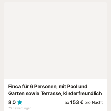
Ideale Lage in der Nähe Nur 1 km vom Stadtzentrum von
Rojales entfernt können Sie lokale Restaurants, Cafés und
Geschäfte erkunden oder im nur 500 Meter entfernten La
Marquesa eine Runde Golf spielen. Die Villa bietet einen
ruhigen Ausgangspunkt und gleichzeitig die Nähe zu
wichtigen Sehenswürdigkeiten und Freizeitaktivitäten,
sodass Sie Entspannung und Abenteuer in Einklang
bringen können. Die ruhige Umgebung macht sie ideal, um
ruhige Morgenstunden oder den Blick auf den
Sonnenuntergang über den Hügeln zu genießen. Komfort
und Spaß im Freien Im Garten erwartet Sie ein privater
Pool mit Sonnenliegen und Platz für Spiele im Freien oder
entspannte Abende. Im Kinderpool können die Kleinen
sicher spielen, während die Erwachsenen sich abkühlen
oder in der Sonne entspannen können. Ob Familien...
Finca für 6 Personen, mit Pool und
Garten sowie Terrasse, kinderfreundlich
8,0
153 €
ab
pro Nacht
73
Bewertungen