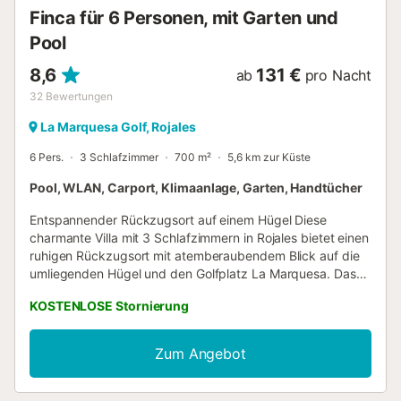
Finca für 6 Personen, mit Garten und
Pool
8,6
131 €
ab
pro Nacht
32
Bewertungen
La Marquesa Golf, Rojales
6 Pers.
3 Schlafzimmer
700 m²
5,6 km zur Küste
Pool, WLAN, Carport, Klimaanlage, Garten, Handtücher
Entspannender Rückzugsort auf einem Hügel Diese
charmante Villa mit 3 Schlafzimmern in Rojales bietet einen
ruhigen Rückzugsort mit atemberaubendem Blick auf die
umliegenden Hügel und den Golfplatz La Marquesa. Das
Anwesen ist für Familien oder Gruppen von bis zu 6
KOSTENLOSE Stornierung
Personen konzipiert und verfügt über einen privaten Pool
mit Kinderbereich, einen üppigen privaten Garten und ein
gemütliches Wohn-Esszimmer mit TV und Klimaanlage. Die
Zum Angebot
Küche ist komplett ausgestattet, sodass Sie während Ihres
Aufenthalts problemlos selbst kochen können. Dank des
Carports vor Ort ist Kommen und Gehen mühelos möglich.