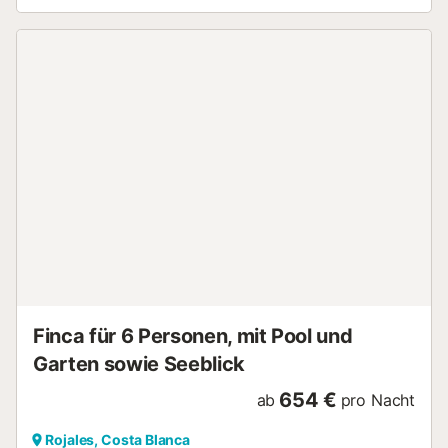
auch die Notlage dieses Dorfs sind dem Fluss Segura zu
verdanken, der 1957 durch Überschwemmung das Dorf
verwüstete. Das Dorf wurde wieder aufgebaut und der
kanalisierte Fluss ist unter Kontrolle. Verschiedene
Restaurants, Straßencafés und Geschäfte sind zu Fuß
erreichbar. Die Strände der Costa Blanca liegen nur 10
Minuten entfernt. Diese Wohnung wird zum Erhalt der Ruhe
nicht an Gruppen mit Jugendlichen vermietet
Reservierungen für Gruppen oder Gesellschaften von
Personen unter 18 Jahren sind nicht gestattet Sonstiges
WLAN: Gratis...
Finca für 6 Personen, mit Pool und
Garten sowie Seeblick
654 €
ab
pro Nacht
Rojales, Costa Blanca