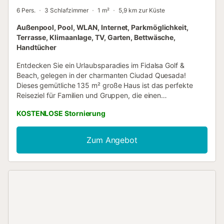
6 Pers.
3 Schlafzimmer
1 m²
5,9 km zur Küste
Außenpool, Pool, WLAN, Internet, Parkmöglichkeit,
Terrasse, Klimaanlage, TV, Garten, Bettwäsche,
Handtücher
Entdecken Sie ein Urlaubsparadies im Fidalsa Golf &
Beach, gelegen in der charmanten Ciudad Quesada!
Dieses gemütliche 135 m² große Haus ist das perfekte
Reiseziel für Familien und Gruppen, die einen
unvergesslichen Urlaub suchen. Das Haus verfügt über 3
KOSTENLOSE Stornierung
geräumige Schlafzimmer, alle mit Doppelbetten
ausgestattet, und bietet bequem Platz für bis zu 6 Gäste.
Es gibt 3 Badezimmer – zwei mit Duschen und eines mit
Zum Angebot
Badewanne – die allen Gästen höchsten Komfort und
Privatsphäre bieten. Die offene Küche ist komplett mit
modernen Geräten ausgestattet, darunter eine
Waschmaschine, ein Geschirrspüler, ein Backofen, eine
Mikrowelle, eine Kaffeemaschine, ein Toaster und eine
Vielzahl von Küchenutensilien, die die Zubereitung von
Mahlzeiten zum Vergnügen machen. Das Haus verfügt
außerdem über eine individuelle Klimaanlage, eine