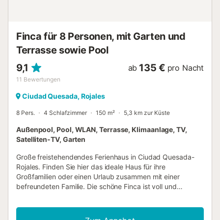
Supermarkt ist fußläufig erreichbar) befinden sich
größtenteils in der unmittelbaren Umgebung. Sie können
sich auch auf den Bowling-, Minigolf- und weiteren
Finca für 8 Personen, mit Garten und
Golfplätzen vergnügen, die sich nicht weit von der Villa
entfernt befinden. Ko...
Terrasse sowie Pool
9,1
135 €
ab
pro Nacht
11
Bewertungen
Ciudad Quesada, Rojales
8 Pers.
4 Schlafzimmer
150 m²
5,3 km zur Küste
Außenpool, Pool, WLAN, Terrasse, Klimaanlage, TV,
Satelliten-TV, Garten
Große freistehendendes Ferienhaus in Ciudad Quesada-
Rojales. Finden Sie hier das ideale Haus für ihre
Großfamilien oder einen Urlaub zusammen mit einer
befreundeten Familie. Die schöne Finca ist voll und
gemütlich ausgestattet, so dass Sie nichts vermissen
werden und sich wie zu Hause fühlen. Verbringen Sie auch
eine herrliche Zeit im Garten, wo Sie es sich auf der