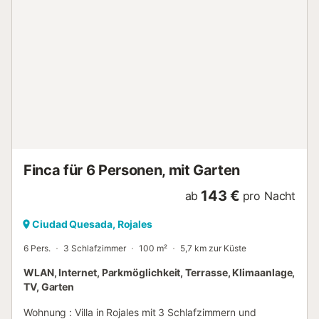
Schlafzimmer 1: Super-Kingsize-Bett mit eigenem Bad -
Schlafzimmer 2: Super-Kingsize-Bett mit eigenem Bad -
Schlafzimmer 3: Kingsize-Bett mit separatem Badezimmer
(Schläft bis zu 6 Gäste bequem) 🛁 Badezimmer - Eigenes
Badezimmer 1: Ebenerdige Dusche, WC & Waschbecken -
Eigenes Badezimmer 2: Ebenerdige Dusche, WC &
Waschbecken - Hauptbadezimmer: Ebenerdige Dusche,
WC & Waschbecken 🏊 Annehmlichkeiten der Unterkunft
(Inklusive) - Privater Außenpool - Zugang zum privaten
Garten - Privates Putting Green im Garten - 360°-
Dachterrass...
Finca für 6 Personen, mit Garten
143 €
ab
pro Nacht
Ciudad Quesada, Rojales
6 Pers.
3 Schlafzimmer
100 m²
5,7 km zur Küste
WLAN, Internet, Parkmöglichkeit, Terrasse, Klimaanlage,
TV, Garten
Wohnung : Villa in Rojales mit 3 Schlafzimmern und