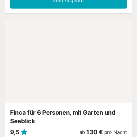
Zum Angebot
Veranda und dem Sonnendeck gemütlich machen können.
Der Pool wird täglich Ihr Treffpunkt sein, denn hier haben
Sie Badespaß und Sie können sich erfrischen. Die schöne
Sommerküche lädt zum gemeinsamen Grill und Essen ein
und dort können Sie tolle Abendende verbringen. Nach
wenigen Kilometer erreichen sie die schönen Sandstrände
der Küste. Der Sand lädt zum Sandburgen bauen ein oder
zum Ablegen und Sonne genießen. Springen Sie den
Wellen entgegen und lassen Sie sich auf der
Wasseroberfläche treiben. Für Ihren Freizeitvertreib
können Sie in der Nähe golfen gehen, einen Wasserpark
besuchen und mit Leihrädern die Umgebung erkunden.
Alle Einrichtungen des alltäglichen Lebens vielen Sie in
wenigen Kilometern Radius. Verbringen Sie einen
unbeschwerten Strandurlaub an der spanischen Küste....
Finca für 6 Personen, mit Garten und
Seeblick
9,5
130 €
ab
pro Nacht