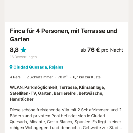
Informations complémentaires : Piscine collective avec
pataugeoire Prestations obligatoires à régler sur place : .
Caution (remboursable) : 100 € par réservation Ce
logement est diffusé par un professionnel. Sauf mention
contraire, les prestations, telles que ménage, dra...
Finca für 4 Personen, mit Terrasse und
Garten
8,8
76 €
ab
pro Nacht
16
Bewertungen
Ciudad Quesada, Rojales
4 Pers.
2 Schlafzimmer
70 m²
6,7 km zur Küste
WLAN, Parkmöglichkeit, Terrasse, Klimaanlage,
Satelliten-TV, Garten, Barrierefrei, Bettwäsche,
Handtücher
Diese schöne freistehende Villa mit 2 Schlafzimmern und 2
Bädern und privatem Pool befindet sich in Ciudad
Quesada, Alicante, Costa Blanca, Spanien. Es liegt in einer
ruhigen Wohngegend und dennoch in Gehweite zur Stadt