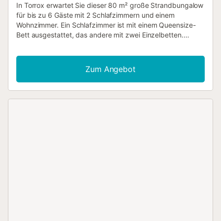
In Torrox erwartet Sie dieser 80 m² große Strandbungalow
für bis zu 6 Gäste mit 2 Schlafzimmern und einem
Wohnzimmer. Ein Schlafzimmer ist mit einem Queensize-
Bett ausgestattet, das andere mit zwei Einzelbetten.
Zusätzlich stehen ein Einzelbett und ein Schlafsofa für
weitere Gäste bereit. Die voll ausgestattete Küche bietet
alle notwendigen Geräte und Utensilien für die Zubereitung
Zum Angebot
Ihrer Mahlzeiten. Zu den Annehmlichkeiten zählen
Highspeed-WLAN (videotauglich), Klimaanlage im
Wohnzimmer und in beiden Schlafzimmern, Heizung,
privater Fernseher mit Video-on-Demand, Waschmaschine,
Trockner, privater Ventilator, Babybett und ein eigener
Arbeitsplatz. Genießen Sie Ihre private überdachte
Terrasse, den privaten Balkon und eine nicht überdachte
Terrasse mit Meerblick. Der gemeinschaftliche Außenpool
sowie das Kinderbecken sorgen für Erfrischung für alle
Altersgruppen. Weitere Außenbereiche umfassen eine
Außendusche, einen Gemeinschaftsgarten, einen privaten
Grill und einen gemeinschaftlichen Spielplatz. Ein
Tennisplatz ist in 5 Minuten zu Fuß erreichbar. Parken ist
auf der Straße möglich. Bis zu 2 Haustiere sind erlaubt.
Veranstaltungen sind nicht gestattet. Strandtücher stehen