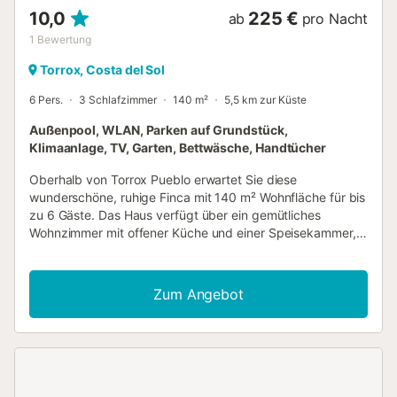
10,0
225 €
ab
pro Nacht
1
Bewertung
Torrox, Costa del Sol
6 Pers.
3 Schlafzimmer
140 m²
5,5 km zur Küste
Außenpool, WLAN, Parken auf Grundstück,
Klimaanlage, TV, Garten, Bettwäsche, Handtücher
Oberhalb von Torrox Pueblo erwartet Sie diese
wunderschöne, ruhige Finca mit 140 m² Wohnfläche für bis
zu 6 Gäste. Das Haus verfügt über ein gemütliches
Wohnzimmer mit offener Küche und einer Speisekammer,
drei Schlafzimmer und zwei Bäder. Im Wohnzimmer und in
allen drei Schlafzimmern gibt es Klimaanlagen. Zur
Ausstattung gehören eine komplett ausgestattete Küche,
Zum Angebot
Highspeed-WLAN für Videokonferenzen, Fernseher,
Waschmaschine und Kaffeemaschine. Kostenlos stehen ein
Babybett und ein Hochstuhl zur Verfügung. Genießen Sie
den privaten Garten mit vielen Obstbäumen und
exotischen Pflanzen sowie den überdachten und offenen
Terrassenbereich mit traumhaftem Blick in die sanfte,