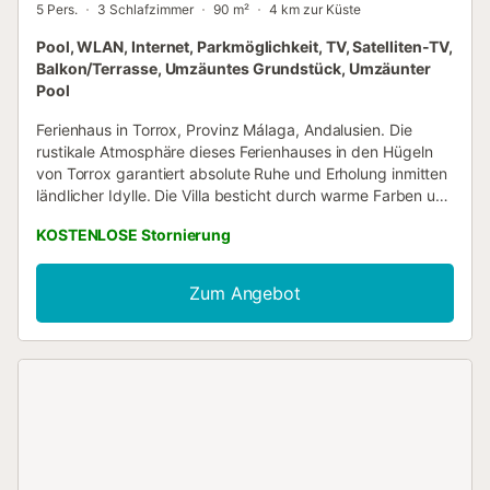
5 Pers.
3 Schlafzimmer
90 m²
4 km zur Küste
Pool, WLAN, Internet, Parkmöglichkeit, TV, Satelliten-TV,
Balkon/Terrasse, Umzäuntes Grundstück, Umzäunter
Pool
Ferienhaus in Torrox, Provinz Málaga, Andalusien. Die
rustikale Atmosphäre dieses Ferienhauses in den Hügeln
von Torrox garantiert absolute Ruhe und Erholung inmitten
ländlicher Idylle. Die Villa besticht durch warme Farben und
Holzmöbel, die das malerische ländliche Ambiente
KOSTENLOSE Stornierung
unterstreichen. Das Haus verfügt über drei Schlafzimmer,
jeweils mit Doppelbett; eines davon mit eigenem Bad mit
Badewanne. Zusätzlich gibt es ein weiteres Badezimmer
Zum Angebot
mit Dusche sowie einen großzügigen Wohn- und
Essbereich mit separater, voll ausgestatteter Küche. Die
einladende Veranda bietet einen charmanten Essbereich,
von dem aus Sie Ihre Mahlzeiten mit atemberaubendem
Blick auf das Meer und die umliegenden Berge genießen
können. Denselben Ausblick bietet auch der umzäunte
Poolbereich im hinteren Teil des Grundstücks. Hier
erwartet Sie ein charmanter Privatpool, Sonnenliegen und
ein Sonnenschirm, damit Sie die angenehmen