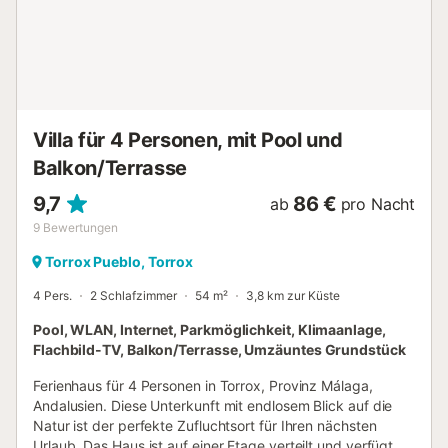
Veranda die gleiche Aussicht genießen, während Sie
köstliche Mahlzeiten genießen. Bitte beachten Sie, dass
das Haus über zwei Etagen verfügt. Das Obergeschoss
wird unabhängig vom Untergeschoss vermietet, beide
Wohnungen verfügen über separate Eingänge. Der
gesamte Außenbereich steht Ihnen privat zur Verfügung.
Die Zufahrt zum Haus ist über einen 300 Meter langen
Villa für 4 Personen, mit Pool und
Feldweg möglich....
Balkon/Terrasse
9,7
86 €
ab
pro Nacht
9
Bewertungen
Torrox Pueblo, Torrox
4 Pers.
2 Schlafzimmer
54 m²
3,8 km zur Küste
Pool, WLAN, Internet, Parkmöglichkeit, Klimaanlage,
Flachbild-TV, Balkon/Terrasse, Umzäuntes Grundstück
Ferienhaus für 4 Personen in Torrox, Provinz Málaga,
Andalusien. Diese Unterkunft mit endlosem Blick auf die
Natur ist der perfekte Zufluchtsort für Ihren nächsten
Urlaub. Das Haus ist auf einer Etage verteilt und verfügt