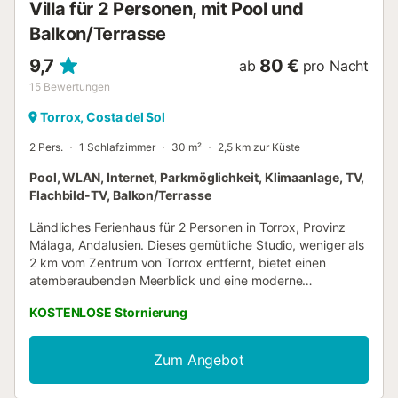
Villa für 2 Personen, mit Pool und
1,60 m ausziehen lässt. Ein Badezimmer ist im
Balkon/Terrasse
andalusischen Stil eingerichtet und verfügt über eine
Badewanne und eine Dusche, während das zwei...
9,7
80 €
ab
pro Nacht
15
Bewertungen
Torrox, Costa del Sol
2 Pers.
1 Schlafzimmer
30 m²
2,5 km zur Küste
Pool, WLAN, Internet, Parkmöglichkeit, Klimaanlage, TV,
Flachbild-TV, Balkon/Terrasse
Ländliches Ferienhaus für 2 Personen in Torrox, Provinz
Málaga, Andalusien. Dieses gemütliche Studio, weniger als
2 km vom Zentrum von Torrox entfernt, bietet einen
atemberaubenden Meerblick und eine moderne
Einrichtung, die Komfort und Stil vereint. Es ist der perfekte
KOSTENLOSE Stornierung
Ort für einen romantischen Kurzurlaub oder für alle, die
einen ruhigen und eleganten Rückzugsort suchen. Das
Studio ist hell und luftig. Das Wohnzimmer dient
Zum Angebot
gleichzeitig als Schlafzimmer und ist mit einem bequemen
Klappbett ausgestattet, das sich für die Nacht in ein