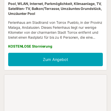
Pool, WLAN, Internet, Parkmöglichkeit, Klimaanlage, TV,
Satelliten-TV, Balkon/Terrasse, Umzäuntes Grundstück,
Umzäunter Pool
Ferienhaus am Stadtrand von Torrox Pueblo, in der Provinz
Malaga, Andalusien. Dieses Ferienhaus liegt nur wenige
Kilometer von der charmanten Stadt Torrox entfernt und
bietet einen Rastplatz für bis zu 6 Personen, die eine
spektakuläre Aussicht und ein komfortables Interieur
KOSTENLOSE Stornierung
genießen. Beim Betreten des Hauses finden Sie ein
charmantes Wohnzimmer mit doppelt hohen Decken, das
mit bequemen Sofas, Sat-TV und einem Esstisch
Zum Angebot
ausgestattet ist. Die riesigen Fenster, durch die das Licht
durch den Innenraum fließen kann, lassen die herrliche
Aussicht Teil der Raumdekoration werden. Das
Wohnzimmer bietet Zugang zur voll ausgestatteten
offenen Küche. Die drei Schlafzimmer des Hauses
verfügen über ein modernes Dekor und malerische Details
wie die Backsteinmauer im Zweibettzimmer. Die anderen
beiden Schlafzimmer sind jeweils mit einem Doppelbett
ausgestattet, während ein Badezimmer mit Dusche den
Grundriss des Hauses vervollständigt. Das Wohnzimmer