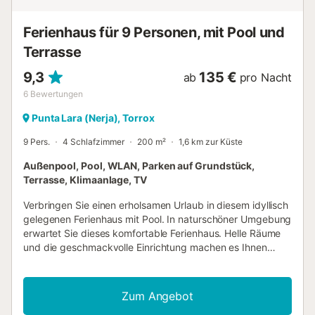
Ihnen zur Verfügung. Die Unterkunft bietet stufenfreien
Zugang und ein barrierefreies Innendesign. Öffentliche
Ferienhaus für 9 Personen, mit Pool und
Verkehrsmittel sind in der Nähe leicht erreichbar. Sie
genießen direkten Strandzugang und einen fre...
Terrasse
9,3
135 €
ab
pro Nacht
6
Bewertungen
Punta Lara (Nerja), Torrox
9 Pers.
4 Schlafzimmer
200 m²
1,6 km zur Küste
Außenpool, Pool, WLAN, Parken auf Grundstück,
Terrasse, Klimaanlage, TV
Verbringen Sie einen erholsamen Urlaub in diesem idyllisch
gelegenen Ferienhaus mit Pool. In naturschöner Umgebung
erwartet Sie dieses komfortable Ferienhaus. Helle Räume
und die geschmackvolle Einrichtung machen es Ihnen
leicht, sich hier vom ersten Tag an wohlzufühlen. Freuen
Sie sich auf schöne Abende nach herrlichen Urlaubstagen,
speisen Sie am langen Esstisch und machen Sie es sich auf
Zum Angebot
dem einladenden Sofa bequem, spielen Sie Spiele,