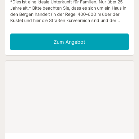
*Dies ist eine ideale Unterkunft für Familien. Nur über 25
Jahre alt.* Bitte beachten Sie, dass es sich um ein Haus in
den Bergen handelt (in der Regel 400-600 m über der
Küste) und hier die Straßen kurvenreich sind und der
Zugang auch über Feldwege erfolgen kann. Die Finca Vejer
ist eine authentische andalusische Unterkunft in der Nähe
von Cómpeta und Torrox Pueblo, die über einen
Zum Angebot
unbefestigten Weg von der ca. 15 Autominuten entfernten
Verbindungsstraße leicht zu erreichen ist. In diesem
charmanten Haus sind traditionelle Elemente wie
Steinböden, dicke Mauern, Holzdecken und andalusische
Doppelfenster nahtlos miteinander verbunden. Es verfügt
über einen kleinen Pool, der zum Entspannen einlädt.
Während hölzerne Handläufe an steileren Abschnitten für
Sicherheit sorgen, ist das Haus für kleine Kinder
möglicherweise nicht ideal. Die Unterkunft verfügt über ein
geräumiges Esszimmer, das auch als Wintergarten genutzt
werden kann, eine modern ausgestattete Küche und drei
Schlafzimmer. Das erste, mit Klimaanlage ausgestattete
Schlafzimmer hat ein Bett von 2 x 1,60 m. Das zweite,
kleinere, unabhängige Schlafzimmer verfügt über ein
Doppelbett (1,40 x 2,00 m) und einen Kleiderschrank. Das
dritte Schlafzimmer hat ein Bett, das sich von 0,80 m auf