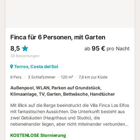
Jahreszeit für optimalen Komfort sorgt. Mit seiner
ausgezeichneten Lage und all diesen Annehmlichkeiten
stellt diese Immobilie in Torrox das perfekte Gleichgewicht
zwischen modernem Leben und Küstencharme dar.
Übersetzt mit DeepL.com (kostenlose Version)...
Finca für 6 Personen, mit Garten
8,5
95 €
ab
pro Nacht
38
Bewertungen
Torrox, Costa del Sol
6 Pers.
3 Schlafzimmer
120 m²
7,6 km zur Küste
Außenpool, WLAN, Parken auf Grundstück,
Klimaanlage, TV, Garten, Bettwäsche, Handtücher
Mit Blick auf die Berge beeindruckt die Villa Finca Los Elfos
mit fantastischen Aussichten. Die Unterkunft besteht aus
zwei Gebäuden (Haupthaus und Studio), die
nebeneinander liegen, aber nicht miteinander verbunden
sind. Die 120 m² große Villa bietet ein Wohnzimmer, eine
KOSTENLOSE Stornierung
gut ausgestattete Küche mit Geschirrspüler, drei