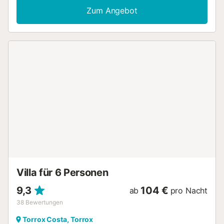
geschmackvolle und traditionelle Einrichtung strahlt
Zum Angebot
Gemütlichkeit aus, während die Veranda und die
Panoramaterrasse mit Pool spektakuläre Ausblicke auf das
Mittelmeer bieten. Hier können Sie den Tag mit einem
Frühstück in der Morgensonne beginnen und den Abend
unter dem Sternenhimmel ausklingen lassen. Torrox ist der
perfekte Ausgangspunkt, um die Vielfalt Andalusiens zu
entdecken. Die weißen Strände der Costa del Sol sind nur
eine kurze Autofahrt entfernt, ideal für einen Tag am Meer.
Für Sie als Wanderfreunde bieten Ihnen die umliegenden
Berge zahlreiche Wege durch die unberührte Natur.
Kulturell Interessierte können Ausflüge ins nahegelegene
Málaga unternehmen oder die charmanten Dörfer der
Alpujarras erkunden. Auch Torrox selbst, mit seinen
malerischen Gassen und traditionellen Restaurants, lädt
zum Verweilen ein. Hier erleben Sie das authentische
Andalusien in all seiner Pracht....
Villa für 6 Personen
9,3
104 €
ab
pro Nacht
38
Bewertungen
Torrox Costa, Torrox