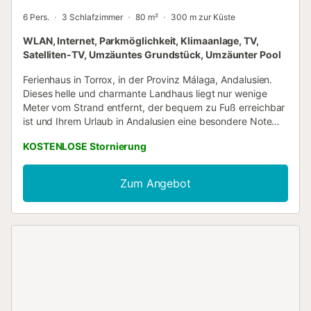
6 Pers.
3 Schlafzimmer
80 m²
300 m zur Küste
WLAN, Internet, Parkmöglichkeit, Klimaanlage, TV,
Satelliten-TV, Umzäuntes Grundstück, Umzäunter Pool
Ferienhaus in Torrox, in der Provinz Málaga, Andalusien.
Dieses helle und charmante Landhaus liegt nur wenige
Meter vom Strand entfernt, der bequem zu Fuß erreichbar
ist und Ihrem Urlaub in Andalusien eine besondere Note
verleihen wird. Hier können sechs Personen übernachten,
KOSTENLOSE Stornierung
zwei pro Schlafzimmer. Eines davon verfügt über ein
Doppelbett und die anderen beiden haben jeweils zwei
Einzelbetten. Das Badezimmer mit Badewanne steht allen
Zum Angebot
Gästen zur Verfügung. Das kleine, aber gemütliche Wohn-
Esszimmer teilt sich den Platz mit der voll ausgestatteten
offenen Küche. Die Beheizung erfolgt über einen
Kachelofen. Das Haus verfügt über eine Klimaanlage im
Flur zwischen dem Wohnzimmer und den Schlafzimmern.
Das auffälligste Merkmal des Außenbereichs ist der private
Swimmingpool mit Sonnenliegen und Sonnenschirmen, von
dem aus Sie die Aussicht auf die umliegenden Hügel
genießen können. Ebenso können Sie auf der geräumigen