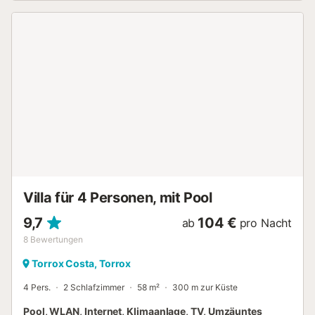
gemütliches Schlafzimmer verwandeln lässt. Die Küche ist
komplett mit modernen Geräten und einer Frühstücksbar
ausgestattet. Das moderne Badezimmer verfügt über eine
Dusche. Eine Klimaanlage sorgt im gesamten Studio für
einen angenehm kühlen Aufenthalt, selbst in den heißesten
Monaten. Der Außenbereich des Studios ist einfach
spektakulär. Er verfügt über eine geräumige Veranda mit
bequemen Möbeln, ideal, um Mahlzeiten im Freien mit
Meerblick zu genießen. Der Garten mit Rasen ist eine Oase
der Ruhe, wo Sie auf der Schaukel entspannen und die
Sonnenuntergänge oder am privaten Pool genießen
können....
Villa für 4 Personen, mit Pool
9,7
104 €
ab
pro Nacht
8
Bewertungen
Torrox Costa, Torrox
4 Pers.
2 Schlafzimmer
58 m²
300 m zur Küste
Pool, WLAN, Internet, Klimaanlage, TV, Umzäuntes