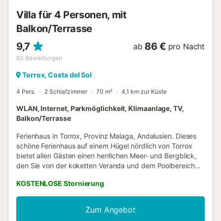
finden Sie eine Vielzahl von Bars, Geschäften und
Villa für 4 Personen, mit
Supermärkten. Der Zugang ist hügelig, typisch für die
Balkon/Terrasse
bergige Gegend, in der sich das Haus befindet....
9,7
86 €
ab
pro Nacht
93
Bewertungen
Torrox, Costa del Sol
4 Pers.
2 Schlafzimmer
70 m²
4,1 km zur Küste
WLAN, Internet, Parkmöglichkeit, Klimaanlage, TV,
Balkon/Terrasse
Ferienhaus in Torrox, Provinz Malaga, Andalusien. Dieses
schöne Ferienhaus auf einem Hügel nördlich von Torrox
bietet allen Gästen einen herrlichen Meer- und Bergblick,
den Sie von der koketten Veranda und dem Poolbereich
aus genießen können. Die Villa verfügt über eine rustikale
KOSTENLOSE Stornierung
Inneneinrichtung, deren Hauptraum der Wohnbereich ist,
mit einem Wohn-Esszimmer, mit einer voll ausgestatteten
offenen Küche, einem Herd und einer Klimaanlage mit
Zum Angebot
Warm / Kaltfunktion. Die zwei Schlafzimmer des Hauses