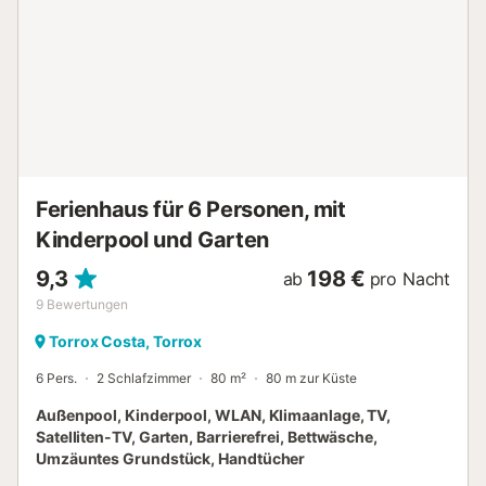
und die drei Schlafzimmer sind mit einer Warm / Kalt-
Klimaanlage ausgestattet. Bevor Sie den Außenbereich
erreichen, halten Sie an, um die prächtige verglaste
Veranda zu genießen, die mit einem Esstisch und einer
schönen Ecke zum Entspannen beim Lesen eines Buches
oder einfach zum Genießen der Aussicht ausgestattet ist.
Von der Veranda aus haben Sie Zugang zum privaten
Poolbereich, wo Sie auch einen überdachten
Loungebereich und einige Liegestühl...
Ferienhaus für 6 Personen, mit
Kinderpool und Garten
9,3
198 €
ab
pro Nacht
9
Bewertungen
Torrox Costa, Torrox
6 Pers.
2 Schlafzimmer
80 m²
80 m zur Küste
Außenpool, Kinderpool, WLAN, Klimaanlage, TV,
Satelliten-TV, Garten, Barrierefrei, Bettwäsche,
Umzäuntes Grundstück, Handtücher