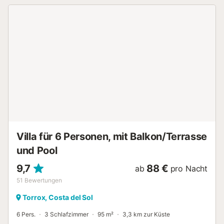
weiteren Haushaltsgeräten ausgestattet. Auch der
Außenbereich des Hauses wird Sie begeistern. Hier
können Sie köstliche Mahlzeiten, die Sie zuvor im
Grillbereich zubereitet haben, auf der überdachten
Veranda genießen. Außerdem können Sie sich am Pool,
der umzäunt und mit einer Außendusche ausgestattet ist,
entspannen. Sie können sich in einem der Liegestühle
sonnen und dabei den atemberaubenden Ausblick auf den
Ort Torrox, das Meer, das Tal des Flusses Torrox, sowie die
Bergkette Tejeda im Hintergrund genießen....
Villa für 6 Personen, mit Balkon/Terrasse
und Pool
9,7
88 €
ab
pro Nacht
51
Bewertungen
Torrox, Costa del Sol
6 Pers.
3 Schlafzimmer
95 m²
3,3 km zur Küste