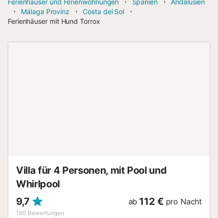
Ferienhäuser und Ferienwohnungen
Spanien
Andalusien
Málaga Provinz
Costa del Sol
Ferienhäuser mit Hund Torrox
Villa für 4 Personen, mit Pool und
Whirlpool
9,7
112 €
ab
pro Nacht
160
Bewertungen