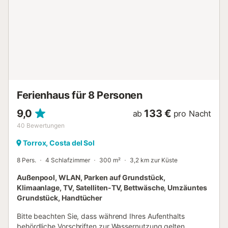
Temperaturen von Torrox optimal genießen können. Auch
eine Außentoilette steht Ihnen zur Verfügung. So können
Sie einen wohlverdienten Urlaub verbringen und sich wie
nie zuvor entspannen. Das Haus erreichen Sie über einen 4
km langen Feldweg, typisch für das ländliche Andalusien,
der teils uneben, teils asphaltiert ist. Die Villa verfügt über
zwei private Parkplätze....
Ferienhaus für 8 Personen
9,0
133 €
ab
pro Nacht
40
Bewertungen
Torrox, Costa del Sol
8 Pers.
4 Schlafzimmer
300 m²
3,2 km zur Küste
Außenpool, WLAN, Parken auf Grundstück,
Klimaanlage, TV, Satelliten-TV, Bettwäsche, Umzäuntes
Grundstück, Handtücher
Bitte beachten Sie, dass während Ihres Aufenthalts
behördliche Vorschriften zur Wassernutzung gelten