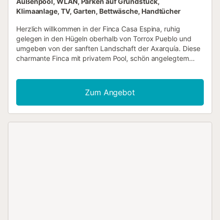
Außenpool, WLAN, Parken auf Grundstück,
Klimaanlage, TV, Garten, Bettwäsche, Handtücher
Herzlich willkommen in der Finca Casa Espina, ruhig
gelegen in den Hügeln oberhalb von Torrox Pueblo und
umgeben von der sanften Landschaft der Axarquía. Diese
charmante Finca mit privatem Pool, schön angelegtem
Grundstück und geschützter Südwest-Ausrichtung ist der
ideale Ort, um zu entspannen und den Alltag hinter sich zu
lassen. Über eine asphaltierte Zufahrt erreichen Sie den
Zum Angebot
privaten Parkplatz direkt am Haus. Auf dem weitläufigen
Grundstück laden viele sonnige und schattige Plätze zum
Verweilen ein. Unter dem Blätterdach alter Bäume befindet
sich ein gemütlicher Sitz- und Essbereich. Der private Pool
mit Außendusche sorgt an warmen Tagen für Erfrischung,
Obstbäume und die natürliche Bepflanzung schaffen eine
besonders angenehme Atmosphäre. Das moderne
Wohnzimmer mit hoher Decke, zwei Sofas und TV bietet
großzügigen Komfort. Von hier aus gelangt man zu den
drei Schlafzimmern: ein Masterbedroom mit großem
Doppelbett, Klimaanlage und Bad en suite, ein weiteres
Schlafzimmer mit einem Doppelbett und Klimaanlage
sowie ein drittes Schlafzimmer mit Klimaanlage und einem