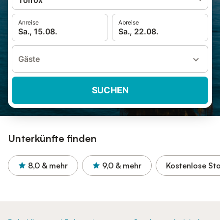
Torrox
Anreise
Abreise
Sa., 15.08.
Sa., 22.08.
Gäste
SUCHEN
Unterkünfte finden
8,0
& mehr
9,0
& mehr
Kostenlose St