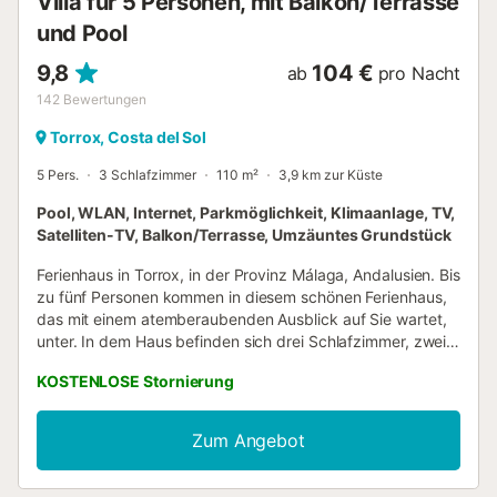
Villa für 5 Personen, mit Balkon/Terrasse
den berühmten Balcón de Europa mit herrlichem Ausblick.
und Pool
Der Strand von Torrox liegt 4,5 km entfernt (8
Autominuten) – perfekt für eine...
9,8
104 €
ab
pro Nacht
142
Bewertungen
Torrox, Costa del Sol
5 Pers.
3 Schlafzimmer
110 m²
3,9 km zur Küste
Pool, WLAN, Internet, Parkmöglichkeit, Klimaanlage, TV,
Satelliten-TV, Balkon/Terrasse, Umzäuntes Grundstück
Ferienhaus in Torrox, in der Provinz Málaga, Andalusien. Bis
zu fünf Personen kommen in diesem schönen Ferienhaus,
das mit einem atemberaubenden Ausblick auf Sie wartet,
unter. In dem Haus befinden sich drei Schlafzimmer, zwei
mit einem Doppelbett und eines mit einem Einzelbett. Eines
KOSTENLOSE Stornierung
der Schlafzimmer mit Doppelbett verfügt über ein eigenes
Bad mit Dusche. Die anderen beiden Schlafzimmer teilen
sich ein weiteres Badezimmer mit Dusche. Im großzügigen
Zum Angebot
und gemütlichen Wohn- und Esszimmer können Sie sich
am Kamin an kühlen Winterabenden aufwärmen. Die große
abgeschlossene Küche ist mit Ofen, Waschmaschine und