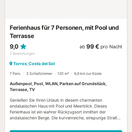
ausziehbaren Bett für zwei Personen. Zwei moderne Bäder
stehen insgesamt zur Verfügung. Das Wohnzimmer und
alle Schlafzimmer haben Klimaanlagen. Die komplett
ausgestattete Küche ist offen mit dem Esszimmer
Ferienhaus für 7 Personen, mit Pool und
verbunden. Von dort gelangt man direkt auf die große
Poolterrasse mit weiterem Sitzplatz und Sonnendach. Hier
Terrasse
...
9,0
99 €
ab
pro Nacht
2
Bewertungen
Torrox, Costa del Sol
7 Pers.
3 Schlafzimmer
120 m²
6,9 km zur Küste
Außenpool, Pool, WLAN, Parken auf Grundstück,
Terrasse, TV
Genießen Sie Ihren Urlaub in diesem charmanten
andalusischen Haus mit Pool und Meerblick. Dieses
Ferienhaus ist ein wahrer Rückzugsort inmitten der
andalusischen Berge. Die kurvenreiche, einspurige Straße,
die sich entlang der Berghänge windet, führt Sie zu einem
Ort, der Ruhe und Abgeschiedenheit verspricht. Die