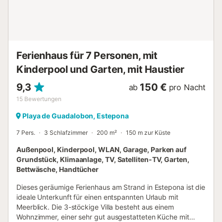
erstreckt sich über drei Etagen: Erdgeschoss,
Obergeschoss und Souterrain. Das vierte Schlafzimmer im
Souterrain hat ein kleines Fenster ohne Aussicht und
weniger Belüftung als die oberen Zimmer. Im Souterrain
gibt es zudem einen zweiten Wohnbereich mit Sofa,
Ferienhaus für 7 Personen, mit
Büchern und TV sowie ein Bad mi...
Kinderpool und Garten, mit Haustier
9,3
150 €
ab
pro Nacht
15
Bewertungen
Playa de Guadalobon, Estepona
7 Pers.
3 Schlafzimmer
200 m²
150 m zur Küste
Außenpool, Kinderpool, WLAN, Garage, Parken auf
Grundstück, Klimaanlage, TV, Satelliten-TV, Garten,
Bettwäsche, Handtücher
Dieses geräumige Ferienhaus am Strand in Estepona ist die
ideale Unterkunft für einen entspannten Urlaub mit
Meerblick. Die 3-stöckige Villa besteht aus einem
Wohnzimmer, einer sehr gut ausgestatteten Küche mit