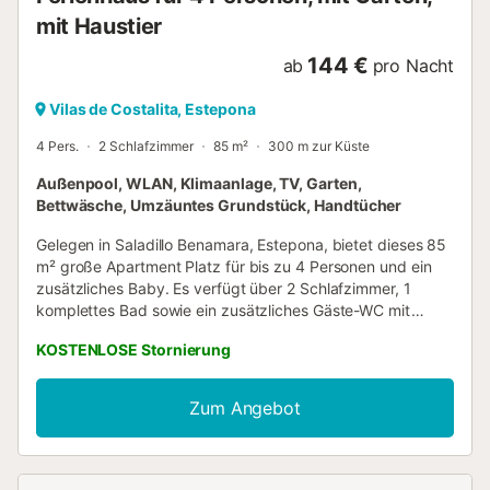
mit Haustier
144 €
ab
pro Nacht
Vilas de Costalita, Estepona
4 Pers.
2 Schlafzimmer
85 m²
300 m zur Küste
Außenpool, WLAN, Klimaanlage, TV, Garten,
Bettwäsche, Umzäuntes Grundstück, Handtücher
Gelegen in Saladillo Benamara, Estepona, bietet dieses 85
m² große Apartment Platz für bis zu 4 Personen und ein
zusätzliches Baby. Es verfügt über 2 Schlafzimmer, 1
komplettes Bad sowie ein zusätzliches Gäste-WC mit
Waschbecken. Die private, gut ausgestattete Küche ist mit
KOSTENLOSE Stornierung
einer Kaffeemaschine versehen. Das Apartment bietet
Klimaanlage, Heizung, einen Wohnbereich mit Kamin,
Flachbild-TV, WLAN für Videokonferenzen (600 MB) und
Zum Angebot
eine Waschmaschine. Für Familien mit Kindern steht ein
Hochstuhl zur Verfügung, Handtücher und Bettwäsche
sind inbegriffen. Im Außenbereich können Sie den
gemeinschaftlichen Garten mit renoviertem Außenpool