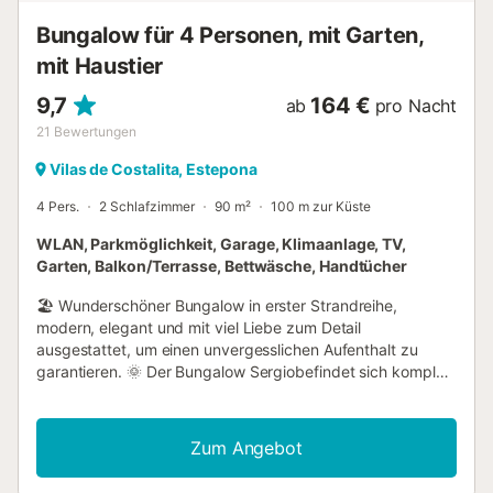
Woche, rufen Sie bitte den Eigent...
Bungalow für 4 Personen, mit Garten,
mit Haustier
9,7
164 €
ab
pro Nacht
21
Bewertungen
Vilas de Costalita, Estepona
4 Pers.
2 Schlafzimmer
90 m²
100 m zur Küste
WLAN, Parkmöglichkeit, Garage, Klimaanlage, TV,
Garten, Balkon/Terrasse, Bettwäsche, Handtücher
🏖️ Wunderschöner Bungalow in erster Strandreihe,
modern, elegant und mit viel Liebe zum Detail
ausgestattet, um einen unvergesslichen Aufenthalt zu
garantieren. 🌞 Der Bungalow Sergiobefindet sich komplett
im Erdgeschoss und verfügt über eine 30 m² große
Terrasse, die direkt mit dem hellen Wohn- und Essbereich
verbunden ist 🪟🛋️. Im Innenhof gibt es einen Grillund
Zum Angebot
Gartenmöbel, ideal für Mahlzeiten im Freien 🍖🪑🌿. Die
Küche ist voll ausgestattet 🍽️🧼 und die Unterkunft bietet