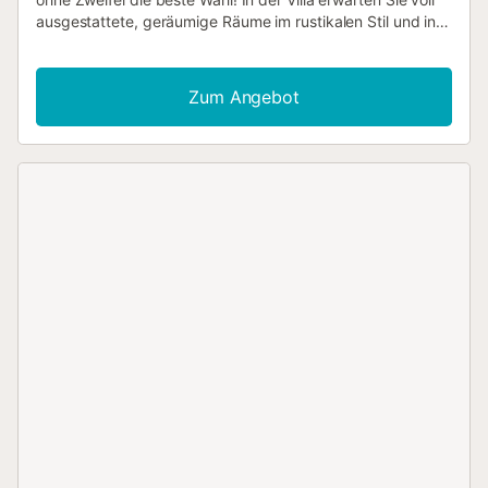
ausgestattete, geräumige Räume im rustikalen Stil und in
fröhlichen Tönen. Dank der Spielbereiche können Sie hier
einzigartige Momente mit Ihrer Familie oder Freunden
verbringen. Naturliebhaber können hier verschiedene
Zum Angebot
Freiflächen genießen, authentische Abende in der Nähe
des Pools in einer unvergleichlichen Umgebung mit Blick
auf das Meer und die Berge verbringen, im Pool
entspannen und die Hektik des Alltags vergessen. In der
Umgebung können Sie Wassersportaktivitäten und
Wanderwege entdecken, Spaziergänge durch den
Naturpark unternehmen, den berühmten Jachthafen
besuchen oder einfach am Meer spazieren und
authentische Momente erleben. Für Gäste, die einzigartige
und unvergessliche Erlebnisse erleben möchten, ist dieses
Haus, umgeben von Meer und Bergen, der ideale Ort. Nur
für Ferienaufenthalte...