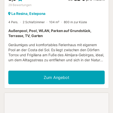
29
Bewertungen
La Resina, Estepona
4 Pers.
2 Schlafzimmer
104 m²
800 m zur Küste
Außenpool, Pool, WLAN, Parken auf Grundstück,
Terrasse, TV, Garten
Geräumiges und komfortables Ferienhaus mit eigenem
Pool an der Costa del Sol. Es liegt zwischen den Dörfern
Torrox und Frigiliana am Fuße des Almijara-Gebirges, ideal,
um dem Alltagsstress zu entfliehen und sich in der Natur
zu entspannen. Das Haus verfügt über 2 Schlafzimmer, 2
Bäder, eine voll ausgestattete Küche und ein geräumiges
Wohnzimmer. Es hat auch eine große Terrasse, die vom
Zum Angebot
Wohnzimmer aus über eine Treppe zu erreichen ist. Sie
haben Zugang zu einem privaten Pool und einem Grill und
es gibt ausreichend Gartenmöbeln, um mit allen im Freien
zu sitzen. Von der Terrasse können Sie das tolle
Landschaftspanorama beobachten. Die Einrichtung ist
rustikal und es gibt einen gemütlichen Kamin, der in
kühleren Jahreszeiten wärmt....