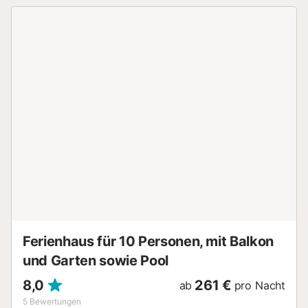
oder Freunde, die zusätzlichen Platz zum Entspannen oder
Schlafen suchen. 🛁 **Voll ausgestattetes Badezimmer**:
Modern und funktional, mit allem ausgestattet, was Sie für
Hygiene und Komfort benötigen. 🍳 **Voll ausgestattete
Küche**: Bereiten Sie Ihre Lieblingsgerichte mit
modernsten Geräten und Küchenutensilien zu, während Sie
die Nähe des Meeres genießen, das das Bungalow umgibt.
📶 **High-Speed WLAN**: Bleiben Sie verbunden, teilen
Sie Ihre schönsten Momente oder arbeiten Sie bequem. ❄️
🔥 **Klimaanlage (Kühlen und Heizen)**: Genießen Sie das
ganze Jahr über die perfekte Temperatur, sei es zum
Abkühlen im Sommer oder zum Aufwärmen im Winter. 🌴
**Privater Patio**: Ein idealer Außenbereich zum
Entspannen, Lesen, Sonnenbaden oder für ein Barbecue
unter freiem Himmel. 📍 **Unschlagbare Lage**: Nur **20
Meter vom Strand entfernt** können Sie barfuß zum Sand
...
Ferienhaus für 10 Personen, mit Balkon
und Garten sowie Pool
8,0
261 €
ab
pro Nacht
5
Bewertungen