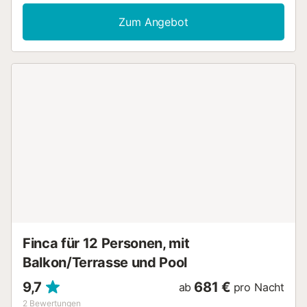
Doppelbett und vier Einzelbetten. Die Villa bietet drei
Badezimmer, eines mit Dusche und zwei mit Badewanne,
Zum Angebot
um Komfort und Privatsphäre für alle Bewohner zu
gewährleisten. Die voll ausgestattete Küche ist ein
Highlight mit modernen Geräten wie Waschmaschine,
Geschirrspüler, Backofen, Mikrowelle, Kaffeemaschine,
Toaster, Wasserkocher und Entsafter. Zudem gibt es zwei
Fernseher und WLAN-Anschluss, um Sie in Verbindung zu
halten. Die Außenbereiche sind wirklich außergewöhnlich.
Genießen Sie einen privaten Pool, eine Sonnenterrasse,
einen Garten mit Gartenmöbeln und einen Grill. Das
Grundstück ist eingezäunt und bietet Privatsphäre und
Sicherheit. Für kühlere Abende gibt es einen Kamin und
zur zusätzlichen Bequemlichkeit eine Klimaanlage. Wir
freuen uns darauf, Sie willkommen zu heißen!...
Finca für 12 Personen, mit
Balkon/Terrasse und Pool
9,7
681 €
ab
pro Nacht
2
Bewertungen