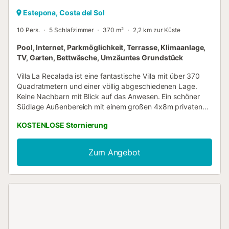
Estepona, Costa del Sol
10 Pers.
5 Schlafzimmer
370 m²
2,2 km zur Küste
Pool, Internet, Parkmöglichkeit, Terrasse, Klimaanlage,
TV, Garten, Bettwäsche, Umzäuntes Grundstück
Villa La Recalada ist eine fantastische Villa mit über 370
Quadratmetern und einer völlig abgeschiedenen Lage.
Keine Nachbarn mit Blick auf das Anwesen. Ein schöner
Südlage Außenbereich mit einem großen 4x8m privaten
Pool. Liegen und Sonnenschirme. Dies ist eine große Villa
KOSTENLOSE Stornierung
mit mehreren Wohnbereichen. Große Terrasse zum
Entspannen, hat einen Garten mit Orchideen. Die Villa
verfügt über fünf Schlafzimmer. Zwei große ensuite
Zum Angebot
Schlafzimmer mit Doppelbetten auf der obersten Etage.
Ein großes Bad mit Doppelbett auf der unteren Ebene, und
zwei Schlafzimmer mit zwei Einzelbetten auch auf der
unteren Ebene. Platz für bis zu 10 Personen in den Betten.
Zwei große Wohnzimmer, zwei voll ausgestattete Küchen,
mehrere Außen- und Innen Essbereiche, ein Esszimmer.
Fünf Schlafzimmer und fünf geräumige Bäder mit Toiletten,