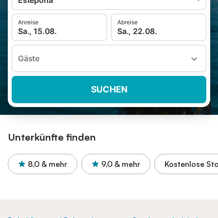
Estepona
Anreise
Abreise
Sa., 15.08.
Sa., 22.08.
Gäste
SUCHEN
Unterkünfte finden
8,0
& mehr
9,0
& mehr
Kostenlose St