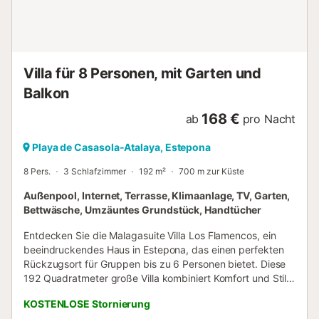
Nächstgelegener Flughafen: 72km Flughafen Málaga -
Costa del Sol. Kostenlose Parkplätze sind auf der
Unterkunft vorhanden. Haustiere sind erlaubt.
Klimaanlage/Heizung: zentralisiert in allen Zimmern und
beheizte Fußböden. Es gibt Sicherheitskameras im Gebä...
Villa für 8 Personen, mit Garten und
Balkon
168 €
ab
pro Nacht
Playa de Casasola-Atalaya, Estepona
8 Pers.
3 Schlafzimmer
192 m²
700 m zur Küste
Außenpool, Internet, Terrasse, Klimaanlage, TV, Garten,
Bettwäsche, Umzäuntes Grundstück, Handtücher
Entdecken Sie die Malagasuite Villa Los Flamencos, ein
beeindruckendes Haus in Estepona, das einen perfekten
Rückzugsort für Gruppen bis zu 6 Personen bietet. Diese
192 Quadratmeter große Villa kombiniert Komfort und Stil
mit sorgfältig gestalteten Innen- und Außenbereichen. Der
KOSTENLOSE Stornierung
Innenbereich verfügt über drei Schlafzimmer, darunter ein