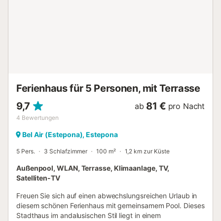
über zwei Ebenen, wobei die obere Etage über eine
separate Treppe an der Seite des Anwesens zugänglich
ist. Wenn Sie durch die privaten Eingangstore fahren,
finden Sie Parkplätze für zwei Autos. Das Erdgeschoss
empfängt die Gäste mit einem gemütlichen Wohnbereich
mit offenem Kamin, der in einen Essbereich mit großen
Türen zur Terrasse führt. Die geräumige Küche verfügt
über eine separate Tür, die zum Garten führt. Auf dieser
Ferienhaus für 5 Personen, mit Terrasse
Ebene befinden sich drei Schlafzimmer mit eigenem Bad:
ein Hauptschlafzimme...
9,7
81 €
ab
pro Nacht
4
Bewertungen
Bel Air (Estepona), Estepona
5 Pers.
3 Schlafzimmer
100 m²
1,2 km zur Küste
Außenpool, WLAN, Terrasse, Klimaanlage, TV,
Satelliten-TV
Freuen Sie sich auf einen abwechslungsreichen Urlaub in
diesem schönen Ferienhaus mit gemeinsamem Pool. Dieses
Stadthaus im andalusischen Stil liegt in einem