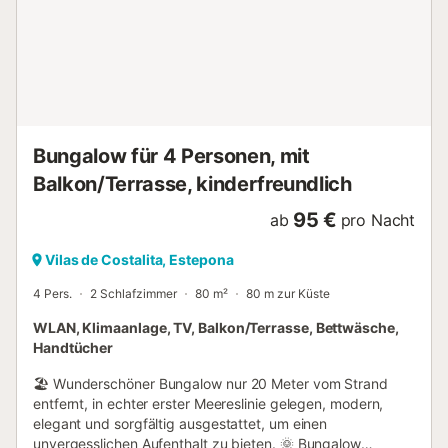
Badezimmern , einem hellen Esszimmer ️, einem
gemütlichen Wohnzimmer und einer voll ausgestatteten
Küche . Im Obergeschoss befinden sich drei Schlafzimmer:
das Hauptschlafzimmer mit eigenem Bad und privater
Terrasse mit Blick auf den Garten sowie zwei Schlafzimmer
mit je zwei Einzelbetten und ein gemeinsames Bad. Im
Erdgeschoss gibt es ein ...
Bungalow für 4 Personen, mit
Balkon/Terrasse, kinderfreundlich
95 €
ab
pro Nacht
Vilas de Costalita, Estepona
4 Pers.
2 Schlafzimmer
80 m²
80 m zur Küste
WLAN, Klimaanlage, TV, Balkon/Terrasse, Bettwäsche,
Handtücher
🏖️ Wunderschöner Bungalow nur 20 Meter vom Strand
entfernt, in echter erster Meereslinie gelegen, modern,
elegant und sorgfältig ausgestattet, um einen
unvergesslichen Aufenthalt zu bieten. 🌞 Bungalow