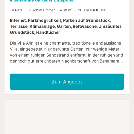
14 Pers.
7 Schlafzimmer
400 m²
200 m zur Küste
Internet, Parkmöglichkeit, Parken auf Grundstück,
Terrasse, Klimaanlage, Garten, Bettwäsche, Umzäuntes
Grundstück, Handtücher
Die Villa Arin ist eine charmante, traditionelle andalusische
Villa, eingebettet in unberührte Gärten, nur wenige Meter
von einem ruhigen Sandstrand entfernt. In der ruhigen und
dennoch gut erreichbaren Nachbarschaft von Benamara
gelegen, auf halbem Weg zwischen Estepona und San
Pedro de Alcántara, ist diese Villa ein idealer Rückzugsort
für Familien, die gemeinsam entspannen möchten. Ob Sie
Zum Angebot
in der Sonne baden, eine Mahlzeit auf dem eingebauten
Grill genießen oder die atemberaubenden Gärten und
umliegenden Strände erkunden möchten, die Villa Arin
bietet die perfekte Kulisse für einen unvergesslichen
Urlaub. Die zentrale Lage der Villa bedeutet auch, dass die
beliebtesten Attraktionen der Costa del Sol mit dem Auto
oder Taxi leicht erreichbar sind, was sie zu einem
idyllischen Ort macht, um sich mit Freunden und Familie zu
erholen. Die rustikale und doch elegante Villa erstreckt sich