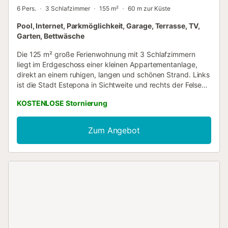
6 Pers.
3 Schlafzimmer
155 m²
60 m zur Küste
Pool, Internet, Parkmöglichkeit, Garage, Terrasse, TV,
Garten, Bettwäsche
Die 125 m² große Ferienwohnung mit 3 Schlafzimmern
liegt im Erdgeschoss einer kleinen Appartementanlage,
direkt an einem ruhigen, langen und schönen Strand. Links
ist die Stadt Estepona in Sichtweite und rechts der Felsen
von Gibraltar. Die Wohnung verfügt über eine 25 qm
KOSTENLOSE Stornierung
große, überdachte Terrasse und einen Garten. Es gibt ein
geräumiges Schlafzimmer mit Doppelbett und einem
Marmorbad ensuite mit Wanne und WC / Bidet, sowie zwei
Zum Angebot
Schlafzimmer mit Doppelbett und einem separatem Bad.
Für angenehme Temperaturen sorgen im Sommer die
kühle Erdgeschosslage und im Winter ein Gasheizofen....