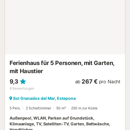
Duschen und Badewannen. Große Terrasse mit Sitzecke
und Esstisch. Perfekt für am Nachmittag entspannen. Das
Anwesen gibt auch einen schönen Obstgarten mit vielen
Orangen, Zitronen, Grapefruits, Limetten, Feigen, Mangos
etc. Nur pflücken und essen die besten Früchte. Es sind
nur fünf Minuten mit dem Auto zu den wunderschönen
Stränden und dem Zentrum vom schönen Estepona. Und
nur eine sehr geringe Distanz zu Golf viele Weltklasse-
courses. Ein perfekter Familienurlaub *** Villaestepona ***
Free wifi available in June, July and August
Kurzbeschreibung Sonstiges : Nichtraucherhaus K...
Ferienhaus für 5 Personen, mit Garten,
mit Haustier
9,3
267 €
ab
pro Nacht
8
Bewertungen
Sol Granados del Mar, Estepona
5 Pers.
2 Schlafzimmer
50 m²
250 m zur Küste
Außenpool, WLAN, Parken auf Grundstück,
Klimaanlage, TV, Satelliten-TV, Garten, Bettwäsche,
Handtücher