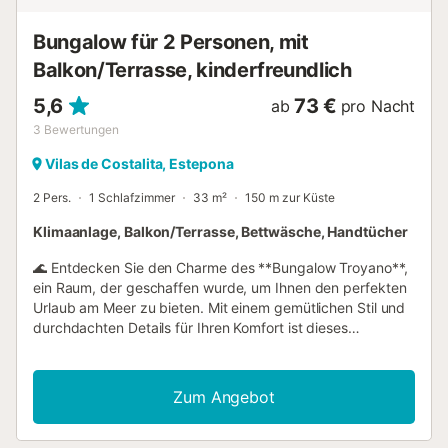
Bungalow für 2 Personen, mit
Balkon/Terrasse, kinderfreundlich
5,6
73 €
ab
pro Nacht
3
Bewertungen
Vilas de Costalita, Estepona
2 Pers.
1 Schlafzimmer
33 m²
150 m zur Küste
Klimaanlage, Balkon/Terrasse, Bettwäsche, Handtücher
🌊 Entdecken Sie den Charme des **Bungalow Troyano**,
ein Raum, der geschaffen wurde, um Ihnen den perfekten
Urlaub am Meer zu bieten. Mit einem gemütlichen Stil und
durchdachten Details für Ihren Komfort ist dieses
Bungalow Ihr Tor zu Ruhe und Entspannung. ✨
**Schlafzimmer**: Ein erholsames Refugium mit einem
bequemen Bett und einer Dekoration, die von der
Zum Angebot
Meeresbrise inspiriert ist. Wachen Sie zum Klang der
Wellen und der frischen Brise auf, die durch die Fenster
weht. 🛋️ **Schlafcouch**: Ideal für Paare, kleine Familien