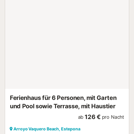
genießen. Die Unterkunft ist Teil einer Wohnanlage mit 11
Reihenhäusern und liegt nur 150 Meter vom Strand El
Saladillo entfernt. Es gibt gemeinschaftliche
Parkmöglichkeiten an der Straße. Haustiere sind während
Ihres Aufenthalts erlaubt. Nur 50 Meter vom Haus entfernt
befindet sich ein Park mit Tennisplatz, Basketballfeld,
Fußballplatz, Tischtennis und Spielplatz, der mit einer
Karte zugänglich ist (bei Verlust fällt eine Gebühr an).
Veranstaltungen sind auf dem Grundstück nicht gestattet.
Diese Unterkunft richtet sich vor allem an Familien und
Paare, die einen ruhigen und entspannten Urlaubsort
suchen. Die Nachbarschaft ist sehr ruhig, daher ist es
wichtig, die Nachbarn zu respektieren, um die friedliche
Atmosphäre zu bewahren....
Ferienhaus für 6 Personen, mit Garten
und Pool sowie Terrasse, mit Haustier
126 €
ab
pro Nacht
Arroyo Vaquero Beach, Estepona