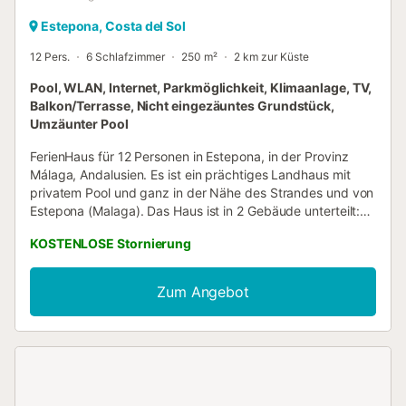
Estepona, Costa del Sol
12 Pers.
6 Schlafzimmer
250 m²
2 km zur Küste
Pool, WLAN, Internet, Parkmöglichkeit, Klimaanlage, TV,
Balkon/Terrasse, Nicht eingezäuntes Grundstück,
Umzäunter Pool
FerienHaus für 12 Personen in Estepona, in der Provinz
Málaga, Andalusien. Es ist ein prächtiges Landhaus mit
privatem Pool und ganz in der Nähe des Strandes und von
Estepona (Malaga). Das Haus ist in 2 Gebäude unterteilt:
eines mit Schlafzimmern und das andere mit Schlaf- und
KOSTENLOSE Stornierung
Wohnzimmern, Küche und mehr. Im Gebäude der Zimmer
haben wir 4 Schlafzimmer, 2 Badezimmer und eine kleine
Küche, die sich direkt zur Terrasse öffnet, auf der sich der
Zum Angebot
Grill befindet. Im Hauptgebäude haben wir 3 Etagen und
wir haben die Hauptküche, 3 Wohnzimmer, 2
Schlafzimmer, 2 Badezimmer und 2 Toiletten. Im Inneren
des Hauses haben wir ein schillerndes Wohnzimmer mit
ländlicher Dekoration und ausgestattet mit einer Bar, einem
Holzofen, einem Grill mit Kamin mit Zugang nach außen,