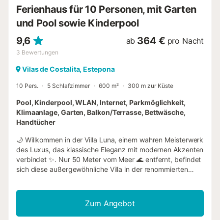
🥾, um die ...
Ferienhaus für 10 Personen, mit Garten
und Pool sowie Kinderpool
9,6
364 €
ab
pro Nacht
3
Bewertungen
Vilas de Costalita, Estepona
10 Pers.
5 Schlafzimmer
600 m²
300 m zur Küste
Pool, Kinderpool, WLAN, Internet, Parkmöglichkeit,
Klimaanlage, Garten, Balkon/Terrasse, Bettwäsche,
Handtücher
🌙 Willkommen in der Villa Luna, einem wahren Meisterwerk
des Luxus, das klassische Eleganz mit modernen Akzenten
verbindet ✨. Nur 50 Meter vom Meer 🌊 entfernt, befindet
sich diese außergewöhnliche Villa in der renommierten
Urbanisation El Saladilloan der begehrten Costa del Sol🌞.
Die Villa definiert Stil und Komfort neu und bietet ein
unvergleichliches Erlebnis von Entspannung und
Zum Angebot
Exklusivität 🛋️. Mit über 300 Sonnentagen im Jahr☀️ ist
Marbelladas ideale Ziel für Golfbegeisterte ⛳ und