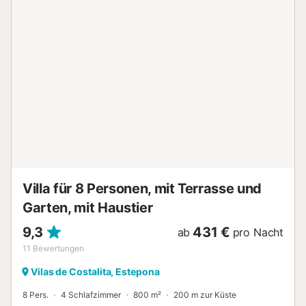
Billard und Tischfußball. Draußen verfügt das Haus über
einen herrlichen privaten Pool, Gärten, einen Parkplatz und
eine Terrasse mit Grill....
Villa für 8 Personen, mit Terrasse und
Garten, mit Haustier
9,3
431 €
ab
pro Nacht
11
Bewertungen
Vilas de Costalita, Estepona
8 Pers.
4 Schlafzimmer
800 m²
200 m zur Küste