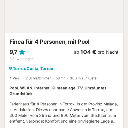
bestimmte Wassertemperatur kann jedoch nicht garantiert
werden. Restaurants, Cafés, Bars und ein Supermarkt sind
in 2 bis 15 Minuten (582 m bis 5,4 km) mit dem Auto
erreichbar. Der malerische Strand Playa del Peñoncillo ist
24 Minuten (14,6 km) entfernt, der nächste Flughafen 56
Minuten (69,3 km). Auf dem Grundstück steht Ihnen ein
kostenloser Parkplatz zur Verfügung. Haustiere sind gegen
Finca für 4 Personen, mit Pool
Gebühr erlaubt. Handtücher gibt es gegen Aufpreis. Bitte
beachten Sie, dass da...
9,7
104 €
ab
pro Nacht
8
Bewertungen
Torrox Costa, Torrox
4 Pers.
2 Schlafzimmer
58 m²
300 m zur Küste
Pool, WLAN, Internet, Klimaanlage, TV, Umzäuntes
Grundstück
Ferienhaus für 4 Personen in Torrox, in der Provinz Malaga,
in Andalusien. Dieses charmante Anwesen in Torrox, nur
300 Meter vom Strand und 800 Meter vom Stadtzentrum
entfernt, verbindet Komfort und eine privilegierte Lage auf
außergewöhnliche Weise. Wenn Sie das Haus betreten,