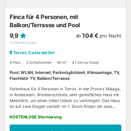
ca. 25 Minuten mit dem Auto. Die Anfahrt erfolgt über
einen betonierten Weg. Genießen Sie die Ruhe und Natur
in dieser wundervollen Umgebung. - Handtücher für
Finca für 4 Personen, mit
Strand bzw. Pool Kosten 6,00 € pro Person...
Balkon/Terrasse und Pool
9,9
104 €
ab
pro Nacht
32
Bewertungen
Torrox, Costa del Sol
4 Pers.
2 Schlafzimmer
90 m²
4,1 km zur Küste
Pool, WLAN, Internet, Parkmöglichkeit, Klimaanlage, TV,
Flachbild-TV, Balkon/Terrasse
Ferienhaus für 4 Personen in Torrox, in der Provinz Malaga,
in Andalusien. Wunderschönes, sehr gemütliches Haus mit
Meerblick, um einen tollen Urlaub zu verbringen. Das Haus
ist auf zwei Etagen verteilt: Im 1. Stock finden wir zwei
Schlafzimmer, eines mit einem Doppelbett und einem
KOSTENLOSE Stornierung
eigenen Badezimmer mit Badewanne und Dusche und ein
weiteres Schlafzimmer mit einem Doppelbett und einem
eigenen Badezimmer mit Dusche. Die 2. Etage verfügt