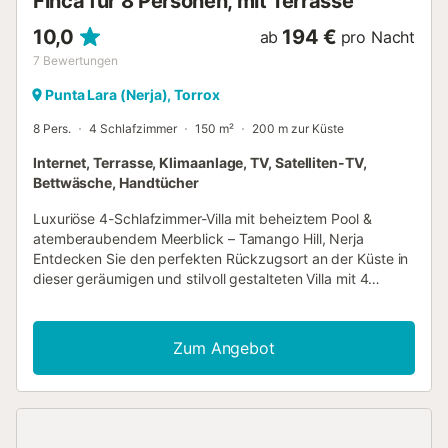
Finca für 8 Personen, mit Terrasse
10,0
194 €
ab
pro Nacht
7
Bewertungen
Punta Lara (Nerja), Torrox
8 Pers.
4 Schlafzimmer
150 m²
200 m zur Küste
Internet, Terrasse, Klimaanlage, TV, Satelliten-TV,
Bettwäsche, Handtücher
Luxuriöse 4-Schlafzimmer-Villa mit beheiztem Pool &
atemberaubendem Meerblick – Tamango Hill, Nerja
Entdecken Sie den perfekten Rückzugsort an der Küste in
dieser geräumigen und stilvoll gestalteten Villa mit 4
Schlafzimmern, die sich auf dem exklusiven Tamango Hill
befindet. Mit Panoramablick auf das Meer und die Berge,
einem privaten, beheizten Pool und mehreren
Zum Angebot
Sonnenterrassen bietet diese Villa den ultimativen Rahmen
für einen erholsamen Urlaub. Objekthighlights Erstklassige
Lage & atemberaubende Aussicht Ruhige Sackgasse, die
Privatsphäre und Ruhe bietet. Sonnige Hanglage mit
unverbautem Meer- und Bergblick. Nur wenige