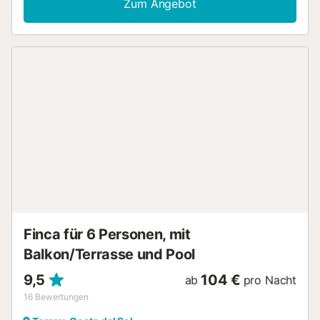
Zum Angebot
über eine voll ausgestattete Küche mit Frühstückstheke
und Hockern. Es verfügt über ein sehr helles Wohnzimmer
mit Esszimmer und Fernseher. Es verfügt über eine
separate Toilette. Draußen finden wir eine Veranda mit
Tisch und Stühlen und einen Ruhebereich. Es verfügt
außerdem über einen Grillplatz, Billard und eine
Tischtennisplatte, wo Sie angenehme Momente mit Familie
oder Freunden verbringen können. Auf der Terrasse
schließlich finden wir den Infinity-Pool, umgeben von Gras
mit Meerblick, wo Sie sich an sonnigen Tagen abkühlen
können. Es verfügt über einen privaten Parkplatz....
Finca für 6 Personen, mit
Balkon/Terrasse und Pool
9,5
104 €
ab
pro Nacht
16
Bewertungen