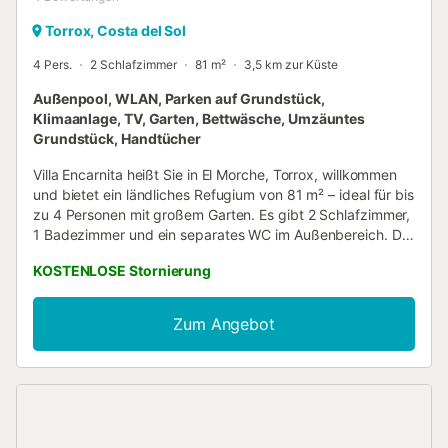
Torrox, Costa del Sol
4 Pers.
2 Schlafzimmer
81 m²
3,5 km zur Küste
Außenpool, WLAN, Parken auf Grundstück,
Klimaanlage, TV, Garten, Bettwäsche, Umzäuntes
Grundstück, Handtücher
Villa Encarnita heißt Sie in El Morche, Torrox, willkommen
und bietet ein ländliches Refugium von 81 m² – ideal für bis
zu 4 Personen mit großem Garten. Es gibt 2 Schlafzimmer,
1 Badezimmer und ein separates WC im Außenbereich. Die
Küche ist komplett ausgestattet und verfügt über eine
KOSTENLOSE Stornierung
Kapselkaffeemaschine. Zu den Annehmlichkeiten gehören
WLAN für Videokonferenzen, Klimaanlage im Wohnzimmer
und in beiden Schlafzimmern, Smart-TV im Wohnzimmer
Zum Angebot
und auf der Veranda sowie eine elektronische Dartscheibe.
Der Zugang zum Haus hat eine kleine Stufe. Genießen Sie
den Garten mit Bergblick und die überdachte Terrasse,
perfekt für Mahlzeiten im Freien. Der private Außenpool
bietet eine Wasserfallfunktion, Beleuchtung und eine
Innentreppe zum Sitzen. Es gibt auch eine Außendusche