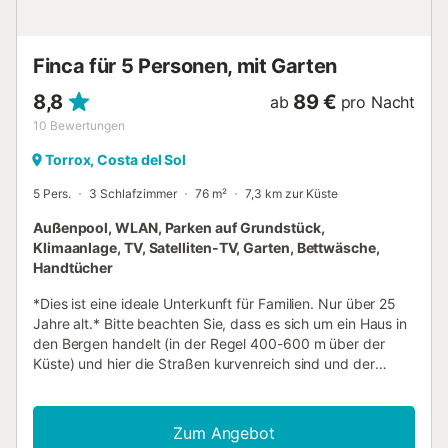
und verglaste Terrasse, von der aus Sie bei jedem Wetter
die beeindruckende Landschaft, die sie umgibt, genießen
können. Auch die Kleinen kommen auf ihre Kosten, denn es
Finca für 5 Personen, mit Garten
gibt eine kle...
8,8
89 €
ab
pro Nacht
10
Bewertungen
Torrox, Costa del Sol
5 Pers.
3 Schlafzimmer
76 m²
7,3 km zur Küste
Außenpool, WLAN, Parken auf Grundstück,
Klimaanlage, TV, Satelliten-TV, Garten, Bettwäsche,
Handtücher
*Dies ist eine ideale Unterkunft für Familien. Nur über 25
Jahre alt.* Bitte beachten Sie, dass es sich um ein Haus in
den Bergen handelt (in der Regel 400-600 m über der
Küste) und hier die Straßen kurvenreich sind und der
Zugang auch über Feldwege erfolgen kann. Die Finca Vejer
ist eine authentische andalusische Unterkunft in der Nähe
von Cómpeta und Torrox Pueblo, die über einen
Zum Angebot
unbefestigten Weg von der ca. 15 Autominuten entfernten