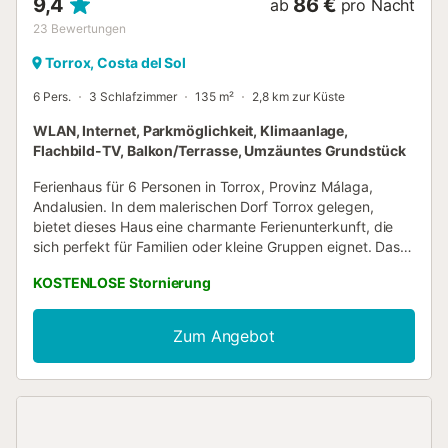
9,4
86 €
ab
pro Nacht
23
Bewertungen
Torrox, Costa del Sol
6 Pers.
3 Schlafzimmer
135 m²
2,8 km zur Küste
WLAN, Internet, Parkmöglichkeit, Klimaanlage,
Flachbild-TV, Balkon/Terrasse, Umzäuntes Grundstück
Ferienhaus für 6 Personen in Torrox, Provinz Málaga,
Andalusien. In dem malerischen Dorf Torrox gelegen,
bietet dieses Haus eine charmante Ferienunterkunft, die
sich perfekt für Familien oder kleine Gruppen eignet. Das
Haus verfügt über drei Schlafzimmer: zwei Schlafzimmer
KOSTENLOSE Stornierung
mit zwei Einzelbetten und ein Schlafzimmer mit
Doppelbett, die jeweils mit Deckenventilatoren
ausgestattet sind, um eine kühle und komfortable
Zum Angebot
Umgebung während der warmen Nächte zu
gewährleisten. Das Wohn-/Esszimmer ist geräumig und mit
allen modernen Annehmlichkeiten ausgestattet. Die Küche
ist komplett mit modernen Geräten ausgestattet und bietet
viel Arbeitsfläche, so dass es leicht ist, köstliche
Mahlzeiten zu Hause zuzubereiten. Das Haus bietet eine