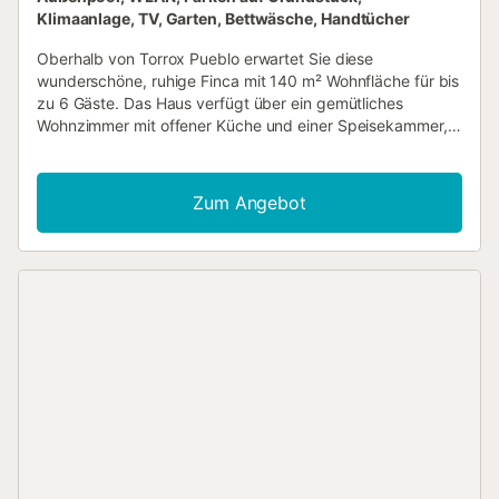
Klimaanlage, TV, Garten, Bettwäsche, Handtücher
Oberhalb von Torrox Pueblo erwartet Sie diese
wunderschöne, ruhige Finca mit 140 m² Wohnfläche für bis
zu 6 Gäste. Das Haus verfügt über ein gemütliches
Wohnzimmer mit offener Küche und einer Speisekammer,
drei Schlafzimmer und zwei Bäder. Im Wohnzimmer und in
allen drei Schlafzimmern gibt es Klimaanlagen. Zur
Ausstattung gehören eine komplett ausgestattete Küche,
Zum Angebot
Highspeed-WLAN für Videokonferenzen, Fernseher,
Waschmaschine und Kaffeemaschine. Kostenlos stehen ein
Babybett und ein Hochstuhl zur Verfügung. Genießen Sie
den privaten Garten mit vielen Obstbäumen und
exotischen Pflanzen sowie den überdachten und offenen
Terrassenbereich mit traumhaftem Blick in die sanfte,
hügelige Landschaft. Der private Außenpool sorgt für
Erfrischung unter der andalusischen Sonne und wird durch
eine Außendusche ergänzt. Für gesellige Grillabende steht
Ihnen ein privater Grill auf der Terrasse zur Verfügung.
Direkt am Haus befindet sich ein Parkplatz. Ein Hund ist
erlaubt. Veranstaltungen sind nicht gestattet.
Selbstständiger Check-in ist möglich. Zum Strand sind es