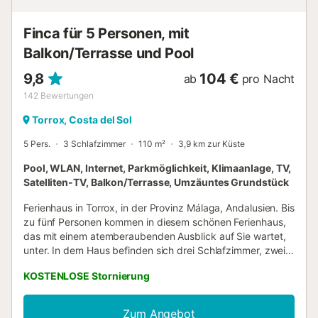
verfügt über eine fabelhafte überdachte Veranda mit Ess-
und Grillbereich im Freien, ideal für köstliche Mahlzeiten im
Finca für 5 Personen, mit
Freien. Von der Veranda aus haben Sie Zugang zu dem
Balkon/Terrasse und Pool
fabelhaften privaten Pool, der von Sonnenliegen umgeben
ist, so dass de...
9,8
104 €
ab
pro Nacht
142
Bewertungen
Torrox, Costa del Sol
5 Pers.
3 Schlafzimmer
110 m²
3,9 km zur Küste
Pool, WLAN, Internet, Parkmöglichkeit, Klimaanlage, TV,
Satelliten-TV, Balkon/Terrasse, Umzäuntes Grundstück
Ferienhaus in Torrox, in der Provinz Málaga, Andalusien. Bis
zu fünf Personen kommen in diesem schönen Ferienhaus,
das mit einem atemberaubenden Ausblick auf Sie wartet,
unter. In dem Haus befinden sich drei Schlafzimmer, zwei
mit einem Doppelbett und eines mit einem Einzelbett. Eines
KOSTENLOSE Stornierung
der Schlafzimmer mit Doppelbett verfügt über ein eigenes
Bad mit Dusche. Die anderen beiden Schlafzimmer teilen
sich ein weiteres Badezimmer mit Dusche. Im großzügigen
Zum Angebot