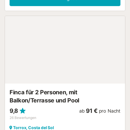
und gemütlichen Wohn- und Esszimmer können Sie sich
am Kamin an kühlen Winterabenden aufwärmen. Die große
abgeschlossene Küche ist mit Ofen, Waschmaschine und
weiteren Haushaltsgeräten ausgestattet. Auch der
Außenbereich des Hauses wird Sie begeistern. Hier
können Sie köstliche Mahlzeiten, die Sie zuvor im
Grillbereich zubereitet haben, auf der überdachten
Veranda genießen. Außerdem können Sie sich am Pool,
der umzäunt und mit einer Außendusche ausgestattet ist,
entspannen. Sie können sich in einem der Liegestühle
sonnen und dabei den atemberaubenden Ausblick auf den
Ort Torrox, das Meer, das Tal des Flusses Torrox, sowie die
Bergkette Tejeda im Hintergrund genießen....
Finca für 2 Personen, mit
Balkon/Terrasse und Pool
9,8
91 €
ab
pro Nacht
26
Bewertungen
Torrox, Costa del Sol