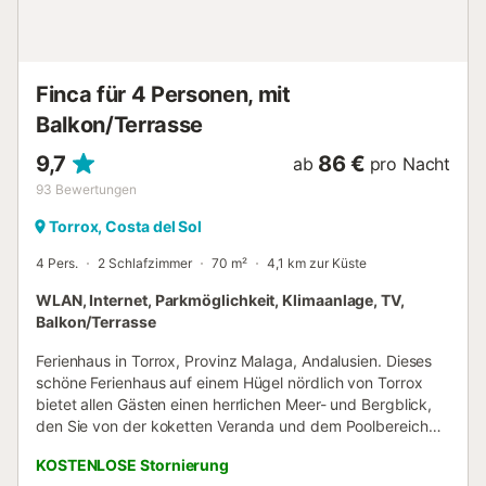
nie zuvor entspannen. Das Haus erreichen Sie über einen 4
km langen Feldweg, typisch für das ländliche Andalusien,
der teils uneben, teils asphaltiert ist. Die Villa verfügt über
zwei private Parkplätze....
Finca für 4 Personen, mit
Balkon/Terrasse
9,7
86 €
ab
pro Nacht
93
Bewertungen
Torrox, Costa del Sol
4 Pers.
2 Schlafzimmer
70 m²
4,1 km zur Küste
WLAN, Internet, Parkmöglichkeit, Klimaanlage, TV,
Balkon/Terrasse
Ferienhaus in Torrox, Provinz Malaga, Andalusien. Dieses
schöne Ferienhaus auf einem Hügel nördlich von Torrox
bietet allen Gästen einen herrlichen Meer- und Bergblick,
den Sie von der koketten Veranda und dem Poolbereich
aus genießen können. Die Villa verfügt über eine rustikale
KOSTENLOSE Stornierung
Inneneinrichtung, deren Hauptraum der Wohnbereich ist,