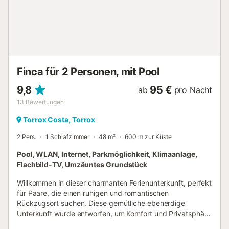
große Rasenfläche, die sich perfekt zum Faulenzen oder
Sonnenbaden auf den bequemen Liegestühlen eignet. Der
Außenbereich wird durch einen überdachten Grillplatz mit
einem Holzofen vervollständigt. Die Gäste können ihre
Autos innerhalb des vollständig umzäunten Grundstücks
parken....
Finca für 2 Personen, mit Pool
9,8
95 €
ab
pro Nacht
13
Bewertungen
Torrox Costa, Torrox
2 Pers.
1 Schlafzimmer
48 m²
600 m zur Küste
Pool, WLAN, Internet, Parkmöglichkeit, Klimaanlage,
Flachbild-TV, Umzäuntes Grundstück
Willkommen in dieser charmanten Ferienunterkunft, perfekt
für Paare, die einen ruhigen und romantischen
Rückzugsort suchen. Diese gemütliche ebenerdige
Unterkunft wurde entworfen, um Komfort und Privatsphäre
zu bieten und verfügt über alles Notwendige für einen