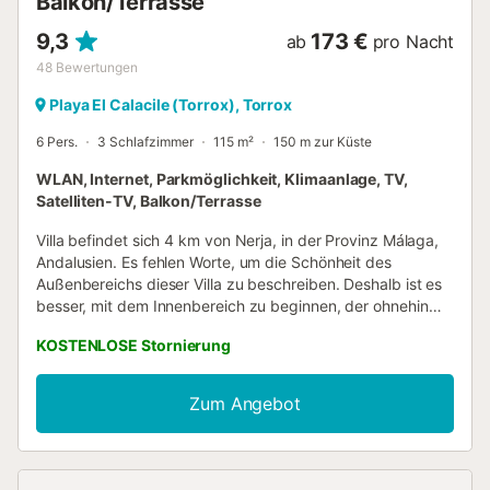
Balkon/Terrasse
9,3
173 €
ab
pro Nacht
48
Bewertungen
Playa El Calacile (Torrox), Torrox
6 Pers.
3 Schlafzimmer
115 m²
150 m zur Küste
WLAN, Internet, Parkmöglichkeit, Klimaanlage, TV,
Satelliten-TV, Balkon/Terrasse
Villa befindet sich 4 km von Nerja, in der Provinz Málaga,
Andalusien. Es fehlen Worte, um die Schönheit des
Außenbereichs dieser Villa zu beschreiben. Deshalb ist es
besser, mit dem Innenbereich zu beginnen, der ohnehin
nicht zurücksteht! Sie verfügt über drei Schlafzimmer,
KOSTENLOSE Stornierung
eines mit einem Doppelbett und einem en-suite
Badezimmer mit Badewanne, eines mit einem Doppelbett
und einem en-suite Badezimmer mit Dusche und das dritte
Zum Angebot
mit zwei Einzelbetten. Direkt neben diesem Zimmer
befindet sich ein drittes Badezimmer mit Dusche. Die
ersten beiden Schlafzimmer haben auch direkten Zugang
zur Terrasse, zusätzlich zu großen Fenstern, die Ihnen