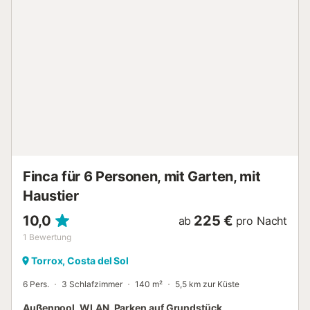
Klimaanlage im Wohnzimmer. Im Außenbereich gibt es
einen schönen Poolbereich mit Sonnenliegen und einem
schattigen Essbereich im Freien, wo man das sonnige
Klima der Region genießen kann. Der Grillplatz und die
Außenküche vervollständigen das Angebot und
ermöglichen es den Gästen, Mahlzeiten im Freien zu
genießen, während sie den Blick über die Landschaft
schweifen lassen. Ein privater Parkplatz ist am Haus
vorhanden. Übersetzt mit DeepL.com (kostenlose
Version)...
Finca für 6 Personen, mit Garten, mit
Haustier
10,0
225 €
ab
pro Nacht
1
Bewertung
Torrox, Costa del Sol
6 Pers.
3 Schlafzimmer
140 m²
5,5 km zur Küste
Außenpool, WLAN, Parken auf Grundstück,