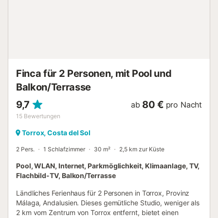
Sie in einer der Hängematten entspannen und ein
Sonnenbad nehmen, während Sie Ihr Lieblingsbuch lesen.
Der unglaubliche private Pool bietet einen
atemberaubenden Blick auf die Berge, sodass Sie sich wie
mitten in der Natur fühlen werden. Das schöne Malaga-
Dorf Torrox ist nur eine kurze Autofahrt entfernt. Hier
finden Sie eine Vielzahl von Bars, Geschäften und
Finca für 2 Personen, mit Pool und
Supermärkten. Der Zugang ist hügelig, typisch für die
Balkon/Terrasse
bergige Gegend, in der sich das Haus befindet....
9,7
80 €
ab
pro Nacht
15
Bewertungen
Torrox, Costa del Sol
2 Pers.
1 Schlafzimmer
30 m²
2,5 km zur Küste
Pool, WLAN, Internet, Parkmöglichkeit, Klimaanlage, TV,
Flachbild-TV, Balkon/Terrasse
Ländliches Ferienhaus für 2 Personen in Torrox, Provinz
Málaga, Andalusien. Dieses gemütliche Studio, weniger als
2 km vom Zentrum von Torrox entfernt, bietet einen