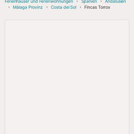
Ferienhäuser und Ferienwohnungen
Spanien
Andalusien
Málaga Provinz
Costa del Sol
Fincas Torrox