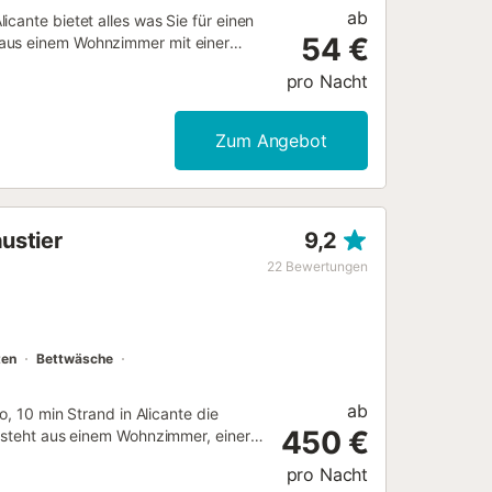
ab
cante bietet alles was Sie für einen
54 €
 aus einem Wohnzimmer mit einer
ietet somit Platz für 4 Personen. Zur
pro Nacht
dtücher. Diese Unterkunft verfügt
efindet, verfügt über einen Aufzug.
e abends entspannen können. Maximal
Zum Angebot
en sind nicht erlaubt. Um Rücksicht
 Lärm - wie laute Musik oder
imal 4 Personen begrenzt....
ustier
9,2
22
Bewertungen
ten
Bettwäsche
ab
o, 10 min Strand in Alicante die
450 €
besteht aus einem Wohnzimmer, einer
t somit Platz für 30 Personen. Zur
pro Nacht
ensten, ein Ventilator sowie eine