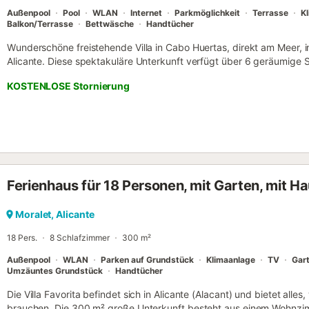
Außenpool
Pool
WLAN
Internet
Parkmöglichkeit
Terrasse
K
Balkon/Terrasse
Bettwäsche
Handtücher
Wunderschöne freistehende Villa in Cabo Huertas, direkt am Meer, 
Alicante. Diese spektakuläre Unterkunft verfügt über 6 geräumige S
zu 12 Gäste. Sie bietet einen privaten Pool, einen Grillbereich und
KOSTENLOSE Stornierung
mediterrane Brise zu genießen. Nur wenige Schritte von den ate
de Alicante entfernt ist dies der perfekte Ort für einen unvergessli
verteilt, bietet diese Villa Komfort und Platz in jeder Ecke. Im Erdg
Esszimmer, eine voll ausgestattete Küche, eine Terrasse, ein Garte
ein Schlafzimmer und ein komplettes Badezimmer. Die zweite Etage
drei Badezimmer, alle geräumig und geschmackvoll eingerichtet. Sc
Dachboden das Anwesen und bietet einen schönen Raum mit herrlic
Ferienhaus für 18 Personen, mit Garten, mit Ha
Entspannen und Genießen der friedlichen Umgebung. Um Ihre Anreise
Tage vor Ihrem Aufenthalt eine Aufforderung zur Online-Hinterlegun
nicht von Ihrem Bankkonto abgebucht. Dieses Verfahren wird von Ih
Moralet, Alicante
18 Pers.
8 Schlafzimmer
300 m²
Außenpool
WLAN
Parken auf Grundstück
Klimaanlage
TV
Gar
Umzäuntes Grundstück
Handtücher
Die Villa Favorita befindet sich in Alicante (Alacant) und bietet alle
brauchen. Die 300 m² große Unterkunft besteht aus einem Wohnzim