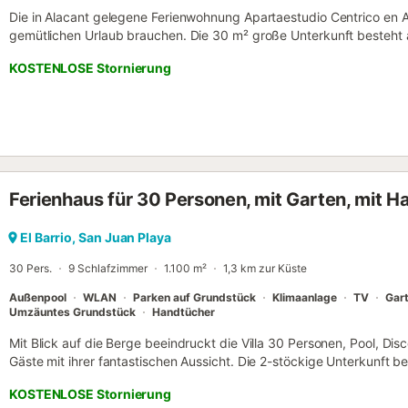
Die in Alacant gelegene Ferienwohnung Apartaestudio Centrico en Ali
gemütlichen Urlaub brauchen. Die 30 m² große Unterkunft besteht
Schlafcouch für 2 Personen, 1 Schlafzimmer und 1 Badezimmer und b
KOSTENLOSE Stornierung
Ausstattung gehören außerdem Wi-Fi, ein TV sowie Strand-/Poolhan
nicht über: Klimaanlage. Das Gebäude, in dem sich die Unterkunft b
Dieses Ferienhaus verfügt über einen privaten Balkon, auf dem Si
2 Haustiere sind erlaubt. Rauchen und das Feiern von Veranstaltung
auf die anderen Bewohner zu nehmen, sind Partys oder übermäßiger
Geschrei - nach Mitternacht nicht erlaubt. Die Belegung ist auf max
Ferienhaus für 30 Personen, mit Garten, mit Ha
El Barrio, San Juan Playa
30 Pers.
9 Schlafzimmer
1.100 m²
1,3 km zur Küste
Außenpool
WLAN
Parken auf Grundstück
Klimaanlage
TV
Gar
Umzäuntes Grundstück
Handtücher
Mit Blick auf die Berge beeindruckt die Villa 30 Personen, Pool, Disc
Gäste mit ihrer fantastischen Aussicht. Die 2-stöckige Unterkunft 
voll ausgestatteten Küche, 9 Schlafzimmern und 9 Bädern und biete
KOSTENLOSE Stornierung
Ausstattung gehören außerdem WLAN, ein Smart TV mit Streaming-Di