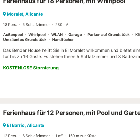
Ferienhaus für 18 Personen, mit Whirlpool
Moralet, Alicante
18 Pers.
5 Schlafzimmer
230 m²
Außenpool
Whirlpool
WLAN
Garage
Parken auf Grundstück
Kl
Umzäuntes Grundstück
Handtücher
Das Bender House heißt Sie in El Moralet willkommen und bietet eine
für bis zu 16 Gäste. Es stehen Ihnen 5 Schlafzimmer und 3 Badezim
Gruppe bequem untergebracht ist. Die gut ausgestattete Küche biet
KOSTENLOSE Stornierung
von Mahlzeiten benötigen. Zur Ausstattung gehören WLAN für Video
Schlafzimmern und im Wohnzimmer, Heizung über Radiator im Wohn
Schlafzimmern, TV und Waschmaschine. Die Unterkunft verfügt zu
und ermöglicht einen bequemen Self-Check-in. Genießen Sie drauße
sowie eine offene Terrasse – ideal zum Entspannen mit Bergblick. Fü
ein privater Grill zur Verfügung, außerdem ein privater Whirlpool u
Außenpool sorgt für Erfrischung. Parkmöglichkeiten umfassen 4 gem
Ferienhaus für 12 Personen, mit Pool und Garte
auf dem Grundstück, 2 gemeinsame Garagenplätze sowie Parken auf 
gegen Aufpreis gestattet, Rauchen ist erlaubt. Bitte beachten Sie, 
sind. Ein gemeinschaftlicher Fahrradabstellraum steht Ihnen zur Ver
El Barrio, Alicante
12 Pers.
6 Schlafzimmer
1 m²
150 m zur Küste