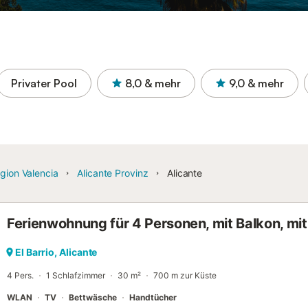
Privater Pool
8,0
& mehr
9,0
& mehr
gion Valencia
Alicante Provinz
Alicante
Ferienwohnung für 4 Personen, mit Balkon, mit
El Barrio, Alicante
4 Pers.
1 Schlafzimmer
30 m²
700 m zur Küste
WLAN
TV
Bettwäsche
Handtücher