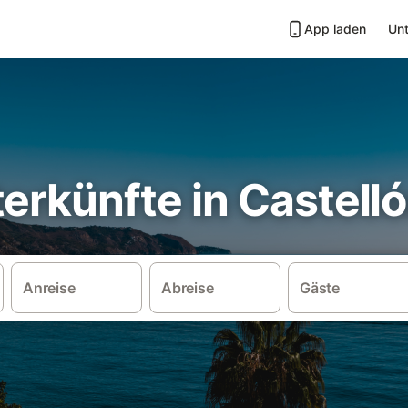
App laden
Unt
erkünfte in Castell
Anreise
Abreise
Gäste