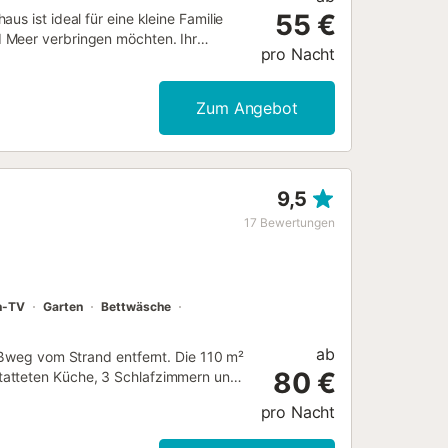
55 €
s ist ideal für eine kleine Familie
 Meer verbringen möchten. Ihr
pro Nacht
errasse mit Pool können Sie sich an
m guten Buch entspannen oder
 für aktive Ferien. Erleben Sie die
Zum Angebot
e ein Boot oder Fahrräder oder
chen Sie das Meer und die Sand- und
steht den Gästen der Ferienwohnung
bar. Nur für Ferienaufenthalte...
9,5
17
Bewertungen
en-TV
Garten
Bettwäsche
ab
Fußweg vom Strand entfernt. Die 110 m²
80 €
tatteten Küche, 3 Schlafzimmern und
g gehören außerdem Highspeed-WLAN
pro Nacht
falls vorhanden. Die Villa verfügt
ne Terrasse, eine überdachte Terrasse