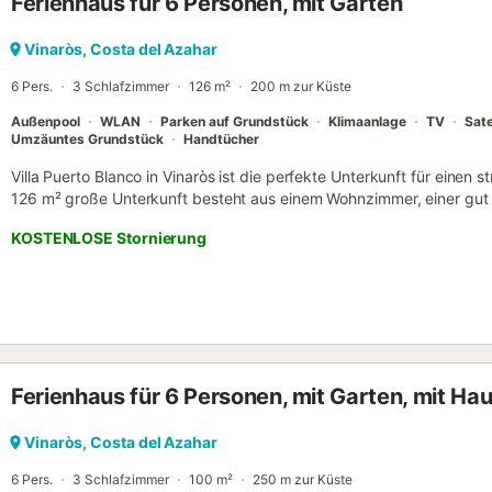
Ferienhaus für 6 Personen, mit Garten
Fußgängertor für Ihren exklusiven Zugang. Die Außenseite wird Sie
Bereich begeistern, der einen herrlichen privaten Pool beherbergt. 
überdachte Terrasse mit Tisch und Stühlen für sechs Personen so
Vinaròs, Costa del Azahar
Sonnenbaden ein. Ein paar Stufen führen Sie zum Grillbereich und
6 Pers.
3 Schlafzimmer
126 m²
200 m zur Küste
Erfahrung wird...
Außenpool
WLAN
Parken auf Grundstück
Klimaanlage
TV
Sate
Umzäuntes Grundstück
Handtücher
Villa Puerto Blanco in Vinaròs ist die perfekte Unterkunft für einen s
126 m² große Unterkunft besteht aus einem Wohnzimmer, einer gut
Geschirrspüler, 3 Schlafzimmern und 2 Bädern und bietet somit Plat
KOSTENLOSE Stornierung
gehören außerdem Highspeed-WLAN, eine Klimaanlage, eine Wasch
und ein Hochstuhl sind ebenfalls vorhanden. Zu Ihrem privaten Auße
Garten, eine offene Terrasse, eine überdachte Terrasse und ein Gril
Parkplätze vorhanden. Familien mit Kindern sind willkommen. Das Mi
erlaubt. Jugendgruppen sind nicht erlaubt. WLAN ist verfügbar und 
Auto-Ladestation ist verfügbar....
Ferienhaus für 6 Personen, mit Garten, mit Hau
Vinaròs, Costa del Azahar
6 Pers.
3 Schlafzimmer
100 m²
250 m zur Küste