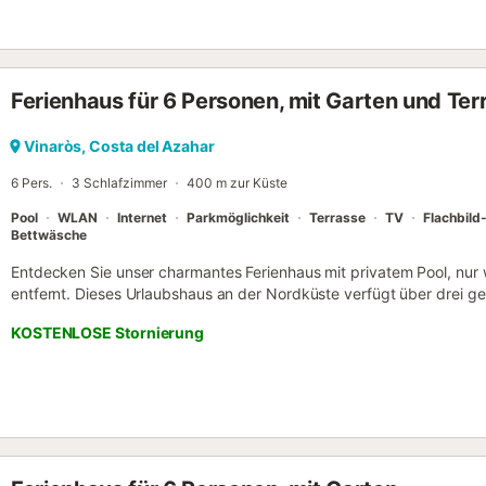
hin, komplett ausgestattet, mit Geschirrspüler nur in der 3. Etage -
nicht erlaubt....
Ferienhaus für 6 Personen, mit Garten und Ter
Vinaròs, Costa del Azahar
6 Pers.
3 Schlafzimmer
400 m zur Küste
Pool
WLAN
Internet
Parkmöglichkeit
Terrasse
TV
Flachbild
Bettwäsche
Entdecken Sie unser charmantes Ferienhaus mit privatem Pool, nur 
entfernt. Dieses Urlaubshaus an der Nordküste verfügt über drei g
Badezimmer, ein helles Wohn-Esszimmer, eine voll ausgestattete 
KOSTENLOSE Stornierung
Terrasse und einen Garten mit einem fabelhaften eingebauten Grill.
Garage für Ihren Komfort. In einer ruhigen Wohngegend von Vinarò
und weniger als 1 Kilometer vom Stadtzentrum entfernt, bietet uns
Ruhe und Zugänglichkeit. Tauchen Sie ein in den Charme der Pro
einer Vielzahl von Bars, Restaurants, Supermärkten und Geschäfte
ist einfach und bequem durch ein geräumiges Tor, das zur Garage f
im Raum vor dem Haus innerhalb des umschlossenen Grundstücks pa