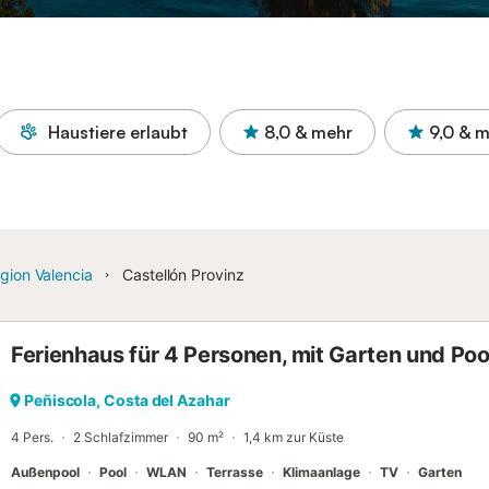
Haustiere erlaubt
8,0
& mehr
9,0
& m
gion Valencia
Castellón Provinz
Ferienhaus für 4 Personen, mit Garten und Poo
Peñiscola, Costa del Azahar
4 Pers.
2 Schlafzimmer
90 m²
1,4 km zur Küste
Außenpool
Pool
WLAN
Terrasse
Klimaanlage
TV
Garten