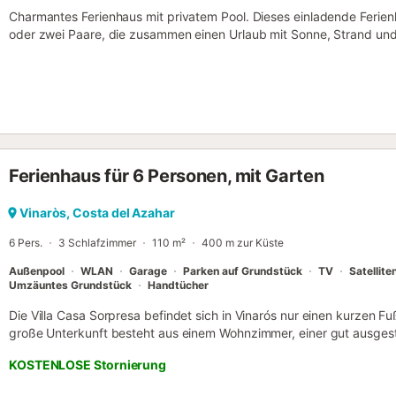
Charmantes Ferienhaus mit privatem Pool. Dieses einladende Ferienhau
oder zwei Paare, die zusammen einen Urlaub mit Sonne, Strand und
Haustier ist ebenfalls willkommen. Auf der schönen geschlossenen T
heißen Tagen im Wasser abkühlen, auf den Gartenmöbeln mit eine
zusammen essen. Die Umgebung bietet eine Vielzahl an Möglichkeiten
Region auf den Wanderwegen oder Mountainbikestrecken, mieten Si
besuchen Sie ein Thermalbad in der Nähe. Nach circa 1,5 km errei
Kiesstrände. Hinweis: Der Eigentümer wohnt im 1. Stock, der Pool 
jedoch exklusiv zur Verfügung. Der Pool ist vom 21.6. bis 21.10. nutz
Ferienhaus für 6 Personen, mit Garten
Vinaròs, Costa del Azahar
6 Pers.
3 Schlafzimmer
110 m²
400 m zur Küste
Außenpool
WLAN
Garage
Parken auf Grundstück
TV
Satellit
Umzäuntes Grundstück
Handtücher
Die Villa Casa Sorpresa befindet sich in Vinarós nur einen kurzen 
große Unterkunft besteht aus einem Wohnzimmer, einer gut ausges
2 Bädern und bietet somit Platz für 6 Personen. Zur Ausstattun
KOSTENLOSE Stornierung
sowie eine Waschmaschine. Ein Babybett und ein Hochstuhl sind eben
über einen privaten Außenbereich mit Pool, einen Garten, eine offe