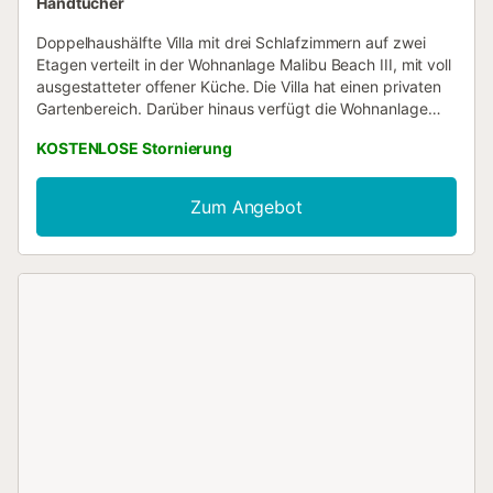
Handtücher
Doppelhaushälfte Villa mit drei Schlafzimmern auf zwei
Etagen verteilt in der Wohnanlage Malibu Beach III, mit voll
ausgestatteter offener Küche. Die Villa hat einen privaten
Gartenbereich. Darüber hinaus verfügt die Wohnanlage
über einen Gemeinschaftspool, große Gartenflächen und
KOSTENLOSE Stornierung
einen nummerierten Parkplatz auf dem Gelände der
Wohnanlage. Sie ist nur 300 Meter vom feinen weißen
Sandstrand und nur 500 Meter vom Reitsportzentrum
Zum Angebot
Oliva Nova entfernt....