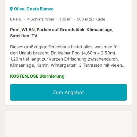
Oliva, Costa Blanca
8 Pers.
4 Schlafzimmer
135 m²
500 m zur Küste
Pool, WLAN, Parken auf Grundstück, Klimaanlage,
Satelliten-TV
Dieses großzügige Ferienhaus bietet alles, was man für
den Urlaub braucht. Ein kleiner Pool (4,60m x 2,50m),
1,20m tief langt zur kurzen Erfrischung zwischendurch.
Klimaanlage, Kamin, Wintergarten, 3 Terrassen mit vielen
teilweise überdachten Sitzecken bieten Urlaub pur. Zum
KOSTENLOSE Stornierung
prämierten Dünen-Strand sind es gerade mal 700m. Ein
Gasgrill und Holzkohlegrill für die abendliche Grillparty
steht zu Ihrer Verfügung. Das Haus ist komplett
Zum Angebot
eingezäunt mit Efeu-Hecken. Im Haus finden Sie 4
Schlafzimmer : 1. 1 Doppellbett (1,90 x 2,00m), 2. 2
Einzelbetten (2,00 x 0,90m), 3. ein Hochbett (1,90 x
0,90m) und 4. ein franz. Bett (2,00 x 1,50m). Weiterhin 2
Badezimmer mit Dusche. Die Küche ist mit Gasherd,
Geschirrspüler und Dunstabzugshaube eingerichtet und
eine weitere Extraküche ist zum Grillen oder Herrichten