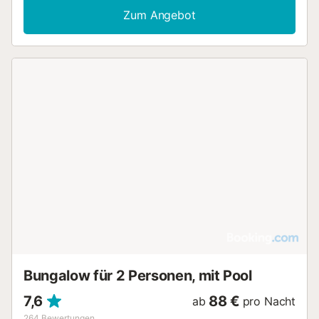
einen Kühlschrank und einen Kleiderständer. WLAN ist im
Zum Angebot
gesamten Bereich der Unterkunft verfügbar. Die
Ausstattung umfasst ein Doppelbett sowie Bettwäsche
und Handtücher für eine praktische Nutzung während
Ihres Aufenthalts. Das gesamte Gebäude ist eine
Nichtraucherunterkunft. Im Außenbereich stehen Ihnen ein
Essbereich im Freien sowie ein ganzjährig geöffneter
Außenpool zur Verfügung. Zu den Einrichtungen vor Ort
gehören ein Restaurant und eine Bar. Lokale Anlaufpunkte
wie das Pizza-Cafe Kiko's befinden sich 100 m entfernt
und das Stadtzentrum erreichen Sie nach 1 km. Weitere
Sehenswürdigkeiten in der Nähe sind der casa deusa Park
in 400 m Entfernung, das Café La Mar in 1 km und der El
Pirata Beach in 1,5 km Entfernung. Die Unterkunft liegt
zudem 2 km von el zulo und 2,5 km von der Hermita De
San Vicent entfernt....
Bungalow für 2 Personen, mit Pool
7,6
88 €
ab
pro Nacht
264
Bewertungen