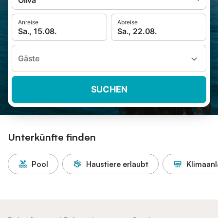
Oliva
Anreise
Abreise
Sa., 15.08.
Sa., 22.08.
Gäste
SUCHEN
Unterkünfte finden
Pool
Haustiere erlaubt
Klimaan