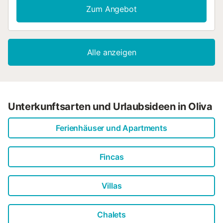
den Golfplatz. Nur 650 Meter vom Strand und 1 Kilometer
Zum Angebot
vom Reitzentrum entfernt, genießen Sie Privatsphäre auf
einem umzäunten Grundstück. Erleben Sie eine
beispiellose Einzigartigkeit und Komfort an diesem
außergewöhnlichen Urlaubsziel....
Alle anzeigen
Unterkunftsarten und Urlaubsideen in Oliva
Ferienhäuser und Apartments
Fincas
Villas
Chalets