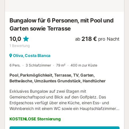
Wohnzimmer mit Kamin. 4 Schlafzimmer (eins mit 1
Doppelbett (200 x 1,80m), eins mit 2 Einzelbetten (2,00 x
0,90m), eins mit einem Hochbett (1,90 x 0,90m) u...
Bungalow für 6 Personen, mit Pool und
Garten sowie Terrasse
10,0
218 €
ab
pro Nacht
1
Bewertung
Oliva, Costa Blanca
6 Pers.
3 Schlafzimmer
79 m²
400 m zur Küste
Pool, Parkmöglichkeit, Terrasse, TV, Garten,
Bettwäsche, Umzäuntes Grundstück, Handtücher
Exklusives Bungalow auf zwei Etagen mit
Gemeinschaftspool und Blick auf den Golfplatz. Das
Erdgeschoss verfügt über eine Küche, einen Ess- und
Wohnbereich mit einem WC sowie ein Hauptschlafzimmer
mit eigenem Bad und Zugang zum privaten Garten. Im
KOSTENLOSE Stornierung
Obergeschoss erwarten Sie zwei Schlafzimmer, ein
Badezimmer und eine geräumige Terrasse mit Blick auf