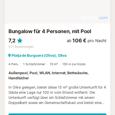
Bungalow für 4 Personen, mit Pool
7,2
106 €
ab
pro Nacht
471
Bewertungen
Platja de Burguera (Oliva), Oliva
4 Pers.
1 Schlafzimmer
15 m²
150 m zur Küste
Außenpool, Pool, WLAN, Internet, Bettwäsche,
Handtücher
In Oliva gelegen, bietet diese 15 m² große Unterkunft für 4
Gäste eine Lage nur 100 m vom Strand entfernt. Die
Unterkunft verfügt über ein Schlafzimmer mit einem
Doppelbett sowie ein Gemeinschaftsbad und bietet einen
kompakten Raum für einen Aufenthalt an der Küste. Im
Innenbereich finden Sie einen Ventilator, ein Moskitonetz,