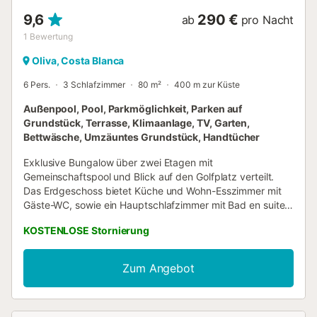
9,6
290 €
ab
pro Nacht
1
Bewertung
Oliva, Costa Blanca
6 Pers.
3 Schlafzimmer
80 m²
400 m zur Küste
Außenpool, Pool, Parkmöglichkeit, Parken auf
Grundstück, Terrasse, Klimaanlage, TV, Garten,
Bettwäsche, Umzäuntes Grundstück, Handtücher
Exklusive Bungalow über zwei Etagen mit
Gemeinschaftspool und Blick auf den Golfplatz verteilt.
Das Erdgeschoss bietet Küche und Wohn-Esszimmer mit
Gäste-WC, sowie ein Hauptschlafzimmer mit Bad en suite
und Zugang zum privaten Garten. Im Obergeschoss
KOSTENLOSE Stornierung
erwarten Sie zwei Schlafzimmer, ein Bad und eine große
Terrasse mit Blick auf den Golfplatz. Nur 650 Meter vom
Strand und 1 Kilometer vom Reitsportzentrum entfernt,
Zum Angebot
genießen Sie Privatsphäre auf einem eingezäunten
Grundstück. Erleben Sie eine einzigartige Erfahrung und
Komfort in diesem unvergleichlichen Urlaubsort....