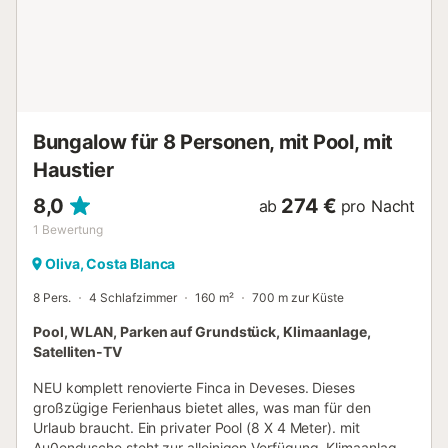
Bungalow für 8 Personen, mit Pool, mit
Haustier
8,0
274 €
ab
pro Nacht
1
Bewertung
Oliva, Costa Blanca
8 Pers.
4 Schlafzimmer
160 m²
700 m zur Küste
Pool, WLAN, Parken auf Grundstück, Klimaanlage,
Satelliten-TV
NEU komplett renovierte Finca in Deveses. Dieses
großzügige Ferienhaus bietet alles, was man für den
Urlaub braucht. Ein privater Pool (8 X 4 Meter). mit
Au0endusche steht zur alleinigen Verfügung. Klimaanlage,