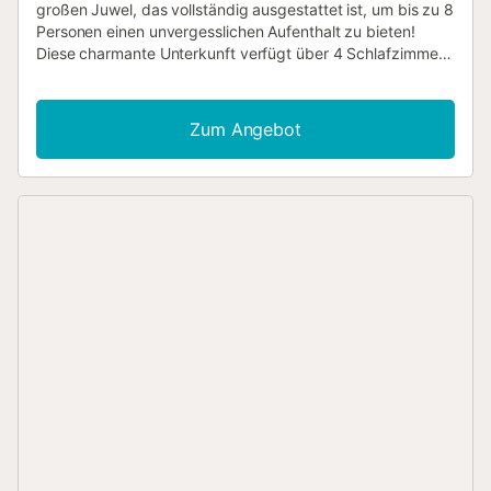
großen Juwel, das vollständig ausgestattet ist, um bis zu 8
Personen einen unvergesslichen Aufenthalt zu bieten!
Diese charmante Unterkunft verfügt über 4 Schlafzimmer
und befindet sich in idealer Lage für Familien, in einer
Wohnanlage in Oliva, Costa Blanca, Spanien. Das Chalet
bietet einen atemberaubenden Blick auf den Garten und
Zum Angebot
den Pool, was eine entspannende und ruhige Atmosphäre
schafft. Die günstige Lage ist nur wenige Gehminuten von
verschiedenen Annehmlichkeiten entfernt, wie z.B. dem
Supermarkt "LA BOTIGUETA" in 350 Metern Entfernung,
dem Restaurant "CA PEPICA" in 450 Metern Entfernung
und dem Sandstrand "PAUPI" in 600 Metern Entfernung.
Darüber hinaus ist die Stadt Oliva nur 2 km entfernt und
der Golfplatz "OLIVA NOVA GOLF" 4 km. Die
Außenbereiche umfassen einen schönen Garten,
Gartenmöbel, ein eingezäuntes Grundstück, eine Terrasse,
einen Grill und einen privaten Pool, um sonnige Tage zu
genießen. Das Chalet verfügt außerdem über kostenfreie
Parkplätze im Freien am selben Gebäude. Im Inneren
bietet die Unterkunft Annehmlichkeiten wie eine voll
ausgestattete separate Küche mit modernen Geräten,
einen gemütlichen Kamin, Internetzugang (WLAN), einen