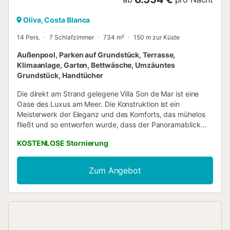
Oliva, Costa Blanca
14 Pers.
7 Schlafzimmer
734 m²
150 m zur Küste
Außenpool, Parken auf Grundstück, Terrasse,
Klimaanlage, Garten, Bettwäsche, Umzäuntes
Grundstück, Handtücher
Die direkt am Strand gelegene Villa Son de Mar ist eine
Oase des Luxus am Meer. Die Konstruktion ist ein
Meisterwerk der Eleganz und des Komforts, das mühelos
fließt und so entworfen wurde, dass der Panoramablick
auf das Meer aus jeder Ecke maximiert wird. Entspannen
KOSTENLOSE Stornierung
Sie sich am privaten Pool, während sich die Wellen am Ufer
brechen und die perfekte Kulisse für Ihre Momente der
Entspannung schaffen. Diese Villa ist viel mehr als nur ein
Zum Angebot
Haus; sie ist eine Lebenserfahrung direkt am Meer, die
moderne Raffinesse mit der Gelassenheit der
Küstenumgebung verbindet....