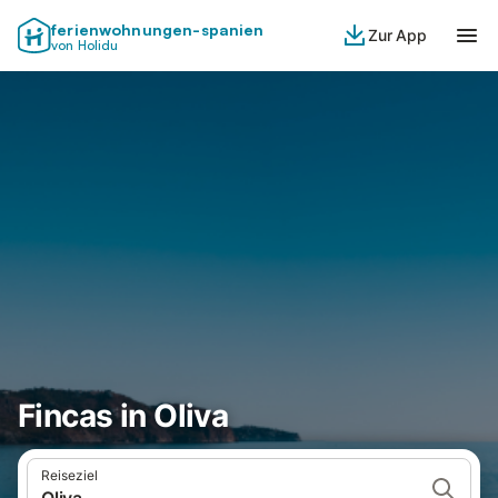
ferienwohnungen-spanien
Zur App
von Holidu
Fincas in Oliva
Reiseziel