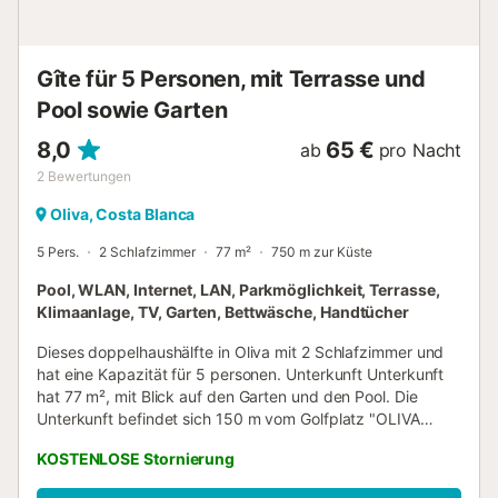
Haartrockner, Klimaanlage im Wohnbereich und einigen
Schlafzimmern sowie zwei Fernseher mit
Satellitenempfang. Für zusätzlichen Komfort stehen auch
Ventilatoren zur V...
Gîte für 5 Personen, mit Terrasse und
Pool sowie Garten
8,0
65 €
ab
pro Nacht
2
Bewertungen
Oliva, Costa Blanca
5 Pers.
2 Schlafzimmer
77 m²
750 m zur Küste
Pool, WLAN, Internet, LAN, Parkmöglichkeit, Terrasse,
Klimaanlage, TV, Garten, Bettwäsche, Handtücher
Dieses doppelhaushälfte in Oliva mit 2 Schlafzimmer und
hat eine Kapazität für 5 personen. Unterkunft Unterkunft
hat 77 m², mit Blick auf den Garten und den Pool. Die
Unterkunft befindet sich 150 m vom Golfplatz "OLIVA
NOVA GOLF", 600 m vom Restaurant "FERRERO", 600 m
KOSTENLOSE Stornierung
from coffee shop "FERRERO", 700 m vom Restaurant "LA
FERRETA", 700 m vom Supermarkt "SAN FERNANDO", 2