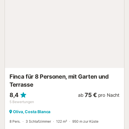
ausgezeichnet sind. Für die Freizeitgestaltung gibt es
einen Golfplatz und eine Reitschule, die nur 7 km von der
Unterkunft entfernt sind. Öffentliche Verkehrsmittel sind zu
Fuß erreichbar und ein Tennisplatz ist in 15 Minuten zu Fuß
zu erreichen. Ein Parkplatz ist auf dem Grundstück
vorhanden und kostenlose Parkplätze sind an der Straße
vorhanden. Ein Haustier ist erlaubt. Das Rauchen ist in
dieser Unterkunft nicht erlaubt. Die Unterkunft verfügt
über einen Abstellraum für Motorrad und Fahrrad. Diese
Unterkunft ist licht- und wassersparend ausgestattet....
Finca für 8 Personen, mit Garten und
Terrasse
8,4
75 €
ab
pro Nacht
5
Bewertungen
Oliva, Costa Blanca
8 Pers.
3 Schlafzimmer
122 m²
950 m zur Küste