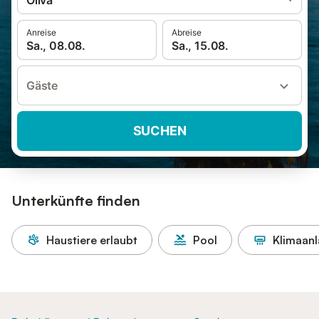
Oliva
Anreise
Abreise
Sa., 08.08.
Sa., 15.08.
Gäste
SUCHEN
Unterkünfte finden
Haustiere erlaubt
Pool
Klimaan