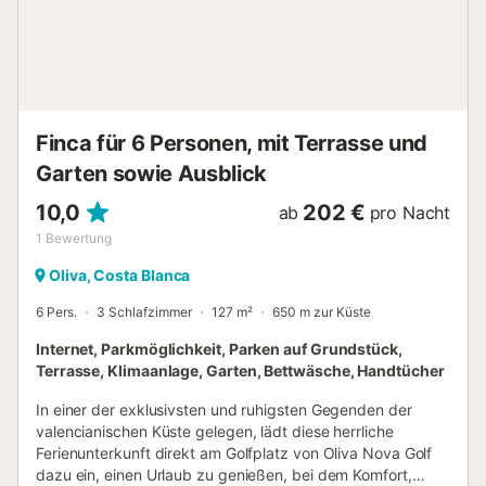
Backofen, Mikrowelle, Kühl-Gefrier-Kombination,
Kaffeemaschine, Mixer und Toaster, bietet alle
notwendigen Annehmlichkeiten. Die Waschmaschine in der
Küche sorgt für zusätzliche Bequemlichkeit. Die
Schlafzimmer umfassen eines mit 4 Betten in
Etagenbetten, ein anderes mit einem Doppelbett und ein
Finca für 6 Personen, mit Terrasse und
drittes Schlafzimmer mit Doppel...
Garten sowie Ausblick
10,0
202 €
ab
pro Nacht
1
Bewertung
Oliva, Costa Blanca
6 Pers.
3 Schlafzimmer
127 m²
650 m zur Küste
Internet, Parkmöglichkeit, Parken auf Grundstück,
Terrasse, Klimaanlage, Garten, Bettwäsche, Handtücher
In einer der exklusivsten und ruhigsten Gegenden der
valencianischen Küste gelegen, lädt diese herrliche
Ferienunterkunft direkt am Golfplatz von Oliva Nova Golf
dazu ein, einen Urlaub zu genießen, bei dem Komfort,