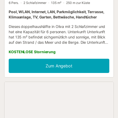
6 Pers.
2 Schlafzimmer
135 m²
250 m zur Küste
Pool, WLAN, Internet, LAN, Parkmöglichkeit, Terrasse,
Klimaanlage, TV, Garten, Bettwäsche, Handtücher
Dieses doppelhaushälfte in Oliva mit 2 Schlafzimmer und
hat eine Kapazität für 6 personen. Unterkunft Unterkunft
hat 135 m² befindet sichgemütlich und sonnige, mit Blick
auf den Strand / das Meer und die Berge. Die Unterkunft
befindet sich 50 m vom Sandstrand "Oliva Nova", 250 m
KOSTENLOSE Stornierung
from coffee shop "Lobby Bar", 250 m vom Restaurant
"Lobby Bar", 350 m vom Golfplatz "Oliva Nova Golf", 500
m vom Supermarkt "Carrefour Express", 600 m vom
Zum Angebot
Restaurant "Aura", 7 km von der Stadt (Stadtzentrum)
"Oliva", 7 km vom Naturpark "Marjal Oliva-Pego", 14 km
from hospital "Gandia", 15 km vom Bahnhof "Gandia", 15
km von der Bushaltestelle "Gandia", 100 km vom
Flughafen "VALENCIA", 100 km vom Flughafen
"ALICANTE" und it is located in a in einer idealen
umgebung für familien zone und am meer. Die Unterkunft
verfügt über garten, gartenmöbel, umzäuntes grundstück,
terrasse, waschmaschine, grill, bügeleisen/-brett, internet
(WLAN), haartrockner, balkon, klimaanlage in der ganzen