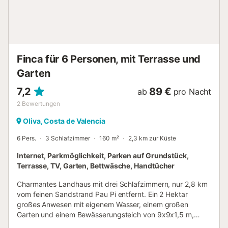
Konstruktion: Ein Zimmer mit einem vollständigen
Badezimmer, das einen intimen Raum bietet, der ideal für
Paare oder zusätzliche Gäste ist. Das Äußere dieses
Chalets ist eine wahre Oase der Ruhe. Der private Pool,
umgeben von einem üppigen Garten und einem von
Hecken begrenzten Grundstück, ist perfekt, um Momente
Finca für 6 Personen, mit Terrasse und
der Entspan...
Garten
7,2
89 €
ab
pro Nacht
2
Bewertungen
Oliva, Costa de Valencia
6 Pers.
3 Schlafzimmer
160 m²
2,3 km zur Küste
Internet, Parkmöglichkeit, Parken auf Grundstück,
Terrasse, TV, Garten, Bettwäsche, Handtücher
Charmantes Landhaus mit drei Schlafzimmern, nur 2,8 km
vom feinen Sandstrand Pau Pi entfernt. Ein 2 Hektar
großes Anwesen mit eigenem Wasser, einem großen
Garten und einem Bewässerungsteich von 9x9x1,5 m,
umgeben von einem Pinienwald und Orangenplantagen.