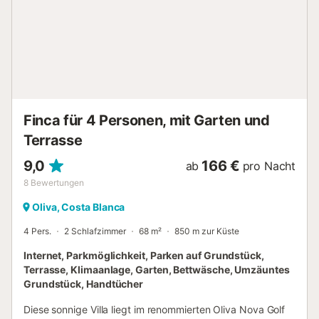
unterkunft, swimming-pool gemeinschaftlicher swimming-
pool, parkplatz im freien in auf dem grundstück, 1
Fernseher. Dieses offene küche, mit ceranfeld, ist
ausgestattet in kühlschrank, mikrowelle, backofen,
gefrierschrank, spülmaschine, geschirr/besteck,
kochutensilien, kaffeemaschine, toaster und saftpresse.
Zusätzliche Informationen : Gemeinschaftspool
Verpflichtende Leistungen vor Ort zu bezahlen: . Kaution
Finca für 4 Personen, mit Garten und
(rückzahlbar) : 300 ...
Terrasse
9,0
166 €
ab
pro Nacht
8
Bewertungen
Oliva, Costa Blanca
4 Pers.
2 Schlafzimmer
68 m²
850 m zur Küste
Internet, Parkmöglichkeit, Parken auf Grundstück,
Terrasse, Klimaanlage, Garten, Bettwäsche, Umzäuntes
Grundstück, Handtücher
Diese sonnige Villa liegt im renommierten Oliva Nova Golf