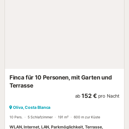
bereit, all Ihre kulinarischen Bedürfnisse zu erfüllen. Im
Obergeschoss, das nur von außen zugänglich ist, finden
Sie zwei separate Baukörper: Erster Baukörper: Zwei
geräumige Schlafzimmer und zwei private Badezimmer,
perfekt für diejenigen, die mehr Unabhängigkeit innerhalb
der Gruppe suchen. Zweiter Baukörper: Ein Schlafzimmer
mit einem kompletten Badezimmer, das einen intimen
Raum bietet, ideal für Paare oder zusätzliche Gäste. Der
Außenbereich dieses Chalets ist eine wahre Oase der
Ruhe. Der private Pool, umgeben von einem üppigen
Garten und einem von Hecken abgegrenzten Grundstück,
ist perfekt, um entspannte Momente unter der Sonne zu ...
Finca für 10 Personen, mit Garten und
Terrasse
152 €
ab
pro Nacht
Oliva, Costa Blanca
10 Pers.
5 Schlafzimmer
191 m²
600 m zur Küste
WLAN, Internet, LAN, Parkmöglichkeit, Terrasse,