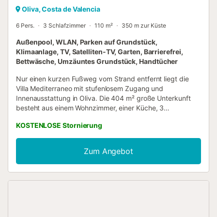
Oliva, Costa de Valencia
6 Pers.
3 Schlafzimmer
110 m²
350 m zur Küste
Außenpool, WLAN, Parken auf Grundstück,
Klimaanlage, TV, Satelliten-TV, Garten, Barrierefrei,
Bettwäsche, Umzäuntes Grundstück, Handtücher
Nur einen kurzen Fußweg vom Strand entfernt liegt die
Villa Mediterraneo mit stufenlosem Zugang und
Innenausstattung in Oliva. Die 404 m² große Unterkunft
besteht aus einem Wohnzimmer, einer Küche, 3
Schlafzimmern und 2 Bädern und bietet somit Platz für 7
KOSTENLOSE Stornierung
Personen. Zur Ausstattung gehören außerdem Highspeed-
Wi-Fi (für Videoanrufe geeignet), ein Smart TV mit
Streaming-Diensten, eine Klimaanlage sowie eine
Zum Angebot
Waschmaschine. Ein Hochstuhl ist ebenfalls vorhanden.
Diese Villa bietet einen privaten, 700 m² großen,
eingezäunten Außenbereich mit einem Pool mit
Hydromassage, Garten, offenen und überdachten
Terrassen, einer Bar mit Barhockern neben dem Grill und
einer Außendusche. Nur 300 Meter entfernt finden die
Gäste unberührte Sandstrände, die mit der Blauen Flagge