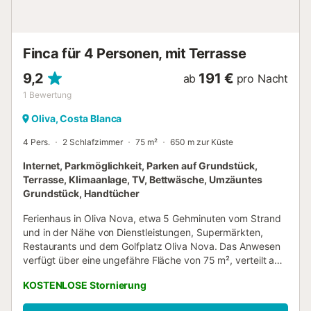
Finca für 4 Personen, mit Terrasse
9,2
191 €
ab
pro Nacht
1
Bewertung
Oliva, Costa Blanca
4 Pers.
2 Schlafzimmer
75 m²
650 m zur Küste
Internet, Parkmöglichkeit, Parken auf Grundstück,
Terrasse, Klimaanlage, TV, Bettwäsche, Umzäuntes
Grundstück, Handtücher
Ferienhaus in Oliva Nova, etwa 5 Gehminuten vom Strand
und in der Nähe von Dienstleistungen, Supermärkten,
Restaurants und dem Golfplatz Oliva Nova. Das Anwesen
verfügt über eine ungefähre Fläche von 75 m², verteilt auf
ein Wohn-Esszimmer, eine ausgestattete Küche, zwei
KOSTENLOSE Stornierung
Schlafzimmer und ein Badezimmer mit Dusche. Die
maximale Kapazität beträgt 4 Personen, mit einer