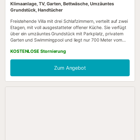
Klimaanlage, TV, Garten, Bettwäsche, Umzäuntes
Grundstück, Handtücher
Freistehende Villa mit drei Schlafzimmern, verteilt auf zwei
Etagen, mit voll ausgestatteter offener Küche. Sie verfügt
über ein umzäuntes Grundstück mit Parkplatz, privatem
Garten und Swimmingpool und liegt nur 700 Meter vom
feinen weißen Sandstrand und nur 300 Meter vom
KOSTENLOSE Stornierung
Reitzentrum Oliva Nova entfernt. Unsere Unterkunft
befindet sich in einer luxuriösen Ferienanlage, nur wenige
Gehminuten vom renommierten Reitsportzentrum entfernt,
Zum Angebot
umgeben von ausgezeichneten Restaurants und mit
einfachem Zugang zu Paddle-Tennisplätzen, alles in
unmittelbarer Nähe zum Meer....