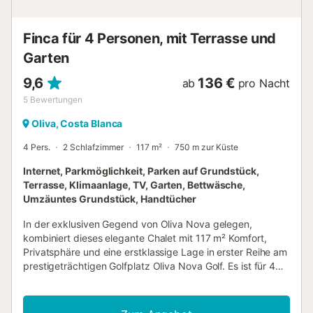
Pellets) ist nicht inbegriffen. Bei Langzeitaufenthalten sind
Strom und Heizung (Gas, Öl oder Pellets) sowie WLAN,...
Finca für 4 Personen, mit Terrasse und
Garten
9,6
136 €
ab
pro Nacht
5
Bewertungen
Oliva, Costa Blanca
4 Pers.
2 Schlafzimmer
117 m²
750 m zur Küste
Internet, Parkmöglichkeit, Parken auf Grundstück,
Terrasse, Klimaanlage, TV, Garten, Bettwäsche,
Umzäuntes Grundstück, Handtücher
In der exklusiven Gegend von Oliva Nova gelegen,
kombiniert dieses elegante Chalet mit 117 m² Komfort,
Privatsphäre und eine erstklassige Lage in erster Reihe am
prestigeträchtigen Golfplatz Oliva Nova Golf. Es ist für 4
Personen ausgelegt und somit ideal für Familien oder
Paare, die einen ruhigen Urlaub in luxuriöser Umgebung
genießen möchten. Das Innere des Chalets besticht durch