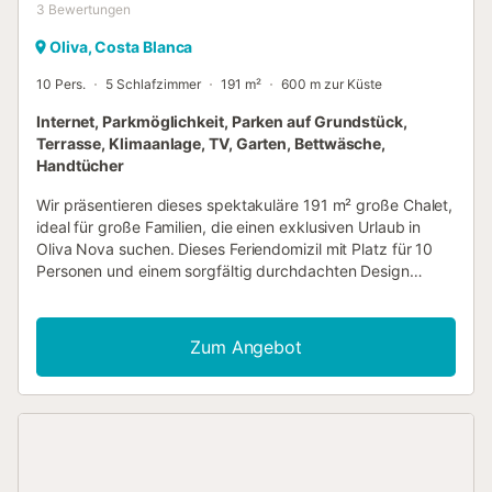
3
Bewertungen
Oliva, Costa Blanca
10 Pers.
5 Schlafzimmer
191 m²
600 m zur Küste
Internet, Parkmöglichkeit, Parken auf Grundstück,
Terrasse, Klimaanlage, TV, Garten, Bettwäsche,
Handtücher
Wir präsentieren dieses spektakuläre 191 m² große Chalet,
ideal für große Familien, die einen exklusiven Urlaub in
Oliva Nova suchen. Dieses Feriendomizil mit Platz für 10
Personen und einem sorgfältig durchdachten Design
kombiniert großzügige Räume, modernen Komfort und
eine unschlagbare Lage, nur wenige Schritte vom Oliva
Nova Golf und dem berühmten Strand von Oliva Nova
Zum Angebot
entfernt. Das Anwesen verfügt über eine einzigartige
Aufteilung, die Privatsphäre und Funktionalität garantiert.
Im Erdgeschoss befinden sich zwei helle Schlafzimmer und
zwei komplette Badezimmer sowie ein gemütliches
Wohnzimmer mit Zugang zur Hauptterrasse. Die
amerikanische Küche, komplett ausgestattet mit modernen
Geräten wie Geschirrspüler, Backofen und Mikrowelle, ist