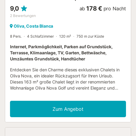
9,0
178 €
ab
pro Nacht
2
Bewertungen
Oliva, Costa Blanca
8 Pers.
4 Schlafzimmer
120 m²
750 m zur Küste
Internet, Parkmöglichkeit, Parken auf Grundstück,
Terrasse, Klimaanlage, TV, Garten, Bettwäsche,
Umzäuntes Grundstück, Handtücher
Entdecken Sie den Charme dieses exklusiven Chalets in
Oliva Nova, ein idealer Rückzugsort für Ihren Urlaub.
Dieses 163 m² große Chalet liegt in der renommierten
Wohnanlage Oliva Nova Golf und vereint Eleganz und
Komfort in einer privilegierten Umgebung. Mit Platz für bis
zu 8 Personen bietet die Unterkunft großzügige Innen-
und Außenbereiche, die darauf ausgelegt sind,
Zum Angebot
unvergessliche Momente am Meer und in der Natur zu
schaffen. Das Chalet verfügt über vier Schlafzimmer, die
für Privatsphäre und Komfort sorgen. Im Erdgeschoss
finden Sie zwei gemütliche, geschmackvoll eingerichtete