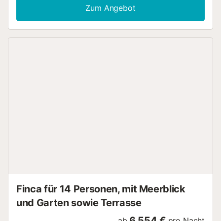
Aufteilung von einem Doppelbett und zwei Einzelbetten.
Zum Angebot
Das Haus verfügt über Klimaanlage im Wohnzimmer und
einigen Zimmern, WLAN, Fernseher, Kamin, Bügeleisen und
einen privaten Parkplatz. Im Außenbereich gibt es ein
eingezäuntes Grundstück und Gartenmöbel. Das Haus
befindet sich in einer Gegend mit Zugang zu
verschiedenen Dienstleistungen und
Verkehrsanbindungen, in der Nähe des Naturparks Marjal
Pego-Oliva und anderer Sehenswürdigkeiten der Region.
Vermietung zur vorübergehenden Nutzung gemäß dem
Gesetz über städtische Mietverträge (LAU)....
Finca für 14 Personen, mit Meerblick
und Garten sowie Terrasse
6.554 €
ab
pro Nacht