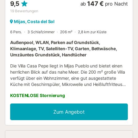
9,5
147 €
ab
pro Nacht
19
Bewertungen
Mijas, Costa del Sol
6 Pers.
3 Schlafzimmer
206 m²
2,8 km zur Küste
Außenpool, WLAN, Parken auf Grundstück,
Klimaanlage, TV, Satelliten-TV, Garten, Bettwäsche,
Umzäuntes Grundstück, Handtücher
Die Villa Casa Pepe liegt in Mijas Pueblo und bietet einen
herrlichen Blick auf das nahe Meer. Die 200 m² große Villa
verfügt über ein Wohnzimmer, eine gut ausgestattete
Küche mit Geschirrspüler, Mikrowelle und Heißluftfritteuse,
3 Schlafzimmer und 2 Badezimmer und bietet Platz für bis
KOSTENLOSE Stornierung
zu 6 Personen – perfekt für Familien. Zu den weiteren
Annehmlichkeiten zählen WLAN (für Videotelefonie
geeignet), zentrale Klimaanlage und Heizung, zusätzliche
Zum Angebot
Heizgeräte, Deckenventilatoren in allen Schlafzimmern,
Waschmaschine sowie Kinderbücher und Spielzeug. Ein
Babybett und ein Hochstuhl stehen ebenfalls zur
Verfügung. Das Highlight dieser Unterkunft ist der private