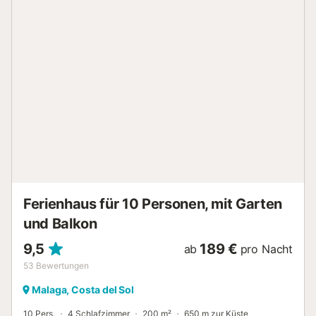
Außendusche. Entfernung zum nächsten Restaurant zu
Fuß/mit dem Auto: 1,05 km. Entfernung zum nächsten
Café zu Fuß/mit dem Auto: 2,35 km. Entfernung zur
nächstgelegenen Bar zu Fuß/mit dem Auto: 1.48km.
Entfernung zum nächsten Supermarkt zu Fuß oder mit
dem Auto: 1.77km. Entfernung zum Strand zu Fuß oder mit
dem Auto: 1.58km El Limite Nerja. Kostenlose Parkplätze
sind auf der Unterkunft vorhanden. Das Mitbringen von
Haustieren ist auf Anfrage erlaubt. Bitte kontaktieren Sie
zuerst den Eigentümer. Partys und Gruppen von
Jugendlichen sind streng verboten. null...
Ferienhaus für 10 Personen, mit Garten
und Balkon
9,5
189 €
ab
pro Nacht
53
Bewertungen
Malaga, Costa del Sol
10 Pers.
4 Schlafzimmer
200 m²
650 m zur Küste