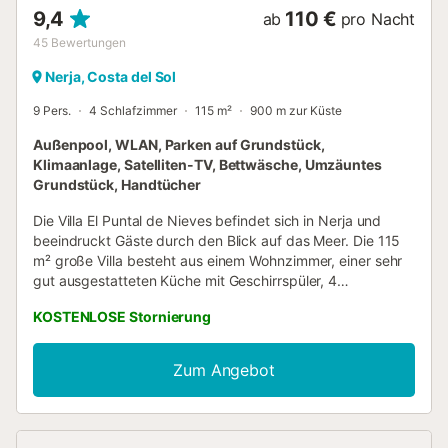
9,4
110 €
ab
pro Nacht
45
Bewertungen
Nerja, Costa del Sol
9 Pers.
4 Schlafzimmer
115 m²
900 m zur Küste
Außenpool, WLAN, Parken auf Grundstück,
Klimaanlage, Satelliten-TV, Bettwäsche, Umzäuntes
Grundstück, Handtücher
Die Villa El Puntal de Nieves befindet sich in Nerja und
beeindruckt Gäste durch den Blick auf das Meer. Die 115
m² große Villa besteht aus einem Wohnzimmer, einer sehr
gut ausgestatteten Küche mit Geschirrspüler, 4
Schlafzimmern und 2 Bädern und bietet somit Platz für 9
KOSTENLOSE Stornierung
Personen. Zur Ausstattung gehören außerdem WLAN (für
Videoanrufe geeignet), eine Klimaanlage, eine
Waschmaschine sowie Kinderbücher und Spielsachen. Ein
Zum Angebot
Kinderbett und ein Hochstuhl sind auf Anfrage erhältlich.
Das Highlight dieser Unterkunft ist der private
Außenbereich mit einem Pool, Gartenmöbeln, einer offenen
Terrasse, einer überdachten Terrasse, einem Grill und einer