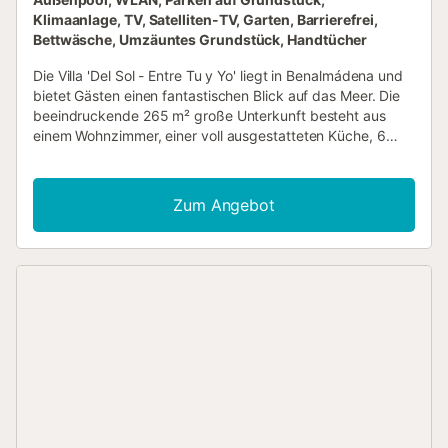
Klimaanlage, TV, Satelliten-TV, Garten, Barrierefrei,
Bettwäsche, Umzäuntes Grundstück, Handtücher
Die Villa 'Del Sol - Entre Tu y Yo' liegt in Benalmádena und
bietet Gästen einen fantastischen Blick auf das Meer. Die
beeindruckende 265 m² große Unterkunft besteht aus
einem Wohnzimmer, einer voll ausgestatteten Küche, 6
Schlafzimmern und 4 Bädern und bietet Platz für 14
Personen. Zu den Annehmlichkeiten vor Ort gehören
Highspeed-WLAN, eine Klimaanlage, ein Ventilator im
Zum Angebot
Wohnzimmer und im Schlafzimmer, eine Waschmaschine,
ein Geschirrspüler und ein TV. Darüber hinaus gibt es eine
Tischtennisplatte. Ein Babybett und 2 Hochstühle sind
ebenfalls vorhanden. Zu Ihrem privaten Außenbereich
gehören ein beheizter Pool (Heizung gegen Gebühr), ein
Garten, eine offene Terrasse, 2 überdachte Terrassen, 2
Balkone und eine Außendusche. Die Unterkunft befindet
sich ca. 150 m von einer Bushaltestelle und dem Bahnhof
von Torremuelle entfernt. Im Umkreis von 300 m befinden
sich ein Strand, ein Supermarkt, eine Auswahl an Bars und
Restaurants sowie Tennis- und Basketballplätze und ein
Spielplatz für Kinder. Ein Parkplatz ist auf dem Grundstück