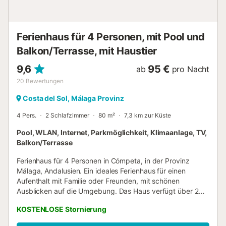
Restaurant, das lokale Gerichte serviert, erreichen Sie nach
5 Fahrminuten (2,5 km). Das Zentrum von Frigiliana ist eine
10-minütige Autofahrt (3,6 km) entfernt, wo Sie in den
malerischen Gassen der Stadt viele weitere Geschäfte,
Ferienhaus für 4 Personen, mit Pool und
Restaurants und Cafés finden können. Die typisch
Balkon/Terrasse, mit Haustier
andalusische Stadt Nerja liegt 20 Autominuten ...
9,6
95 €
ab
pro Nacht
20
Bewertungen
Costa del Sol, Málaga Provinz
4 Pers.
2 Schlafzimmer
80 m²
7,3 km zur Küste
Pool, WLAN, Internet, Parkmöglichkeit, Klimaanlage, TV,
Balkon/Terrasse
Ferienhaus für 4 Personen in Cómpeta, in der Provinz
Málaga, Andalusien. Ein ideales Ferienhaus für einen
Aufenthalt mit Familie oder Freunden, mit schönen
Ausblicken auf die Umgebung. Das Haus verfügt über 2
Schlafzimmer: eines mit Doppelbett und Klimaanlage mit
KOSTENLOSE Stornierung
Warm-/Kaltluftfunktion sowie ein weiteres mit zwei
Einzelbetten. Außerdem gibt es 2 voll ausgestattete