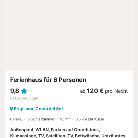
freistehendes Anwesen, das ideal an der Küstenstraße
zwischen den Ferienorten Torrox Costa und Nerja liegt.
Den Guilche Beach erreichen Sie bequem zu Fuß, ebenso
wie eine Vielzahl von Stränden und einige großartige
Fischtavernen weiter entlang der malerischen Küste, die
alle mit dem Auto gut erreichbar sind. Das Zentrum von
Nerja ist weniger als 10 Autominuten entfernt und bietet
eine wunderbare Auswahl an Restaurants, Bars und
Geschäften. Unsere Villa Ladera Sol befindet sich
nebenan. Hauptpool: 6 x 3,5 m, Tiefe 1,1 - 1,3 m. Die
Poolheizung ist im Juli und August nicht verfügbar. Der
Hauptreisende muss mindestens 21 Jahre alt sein....
Ferienhaus für 6 Personen
9,8
120 €
ab
pro Nacht
61
Bewertungen
Frigiliana, Costa del Sol
6 Pers.
3 Schlafzimmer
95 m²
6,5 km zur Küste
Außenpool, WLAN, Parken auf Grundstück,
Klimaanlage, TV, Satelliten-TV, Bettwäsche, Umzäuntes