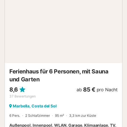
versuchen z.B. die "Migas" oder nehmen einfach für den
kleinen Hunger einige der leckeren Tapas zu sich.
Genießen Sie einen vielversprechenden Urlaub mit
Wohlfühlgarantie auf höchstem Niveau! Das in Hanglage
gebaute Haus lässt sich nur über mehrere Treppen (56
Stufen) erreichen. Die Zufahrt zum Haus erfolgt über einen
steilen Feldweg, der nur streckenweise asphaltiert ist....
Ferienhaus für 6 Personen, mit Sauna
und Garten
8,6
85 €
ab
pro Nacht
37
Bewertungen
Marbella, Costa del Sol
6 Pers.
2 Schlafzimmer
95 m²
3,3 km zur Küste
Außenpool, Innenpool, WLAN, Garage, Klimaanlage, TV,