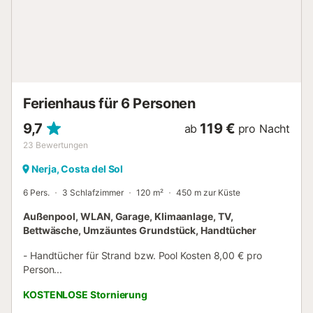
Haustiere, Rauchen und Veranstaltungen sind nicht
gestattet. Trotz der zentralen Lage mit allem fußläufig,
herrscht eine entspannte Atmosphäre. Sie sind nur 2
Gehminuten von der Promenade mit Restaurants und dem
Strand entfernt, Supermärkte erreichen Sie in 1 Minute zu
Fuß, ein großer Spielplatz ist ebenfalls in der Nähe. Eine
Bushaltestelle ist 5 Gehminuten entfernt. Málaga Stadt
Ferienhaus für 6 Personen
erreichen S...
9,7
119 €
ab
pro Nacht
23
Bewertungen
Nerja, Costa del Sol
6 Pers.
3 Schlafzimmer
120 m²
450 m zur Küste
Außenpool, WLAN, Garage, Klimaanlage, TV,
Bettwäsche, Umzäuntes Grundstück, Handtücher
- Handtücher für Strand bzw. Pool Kosten 8,00 € pro
Person...
KOSTENLOSE Stornierung