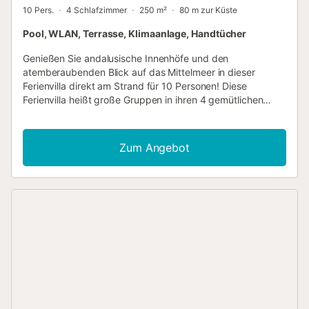
10 Pers.
4 Schlafzimmer
250 m²
80 m zur Küste
Pool, WLAN, Terrasse, Klimaanlage, Handtücher
Genießen Sie andalusische Innenhöfe und den
atemberaubenden Blick auf das Mittelmeer in dieser
Ferienvilla direkt am Strand für 10 Personen! Diese
Ferienvilla heißt große Gruppen in ihren 4 gemütlichen
Schlafzimmern mit eigenem Bad willkommen und
verspricht zu jeder Jahreszeit einen unvergesslichen
Aufenthalt an der Costa del Sol. Die Villa befindet sich in
Zum Angebot
einer Anlage mit einem gemeinsamen Außenpool und ist
nur einen Katzensprung von der Küste entfernt – ideal für
Ihren Urlaub mit Sonne, Sand und Meer. Das Anwesen
verfügt über mehrere miteinander verbundene Terrassen,
auf denen Sie Getränke genießen und sich entspannen
können. Außerdem besteht die Möglichkeit, im Freien zu
speisen, um die sonnige und ruhige Lage optimal zu
nutzen. Im Inneren ist die Villa auf zwei Etagen aufgeteilt
und bietet ein klimatisiertes Wohnzimmer mit Smart-TV,
bequemen Sofas, einem Essbereich im Innenbereich sowie
einer voll ausgestatteten Küche für einen rundum
sorgenfreien Urlaub. Im Obergeschoss steht zudem eine