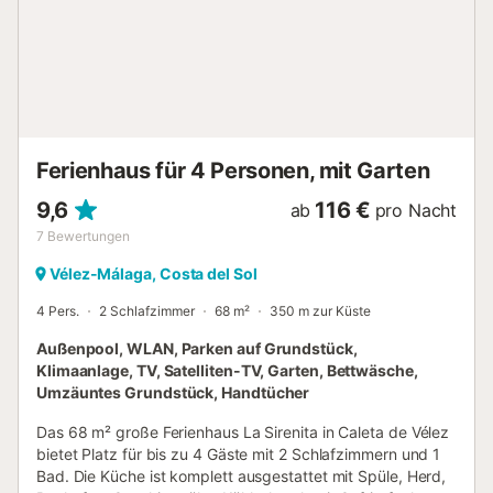
ist nicht erlaubt. Lärmen ist von 22.00h bis 08.00h
verboten Es ist nicht gestattet, andere Personen als die
angemeldeten Gäste in die Unterkunft einzuladen. Bitte
beachten Sie, dass zum Zeitpunkt Ihres Besuchs
möglicherweise behördliche Wasserverordnungen in Kraft
sind, die die Nutzung des Pools und die Bewässerung des
Gartens beeinträchtigen oder den Verbrauch von Leitung...
Ferienhaus für 4 Personen, mit Garten
9,6
116 €
ab
pro Nacht
7
Bewertungen
Vélez-Málaga, Costa del Sol
4 Pers.
2 Schlafzimmer
68 m²
350 m zur Küste
Außenpool, WLAN, Parken auf Grundstück,
Klimaanlage, TV, Satelliten-TV, Garten, Bettwäsche,
Umzäuntes Grundstück, Handtücher
Das 68 m² große Ferienhaus La Sirenita in Caleta de Vélez
bietet Platz für bis zu 4 Gäste mit 2 Schlafzimmern und 1
Bad. Die Küche ist komplett ausgestattet mit Spüle, Herd,