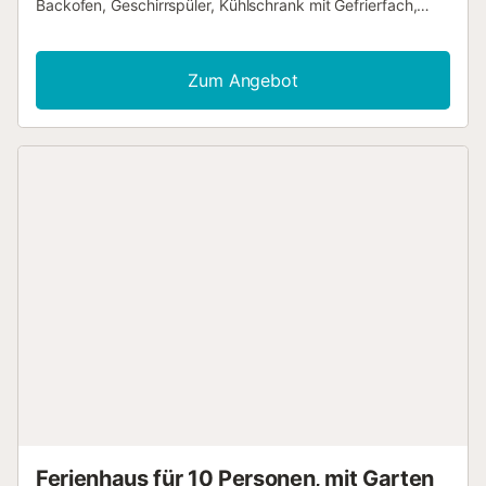
Backofen, Geschirrspüler, Kühlschrank mit Gefrierfach,
Toaster, Wasserkocher und Filterkaffeemaschine. Im
Wohnzimmer stehen Ihnen Klimaanlage, Deckenventilator,
Kamin, Fernseher und WLAN zur Verfügung. Außerdem
Zum Angebot
gibt es eine Waschmaschine, Bügeleisen und Bügelbrett.
Für Familien sind Kinderbett und Hochstuhl vorhanden.
Genießen Sie den privaten Pool, den Garten und die
überdachte Terrasse mit Meerblick. Der Strand ist nur 600
m entfernt und bequem zu Fuß erreichbar.
Parkmöglichkeiten gibt es mit einem Stellplatz auf dem
Grundstück sowie an der Straße. Ein kleiner Hund ist
erlaubt. Bettwäsche und Handtücher sind inklusive. Bitte
beachten Sie, dass Veranstaltungen auf dem Grundstück
nicht gestattet sind. - Handtücher für Strand bzw. Pool
Kosten 6,00 € pro Person...
Ferienhaus für 10 Personen, mit Garten