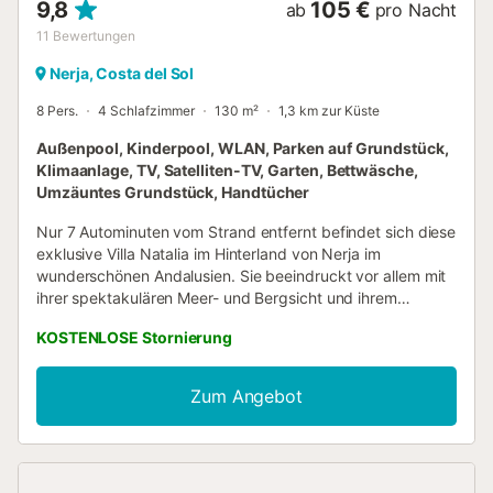
9,8
105 €
ab
pro Nacht
11
Bewertungen
Nerja, Costa del Sol
8 Pers.
4 Schlafzimmer
130 m²
1,3 km zur Küste
Außenpool, Kinderpool, WLAN, Parken auf Grundstück,
Klimaanlage, TV, Satelliten-TV, Garten, Bettwäsche,
Umzäuntes Grundstück, Handtücher
Nur 7 Autominuten vom Strand entfernt befindet sich diese
exklusive Villa Natalia im Hinterland von Nerja im
wunderschönen Andalusien. Sie beeindruckt vor allem mit
ihrer spektakulären Meer- und Bergsicht und ihrem
privaten Swimming- und Kinderpool. Die stilvoll
KOSTENLOSE Stornierung
eingerichtete Villa ist ideal für Urlaub in Familie oder mit
Freunden. Sie verfügt über einen Wohnraum, eine gut
ausgestattete Küche mit Spülmaschine, 4 Schlafzimmer, 2
Zum Angebot
Badezimmer und bietet Platz für 8 Personen. Zur
Ausstattung gehören außerdem WLAN (geeignet für
Videoanrufe), eine Klimaanlage, SAT-TV und DVD-Player.
In der kinderfreundlichen Unterkunft erhalten Sie auch ein