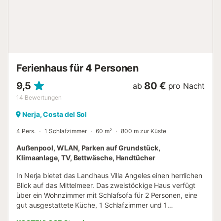
nächsten Restaurant zu Fuß/mit dem Auto: 3,62 km.
Entfernung zum nächsten Café zu Fuß/mit dem Auto: 3,18
km. Entfernung zur nächsten Bar zu Fuß/mit dem Auto:
6.76km. Entfernung zum nächsten Supermarkt zu Fuß/mit
dem Auto: 5,40km. Entfernung zum nächsten Strand zu
Fuß/mit dem Auto: 6.91km Playa el Pinillo. Entfernung zum
Flughafen Malaga-Costa del Sol: 54,2km (43 Minuten).
Ferienhaus für 4 Personen
Kostenlose Parkplätze s...
9,5
80 €
ab
pro Nacht
14
Bewertungen
Nerja, Costa del Sol
4 Pers.
1 Schlafzimmer
60 m²
800 m zur Küste
Außenpool, WLAN, Parken auf Grundstück,
Klimaanlage, TV, Bettwäsche, Handtücher
In Nerja bietet das Landhaus Villa Angeles einen herrlichen
Blick auf das Mittelmeer. Das zweistöckige Haus verfügt
über ein Wohnzimmer mit Schlafsofa für 2 Personen, eine
gut ausgestattete Küche, 1 Schlafzimmer und 1
Badezimmer und bietet Platz für bis zu 4 Gäste. Im