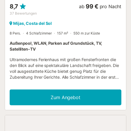
Zweckmäßigkeit und Intimität sowie die Einbeziehung der
8,7
99 €
ab
pro Nacht
...
37
Bewertungen
Mijas, Costa del Sol
8 Pers.
4 Schlafzimmer
157 m²
550 m zur Küste
Außenpool, WLAN, Parken auf Grundstück, TV,
Satelliten-TV
Ultramodernes Ferienhaus mit großen Fensterfronten die
den Blick auf eine spektakuläre Landschaft freigeben. Die
voll ausgestattete Küche bietet genug Platz für die
Zubereitung Ihrer Gerichte. Alle Schlafzimmer in der ersten
Etage sind mit ausgewähltem Geschmack möbliert und
das Hauptschlafzimmer bietet eine privilegierte Sicht auf
den Pool und das Mittelmeer. Die schöne Terrasse mit
Zum Angebot
Sonnensegel und exquisiten Gartenmöbeln direkt
gegenüber des Poolbereiches, lädt zu gemütlichem
Beisammensein und romantischen Mahlzeiten mit
umwerfender Sicht auf die naheliegenden Berge und den
typischen weißen Häuschen der Dörfer und der Küste ein.
Probieren Sie in Cómpeta die typisch ländliche Küche und