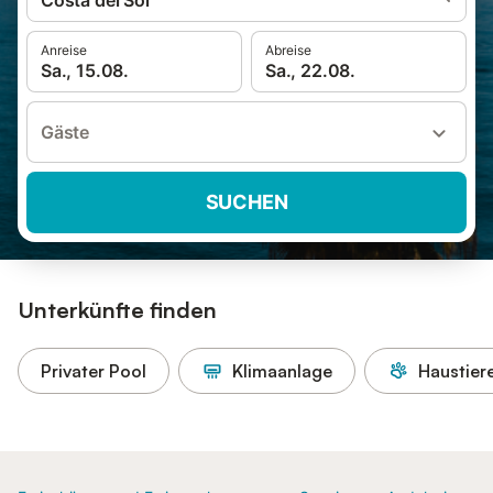
Costa del Sol
Anreise
Abreise
Sa., 15.08.
Sa., 22.08.
Gäste
SUCHEN
Unterkünfte finden
Privater Pool
Klimaanlage
Haustiere