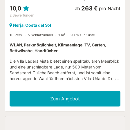
10,0
263 €
ab
pro Nacht
2
Bewertungen
Nerja, Costa del Sol
10 Pers.
5 Schlafzimmer
1 m²
90 m zur Küste
WLAN, Parkmöglichkeit, Klimaanlage, TV, Garten,
Bettwäsche, Handtücher
Die Villa Ladera Vista bietet einen spektakulären Meerblick
und eine unschlagbare Lage, nur 500 Meter vom
Sandstrand Guilche Beach entfernt, und ist somit eine
hervorragende Wahl für Ihren nächsten Villa-Urlaub. Diese
moderne Villa mit 5 Schlafzimmern ist ideal für große
Familien und Gruppen, mit einem geselligen Wohnbereich
und einer fantastischen Dachterrasse. Sie sind weniger als
Zum Angebot
10 Autominuten vom Zentrum von Nerja entfernt, mit vielen
Bars und Restaurants sowie einer atemberaubenden
Küste, die es zu entdecken gilt. Poolheizung, WLAN und
Klimaanlage/Heizung in allen Schlafzimmern und im
Wohnzimmer sind inklusive. Die Villa Ladera Vista ist ein