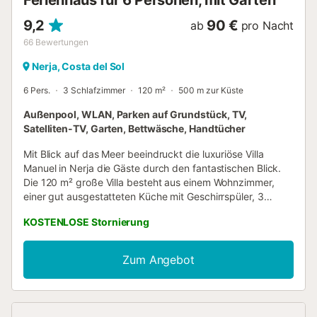
Ferienhaus für 6 Personen, mit Garten
9,2
90 €
ab
pro Nacht
66
Bewertungen
Nerja, Costa del Sol
6 Pers.
3 Schlafzimmer
120 m²
500 m zur Küste
Außenpool, WLAN, Parken auf Grundstück, TV,
Satelliten-TV, Garten, Bettwäsche, Handtücher
Mit Blick auf das Meer beeindruckt die luxuriöse Villa
Manuel in Nerja die Gäste durch den fantastischen Blick.
Die 120 m² große Villa besteht aus einem Wohnzimmer,
einer gut ausgestatteten Küche mit Geschirrspüler, 3
Schlafzimmern und 2 Bädern und bietet somit Platz für 6
KOSTENLOSE Stornierung
Personen. Zur Ausstattung gehören außerdem Wi-Fi,
Klimaanlage (in allen Schlafzimmern) sowie eine
Waschmaschine. Das Besondere an dieser Unterkunft ist
Zum Angebot
der private Außenbereich mit Pool (ganzjährig geöffnet),
Garten, Gartenmöbeln, offener Terrasse, Grill und
Außendusche. Entfernung zum nächsten Restaurant zu
Fuß/mit dem Auto: 586m. Entfernung zum nächsten Café