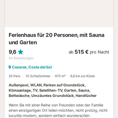
vorhanden. Kostenlose Parkplätze sind auf der Straße
vorhanden. Familien mit Kindern sind willkommen. Das
Mitbringen eines Haustiers ist nicht erlaubt. WLAN ist für
Videoanrufe geeignet. Jugendgruppen sind nicht erlaubt.
Die Unterkunft verfügt über einen stufenfreien Zugang und
einen stufenlosen Innenbereich. Strand-/Poolhandtücher
werden zur Verfügung ge...
Ferienhaus für 20 Personen, mit Sauna
und Garten
9,6
515 €
ab
pro Nacht
40
Bewertungen
Casares, Costa del Sol
20 Pers.
10 Schlafzimmer
670 m²
6,6 km zur Küste
Außenpool, WLAN, Parken auf Grundstück,
Klimaanlage, TV, Satelliten-TV, Garten, Sauna,
Bettwäsche, Umzäuntes Grundstück, Handtücher
Wenn Sie mit einer Reihe von Freunden oder der Familie
einen einzigartigen Ort teilen möchten, nicht protzig, nicht
luxuriös-modern, sondern einfach wunderschön