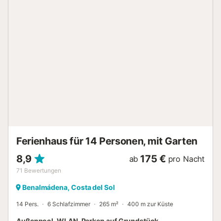
zu Fuß/mit dem Auto: 2,17 km. Entfernung zur nächsten
Bar zu Fuß/mit dem Auto: 1,25km. Entfernung zum
nächsten Supermarkt zu Fuß/mit dem Auto: 1.94km.
Entfernung zum nächsten Strand zu Fuß/mit dem Auto:
500 m Playazo Strand. Kostenlose Parkplätze sind auf der
Unterkunft vorhanden. Wenn Sie mit mehr als einem
Haustier anreisen, erkundigen Sie sich bitte vorher.
Kinderbett und Hochstuhl sind auf Anfrage erhältlich.
Gruppen von Jugendlichen sind nicht erlaubt. Die
Unterkunft bietet hausgemachte/eigene Produkte an....
Ferienhaus für 14 Personen, mit Garten
8,9
175 €
ab
pro Nacht
71
Bewertungen
Benalmádena, Costa del Sol
14 Pers.
6 Schlafzimmer
265 m²
400 m zur Küste
Außenpool, WLAN, Parken auf Grundstück,