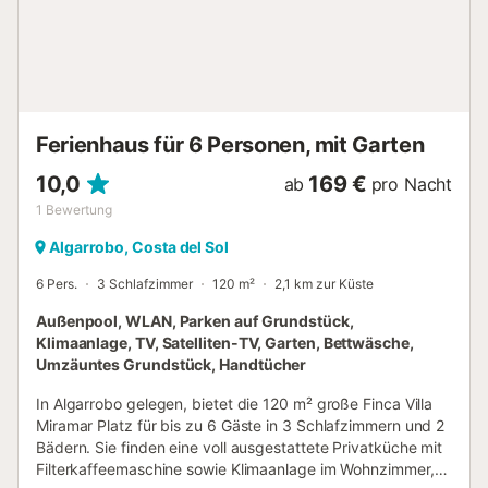
kostenlose, kleinere Zweitküche zur Verfügung, die den
Gästen die Möglichkeit bietet, sich ohne großen Aufwand
einen Snack, eine Tapa oder ein Getränk zuzubereiten. Auf
dem Balkon der Villa können Sie die ruhige Sonne oder
eine leichte Brise genießen, und bei Vollmond können Sie
das Meer direkt vom offenen Balkon aus bewundern – ein
Ferienhaus für 6 Personen, mit Garten
unvergessliches Erlebnis, das Ihnen noch lange nach dem
U...
10,0
169 €
ab
pro Nacht
1
Bewertung
Algarrobo, Costa del Sol
6 Pers.
3 Schlafzimmer
120 m²
2,1 km zur Küste
Außenpool, WLAN, Parken auf Grundstück,
Klimaanlage, TV, Satelliten-TV, Garten, Bettwäsche,
Umzäuntes Grundstück, Handtücher
In Algarrobo gelegen, bietet die 120 m² große Finca Villa
Miramar Platz für bis zu 6 Gäste in 3 Schlafzimmern und 2
Bädern. Sie finden eine voll ausgestattete Privatküche mit
Filterkaffeemaschine sowie Klimaanlage im Wohnzimmer,