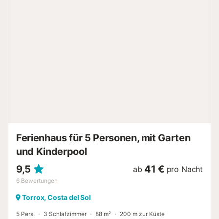
Außenbereich mit Pool (ganzjährig geöffnet und gepflegt),
Garten, Gartenmöbeln, offener Terrasse, Grill und
Außendusche. Genießen Sie den Meerblick vom Pool nach
einem entspannten Strandtag. Das nächste Restaurant ist
1,73 km entfernt, das nächste Café 3,85 km und die
nächste Bar 3,05 km. Der nächste Supermarkt befindet
sich 2,44 km entfernt. Zum Strand Playa de Torreblanca
sind es 4,9 km, zum Flughafen Málaga-Costa del Sol 19,2
km. Kostenlose Parkplätze stehen auf dem Grundstück zur
Verfügung. Das Haus ist innen stufenlos. Die Unterkunft ist
für Gäste ab 25 Jahren und Familien vorgesehen. Strand-
und Poolhandtücher sind gegen Aufpreis erhältlich. Für
den Stromverbrauch fällt eine Gebühr an. Das Haus ist
ideal für Familien; Grupp...
Ferienhaus für 5 Personen, mit Garten
und Kinderpool
9,5
41 €
ab
pro Nacht
6
Bewertungen
Torrox, Costa del Sol
5 Pers.
3 Schlafzimmer
88 m²
200 m zur Küste