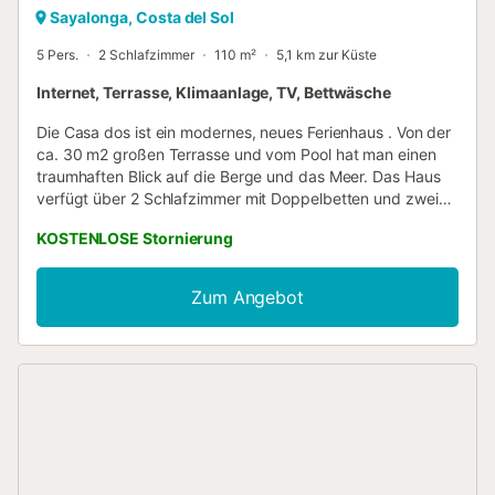
Sayalonga, Costa del Sol
5 Pers.
2 Schlafzimmer
110 m²
5,1 km zur Küste
Internet, Terrasse, Klimaanlage, TV, Bettwäsche
Die Casa dos ist ein modernes, neues Ferienhaus . Von der
ca. 30 m2 großen Terrasse und vom Pool hat man einen
traumhaften Blick auf die Berge und das Meer. Das Haus
verfügt über 2 Schlafzimmer mit Doppelbetten und zwei
Badezimmer. Es ist komplett modern eingerichtet mit
KOSTENLOSE Stornierung
vollausgestatteter Küche, Waschmaschine, Deutsches Sat
TV, WLAN. Im Wohnzimmer gibt es eine Schlafcouch mit
Schlafmöglichkeit für 1 Person. Jedes Zimmer hat eine
Zum Angebot
Klimaanlage. Der neue 8 x 4 m Pool mit 1,50m tiefe lädt zu
ausgiebigen Badestunden ein Rauchen im Haus ist nicht
gestattet. Die An- und Abreise kann nach Absprache
individuell gestaltet werden. Hier finden Sie ein Video.
https://youtu.be/wwH_vx4zG1E...