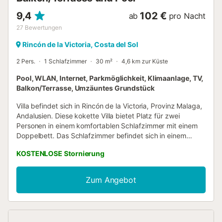
9,4
102 €
ab
pro Nacht
27
Bewertungen
Rincón de la Victoria, Costa del Sol
2 Pers.
1 Schlafzimmer
30 m²
4,6 km zur Küste
Pool, WLAN, Internet, Parkmöglichkeit, Klimaanlage, TV,
Balkon/Terrasse, Umzäuntes Grundstück
Villa befindet sich in Rincón de la Victoria, Provinz Malaga,
Andalusien. Diese kokette Villa bietet Platz für zwei
Personen in einem komfortablen Schlafzimmer mit einem
Doppelbett. Das Schlafzimmer befindet sich in einem
Bungalow mit einem Bad mit Dusche, einem Ess-
KOSTENLOSE Stornierung
Wohnzimmer und einer offenen Küche. Auf demselben
Grundstück steht Ihnen ein separater Wohnbereich mit
einem geräumigen Wohn- / Esszimmer mit Küchenecke
Zum Angebot
und großen Fenstern zur Verfügung, durch die Sie den
Blick auf das umliegende Tal genießen können. Da es sich
um zwei unabhängige Gebäude handelt, ist dieses
Ferienhaus nicht für Familien mit Kindern geeignet. Das