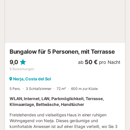
Sie Ihre schönsten Momente oder arbeiten Sie bequem. ❄️
🔥 **Klimaanlage (Kühlen und Heizen)**: Genießen Sie das
ganze Jahr über die perfekte Temperatur, sei es zum
Abkühlen im Sommer oder zum Aufwärmen im Winter. 🌴
**Privater Patio**: Ein idealer Außenbereich zum
Entspannen, Lesen, Sonnenbaden oder für ein Barbecue
unter freiem Himmel. 📍 **Unschlagbare Lage**: Nur **20
Meter vom Strand entfernt** können Sie barfuß zum Sand
...
Bungalow für 5 Personen, mit Terrasse
9,0
50 €
ab
pro Nacht
8
Bewertungen
Nerja, Costa del Sol
5 Pers.
3 Schlafzimmer
72 m²
600 m zur Küste
WLAN, Internet, LAN, Parkmöglichkeit, Terrasse,
Klimaanlage, Bettwäsche, Handtücher
Freistehendes und vielseitiges Haus in einer ruhigen
Wohngegend von Nerja. Dieses geräumige und
komfortable Anwesen ist auf einer Etage verteilt, wo Sie 3