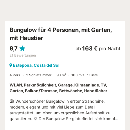
Aufzug mit direktem Zugang zum Strand, der es Ihnen
ermöglicht, das Meer in nur wenigen Minuten zu genießen.
Darüber hinaus ist die Lage von allen wichtigen
Dienstleistungen wie Restauran...
Bungalow für 4 Personen, mit Garten,
mit Haustier
9,7
163 €
ab
pro Nacht
21
Bewertungen
Estepona, Costa del Sol
4 Pers.
2 Schlafzimmer
90 m²
100 m zur Küste
WLAN, Parkmöglichkeit, Garage, Klimaanlage, TV,
Garten, Balkon/Terrasse, Bettwäsche, Handtücher
🏖️ Wunderschöner Bungalow in erster Strandreihe,
modern, elegant und mit viel Liebe zum Detail
ausgestattet, um einen unvergesslichen Aufenthalt zu
garantieren. 🌞 Der Bungalow Sergiobefindet sich komplett
im Erdgeschoss und verfügt über eine 30 m² große