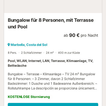
ein breites Angebot an Wassersportaktivitätenwie
Bootsausflüge, Kajakfahren, Windsurfen, Segeln oder
Tauchen ⛵🛶🌊 sowie Wanderwege und Fahrradverleih🚴‍♂️
🥾, um die ...
Bungalow für 8 Personen, mit Terrasse
und Pool
90 €
ab
pro Nacht
Marbella, Costa del Sol
8 Pers.
2 Schlafzimmer
24 m²
400 m zur Küste
Pool, WLAN, Internet, LAN, Terrasse, Klimaanlage, TV,
Bettwäsche
Bungalow – Terrasse – Klimaanlage – TV 24 m² Bungalow
für 8 Personen: – 3 Zimmer, davon 2 Schlafzimmer
Badezimmer: 1 Dusche und 1 Badewanne Außenbereich: –
Rollstuhlrampe La descripción se proporciona únicamente
con fines informativos. Puede variar según el tipo de
KOSTENLOSE Stornierung
alojamiento. Las fotos no son contractuales. Von einem
Fachmann verwaltete Immobilie. Sofern nicht anders