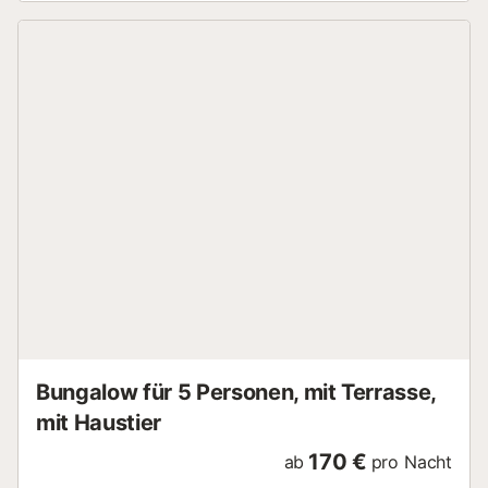
Tier: Informationen zur Ankunft - Uhrzeit der Ankunft:
Öffnen von 17:00 - Uhrzeit der Abreise: Geöffnet bis 10:00
- Telefonnummer: +34 952 51 31 81 Zusätzliche Steuern
und Gebühren - Höhe der Kaution: 200,00 € - Kurtaxe
nicht inbegriffen - Kurtaxe: - Öko-Teilnahme: Der
Campingplatz Valle Niza Playa liegt direkt an der Costa del
Sol und bietet unmittelbaren Zugang zum Strand von Valle
Niza in Benajarafe. Gäste genießen einen ganzjährig
geöffneten Außenpool mit separatem Kinderbecken. Dank
der erstklassigen Lage am Mittelmeer steht dem
Badespaß im Meer nichts im Wege.Für Sport- und
Freizeitaktivitäten stehen Volleyball- und Basketballfelder,
Tischtennisplatten sowie ein Fitnessraum zur Verfügung.
Kinder erwartet ein eigener Spielplatz, während ein
Animationsteam je nach Saison abwechslungsreiche
Programme für Groß und Klein anbietet. In der Umgebung
können Wassersportarten wie Windsurfen, Kajakfahren
oder ...
Bungalow für 5 Personen, mit Terrasse,
mit Haustier
170 €
ab
pro Nacht