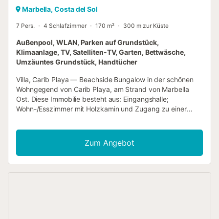
Marbella, Costa del Sol
7 Pers.
4 Schlafzimmer
170 m²
300 m zur Küste
Außenpool, WLAN, Parken auf Grundstück,
Klimaanlage, TV, Satelliten-TV, Garten, Bettwäsche,
Umzäuntes Grundstück, Handtücher
Villa, Carib Playa — Beachside Bungalow in der schönen
Wohngegend von Carib Playa, am Strand von Marbella
Ost. Diese Immobilie besteht aus: Eingangshalle;
Wohn-/Esszimmer mit Holzkamin und Zugang zu einer
überdachten Terrasse und einem Garten; eine voll
ausgestattete Küche mit Zugang zur Terrasse;
Hauptschlafzimmer mit großem eigenem Bad und
Zum Angebot
begehbarem Kleiderschrank; 3 Schlafzimmer teilen sich
ein Badezimmer; separates Gäste-WC. Ausreichend
Garage mit direktem Zugang ins Haus. Das Anwesen ist
von einem sehr sonnigen und privaten Garten mit
gefliestem Poolbereich und vielen Pflanzen und Bäumen
umgeben. Weitere Merkmale sind: Keramikfliesen,
individuelle Klimaanlage in den Zimmern, Einbauschränke,
Jalousien, Alarmanlage, Aut. Bewässerung, komplett