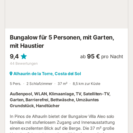
geschlossenes Grundstück mit einer kürzlich errichteten
Wand und einem Tor. Parkplatz für 2 Autos auf dem
Grundstück. Ein ideales Einfamilienhaus in der Nähe des
Meeres und 5 Gehminuten vom malerischen Hafen von
Cabopino und eine 15-minütige Fahrt vom Zentrum von
Marbella entfernt....
Bungalow für 5 Personen, mit Garten,
mit Haustier
9,4
95 €
ab
pro Nacht
44
Bewertungen
Alhaurín de la Torre, Costa del Sol
5 Pers.
2 Schlafzimmer
37 m²
8,5 km zur Küste
Außenpool, WLAN, Klimaanlage, TV, Satelliten-TV,
Garten, Barrierefrei, Bettwäsche, Umzäuntes
Grundstück, Handtücher
In Pinos de Alhaurín bietet der Bungalow Villa Aleo solo
familias mit stufenlosem Zugang und Innenausstattung
einen exzellenten Blick auf die Berge. Die 37 m² große