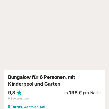
Schlafzimmer ist mit Klimaanlage ausgestattet. Der
Außenbereich empfängt Sie mit einem fantastischen
privaten Pool, der von Holzböden umgeben ist und in dem
Sie unvergessliche Momente des Spaßes und der
Entspannung verbringen können. Darüber hinaus ist die
Aussicht spektakulär und Ihre Privatsphäre wird durch die
üppige Vegetation, die die Villa umgibt, garantiert. Sie
können sich auch unter der Pergola ausruhen und ein
köstliches Barbecue genießen. Die Zufahrt zur Villa erfolgt
über eine asphaltierte Gasse....
Bungalow für 6 Personen, mit
Kinderpool und Garten
9,3
198 €
ab
pro Nacht
9
Bewertungen
Torrox, Costa del Sol