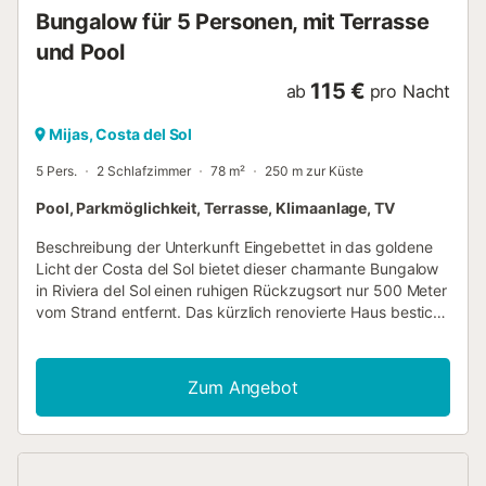
✔ Privater Gemeinschaftsparkplatz ✔ Aufzug mit direktem
Bungalow für 5 Personen, mit Terrasse
Zugang zum Strand 📍 Perfekte Lage Das Hotel liegt in
und Pool
einer ruhigen und sehr beliebten Gegend, aber nur 5
Gehminuten vom Zentrum von Torremolinos u...
115 €
ab
pro Nacht
Mijas, Costa del Sol
5 Pers.
2 Schlafzimmer
78 m²
250 m zur Küste
Pool, Parkmöglichkeit, Terrasse, Klimaanlage, TV
Beschreibung der Unterkunft Eingebettet in das goldene
Licht der Costa del Sol bietet dieser charmante Bungalow
in Riviera del Sol einen ruhigen Rückzugsort nur 500 Meter
vom Strand entfernt. Das kürzlich renovierte Haus besticht
durch moderne Ästhetik und Boho-Chic-Akzente und
verströmt eine warme und stilvolle Atmosphäre. Hell und
luftig, verfügt es über zwei komfortable Schlafzimmer und
Zum Angebot
zwei Badezimmer, darunter eines mit ebenerdiger Dusche,
eines mit Badewanne und ein separates WC. Die offene
Küche ist voll ausgestattet und bietet alles, was Sie für
einen unvergesslichen Urlaub in der Sonne benötigen.
Genießen Sie Mahlzeiten im Freien auf der großzügigen