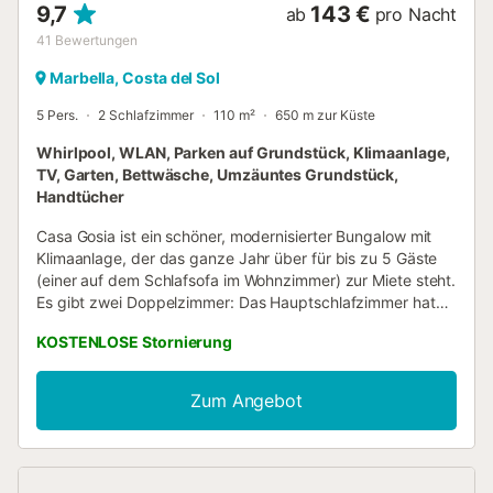
9,7
143 €
ab
pro Nacht
41
Bewertungen
Marbella, Costa del Sol
5 Pers.
2 Schlafzimmer
110 m²
650 m zur Küste
Whirlpool, WLAN, Parken auf Grundstück, Klimaanlage,
TV, Garten, Bettwäsche, Umzäuntes Grundstück,
Handtücher
Casa Gosia ist ein schöner, modernisierter Bungalow mit
Klimaanlage, der das ganze Jahr über für bis zu 5 Gäste
(einer auf dem Schlafsofa im Wohnzimmer) zur Miete steht.
Es gibt zwei Doppelzimmer: Das Hauptschlafzimmer hat
ein eigenes Duschbad, zusätzlich gibt es ein separates
KOSTENLOSE Stornierung
Familienduschbad. Die offene, voll ausgestattete Küche
bietet Granitarbeitsflächen, Elektrokochfeld mit Backofen,
Mikrowelle und Geschirrspüler. Vom Wohnzimmer führen
Zum Angebot
Terrassentüren auf die erste, nach Süden ausgerichtete
Terrasse mit Sonnenliegen, Chill-out-Ecke und Essbereich
im Freien. Ein Sicherheitsgitter führt zur nächsten Ebene
mit Jacuzzi – ideal zum Abkühlen im Sommer oder für ein