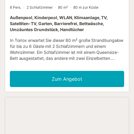
6 Pers.
2 Schlafzimmer
80 m²
80 m zur Küste
Außenpool, Kinderpool, WLAN, Klimaanlage, TV,
Satelliten-TV, Garten, Barrierefrei, Bettwäsche,
Umzäuntes Grundstück, Handtücher
In Torrox erwartet Sie dieser 80 m² große Strandbungalow
für bis zu 6 Gäste mit 2 Schlafzimmern und einem
Wohnzimmer. Ein Schlafzimmer ist mit einem Queensize-
Bett ausgestattet, das andere mit zwei Einzelbetten.
Zusätzlich stehen ein Einzelbett und ein Schlafsofa für
weitere Gäste bereit. Die voll ausgestattete Küche bietet
alle notwendigen Geräte und Utensilien für die Zubereitung
Zum Angebot
Ihrer Mahlzeiten. Zu den Annehmlichkeiten zählen
Highspeed-WLAN (videotauglich), Klimaanlage im
Wohnzimmer und in beiden Schlafzimmern, Heizung,
privater Fernseher mit Video-on-Demand, Waschmaschine,
Trockner, privater Ventilator, Babybett und ein eigener
Arbeitsplatz. Genießen Sie Ihre private überdachte
Terrasse, den privaten Balkon und eine nicht überdachte
Terrasse mit Meerblick. Der gemeinschaftliche Außenpool
sowie das Kinderbecken sorgen für Erfrischung für alle