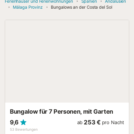
Ferienhäuser und Ferienwohnungen
Spanien
Andalusien
Málaga Provinz
Bungalows an der Costa del Sol
Bungalow für 7 Personen, mit Garten
9,6
253 €
ab
pro Nacht
53
Bewertungen