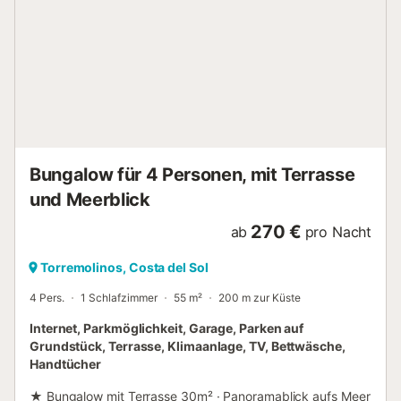
müssen bei der Ankunft vorgelegt werden. - Hunde der
Kategorie 1 und 2 werden nicht akzeptiert. - Tiere sind in
den Pool- und Restaurantbereichen nicht erlaubt - Sie
müssen jederzeit an der Leine gehalten werden.
Informationen zur Ankunft - Uhrzeit der Ankunft: Öffnen
von 14:00 - Uhrzeit der Abreise: Geöffnet bis 12:00 -
Telefonnummer: +34 952 38 38 55 Im Zentrum von
Torremolinos an der lebhaften Costa del Sol erwartet Sie
das Hotel Costa Málaga von Pierre & Vacances – ein
Bungalow für 4 Personen, mit Terrasse
Adults-only-Hotel, nur fünf Gehminuten vom Strand entfe...
und Meerblick
270 €
ab
pro Nacht
Torremolinos, Costa del Sol
4 Pers.
1 Schlafzimmer
55 m²
200 m zur Küste
Internet, Parkmöglichkeit, Garage, Parken auf
Grundstück, Terrasse, Klimaanlage, TV, Bettwäsche,
Handtücher
★ Bungalow mit Terrasse 30m² · Panoramablick aufs Meer