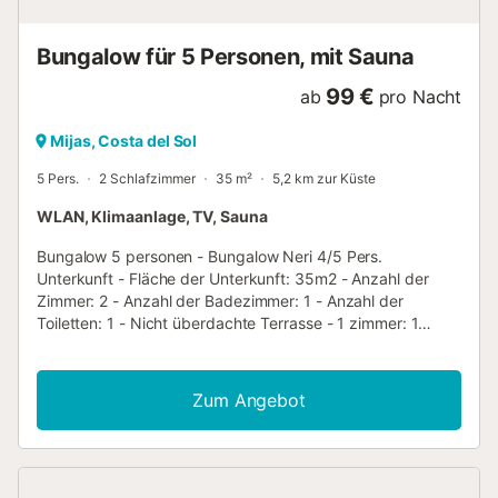
Bungalow für 5 Personen, mit Sauna
99 €
ab
pro Nacht
Mijas, Costa del Sol
5 Pers.
2 Schlafzimmer
35 m²
5,2 km zur Küste
WLAN, Klimaanlage, TV, Sauna
Bungalow 5 personen - Bungalow Neri 4/5 Pers.
Unterkunft - Fläche der Unterkunft: 35m2 - Anzahl der
Zimmer: 2 - Anzahl der Badezimmer: 1 - Anzahl der
Toiletten: 1 - Nicht überdachte Terrasse - 1 zimmer: 1
Doppelbett - 1 zimmer: 2 Einzelbetten, 1 Etagenbett für 1
Person - Wenn Sie zu denjenigen gehören, für die die
Dekoration ein entscheidender Faktor bei der Wahl einer
Zum Angebot
Unterkunft ist, machen Sie sich bereit, sich in die Neri zu
verlieben. Diese Bungalows zeichnen sich durch ihr Design
und ihren Stil aus , da auf jedes Detail geachtet wurde, um
Ihren Aufenthalt unvergesslich zu machen. Zusätzliche