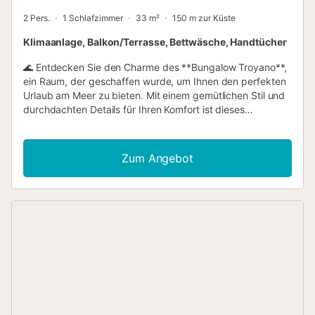
2 Pers.
1 Schlafzimmer
33 m²
150 m zur Küste
Klimaanlage, Balkon/Terrasse, Bettwäsche, Handtücher
🌊 Entdecken Sie den Charme des **Bungalow Troyano**,
ein Raum, der geschaffen wurde, um Ihnen den perfekten
Urlaub am Meer zu bieten. Mit einem gemütlichen Stil und
durchdachten Details für Ihren Komfort ist dieses
Bungalow Ihr Tor zu Ruhe und Entspannung. ✨
**Schlafzimmer**: Ein erholsames Refugium mit einem
bequemen Bett und einer Dekoration, die von der
Zum Angebot
Meeresbrise inspiriert ist. Wachen Sie zum Klang der
Wellen und der frischen Brise auf, die durch die Fenster
weht. 🛋️ **Schlafcouch**: Ideal für Paare, kleine Familien
oder Freunde, die zusätzlichen Platz zum Entspannen oder
Schlafen suchen. 🛁 **Voll ausgestattetes Badezimmer**:
Modern und funktional, mit allem ausgestattet, was Sie für
Hygiene und Komfort benötigen. 🍳 **Voll ausgestattete
Küche**: Bereiten Sie Ihre Lieblingsgerichte mit
modernsten Geräten und Küchenutensilien zu, während Sie
die Nähe des Meeres genießen, das das Bungalow umgibt.
📶 **High-Speed WLAN**: Bleiben Sie verbunden, teilen