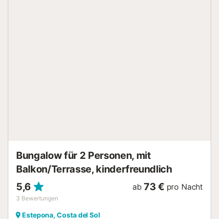
Glas Sekt am Abend. Auf der dritten Ebene gibt es einen
eingebauten Grill und weiteren Essbereich. Für kühlere
Abende steht ein Flachbildfernseher mit spanischen und
internationalen Sendern sowie ein Kamin bereit. Britische
TV-Sender sind auf Anfrage und gegen Aufpreis
verfügbar. Es gibt einen abgeschlossenen Privatparkplatz,
aber ein Auto ist nicht nötig, da Sie in 15 Minuten bequem
zum Hafen von Cabopino, zu Stränden, Restaurants, Bars
und Supermärkten laufen können. Mehrere bekannte
Restaurants mit schönen Gärten und Terrassen sind nur 5
Minuten entfernt. Die Bushaltestelle für den Service
zwischen Fuengirola und Marbella erreichen Sie ebenfalls
in 5 Minuten. Das Haus ist perfekt für einen Strandurlaub
mit Privatsphä...
Bungalow für 2 Personen, mit
Balkon/Terrasse, kinderfreundlich
5,6
73 €
ab
pro Nacht
3
Bewertungen
Estepona, Costa del Sol