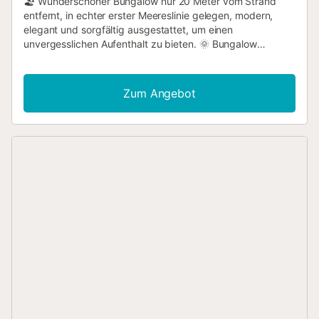
🏖️ Wunderschöner Bungalow nur 20 Meter vom Strand
entfernt, in echter erster Meereslinie gelegen, modern,
elegant und sorgfältig ausgestattet, um einen
unvergesslichen Aufenthalt zu bieten. 🌞 Bungalow
Cristinaist ebenerdig angelegt und verfügt über eine
spektakuläre 70 m² große Terrasse, die direkt mit dem
hellen Wohn- und Essbereich verbunden ist 🪟🛋️ und einen
Zum Angebot
perfekten Ort zum Entspannen beim Meeresrauschen
schafft. Im Patio finden Sie einen Grill und Gartenmöbel,
ideal für angenehme Mahlzeiten im Freien 🍖🪑🌿. Die
Küche ist vollständig ausgestattet🍽️🧼 und das Haus
verfügt über zwei komplette Badezimmer🛁🚿 sowie zwei
Schlafzimmer mit Einbauschränken🛏️👕. Der Bungalow
bietet zentralisierte Klimaanlage (warm/kalt) in allen
Räumen❄️🔥 sowie kostenloses WLAN📶. Er ist in einem
modernen, funktionalen und gemütlichen Stil eingerichtet,
wobei auf jedes Detail geachtet wurde, um maximalen
Komfort zu gewährleisten 🖼️✨. Gelegen in einer sehr
ruhigen Gegendund gleichzeitig nur wenige Schritte von
allem entfernt, ist er ideal für Spaziergänge und zum
Entdecken von Geschäften, Supermärkten, Bars,
Restaurants und Bereichen mit Aktivitäten für Kinder 🚶‍♀️🛒
🛍️🍽️🛝. In weniger als 5 Minuten mit dem Autoerreichen Sie