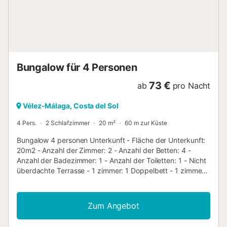
Badezimmer, jeweils mit Waschbecken, Dusche und
Toilette Außenbereich dieses Ferienhauses - 2 Terrassen -
Außensitzbereich und Außen-Eßbereich - Privater
Parkplatz Weitere Informationen - Nächste Stadt innerhalb
von 200 Metern vom Haus - Nächster Uferbereich oder
Strand innerhalb ...
Bungalow für 4 Personen
73 €
ab
pro Nacht
Vélez-Málaga, Costa del Sol
4 Pers.
2 Schlafzimmer
20 m²
60 m zur Küste
Bungalow 4 personen Unterkunft - Fläche der Unterkunft:
20m2 - Anzahl der Zimmer: 2 - Anzahl der Betten: 4 -
Anzahl der Badezimmer: 1 - Anzahl der Toiletten: 1 - Nicht
überdachte Terrasse - 1 zimmer: 1 Doppelbett - 1 zimmer:
2 Einzelbetten Zusätzliche Ausrüstung - Kühlschrank -
Geschirr und Küchenutensilien - Elektrische
Kaffeemaschine Haustiere - Für Haustiere gelten die
Zum Angebot
Bestimmungen und eventuelle Gebühren des Parks. -
Haustiere: Nur Hunde erlaubt - 1 tier erlaubt - Preis pro