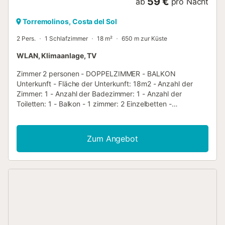
59 €
ab
pro Nacht
Torremolinos, Costa del Sol
2 Pers.
1 Schlafzimmer
18 m²
650 m zur Küste
WLAN, Klimaanlage, TV
Zimmer 2 personen - DOPPELZIMMER - BALKON
Unterkunft - Fläche der Unterkunft: 18m2 - Anzahl der
Zimmer: 1 - Anzahl der Badezimmer: 1 - Anzahl der
Toiletten: 1 - Balkon - 1 zimmer: 2 Einzelbetten -
Nichtraucher-Unterkunft Zusätzliche Ausrüstung - Wifi:
Inklusive im Preis - Klimaanlage: Inklusive im Preis -
Endreinigung inklusive (außer Küchenecke) - Fernsehen:
Zum Angebot
Inklusive im Preis - Art der Küche: Keine Küche -
Wasserkocher - Art des Badezimmers: Mit Dusche - Art der
Toilette: Toiletten - Haartrockner - Inklusive Federbetten
oder Decken - Inklusive Kissen Haustiere - Für Haustiere
gelten die Bestimmungen und eventuelle Gebühren des
Parks. - Haustiere: Haustiere sind erlaubt - 1 tier erlaubt -
Höchstgewicht pro Tier: 10kg - Preis pro Tier: Preis nicht
bekannt - - Nur 1 Tier pro Zimmer - Höchstgewicht: 10 kg.
- Der Pass des Tieres und die Tollwutbescheinigung