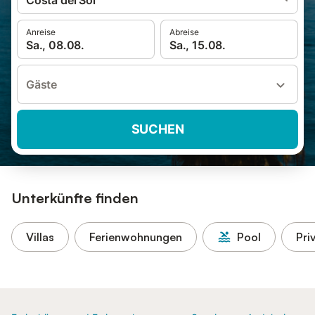
Costa del Sol
Anreise
Abreise
Sa., 08.08.
Sa., 15.08.
Gäste
SUCHEN
Unterkünfte finden
Villas
Ferienwohnungen
Pool
Pri