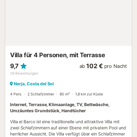
Burriana. Innenbereich: Klimaanlage im gesamten Objekt
(in den kälteren Monaten auch Heizung), Bügeleisen, Föhn,
Fernseher mit Satellitenkanälen (spanisch, englisch,
deutsch, französisch), überdachter Privatparkplatz für ein
Auto. Zur Küchenausstattung gehören ein Kühl-
Gefrierkombination, eine Mikrowelle, ein Backofen, eine
Waschmaschine, Geschirr und Besteck, Küchenutensilien,
eine Kaffeemaschine, ein Toaster, ein Wasserkocher und
eine Saftpresse. Die Unterkunft verfügt über zwei
Villa für 4 Personen, mit Terrasse
Badezimmer, eines mit Badewanne/Dusche und WC und
das andere mit Dusc...
9,7
102 €
ab
pro Nacht
29
Bewertungen
Nerja, Costa del Sol
4 Pers.
2 Schlafzimmer
80 m²
1,8 km zur Küste
Internet, Terrasse, Klimaanlage, TV, Bettwäsche,
Umzäuntes Grundstück, Handtücher
Villa el Barco ist eine traditionelle und attraktive Villa mit
zwei Schlafzimmern auf einer Ebene mit privatem Pool und
herrlicher Aussicht. Die Villa verfügt über ein Schlafzimmer