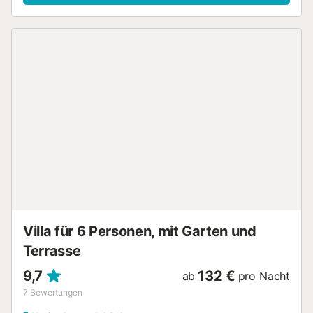
ausgestattet für 6 Personen und ist mit Kleidung gemietet
Doppelbett und Bad Handtücher entsprechend hat auch
eine Terrasse von 11 m2, die Pools, Gärten und Blick auf
das Meer, es sich in idealer von dort befindet sich die
gesamte Küste Position als dieser 10 min zu besuchen
Fahrt von Fuengirola, 15 von Torremolinos , Benalmadena
und Mijas Pueblo, 20 von Marbella und 30 Málaga Capital.
Wenn Sie während Ihres Aufenthalts Schäden an der
Immobilie verursachen, müssen Sie möglicherweise gemäß
der Sachschadensversicherung von YourRentals zahlen....
Villa für 6 Personen, mit Garten und
Terrasse
9,7
132 €
ab
pro Nacht
7
Bewertungen