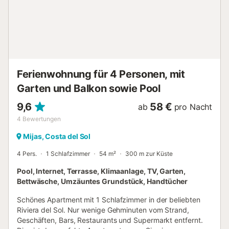
Verkehrsmittel sind zu Fuß erreichbar. Kostenlose
Parkplätze sind auf der Straße vorhanden. Haustiere,
Rauchen und Veranstaltungen sind nicht erlaubt. Die
Unterkunft verfügt über einen stufenfreien Zugang und
Innenbereich. Es gibt Sicherheitskameras und/oder Audio-
Aufnahmegeräte in der Wohnanlage und in den
Gemeinschaftsbereichen. Ein Aufzug ist im Gebäude
Ferienwohnung für 4 Personen, mit
vorhanden. Strand-/Poolhandtücher werden zur Verfügung
gestellt. Diese...
Garten und Balkon sowie Pool
9,6
58 €
ab
pro Nacht
4
Bewertungen
Mijas, Costa del Sol
4 Pers.
1 Schlafzimmer
54 m²
300 m zur Küste
Pool, Internet, Terrasse, Klimaanlage, TV, Garten,
Bettwäsche, Umzäuntes Grundstück, Handtücher
Schönes Apartment mit 1 Schlafzimmer in der beliebten
Riviera del Sol. Nur wenige Gehminuten vom Strand,
Geschäften, Bars, Restaurants und Supermarkt entfernt.