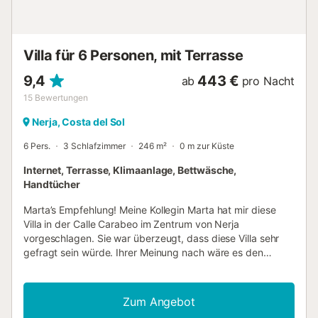
Villa für 6 Personen, mit Terrasse
9,4
443 €
ab
pro Nacht
15
Bewertungen
Nerja, Costa del Sol
6 Pers.
3 Schlafzimmer
246 m²
0 m zur Küste
Internet, Terrasse, Klimaanlage, Bettwäsche,
Handtücher
Marta’s Empfehlung! Meine Kollegin Marta hat mir diese
Villa in der Calle Carabeo im Zentrum von Nerja
vorgeschlagen. Sie war überzeugt, dass diese Villa sehr
gefragt sein würde. Ihrer Meinung nach wäre es den
Kunden nichts ausgemacht, etwas mehr zu bezahlen. Aber
ich hatte meine Zweifel … Die Villa war nicht gerade
günstig, auch wenn die Ausstattung hochwertig ist.
Zum Angebot
Schließlich konnten wir den Preis ein wenig drücken und