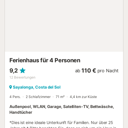
Internet (Wi-Fi), Kamin, Bügeleisen, Haartrockner,
Fernseher. In der großen offenen Küche sind folgende
Geräte vorhanden: Kühl-Gefrierkombination, Mikrowelle,
Backofen, Waschmaschine, Geschirrspüler,
Geschirr/Besteck, Kochutensilien, Kaffeemaschine, Toaster,
Wasserkocher und Entsafter. Die Villa Corbera I liegt 70 km
vom Flughafen Málaga, 110 km vom Flughafen Granada,
2,6 km vom Busbahnhof Nerja, 900 Meter vom
Supermarkt Lidl, 3,9 km vom schönen Burriana-Strand und
Restaurants, 2,5 km vom berühmten Balcón de Europa,
4,5 km vom ...
Ferienhaus für 4 Personen
9,2
110 €
ab
pro Nacht
12
Bewertungen
Sayalonga, Costa del Sol
4 Pers.
2 Schlafzimmer
71 m²
4,4 km zur Küste
Außenpool, WLAN, Garage, Satelliten-TV, Bettwäsche,
Handtücher
*Dies ist eine ideale Unterkunft für Familien. Nur über 25