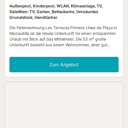
Außenpool, Kinderpool, WLAN, Klimaanlage, TV,
Satelliten-TV, Garten, Bettwäsche, Umzäuntes
Grundstück, Handtücher
Die Ferienwohnung Las Terrazas Primera Línea de Playa in
Mezquitilla ist die ideale Unterkunft für einen entspannten
Urlaub mit Blick auf das Mittelmeer. Die 53 m² große
Unterkunft besteht aus einem Wohnzimmer, einer gut
ausgestatteten Küche, 2 Schlafzimmern und 1
Badezimmer und bietet somit Platz für 4 Personen. Zur
Ausstattung gehören außerdem Wi-Fi mit einem eigenen
Zum Angebot
Arbeitsplatz für Homeoffice, ein Smart TV mit Streaming-
Diensten, eine Klimaanlage im Wohnzimmer, ein Safe sowie
eine Waschmaschine. Ein Babybett und ein Hochstuhl sind
ebenfalls vorhanden. Ein gemeinschaftlich genutzter
Außenbereich, bestehend aus Pool, Garten, Kinderpool,
Außendusche und Tennisplatz, steht Ihnen ebenfalls zur
Verfügung. Die Unterkunft befindet sich in einer
privilegierten Lage: Die Promenade und der Strand
befinden sich direkt vor dem Gebäude und in der Gegend
gibt es zahlreiche Essensmöglichkeiten. In der Nähe gibt
es auch einen Spielplatz für die Kleinen, und öffentliche