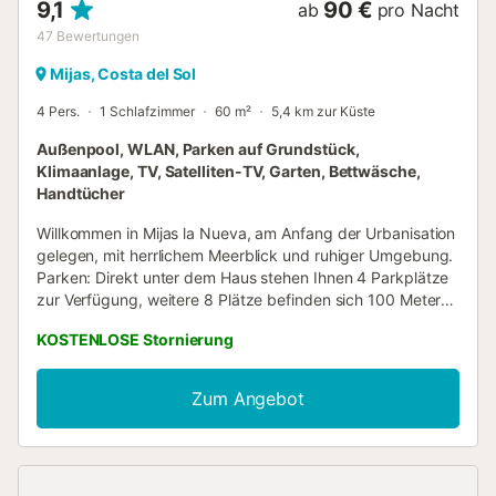
9,1
90 €
ab
pro Nacht
47
Bewertungen
Mijas, Costa del Sol
4 Pers.
1 Schlafzimmer
60 m²
5,4 km zur Küste
Außenpool, WLAN, Parken auf Grundstück,
Klimaanlage, TV, Satelliten-TV, Garten, Bettwäsche,
Handtücher
Willkommen in Mijas la Nueva, am Anfang der Urbanisation
gelegen, mit herrlichem Meerblick und ruhiger Umgebung.
Parken: Direkt unter dem Haus stehen Ihnen 4 Parkplätze
zur Verfügung, weitere 8 Plätze befinden sich 100 Meter
entfernt – somit finden Sie immer eine Parkmöglichkeit in
KOSTENLOSE Stornierung
unmittelbarer Nähe. Schwimmbäder: Die beiden
Gemeinschaftspools liegen 500 bzw. 850 Meter vom Haus
entfernt. Beide sind auch mit dem Auto erreichbar und
Zum Angebot
verfügen über eigene Parkmöglichkeiten. Bei Ihrer Ankunft
erhalten Sie von uns die genauen Standorte der
Schwimmbäder....