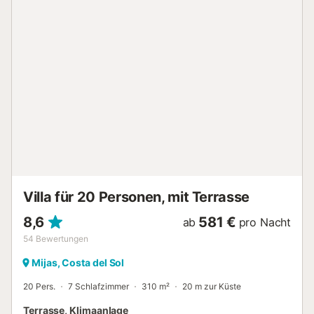
Annehmlichkeiten, darunter ein Induktionskochfeld,
Kühlschrank, Gefrierschrank, Geschirrspüler, Backofen,
Mikrowelle, Kaffeemaschine und alle notwendigen
Küchenutensilien. Ob Sie ein schnelles Frühstück oder ein
Gourmet-Abendessen zubereiten, Sie haben alles, was Sie
brauchen, griffbereit. Genießen Sie angenehme
Temperaturen dank der Klimaanlage und entspannen Sie
in den Außenbereichen mit Balkon und Gartenmöbeln. Die
Unterkunft bietet kostenfreies WLAN und einen Fernseher
mit mehrsprachigen Optionen, perfekt für Unterhaltung
während Ihres Aufenthalts. Ein Außenstellplatz steht Ihnen
zur Verfügung. Nur wenige Schritte vom Sandstrand
entfernt gelegen, bietet dieses Apartment eine ruhige
Umgebung, ideal ...
Villa für 20 Personen, mit Terrasse
8,6
581 €
ab
pro Nacht
54
Bewertungen
Mijas, Costa del Sol
20 Pers.
7 Schlafzimmer
310 m²
20 m zur Küste
Terrasse, Klimaanlage