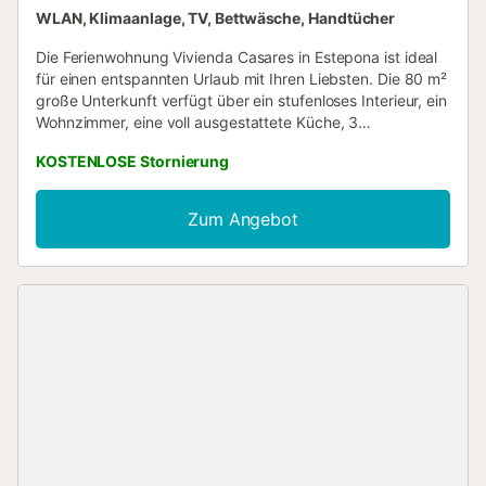
WLAN, Klimaanlage, TV, Bettwäsche, Handtücher
Die Ferienwohnung Vivienda Casares in Estepona ist ideal
für einen entspannten Urlaub mit Ihren Liebsten. Die 80 m²
große Unterkunft verfügt über ein stufenloses Interieur, ein
Wohnzimmer, eine voll ausgestattete Küche, 3
Schlafzimmer und 1 Badezimmer und bietet Platz für bis
KOSTENLOSE Stornierung
zu 4 Personen. Zu den weiteren Annehmlichkeiten gehören
WLAN, eine Smart-TV mit Streamingdiensten, Klimaanlage,
Waschmaschine sowie Strand- oder Poolhandtücher. Für
Zum Angebot
Familien mit Kleinkindern stehen ein Babybett und ein
Hochstuhl zur Verfügung. Die Unterkunft liegt in der
Altstadt, nahe am Strand – nur 10 Gehminuten entfernt. Ein
Tennisplatz ist in 15 Minuten zu Fuß erreichbar. Ein
Haustier ist erlaubt. Rauchen und Partys sind nicht
gestattet. Das Schlafzimmerfenster zeigt zu einer ruhigen
Straße, was für eine entspannte Atmosphäre während
Ihres Aufenthalts sorgt....