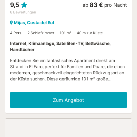
9,5
83 €
ab
pro Nacht
8
Bewertungen
Mijas, Costa del Sol
4 Pers.
2 Schlafzimmer
101 m²
40 m zur Küste
Internet, Klimaanlage, Satelliten-TV, Bettwäsche,
Handtücher
Entdecken Sie ein fantastisches Apartment direkt am
Strand in El Faro, perfekt für Familien und Paare, die einen
modernen, geschmackvoll eingerichteten Rückzugsort an
der Küste suchen. Diese geräumige 101 m² große
Unterkunft bietet direkten Strandzugang und ist somit ein
ideales Urlaubsziel. Das Apartment verfügt über zwei
komfortable Schlafzimmer mit flexibler Schlafmöglichkeit –
Zum Angebot
einem Doppelbett und zwei Einzelbetten – und bietet bis
zu vier Gästen einen erholsamen Schlaf. Zwei gut
ausgestattete Badezimmer sorgen für Komfort, eines
davon mit Dusche und das andere mit einer luxuriösen
Badewanne. Das Herzstück des Hauses ist die voll
ausgestattete amerikanische Küche mit modernen