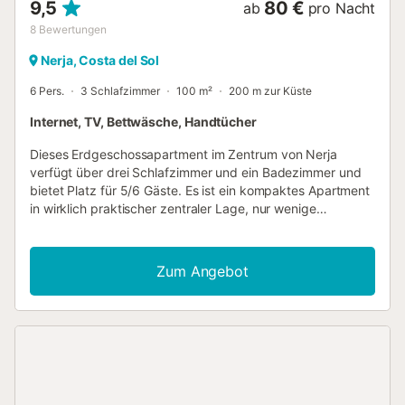
9,5
80 €
ab
pro Nacht
8
Bewertungen
Nerja, Costa del Sol
6 Pers.
3 Schlafzimmer
100 m²
200 m zur Küste
Internet, TV, Bettwäsche, Handtücher
Dieses Erdgeschossapartment im Zentrum von Nerja
verfügt über drei Schlafzimmer und ein Badezimmer und
bietet Platz für 5/6 Gäste. Es ist ein kompaktes Apartment
in wirklich praktischer zentraler Lage, nur wenige
Gehminuten vom Strand und dem Zentrum von Nerja mit
seiner unglaublichen Auswahl an Geschäften, Bars und
Restaurants entfernt. Die Unterkunft ist über eine Treppe
Zum Angebot
oder einen Aufzug erreichbar. Die Unterkunft ist mit
folgenden Annehmlichkeiten ausgestattet: Außen: Balkon
mit Terrassenmöbeln. Innen: Internet (Wi-Fi), Bügeleisen,
Haartrockner, Fernseher In der Küche sind folgende
Einrichtungen vorhanden: Kühlschrank, Mikrowelle,
Gefrierschrank, Waschmaschine, Geschirr/Besteck,
Kochutensilien, Kaffeemaschine, Toaster, Wasserkocher