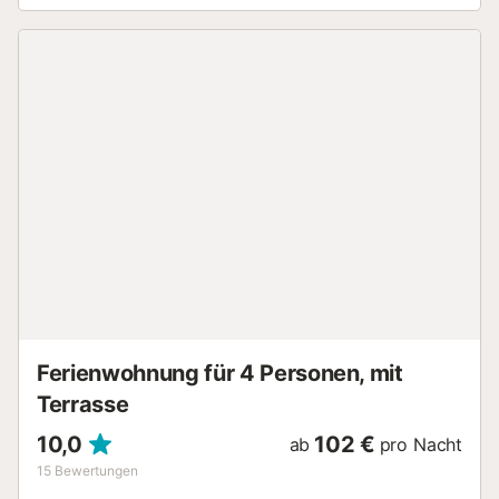
Aufzug sorgt für bequemen Zugang. Im privaten
Außenbereich erwarten Sie eine überdachte Terrasse und
ein Balkon. Im gemeinschaftlichen Gartenbereich können
Sie die umzäunten Pools und eine Außendusche nutzen.
Der Strand ist in der Nähe, Tennis- und Padelplätze
erreichen Sie in 10 Minuten zu Fuß. Ein modernes
Fitnessstudio, Fitnesskurse und weitere Aktivitäten stehen
gegen Aufpreis zur Verfügung. Nutzen Sie den
kostenlosen Landzug, der Sie zur Anhöhe von Higuerón
mit Restaurants, Apotheke und Carrefour sowie zum
wunderschönen Strand Carvajal bringt. Der Zug hält auch
am Bahnhof Carvajal, sodass Sie bequem nach Málaga
Zentrum und zu weiteren Zielen gelangen. Kostenfreie
Parkplätze stehen an der Straße zur Verfügung, ein
Stellplatz in der Garage ist vorhanden. Ein Haustier ist
erlaubt. Rauchen ist in dieser Unterkunft nicht gestattet....
Ferienwohnung für 4 Personen, mit
Terrasse
10,0
102 €
ab
pro Nacht
15
Bewertungen