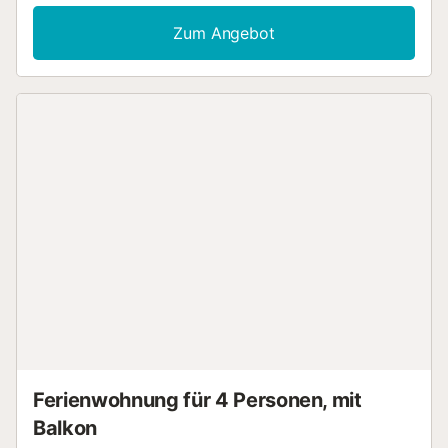
✨ Besondere Merkmale: 2. Stock (ohne Aufzug)
Wunderschöne Terrasse mit Zugang von der Küche
Zum Angebot
Sonnenliegen Gartenmöbel Grill Klimaanlage/Heizung
Kostenloses WLAN Fernseher, Bügeleisen, Haartrockner 🍽️
Voll ausgestattete Küche: Kühlschrank mit Gefrierfach
Backofen + Mikrowelle Waschmaschine und Spülmaschine
Kaffeemaschine, Toaster, Wasserkocher, Entsafter
Geschirr, Besteck und Kochutensilien Optionaler
Flughafentransfer mit lokalem Taxifahrer Sichere und
familiäre Nachbarschaft 💰 Mietbedingungen: Alle Preise
beinhalten: Wasser, Strom, Bettwäsche, Handtücher und
Endreinigung Langzeitaufenthalte (27+ Nächte zwischen
Oktober und Juni): ermäßigte Preise, Strom nicht
inbegriffen...
Ferienwohnung für 4 Personen, mit
Balkon