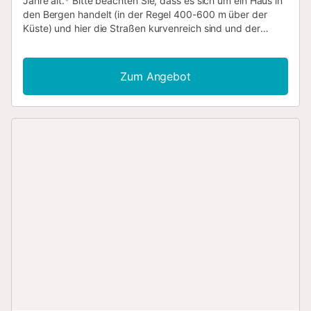
Jahre alt.* Bitte beachten Sie, dass es sich um ein Haus in
den Bergen handelt (in der Regel 400-600 m über der
Küste) und hier die Straßen kurvenreich sind und der
Zugang auch über Feldwege erfolgen kann. Casa Julia ist
ein charmantes Ferienhaus für 4 Personen in den
Sayalonga-Bergen, das einen atemberaubenden
Zum Angebot
Terrassenblick und einen privaten Infinity-Pool bietet. Die
Unterkunft besteht aus 2 separaten Wohnungen, von
denen aber nur eine vermietet wird. So wird Ihre
Privatsphäre gewahrt, da die Ferienwohnung des
Eigentümers verschlossen bleibt, da er den Pool während
Ihres Aufenthalts nicht benutzen wird. Der nächstgelegene
Strand, Algarrobo Costa, ist 20-30 Minuten mit dem Auto
entfernt. Es gibt zwei Abkürzungen: eine ist schwer zu
finden (eine Wegbeschreibung wird bei der Ankunft
bereitgestellt) und die andere hat gelegentlich
Schlaglöcher. Der Zugang zur Ferienwohnung erfolgt über
eine Treppe und ist daher für ältere oder behinderte Gäste
weniger geeignet. 2 Parkplätze sind vorhanden. Den
Gästen stehen eine Terrasse, ein gemauerter Grill und eine
schattige Gegend zum Entspannen zur Verfügung. Das
Wohnzimmer bietet deutsches Satellitenfernsehen und die
voll ausgestattete Küche verfügt über ein Cerankochfeld,