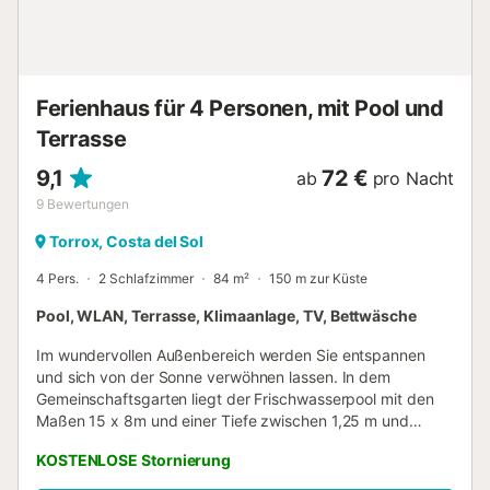
Trinkfeiern ist in diesem Haus verboten Dieses Ferienhaus
steht nur für Erholungszwecke zur Verfügung. Buchungen
im Namen von Unternehmen werden storniert und
eventuell anfallende Stornogebühren werden berechnet...
Ferienhaus für 4 Personen, mit Pool und
Terrasse
9,1
72 €
ab
pro Nacht
9
Bewertungen
Torrox, Costa del Sol
4 Pers.
2 Schlafzimmer
84 m²
150 m zur Küste
Pool, WLAN, Terrasse, Klimaanlage, TV, Bettwäsche
Im wundervollen Außenbereich werden Sie entspannen
und sich von der Sonne verwöhnen lassen. In dem
Gemeinschaftsgarten liegt der Frischwasserpool mit den
Maßen 15 x 8m und einer Tiefe zwischen 1,25 m und
1,50m, der gemeinschaftlich genutzt wird. Ihr Apartment
KOSTENLOSE Stornierung
hat 2 private, möblierte Terrassen, auf denen Sie sich
sonnen, essen, trinken oder einfach einmal die Seele