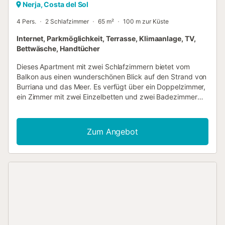
Nerja, Costa del Sol
4 Pers.
2 Schlafzimmer
65 m²
100 m zur Küste
Internet, Parkmöglichkeit, Terrasse, Klimaanlage, TV,
Bettwäsche, Handtücher
Dieses Apartment mit zwei Schlafzimmern bietet vom
Balkon aus einen wunderschönen Blick auf den Strand von
Burriana und das Meer. Es verfügt über ein Doppelzimmer,
ein Zimmer mit zwei Einzelbetten und zwei Badezimmer
und bietet Platz für 4 Personen. Das „Apartment Burriana“
ist eine kompakte, moderne und klimatisierte
Ferienwohnung im zweiten Stock eines
Zum Angebot
Mehrfamilienhauses, das über eine Treppe erreichbar ist.
Dank seiner Lage mit Blick auf den Strand am östlichen
Ende von Burriana können Sie alle Einrichtungen und
Annehmlichkeiten des besten Strandabschnitts von Nerja
genießen, sobald Sie das Apartmenthaus verlassen. Die
Stadt Nerja und das berühmte Viertel „El Balcón“ sind in 20
Minuten zu Fuß erreichbar. Die Unterkunft ist mit
folgenden Einrichtungen ausgestattet: Außenbereich:
Balkon mit Gartenmöbeln und Blick auf den Strand von