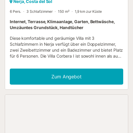
Nerja, Costa del Sol
6 Pers.
3 Schlafzimmer
150 m²
1,9 km zur Küste
Internet, Terrasse, Klimaanlage, Garten, Bettwäsche,
Umzäuntes Grundstück, Handtücher
Diese komfortable und geräumige Villa mit 3
Schlafzimmern in Nerja verfügt über ein Doppelzimmer,
zwei Zweibettzimmer und ein Badezimmer und bietet Platz
für 6 Personen. Die Villa Corbera I ist sowohl innen als auch
außen eine attraktive Unterkunft mit einem schönen
privaten Pool, die in einer semi-ländlichen Gegend liegt,
aber dennoch nur einen kurzen Spaziergang von der Stadt
Zum Angebot
und den Stränden entfernt ist. Im Inneren der Unterkunft
gibt es eine Klimaanlage im Wohnzimmer und in allen 3
Schlafzimmern. Im Außenbereich gibt es einen
angenehmen Bereich mit Sonnenliegen und Parkplätzen
für 2 Autos. Die Unterkunft ist mit folgenden Einrichtungen
ausgestattet: Außenbereich: Großer privater Pool,
Gartenmöbel, umzäunter Garten, Grill, privater Parkplatz.
Innenbereich: Klimaanlage im Wohnzimmer und in allen drei
Schlafzimmern (heizt auch in den kälteren Monaten),