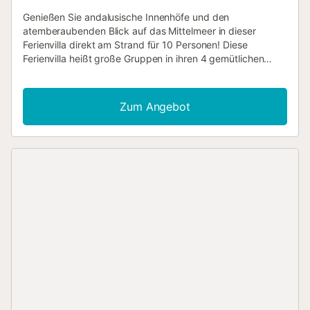
Genießen Sie andalusische Innenhöfe und den
atemberaubenden Blick auf das Mittelmeer in dieser
Ferienvilla direkt am Strand für 10 Personen! Diese
Ferienvilla heißt große Gruppen in ihren 4 gemütlichen
Schlafzimmern mit eigenem Bad willkommen und
verspricht zu jeder Jahreszeit einen unvergesslichen
Aufenthalt an der Costa del Sol. Die Villa befindet sich in
Zum Angebot
einer Anlage mit einem gemeinsamen Außenpool und ist
nur einen Katzensprung von der Küste entfernt – ideal für
Ihren Urlaub mit Sonne, Sand und Meer. Das Anwesen
verfügt über mehrere miteinander verbundene Terrassen,
auf denen Sie Getränke genießen und sich entspannen
können. Außerdem besteht die Möglichkeit, im Freien zu
speisen, um die sonnige und ruhige Lage optimal zu
nutzen. Im Inneren ist die Villa auf zwei Etagen aufgeteilt
und bietet ein klimatisiertes Wohnzimmer mit Smart-TV,
bequemen Sofas, einem Essbereich im Innenbereich sowie
einer voll ausgestatteten Küche für einen rundum
sorgenfreien Urlaub. Im Obergeschoss steht zudem eine
kostenlose, kleinere Zweitküche zur Verfügung, die den
Gästen die Möglichkeit bietet, sich ohne großen Aufwand
einen Snack, eine Tapa oder ein Getränk zuzubereiten. Auf