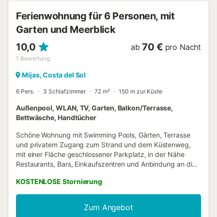
Fernseher, Satellit...
Ferienwohnung für 6 Personen, mit
Garten und Meerblick
10,0
70 €
ab
pro Nacht
1
Bewertung
Mijas, Costa del Sol
6 Pers.
3 Schlafzimmer
72 m²
150 m zur Küste
Außenpool, WLAN, TV, Garten, Balkon/Terrasse,
Bettwäsche, Handtücher
Schöne Wohnung mit Swimming Pools, Gärten, Terrasse
und privatem Zugang zum Strand und dem Küstenweg,
mit einer Fläche geschlossener Parkplatz, in der Nähe
Restaurants, Bars, Einkaufszentren und Anbindung an die
Autobahn, die die Costa del Sol verbindet. Wohnung
KOSTENLOSE Stornierung
verfügt über 2 Schlafzimmer, 2 Badezimmer, eine Küche
mit Theke und ein geräumiges Wohnzimmer sowie die
Schlafzimmer und das Bad vom Rest durch eine
Zum Angebot
Verteilertür getrennt sind, die Küche ist komplett