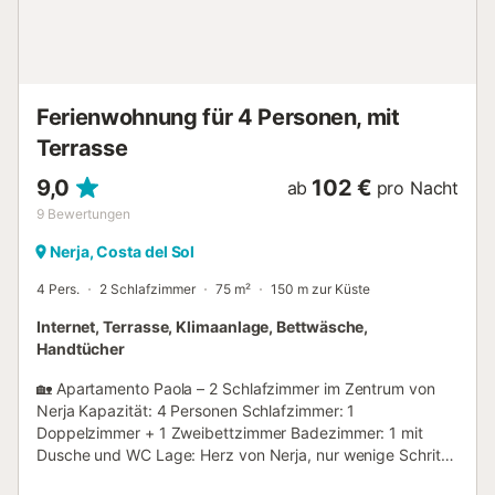
dem Balkon der Villa können Sie die ruhige Sonne oder
eine leichte Brise genießen, und bei Vollmond können Sie
das Meer direkt vom offenen Balkon aus bewundern – ein
unvergessliches Erlebnis, das Ihnen noch lange nach dem
U...
Ferienwohnung für 4 Personen, mit
Terrasse
9,0
102 €
ab
pro Nacht
9
Bewertungen
Nerja, Costa del Sol
4 Pers.
2 Schlafzimmer
75 m²
150 m zur Küste
Internet, Terrasse, Klimaanlage, Bettwäsche,
Handtücher
🏡 Apartamento Paola – 2 Schlafzimmer im Zentrum von
Nerja Kapazität: 4 Personen Schlafzimmer: 1
Doppelzimmer + 1 Zweibettzimmer Badezimmer: 1 mit
Dusche und WC Lage: Herz von Nerja, nur wenige Schritte
von Geschäften, Bars, Restaurants und Stränden entfernt