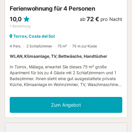
einen Kühlschrank mit Gefrierfach, einen Geschirrspüler
Ferienwohnung für 4 Personen
und eine Mikrowelle. Casa Julia hat zwei Schlafzimmer....
10,0
72 €
ab
pro Nacht
1
Bewertung
Torrox, Costa del Sol
4 Pers.
2 Schlafzimmer
75 m²
70 m zur Küste
WLAN, Klimaanlage, TV, Bettwäsche, Handtücher
In Torrox, Málaga, erwartet Sie dieses 75 m² große
Apartment für bis zu 4 Gäste mit 2 Schlafzimmern und 1
Badezimmer. Ihnen steht eine gut ausgestattete private
Küche, Klimaanlage im Wohnzimmer, TV, Waschmaschine,
Trockner, Ventilator, WLAN und eine Kaffeemaschine zur
Verfügung. Das Apartment bietet einen herrlichen
Meerblick und familienfreundliche Ausstattung wie ein
Zum Angebot
Babybett und einen Hochstuhl. Genießen Sie Ihre eigene
überdachte Terrasse – ideal zum Entspannen und Sonne
tanken. Sie haben außerdem Zugang zu einem
gemeinschaftlichen Außenpool für zusätzlichen Komfort
während Ihres Aufenthalts. Strandhandtücher sind für Sie