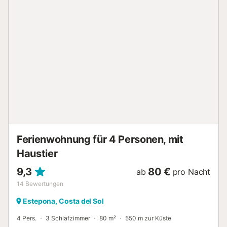
vorhanden. Bitte beachten Sie, dass Veranstaltungen in
der Unterkunft nicht gestattet sind. Ein Flughafentransfer
steht gegen Aufpreis zur Verfügung, um Ihre Anreise zu
erleichtern. Anreisen nach 20:00 Uhr sind gegen Aufpreis
möglich....
Ferienwohnung für 4 Personen, mit
Haustier
9,3
80 €
ab
pro Nacht
14
Bewertungen
Estepona, Costa del Sol
4 Pers.
3 Schlafzimmer
80 m²
550 m zur Küste