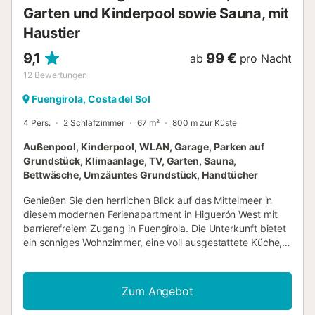
Garten und Kinderpool sowie Sauna, mit
Haustier
9,1
99 €
ab
pro Nacht
12
Bewertungen
Fuengirola, Costa del Sol
4 Pers.
2 Schlafzimmer
67 m²
800 m zur Küste
Außenpool, Kinderpool, WLAN, Garage, Parken auf
Grundstück, Klimaanlage, TV, Garten, Sauna,
Bettwäsche, Umzäuntes Grundstück, Handtücher
Genießen Sie den herrlichen Blick auf das Mittelmeer in
diesem modernen Ferienapartment in Higuerón West mit
barrierefreiem Zugang in Fuengirola. Die Unterkunft bietet
ein sonniges Wohnzimmer, eine voll ausgestattete Küche, 2
Schlafzimmer und 1 Badezimmer und eignet sich für bis zu
4 Personen. Zu den weiteren Annehmlichkeiten gehören
Highspeed-WLAN (videokonferenztauglich), TV,
Zum Angebot
Klimaanlage und Waschmaschine. Zwei Babybetten und
Hochstühle stehen Ihnen ebenfalls zur Verfügung. Ein